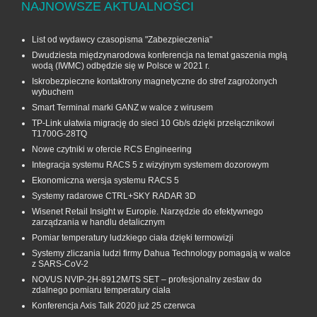
NAJNOWSZE AKTUALNOŚCI
List od wydawcy czasopisma "Zabezpieczenia"
Dwudziesta międzynarodowa konferencja na temat gaszenia mgłą
wodą (IWMC) odbędzie się w Polsce w 2021 r.
Iskrobezpieczne kontaktrony magnetyczne do stref zagrożonych
wybuchem
Smart Terminal marki GANZ w walce z wirusem
TP-Link ułatwia migrację do sieci 10 Gb/s dzięki przełącznikowi
T1700G‑28TQ
Nowe czytniki w ofercie RCS Engineering
Integracja systemu RACS 5 z wizyjnym systemem dozorowym
Ekonomiczna wersja systemu RACS 5
Systemy radarowe CTRL+SKY RADAR 3D
Wisenet Retail Insight w Europie. Narzędzie do efektywnego
zarządzania w handlu detalicznym
Pomiar temperatury ludzkiego ciała dzięki termowizji
Systemy zliczania ludzi firmy Dahua Technology pomagają w walce
z SARS-CoV-2
NOVUS NVIP-2H-8912M/TS SET – profesjonalny zestaw do
zdalnego pomiaru temperatury ciała
Konferencja Axis Talk 2020 już 25 czerwca