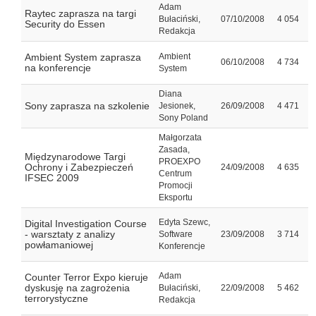
Adam
Raytec zaprasza na targi
Bułaciński,
07/10/2008
4 054
Security do Essen
Redakcja
Ambient System zaprasza
Ambient
06/10/2008
4 734
na konferencje
System
Diana
Sony zaprasza na szkolenie
Jesionek,
26/09/2008
4 471
Sony Poland
Małgorzata
Zasada,
Międzynarodowe Targi
PROEXPO
Ochrony i Zabezpieczeń
24/09/2008
4 635
Centrum
IFSEC 2009
Promocji
Eksportu
Edyta Szewc,
Digital Investigation Course
- warsztaty z analizy
Software
23/09/2008
3 714
powłamaniowej
Konferencje
Adam
Counter Terror Expo kieruje
dyskusję na zagrożenia
Bułaciński,
22/09/2008
5 462
terrorystyczne
Redakcja