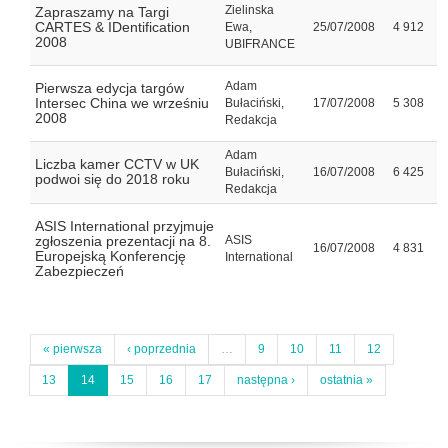
Zielinska
Zapraszamy na Targi
CARTES & IDentification
Ewa,
25/07/2008
4 912
2008
UBIFRANCE
Adam
Pierwsza edycja targów
Intersec China we wrześniu
Bułaciński,
17/07/2008
5 308
2008
Redakcja
Adam
Liczba kamer CCTV w UK
Bułaciński,
16/07/2008
6 425
podwoi się do 2018 roku
Redakcja
ASIS International przyjmuje
zgłoszenia prezentacji na 8.
ASIS
16/07/2008
4 831
Europejską Konferencję
International
Zabezpieczeń
« pierwsza
‹ poprzednia
…
9
10
11
12
13
14
15
16
17
następna ›
ostatnia »