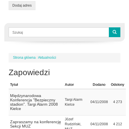
Dodaj adres
Formularz
wyszukiwania
Szukaj
Strona główna
/
Aktualności
Jesteś
tutaj
Zapowiedzi
Tytuł
Autor
Dodano
Odsłony
Międzynarodowa
Konferencja "Bezpieczny
Targi Alarm
04/11/2008
4 273
stadion". Targi Alarm 2008
Kielce
Kielce
Józef
Zapraszamy na konferencję
Rudziński,
04/11/2008
4 212
Sekcji MUZ