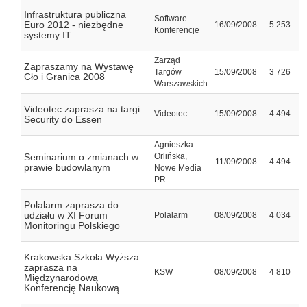
Infrastruktura publiczna
Software
Euro 2012 - niezbędne
16/09/2008
5 253
Konferencje
systemy IT
Zarząd
Zapraszamy na Wystawę
Targów
15/09/2008
3 726
Cło i Granica 2008
Warszawskich
Videotec zaprasza na targi
Videotec
15/09/2008
4 494
Security do Essen
Agnieszka
Seminarium o zmianach w
Orlińska,
11/09/2008
4 494
prawie budowlanym
Nowe Media
PR
Polalarm zaprasza do
udziału w XI Forum
Polalarm
08/09/2008
4 034
Monitoringu Polskiego
Krakowska Szkoła Wyższa
zaprasza na
KSW
08/09/2008
4 810
Międzynarodową
Konferencję Naukową