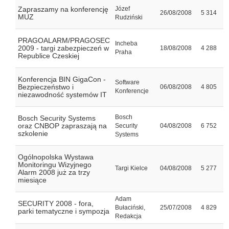
Zapraszamy na konferencję
Józef
26/08/2008
5 314
MUZ
Rudziński
PRAGOALARM/PRAGOSEC
Incheba
2009 - targi zabezpieczeń w
18/08/2008
4 288
Praha
Republice Czeskiej
Konferencja BIN GigaCon -
Software
Bezpieczeństwo i
06/08/2008
4 805
Konferencje
niezawodność systemów IT
Bosch
Bosch Security Systems
oraz CNBOP zapraszają na
Security
04/08/2008
6 752
szkolenie
Systems
Ogólnopolska Wystawa
Monitoringu Wizyjnego
Targi Kielce
04/08/2008
5 277
Alarm 2008 już za trzy
miesiące
Adam
SECURITY 2008 - fora,
Bułaciński,
25/07/2008
4 829
parki tematyczne i sympozja
Redakcja