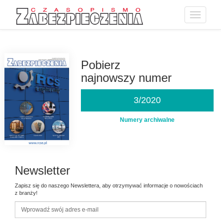
Toggle
navigatio
Przejdź
do
treści
Pobierz
najnowszy numer
3/2020
Numery archiwalne
Newsletter
Zapisz się do naszego Newslettera, aby otrzymywać informacje o nowościach
z branży!