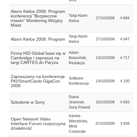
MUZ
Alarm Kielce 2008. Program
konferencji "Bezpieczne
Targi Alarm
27/10/2008
4 684
miasto" Monitoring Wizyjny
Kielce
Miast
Targi Alarm
Alarm Kielce 2008. Program
27/10/2008
4 047
Kielce
Adam
Firma HID Global bawi się w
Cambridge i zaprasza na
Bułaciński,
14/10/2008
4 717
targi CARTES do Paryża
Redakcja
Zapraszamy na konferencje
Software
PKI/SmartCards GigaCon
14/10/2008
4 100
Konferencje
2008
Diana
Szkolenie w Sony
Jesionek,
10/10/2008
4 683
Sony Poland
Kamila
Open Network Video
Wierzbicka,
Interface Forum rozpoczyna
07/10/2008
3 936
Mmd
działalność
Corporate