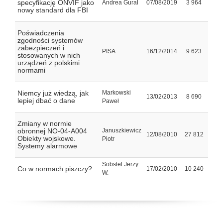
specyfikację ONVIF jako
Andrea Gural
07/08/2019
3 964
nowy standard dla FBI
Poświadczenia
zgodności systemów
zabezpieczeń i
PISA
16/12/2014
9 623
stosowanych w nich
urządzeń z polskimi
normami
Niemcy już wiedzą, jak
Markowski
13/02/2013
8 690
lepiej dbać o dane
Paweł
Zmiany w normie
obronnej NO-04-A004
Januszkiewicz
12/08/2010
27 812
Obiekty wojskowe.
Piotr
Systemy alarmowe
Sobstel Jerzy
Co w normach piszczy?
17/02/2010
10 240
W.