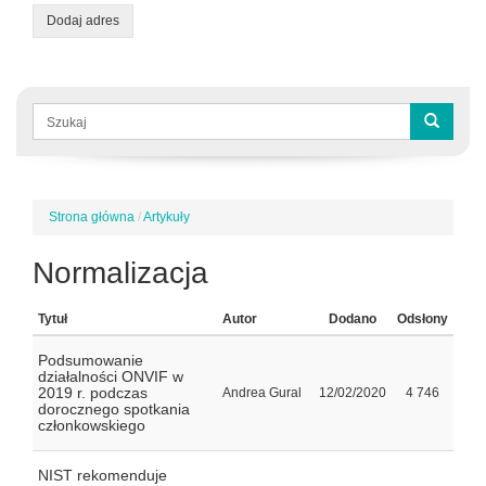
Dodaj adres
Formularz
wyszukiwania
Szukaj
Strona główna
/
Artykuły
Jesteś
tutaj
Normalizacja
Tytuł
Autor
Dodano
Odsłony
Podsumowanie
działalności ONVIF w
2019 r. podczas
Andrea Gural
12/02/2020
4 746
dorocznego spotkania
członkowskiego
NIST rekomenduje