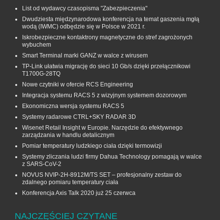
List od wydawcy czasopisma "Zabezpieczenia"
Dwudziesta międzynarodowa konferencja na temat gaszenia mgłą
wodą (IWMC) odbędzie się w Polsce w 2021 r.
Iskrobezpieczne kontaktrony magnetyczne do stref zagrożonych
wybuchem
Smart Terminal marki GANZ w walce z wirusem
TP-Link ułatwia migrację do sieci 10 Gb/s dzięki przełącznikowi
T1700G‑28TQ
Nowe czytniki w ofercie RCS Engineering
Integracja systemu RACS 5 z wizyjnym systemem dozorowym
Ekonomiczna wersja systemu RACS 5
Systemy radarowe CTRL+SKY RADAR 3D
Wisenet Retail Insight w Europie. Narzędzie do efektywnego
zarządzania w handlu detalicznym
Pomiar temperatury ludzkiego ciała dzięki termowizji
Systemy zliczania ludzi firmy Dahua Technology pomagają w walce
z SARS-CoV-2
NOVUS NVIP-2H-8912M/TS SET – profesjonalny zestaw do
zdalnego pomiaru temperatury ciała
Konferencja Axis Talk 2020 już 25 czerwca
NAJCZĘŚCIEJ CZYTANE