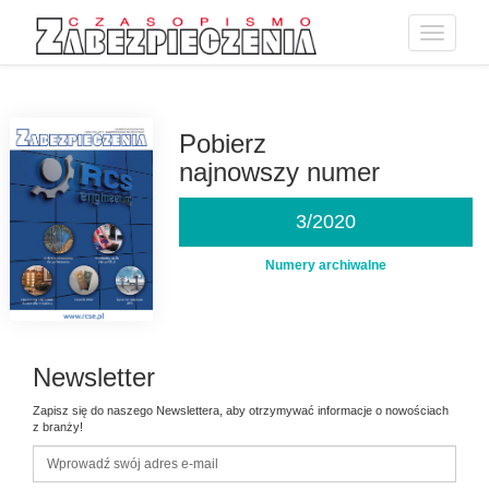
Toggle
navigatio
Przejdź
do
treści
Pobierz
najnowszy numer
3/2020
Numery archiwalne
Newsletter
Zapisz się do naszego Newslettera, aby otrzymywać informacje o nowościach
z branży!