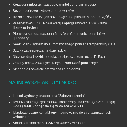
Korzyści z integracji zasobów w inteligentnym mieście
Bezpieczeństwo i zdrowie pracowników
Rozmieszczenie czujek pożarowych na płaskim stropie. Część 2
Wisenet WAVE 4.0. Nowa wersja oprogramowania VMS firmy
Hanwha Techwin
Pierwsza kamera nasobna firmy Axis Communications już w
sprzedaży
Seek Scan - system do automatycznego pomiaru temperatury ciała
Sztuka zabezpieczania dzieł sztuki
Niezawodna i szybka detekcja dzięki czujkom ruchu TriTech
Zmiany umów zawartych w trybie zamówień publicznych
Składanie i otwarcie ofert w czasie epidemii
NAJNOWSZE AKTUALNOŚCI
List od wydawcy czasopisma "Zabezpieczenia"
Dwudziesta międzynarodowa konferencja na temat gaszenia mgłą
wodą (IWMC) odbędzie się w Polsce w 2021 r.
Iskrobezpieczne kontaktrony magnetyczne do stref zagrożonych
wybuchem
Smart Terminal marki GANZ w walce z wirusem