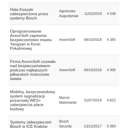
Hala Koszyki
Agnieszka
zabezpieczona przez
11/02/2019
4 338
Augustyniak
systemy Bosch
Oprogramowanie
AxxonSoft zapewnia
bezpieczeństwo miastu
AxxonSoft
09/10/2018
4 385
Yangsan w Korei
Południowej
Firma AxxonSoft czuwała
nad bezpieczeństwem
podczas najlepszych
AxxonSoft
09/10/2018
4 300
piłkarskich mistrzostw
świata
Mobilny, bezprzewodowy
system sygnalizacji
Marcin
pożarowej WES+
31/07/2018
4 822
Malinowski
zabezpiecza place
budowy
Bosch
Systemy zabezpieczeń
Bosch w ICE Kraków
Security
13/12/2017
5 360