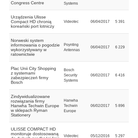
Congress Centre
Systems
Urządzenia Ulisse
Compact HD chronią
Videotec
06/04/2017
5 391
koreański port lotniczy
Norweski system
informowania o pogodzie
Poynting
06/04/2017
6 229
wykorzystywany w
Antennas
ratownictwie
Plac Unii City Shopping
Bosch
z systemami
Security
06/02/2017
6 416
zabezpieczeń firmy
Systems
Bosch
Zindywidualizowane
Hanwha
rozwiązania firmy
Hanwha Techwin Europe
Techwin
06/02/2017
5 896
w sklepach Ryman
Europe
Stationery
ULISSE COMPACT HD
monitoruje dostosowaną
Videotec
05/12/2016
5 297