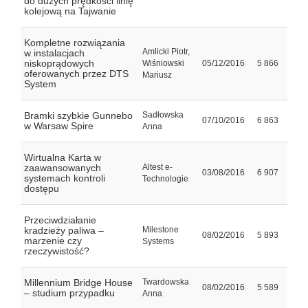
do dużych prędkości linię
kolejową na Tajwanie
Kompletne rozwiązania
Amlicki Piotr,
w instalacjach
niskoprądowych
Wiśniowski
05/12/2016
5 866
oferowanych przez DTS
Mariusz
System
Bramki szybkie Gunnebo
Sadłowska
07/10/2016
6 863
w Warsaw Spire
Anna
Wirtualna Karta w
zaawansowanych
Altest e-
03/08/2016
6 907
systemach kontroli
Technologie
dostępu
Przeciwdziałanie
kradzieży paliwa –
Milestone
08/02/2016
5 893
marzenie czy
Systems
rzeczywistość?
Millennium Bridge House
Twardowska
08/02/2016
5 589
– studium przypadku
Anna