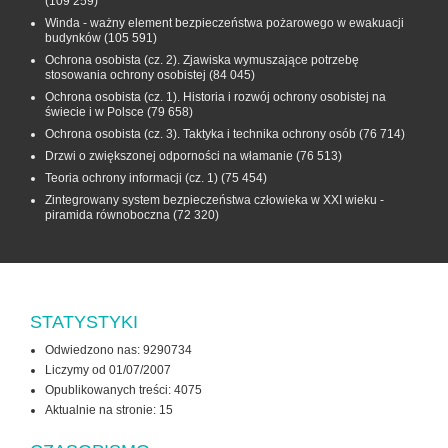
(109 259)
Winda - ważny element bezpieczeństwa pożarowego w ewakuacji
budynków
(105 591)
Ochrona osobista (cz. 2). Zjawiska wymuszające potrzebę
stosowania ochrony osobistej
(84 045)
Ochrona osobista (cz. 1). Historia i rozwój ochrony osobistej na
świecie i w Polsce
(79 658)
Ochrona osobista (cz. 3). Taktyka i technika ochrony osób
(76 714)
Drzwi o zwiększonej odporności na włamanie
(76 513)
Teoria ochrony informacji (cz. 1)
(75 454)
Zintegrowany system bezpieczeństwa człowieka w XXI wieku -
piramida równoboczna
(72 320)
STATYSTYKI
Odwiedzono nas: 9290734
Liczymy od 01/07/2007
Opublikowanych treści: 4075
Aktualnie na stronie:
15