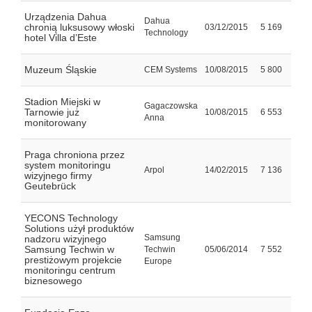
Urządzenia Dahua
Dahua
chronią luksusowy włoski
03/12/2015
5 169
Technology
hotel Villa d’Este
Muzeum Śląskie
CEM Systems
10/08/2015
5 800
Stadion Miejski w
Gagaczowska
Tarnowie już
10/08/2015
6 553
Anna
monitorowany
Praga chroniona przez
system monitoringu
Arpol
14/02/2015
7 136
wizyjnego firmy
Geutebrück
YECONS Technology
Solutions użył produktów
Samsung
nadzoru wizyjnego
Samsung Techwin w
Techwin
05/06/2014
7 552
prestiżowym projekcie
Europe
monitoringu centrum
biznesowego