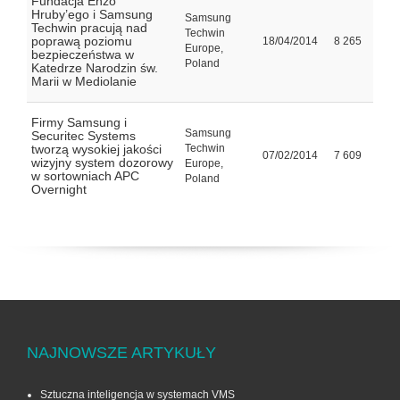
Fundacja Enzo
Hruby’ego i Samsung
Samsung
Techwin pracują nad
Techwin
poprawą poziomu
18/04/2014
8 265
Europe,
bezpieczeństwa w
Poland
Katedrze Narodzin św.
Marii w Mediolanie
Firmy Samsung i
Samsung
Securitec Systems
tworzą wysokiej jakości
Techwin
07/02/2014
7 609
wizyjny system dozorowy
Europe,
w sortowniach APC
Poland
Overnight
NAJNOWSZE ARTYKUŁY
Sztuczna inteligencja w systemach VMS