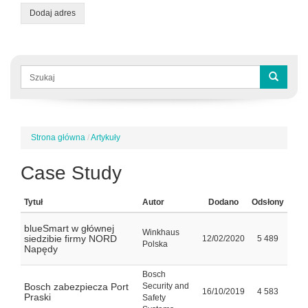
Dodaj adres
Formularz
wyszukiwania
Szukaj
Strona główna
/
Artykuły
Jesteś
tutaj
Case Study
Tytuł
Autor
Dodano
Odsłony
blueSmart w głównej
Winkhaus
siedzibie firmy NORD
12/02/2020
5 489
Polska
Napędy
Bosch
Bosch zabezpiecza Port
Security and
16/10/2019
4 583
Praski
Safety