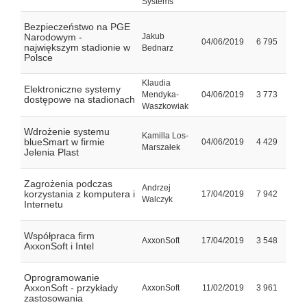
Systems
Bezpieczeństwo na PGE
Narodowym -
Jakub
04/06/2019
6 795
największym stadionie w
Bednarz
Polsce
Klaudia
Elektroniczne systemy
Mendyka-
04/06/2019
3 773
dostępowe na stadionach
Waszkowiak
Wdrożenie systemu
Kamilla Los-
blueSmart w firmie
04/06/2019
4 429
Marszałek
Jelenia Plast
Zagrożenia podczas
Andrzej
korzystania z komputera i
17/04/2019
7 942
Walczyk
Internetu
Współpraca firm
AxxonSoft
17/04/2019
3 548
AxxonSoft i Intel
Oprogramowanie
AxxonSoft - przykłady
AxxonSoft
11/02/2019
3 961
zastosowania