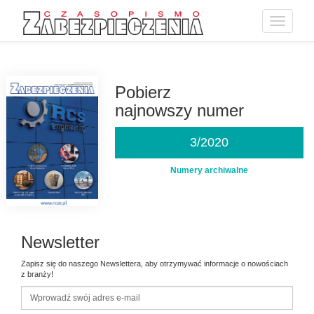
Toggle
navigatio
Przejdź
do
treści
Pobierz
najnowszy numer
3/2020
Numery archiwalne
Newsletter
Zapisz się do naszego Newslettera, aby otrzymywać informacje o nowościach
z branży!