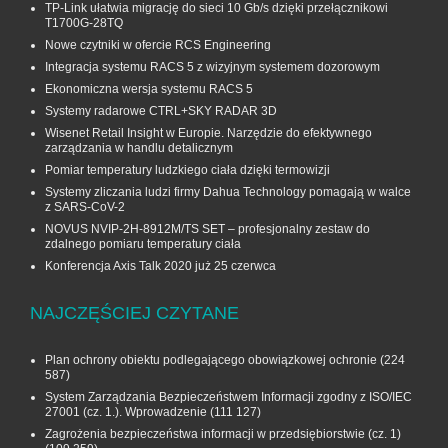
TP-Link ułatwia migrację do sieci 10 Gb/s dzięki przełącznikowi
T1700G‑28TQ
Nowe czytniki w ofercie RCS Engineering
Integracja systemu RACS 5 z wizyjnym systemem dozorowym
Ekonomiczna wersja systemu RACS 5
Systemy radarowe CTRL+SKY RADAR 3D
Wisenet Retail Insight w Europie. Narzędzie do efektywnego
zarządzania w handlu detalicznym
Pomiar temperatury ludzkiego ciała dzięki termowizji
Systemy zliczania ludzi firmy Dahua Technology pomagają w walce
z SARS-CoV-2
NOVUS NVIP-2H-8912M/TS SET – profesjonalny zestaw do
zdalnego pomiaru temperatury ciała
Konferencja Axis Talk 2020 już 25 czerwca
NAJCZĘŚCIEJ CZYTANE
Plan ochrony obiektu podlegającego obowiązkowej ochronie
(224
587)
System Zarządzania Bezpieczeństwem Informacji zgodny z ISO/IEC
27001 (cz. 1.). Wprowadzenie
(111 127)
Zagrożenia bezpieczeństwa informacji w przedsiębiorstwie (cz. 1)