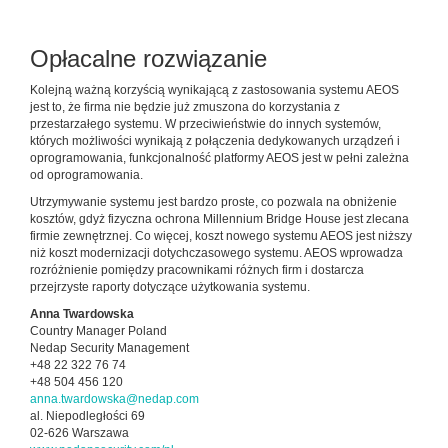
Opłacalne rozwiązanie
Kolejną ważną korzyścią wynikającą z zastosowania systemu AEOS
jest to, że firma nie będzie już zmuszona do korzystania z
przestarzałego systemu. W przeciwieństwie do innych systemów,
których możliwości wynikają z połączenia dedykowanych urządzeń i
oprogramowania, funkcjonalność platformy AEOS jest w pełni zależna
od oprogramowania.
Utrzymywanie systemu jest bardzo proste, co pozwala na obniżenie
kosztów, gdyż fizyczna ochrona Millennium Bridge House jest zlecana
firmie zewnętrznej. Co więcej, koszt nowego systemu AEOS jest niższy
niż koszt modernizacji dotychczasowego systemu. AEOS wprowadza
rozróżnienie pomiędzy pracownikami różnych firm i dostarcza
przejrzyste raporty dotyczące użytkowania systemu.
Anna Twardowska
Country Manager Poland
Nedap Security Management
+48 22 322 76 74
+48 504 456 120
anna.twardowska@nedap.com
al. Niepodległości 69
02-626 Warszawa