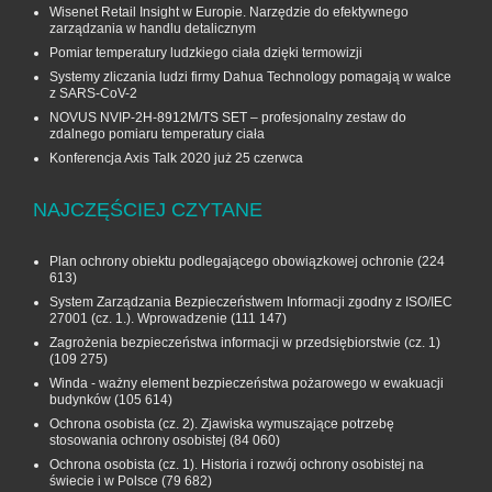
Wisenet Retail Insight w Europie. Narzędzie do efektywnego
zarządzania w handlu detalicznym
Pomiar temperatury ludzkiego ciała dzięki termowizji
Systemy zliczania ludzi firmy Dahua Technology pomagają w walce
z SARS-CoV-2
NOVUS NVIP-2H-8912M/TS SET – profesjonalny zestaw do
zdalnego pomiaru temperatury ciała
Konferencja Axis Talk 2020 już 25 czerwca
NAJCZĘŚCIEJ CZYTANE
Plan ochrony obiektu podlegającego obowiązkowej ochronie
(224
613)
System Zarządzania Bezpieczeństwem Informacji zgodny z ISO/IEC
27001 (cz. 1.). Wprowadzenie
(111 147)
Zagrożenia bezpieczeństwa informacji w przedsiębiorstwie (cz. 1)
(109 275)
Winda - ważny element bezpieczeństwa pożarowego w ewakuacji
budynków
(105 614)
Ochrona osobista (cz. 2). Zjawiska wymuszające potrzebę
stosowania ochrony osobistej
(84 060)
Ochrona osobista (cz. 1). Historia i rozwój ochrony osobistej na
świecie i w Polsce
(79 682)