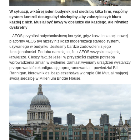
W sytuacji, w której jeden budynek jest siedzibą kilka firm, wspólny
system kontroli dostępu był niezbędny, aby zabezpieczyć biura
każdej z nich. Musiał być łatwy w obsłudze dla każdego, ale również
dyskretny
– AEOS przyniósł natychmiastową korzyść, gdyż koszt instalacji nowej
platformy AEOS był niższy niż koszt modernizacji starego systemu
używanego w budynku. Jesteśmy bardzo zadowoleni z jego
funkcjonalności. Podoba nam się to, że z AEOS wszystko staje się
łatwiejsze. Cieszy fakt, że jeżeli w przyszłości zajdzie potrzeba
wprowadzenia zmian w systemie, zamiast wymiany urządzeń wystarczy
przeprowadzić rekonfigurację oprogramowania – powiedział Bill
Rannigan, kierownik ds. bezpieczeństwa w grupie Old Mutual mającej
swoją siedzibę w Millenium Bridge House.