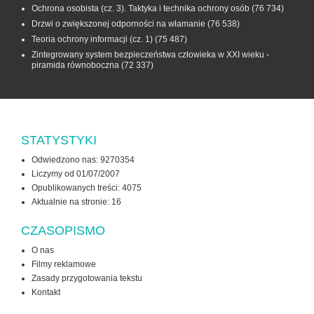
Ochrona osobista (cz. 3). Taktyka i technika ochrony osób
(76 734)
Drzwi o zwiększonej odporności na włamanie
(76 538)
Teoria ochrony informacji (cz. 1)
(75 487)
Zintegrowany system bezpieczeństwa człowieka w XXI wieku -
piramida równoboczna
(72 337)
STATYSTYKI
Odwiedzono nas: 9270354
Liczymy od 01/07/2007
Opublikowanych treści: 4075
Aktualnie na stronie:
16
CZASOPISMO
O nas
Filmy reklamowe
Zasady przygotowania tekstu
Kontakt