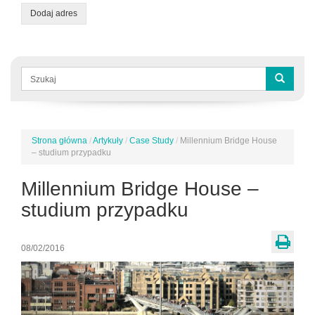
Dodaj adres
Formularz
wyszukiwania
Szukaj
Strona główna
/
Artykuły
/
Case Study
/
Millennium Bridge House
Jesteś
– studium przypadku
tutaj
Millennium Bridge House –
studium przypadku
08/02/2016