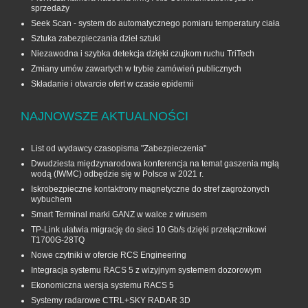
sprzedaży
Seek Scan - system do automatycznego pomiaru temperatury ciała
Sztuka zabezpieczania dzieł sztuki
Niezawodna i szybka detekcja dzięki czujkom ruchu TriTech
Zmiany umów zawartych w trybie zamówień publicznych
Składanie i otwarcie ofert w czasie epidemii
NAJNOWSZE AKTUALNOŚCI
List od wydawcy czasopisma "Zabezpieczenia"
Dwudziesta międzynarodowa konferencja na temat gaszenia mgłą
wodą (IWMC) odbędzie się w Polsce w 2021 r.
Iskrobezpieczne kontaktrony magnetyczne do stref zagrożonych
wybuchem
Smart Terminal marki GANZ w walce z wirusem
TP-Link ułatwia migrację do sieci 10 Gb/s dzięki przełącznikowi
T1700G‑28TQ
Nowe czytniki w ofercie RCS Engineering
Integracja systemu RACS 5 z wizyjnym systemem dozorowym
Ekonomiczna wersja systemu RACS 5
Systemy radarowe CTRL+SKY RADAR 3D