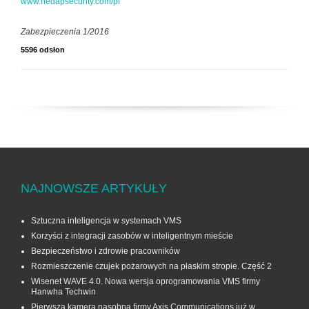
www.nedapsecurity.com/pl
Zabezpieczenia 1/2016
5596 odsłon
NAJNOWSZE ARTYKUŁY
Sztuczna inteligencja w systemach VMS
Korzyści z integracji zasobów w inteligentnym mieście
Bezpieczeństwo i zdrowie pracowników
Rozmieszczenie czujek pożarowych na płaskim stropie. Część 2
Wisenet WAVE 4.0. Nowa wersja oprogramowania VMS firmy
Hanwha Techwin
Pierwsza kamera nasobna firmy Axis Communications już w