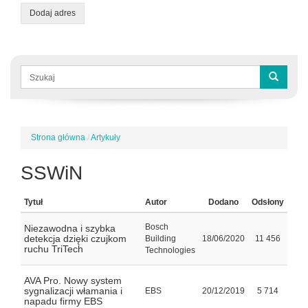
Dodaj adres
Formularz
wyszukiwania
Szukaj
Strona główna
/
Artykuły
Jesteś
tutaj
SSWiN
Tytuł
Autor
Dodano
Odsłony
Bosch
Niezawodna i szybka
detekcja dzięki czujkom
Building
18/06/2020
11 456
ruchu TriTech
Technologies
AVA Pro. Nowy system
sygnalizacji włamania i
EBS
20/12/2019
5 714
napadu firmy EBS