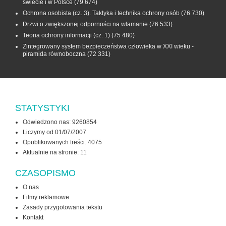
świecie i w Polsce
(79 674)
Ochrona osobista (cz. 3). Taktyka i technika ochrony osób
(76 730)
Drzwi o zwiększonej odporności na włamanie
(76 533)
Teoria ochrony informacji (cz. 1)
(75 480)
Zintegrowany system bezpieczeństwa człowieka w XXI wieku -
piramida równoboczna
(72 331)
STATYSTYKI
Odwiedzono nas: 9260854
Liczymy od 01/07/2007
Opublikowanych treści: 4075
Aktualnie na stronie:
11
CZASOPISMO
O nas
Filmy reklamowe
Zasady przygotowania tekstu
Kontakt