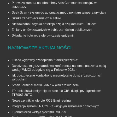
Pierwsza kamera nasobna firmy Axis Communications już w
sprzedaży
Seek Scan - system do automatycznego pomiaru temperatury ciała
Sztuka zabezpieczania dzieł sztuki
Niezawodna i szybka detekcja dzięki czujkom ruchu TriTech
Zmiany umów zawartych w trybie zamówień publicznych
Składanie i otwarcie ofert w czasie epidemii
NAJNOWSZE AKTUALNOŚCI
List od wydawcy czasopisma "Zabezpieczenia"
Dwudziesta międzynarodowa konferencja na temat gaszenia mgłą
wodą (IWMC) odbędzie się w Polsce w 2021 r.
Iskrobezpieczne kontaktrony magnetyczne do stref zagrożonych
wybuchem
Smart Terminal marki GANZ w walce z wirusem
TP-Link ułatwia migrację do sieci 10 Gb/s dzięki przełącznikowi
T1700G‑28TQ
Nowe czytniki w ofercie RCS Engineering
Integracja systemu RACS 5 z wizyjnym systemem dozorowym
Ekonomiczna wersja systemu RACS 5