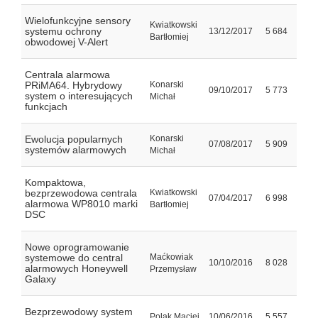
Wielofunkcyjne sensory
Kwiatkowski
systemu ochrony
13/12/2017
5 684
Bartłomiej
obwodowej V-Alert
Centrala alarmowa
PRiMA64. Hybrydowy
Konarski
09/10/2017
5 773
system o interesujących
Michał
funkcjach
Ewolucja popularnych
Konarski
07/08/2017
5 909
systemów alarmowych
Michał
Kompaktowa,
bezprzewodowa centrala
Kwiatkowski
07/04/2017
6 998
alarmowa WP8010 marki
Bartłomiej
DSC
Nowe oprogramowanie
systemowe do central
Maćkowiak
10/10/2016
8 028
alarmowych Honeywell
Przemysław
Galaxy
Bezprzewodowy system
Polak Maciej
10/06/2016
5 557