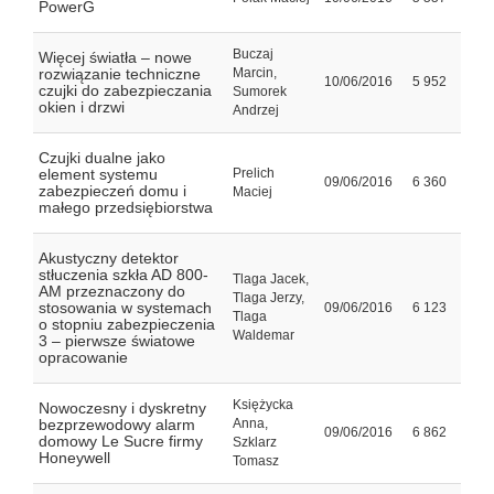
PowerG
Buczaj
Więcej światła – nowe
rozwiązanie techniczne
Marcin,
10/06/2016
5 952
czujki do zabezpieczania
Sumorek
okien i drzwi
Andrzej
Czujki dualne jako
element systemu
Prelich
09/06/2016
6 360
zabezpieczeń domu i
Maciej
małego przedsiębiorstwa
Akustyczny detektor
stłuczenia szkła AD 800-
Tlaga Jacek,
AM przeznaczony do
Tlaga Jerzy,
stosowania w systemach
09/06/2016
6 123
Tlaga
o stopniu zabezpieczenia
Waldemar
3 – pierwsze światowe
opracowanie
Księżycka
Nowoczesny i dyskretny
bezprzewodowy alarm
Anna,
09/06/2016
6 862
domowy Le Sucre firmy
Szklarz
Honeywell
Tomasz