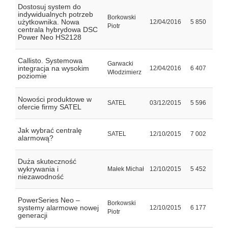
Dostosuj system do
indywidualnych potrzeb
Borkowski
użytkownika. Nowa
12/04/2016
5 850
Piotr
centrala hybrydowa DSC
Power Neo HS2128
Callisto. Systemowa
Garwacki
integracja na wysokim
12/04/2016
6 407
Włodzimierz
poziomie
Nowości produktowe w
SATEL
03/12/2015
5 596
ofercie firmy SATEL
Jak wybrać centralę
SATEL
12/10/2015
7 002
alarmową?
Duża skuteczność
wykrywania i
Małek Michał
12/10/2015
5 452
niezawodność
PowerSeries Neo –
Borkowski
systemy alarmowe nowej
12/10/2015
6 177
Piotr
generacji