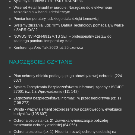
Systemy radarowe CTRL+SKY RADAR 3D
Wisenet Retail Insight w Europie. Narzędzie do efektywnego
zarządzania w handlu detalicznym
Pomiar temperatury ludzkiego ciała dzięki termowizji
Systemy zliczania ludzi firmy Dahua Technology pomagają w walce
z SARS-CoV-2
NOVUS NVIP-2H-8912M/TS SET – profesjonalny zestaw do
zdalnego pomiaru temperatury ciała
Konferencja Axis Talk 2020 już 25 czerwca
NAJCZĘŚCIEJ CZYTANE
Plan ochrony obiektu podlegającego obowiązkowej ochronie
(224
607)
System Zarządzania Bezpieczeństwem Informacji zgodny z ISO/IEC
27001 (cz. 1.). Wprowadzenie
(111 142)
Zagrożenia bezpieczeństwa informacji w przedsiębiorstwie (cz. 1)
(109 272)
Winda - ważny element bezpieczeństwa pożarowego w ewakuacji
budynków
(105 607)
Ochrona osobista (cz. 2). Zjawiska wymuszające potrzebę
stosowania ochrony osobistej
(84 056)
Ochrona osobista (cz. 1). Historia i rozwój ochrony osobistej na