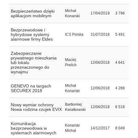
Bezpieczeństwo dzięki
Michał
17/04/2019
3 796
aplikacjom mobilnym
Konarski
Bezprzewodowe i
hybrydowe systemy
ICS Polska
31/07/2018
5 491
alarmowe firmy Eldes
Zabezpieczanie
prywatnego mieszkania
Maciej
lub lokalu
12/06/2018
4 641
Prelich
przeznaczonego do
wynajmu
GENEVO na targach
Michał
12/06/2018
4 288
SECUREX 2018
Konarski
Nowy wymiar ochrony
Bartłomiej
12/06/2018
6 518
Nowa rodzina czujek EVIX
Kwiatkowski
Komunikacja
Konarski
bezprzewodowa w
14/12/2017
8 049
Michał
systemach alarmowych