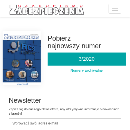
Toggle
navigatio
Przejdź
do
treści
Pobierz
najnowszy numer
3/2020
Numery archiwalne
Newsletter
Zapisz się do naszego Newslettera, aby otrzymywać informacje o nowościach
z branży!