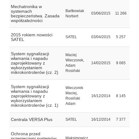
Mechatronika w
systemach
Bartkowiak
03/06/2015
11 266
bezpieczeństwa. Zasada
Norbert
współzależności
2015 rokiem nowości
SATEL
03/04/2015
5 257
SATEL
System sygnalizacji
Maciej
włamania i napadu
Wieczorek,
zaprojektowany z
14/02/2015
9 065
Adam
wykorzystaniem
Rosiński
mikrokontrolerów (cz. 2)
System sygnalizacji
Wieczorek
włamania i napadu
Maciej,
zaprojektowany z
16/12/2014
8 145
Rosiński
wykorzystaniem
Adam
mikrokontrolerów (cz. 1)
Centrala VERSA Plus
SATEL
16/12/2014
7 377
Ochrona przed
przepięciami systemów
Maksimowicz