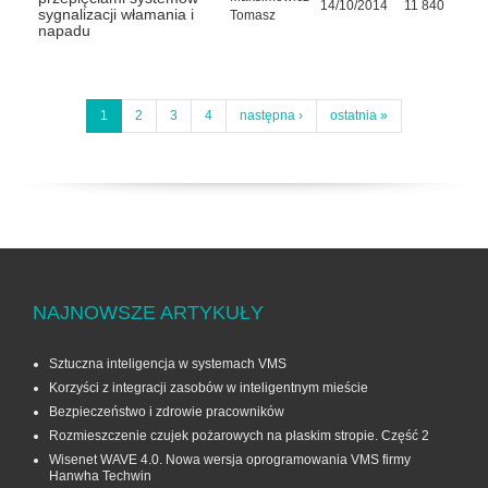
14/10/2014
11 840
sygnalizacji włamania i
Tomasz
napadu
1
2
3
4
następna ›
ostatnia »
NAJNOWSZE ARTYKUŁY
Sztuczna inteligencja w systemach VMS
Korzyści z integracji zasobów w inteligentnym mieście
Bezpieczeństwo i zdrowie pracowników
Rozmieszczenie czujek pożarowych na płaskim stropie. Część 2
Wisenet WAVE 4.0. Nowa wersja oprogramowania VMS firmy
Hanwha Techwin