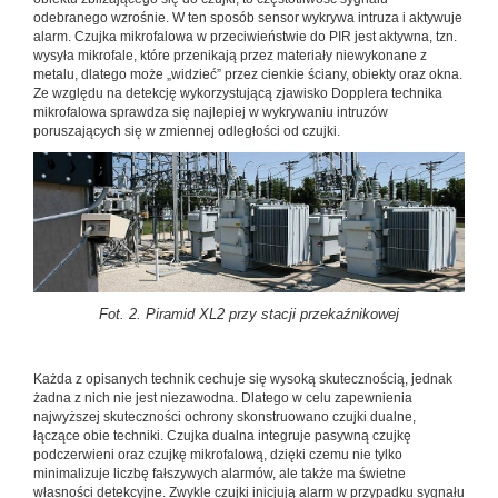
odebranego wzrośnie. W ten sposób sensor wykrywa intruza i aktywuje
alarm. Czujka mikrofalowa w przeciwieństwie do PIR jest aktywna, tzn.
wysyła mikrofale, które przenikają przez materiały niewykonane z
metalu, dlatego może „widzieć” przez cienkie ściany, obiekty oraz okna.
Ze względu na detekcję wykorzystującą zjawisko Dopplera technika
mikrofalowa sprawdza się najlepiej w wykrywaniu intruzów
poruszających się w zmiennej odległości od czujki.
Fot. 2. Piramid XL2 przy stacji przekaźnikowej
Każda z opisanych technik cechuje się wysoką skutecznością, jednak
żadna z nich nie jest niezawodna. Dlatego w celu zapewnienia
najwyższej skuteczności ochrony skonstruowano czujki dualne,
łączące obie techniki. Czujka dualna integruje pasywną czujkę
podczerwieni oraz czujkę mikrofalową, dzięki czemu nie tylko
minimalizuje liczbę fałszywych alarmów, ale także ma świetne
własności detekcyjne. Zwykle czujki inicjują alarm w przypadku sygnału