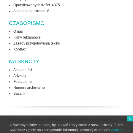
Opublikowanych treści: 4075
Aktualnie na stronie:
8
CZASOPISMO
O nas
Filmy reklamowe
Zasady przygotowania tekstu
Kontakt
NA SKRÓTY
Aktualności
Artykuły
Fotogalerie
Numery archiwalne
Baza firm
x
Wszelkie prawa zastrzeżone. Kopiowanie tekstów bez zgody redakcji zabronione /
Zasady
użytkowania strony
Używamy plików cookies, by ułatwić korzystanie z naszej strony. Jeżeli
wyrażasz zgodę na zapisywanie informacji zawartej w cookies
zamknij