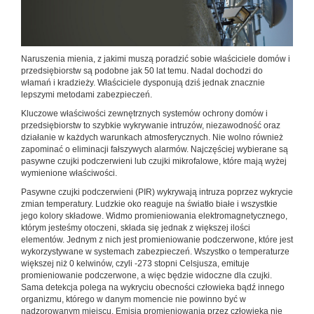
Naruszenia mienia, z jakimi muszą poradzić sobie właściciele domów i
przedsiębiorstw są podobne jak 50 lat temu. Nadal dochodzi do
włamań i kradzieży. Właściciele dysponują dziś jednak znacznie
lepszymi metodami zabezpieczeń.
Kluczowe właściwości zewnętrznych systemów ochrony domów i
przedsiębiorstw to szybkie wykrywanie intruzów, niezawodność oraz
działanie w każdych warunkach atmosferycznych. Nie wolno również
zapominać o eliminacji fałszywych alarmów. Najczęściej wybierane są
pasywne czujki podczerwieni lub czujki mikrofalowe, które mają wyżej
wymienione właściwości.
Pasywne czujki podczerwieni (PIR) wykrywają intruza poprzez wykrycie
zmian temperatury. Ludzkie oko reaguje na światło białe i wszystkie
jego kolory składowe. Widmo promieniowania elektromagnetycznego,
którym jesteśmy otoczeni, składa się jednak z większej ilości
elementów. Jednym z nich jest promieniowanie podczerwone, które jest
wykorzystywane w systemach zabezpieczeń. Wszystko o temperaturze
większej niż 0 kelwinów, czyli -273 stopni Celsjusza, emituje
promieniowanie podczerwone, a więc będzie widoczne dla czujki.
Sama detekcja polega na wykryciu obecności człowieka bądź innego
organizmu, którego w danym momencie nie powinno być w
nadzorowanym miejscu. Emisja promieniowania przez człowieka nie