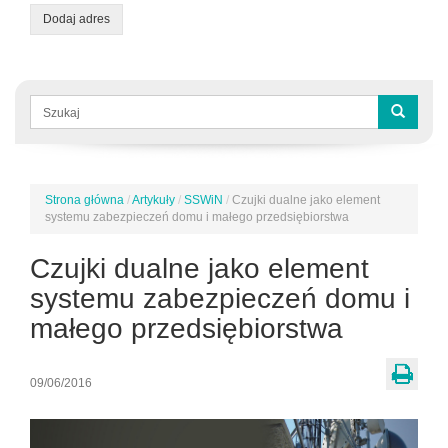
Dodaj adres
Formularz
wyszukiwania
Szukaj
Strona główna
/
Artykuły
/
SSWiN
/
Czujki dualne jako element
Jesteś
systemu zabezpieczeń domu i małego przedsiębiorstwa
tutaj
Czujki dualne jako element
systemu zabezpieczeń domu i
małego przedsiębiorstwa
09/06/2016