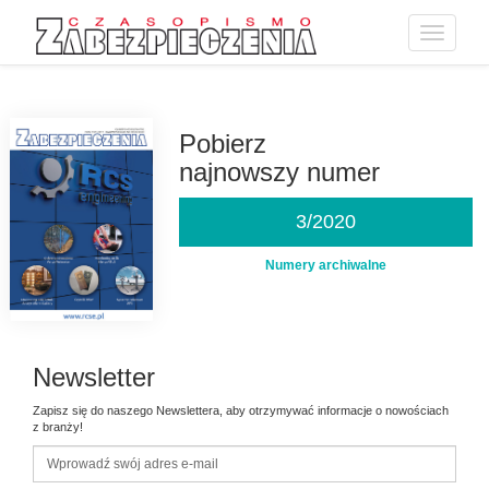
Toggle
navigatio
Przejdź
do
treści
Pobierz
najnowszy numer
3/2020
Numery archiwalne
Newsletter
Zapisz się do naszego Newslettera, aby otrzymywać informacje o nowościach
z branży!