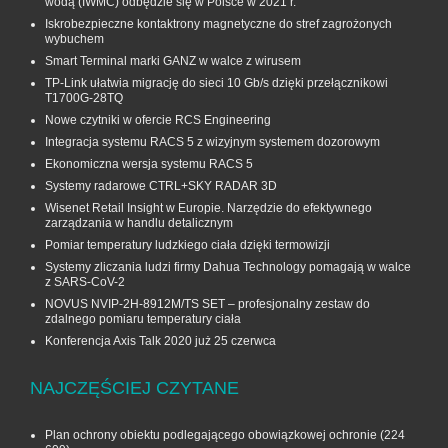
wodą (IWMC) odbędzie się w Polsce w 2021 r.
Iskrobezpieczne kontaktrony magnetyczne do stref zagrożonych
wybuchem
Smart Terminal marki GANZ w walce z wirusem
TP-Link ułatwia migrację do sieci 10 Gb/s dzięki przełącznikowi
T1700G‑28TQ
Nowe czytniki w ofercie RCS Engineering
Integracja systemu RACS 5 z wizyjnym systemem dozorowym
Ekonomiczna wersja systemu RACS 5
Systemy radarowe CTRL+SKY RADAR 3D
Wisenet Retail Insight w Europie. Narzędzie do efektywnego
zarządzania w handlu detalicznym
Pomiar temperatury ludzkiego ciała dzięki termowizji
Systemy zliczania ludzi firmy Dahua Technology pomagają w walce
z SARS-CoV-2
NOVUS NVIP-2H-8912M/TS SET – profesjonalny zestaw do
zdalnego pomiaru temperatury ciała
Konferencja Axis Talk 2020 już 25 czerwca
NAJCZĘŚCIEJ CZYTANE
Plan ochrony obiektu podlegającego obowiązkowej ochronie
(224