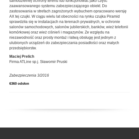
samodzielnej ochrony terenu lub funkcjonować jako część
zaawansowanego systemu zabezpieczającego obiekt. Do
zastosowania w strefach zagrożonych wybuchem opracowano wersję
AX tej czujki. W ciągu wielu lat obecności na rynku czujka Piramid
sprawdziła się w instalacjach na terenach prywatnych, w ochronie
salonów samochodowych, salonów jubilerskich, banków, wież telefonii
komórkowej oraz wież ciśnień i magazynów. Ze względu na
niezawodność oraz prosty montaż i łatwą obsługę jest jednym z
ulubionych urządzeń do zabezpieczania posiadłości oraz małych
przedsiębiorstw.
Maciej Prelich
Firma ATLine sp.j. Sławomir Pruski
Zabezpieczenia 3/2016
6360 odsłon