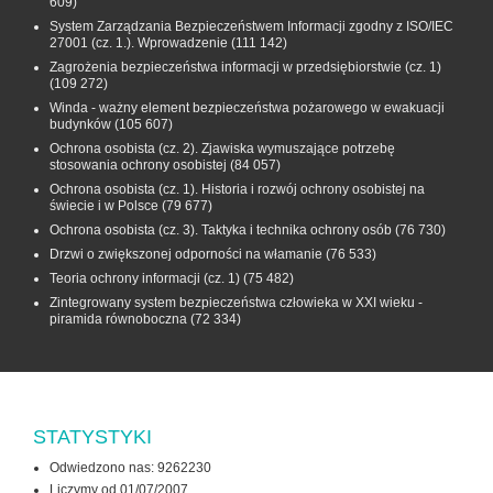
609)
System Zarządzania Bezpieczeństwem Informacji zgodny z ISO/IEC
27001 (cz. 1.). Wprowadzenie
(111 142)
Zagrożenia bezpieczeństwa informacji w przedsiębiorstwie (cz. 1)
(109 272)
Winda - ważny element bezpieczeństwa pożarowego w ewakuacji
budynków
(105 607)
Ochrona osobista (cz. 2). Zjawiska wymuszające potrzebę
stosowania ochrony osobistej
(84 057)
Ochrona osobista (cz. 1). Historia i rozwój ochrony osobistej na
świecie i w Polsce
(79 677)
Ochrona osobista (cz. 3). Taktyka i technika ochrony osób
(76 730)
Drzwi o zwiększonej odporności na włamanie
(76 533)
Teoria ochrony informacji (cz. 1)
(75 482)
Zintegrowany system bezpieczeństwa człowieka w XXI wieku -
piramida równoboczna
(72 334)
STATYSTYKI
Odwiedzono nas: 9262230
Liczymy od 01/07/2007