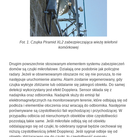
Fot. 1. Czujka Piramid XL2 zabezpieczająca wieżę telefonii
komórkowej
Drugim powszechnie stosowanym elementem systemu zabezpieczeń
domów są czujki mikrofalowe. Działają one podobnie jak policyjne
radary. Jeżeli w obserwowanym obszarze nic się nie porusza, to nie
następuje uruchomienie alarmu. Alarm zostanie wygenerowany, gdy
czujka wykryje zbliżanie lub oddalanie się jakiegoś obiektu. Do samej
detekcji wykorzystany jest efekt Dopplera. Sensor składa się z
nadajnika oraz odbiornika. Nadajnik służy do emisji fal
elektromagnetycznych na monitorowanym terenie, które odbijają się od
podłoża i elementów otoczenia oraz wracają do odbiornika. Następnie
porównywane są częstotliwości fali wychodzącej i przychodzącej. W
przypadku odbicia od nieruchomych obiektów obie częstotliwości
pozostają takie same. Jeśli mikrofale odbiją się od obiektu
oddalającego się od czujki, to odebrany sygnał będzie cechował się
niższą częstotliwością (efekt Dopplera). Jeśli sygnał odbije się od
obiektu zbliżającego się do czujki, to częstotliwość sygnału