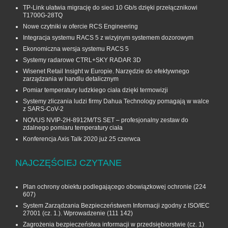
TP-Link ułatwia migrację do sieci 10 Gb/s dzięki przełącznikowi
T1700G‑28TQ
Nowe czytniki w ofercie RCS Engineering
Integracja systemu RACS 5 z wizyjnym systemem dozorowym
Ekonomiczna wersja systemu RACS 5
Systemy radarowe CTRL+SKY RADAR 3D
Wisenet Retail Insight w Europie. Narzędzie do efektywnego
zarządzania w handlu detalicznym
Pomiar temperatury ludzkiego ciała dzięki termowizji
Systemy zliczania ludzi firmy Dahua Technology pomagają w walce
z SARS-CoV-2
NOVUS NVIP-2H-8912M/TS SET – profesjonalny zestaw do
zdalnego pomiaru temperatury ciała
Konferencja Axis Talk 2020 już 25 czerwca
NAJCZĘŚCIEJ CZYTANE
Plan ochrony obiektu podlegającego obowiązkowej ochronie
(224
607)
System Zarządzania Bezpieczeństwem Informacji zgodny z ISO/IEC
27001 (cz. 1.). Wprowadzenie
(111 142)
Zagrożenia bezpieczeństwa informacji w przedsiębiorstwie (cz. 1)