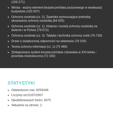
(109 271)
Winda - ważny element bezpieczeństwa pożarowego w ewakuacji
budynków
(105 607)
Ochrona osobista (cz. 2). Zjawiska wymuszające potrzebę
stosowania ochrony osobistej
(84 055)
Ochrona osobista (cz. 1). Historia i rozwój ochrony osobistej na
świecie i w Polsce
(79 672)
Ochrona osobista (cz. 3). Taktyka i technika ochrony osób
(76 728)
Drzwi o zwiększonej odporności na włamanie
(76 530)
Teoria ochrony informacji (cz. 1)
(75 480)
Zintegrowany system bezpieczeństwa człowieka w XXI wieku -
piramida równoboczna
(72 330)
STATYSTYKI
Odwiedzono nas: 9259348
Liczymy od 01/07/2007
Opublikowanych treści: 4075
Aktualnie na stronie:
2