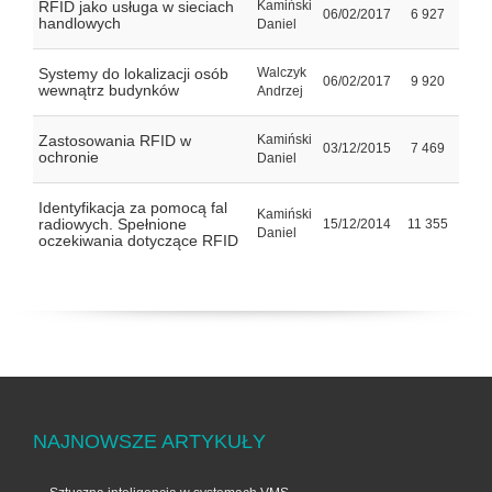
RFID jako usługa w sieciach
Kamiński
06/02/2017
6 927
handlowych
Daniel
Systemy do lokalizacji osób
Walczyk
06/02/2017
9 920
wewnątrz budynków
Andrzej
Zastosowania RFID w
Kamiński
03/12/2015
7 469
ochronie
Daniel
Identyfikacja za pomocą fal
Kamiński
radiowych. Spełnione
15/12/2014
11 355
Daniel
oczekiwania dotyczące RFID
NAJNOWSZE ARTYKUŁY