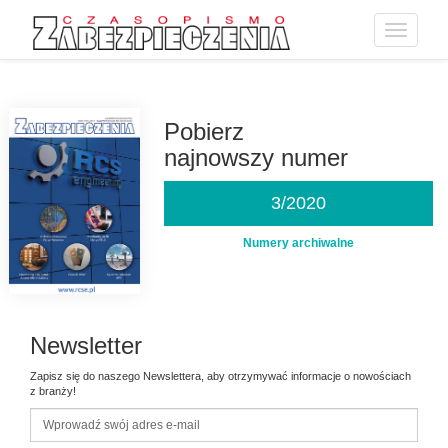
Toggle
navigatio
Przejdź
do
treści
Pobierz
najnowszy numer
3/2020
Numery archiwalne
Newsletter
Zapisz się do naszego Newslettera, aby otrzymywać informacje o nowościach
z branży!