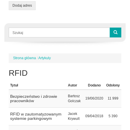
Dodaj adres
Formularz
wyszukiwania
Szukaj
Strona główna
/
Artykuły
Jesteś
tutaj
RFID
Tytuł
Autor
Dodano
Odsłony
Bezpieczeństwo i zdrowie
Bartosz
19/06/2020
11 999
pracowników
Golczak
RFID w zautomatyzowanym
Jacek
09/04/2018
5 390
systemie parkingowym
Krywult