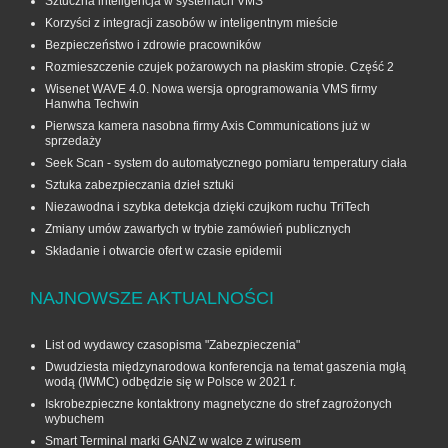
Sztuczna inteligencja w systemach VMS
Korzyści z integracji zasobów w inteligentnym mieście
Bezpieczeństwo i zdrowie pracowników
Rozmieszczenie czujek pożarowych na płaskim stropie. Część 2
Wisenet WAVE 4.0. Nowa wersja oprogramowania VMS firmy
Hanwha Techwin
Pierwsza kamera nasobna firmy Axis Communications już w
sprzedaży
Seek Scan - system do automatycznego pomiaru temperatury ciała
Sztuka zabezpieczania dzieł sztuki
Niezawodna i szybka detekcja dzięki czujkom ruchu TriTech
Zmiany umów zawartych w trybie zamówień publicznych
Składanie i otwarcie ofert w czasie epidemii
NAJNOWSZE AKTUALNOŚCI
List od wydawcy czasopisma "Zabezpieczenia"
Dwudziesta międzynarodowa konferencja na temat gaszenia mgłą
wodą (IWMC) odbędzie się w Polsce w 2021 r.
Iskrobezpieczne kontaktrony magnetyczne do stref zagrożonych
wybuchem
Smart Terminal marki GANZ w walce z wirusem