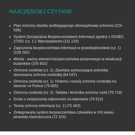
NAJCZĘŚCIEJ CZYTANE
Plan ochrony obiektu podlegającego obowiązkowej ochronie
(224
596)
System Zarządzania Bezpieczeństwem Informacji zgodny z ISO/IEC
27001 (cz. 1.). Wprowadzenie
(111 133)
Zagrożenia bezpieczeństwa informacji w przedsiębiorstwie (cz. 1)
(109 262)
Winda - ważny element bezpieczeństwa pożarowego w ewakuacji
budynków
(105 602)
Ochrona osobista (cz. 2). Zjawiska wymuszające potrzebę
stosowania ochrony osobistej
(84 047)
Ochrona osobista (cz. 1). Historia i rozwój ochrony osobistej na
świecie i w Polsce
(79 665)
Ochrona osobista (cz. 3). Taktyka i technika ochrony osób
(76 718)
Drzwi o zwiększonej odporności na włamanie
(76 522)
Teoria ochrony informacji (cz. 1)
(75 463)
Zintegrowany system bezpieczeństwa człowieka w XXI wieku -
piramida równoboczna
(72 324)