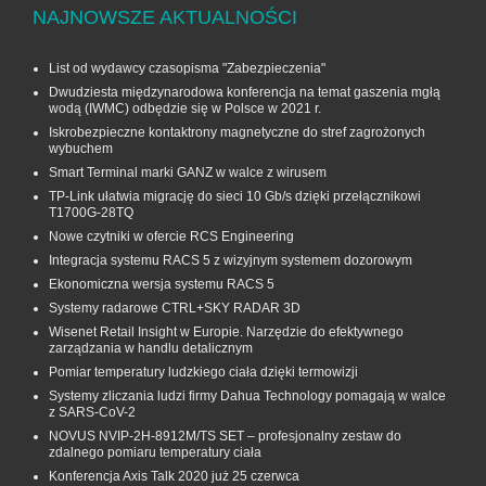
NAJNOWSZE AKTUALNOŚCI
List od wydawcy czasopisma "Zabezpieczenia"
Dwudziesta międzynarodowa konferencja na temat gaszenia mgłą
wodą (IWMC) odbędzie się w Polsce w 2021 r.
Iskrobezpieczne kontaktrony magnetyczne do stref zagrożonych
wybuchem
Smart Terminal marki GANZ w walce z wirusem
TP-Link ułatwia migrację do sieci 10 Gb/s dzięki przełącznikowi
T1700G‑28TQ
Nowe czytniki w ofercie RCS Engineering
Integracja systemu RACS 5 z wizyjnym systemem dozorowym
Ekonomiczna wersja systemu RACS 5
Systemy radarowe CTRL+SKY RADAR 3D
Wisenet Retail Insight w Europie. Narzędzie do efektywnego
zarządzania w handlu detalicznym
Pomiar temperatury ludzkiego ciała dzięki termowizji
Systemy zliczania ludzi firmy Dahua Technology pomagają w walce
z SARS-CoV-2
NOVUS NVIP-2H-8912M/TS SET – profesjonalny zestaw do
zdalnego pomiaru temperatury ciała
Konferencja Axis Talk 2020 już 25 czerwca