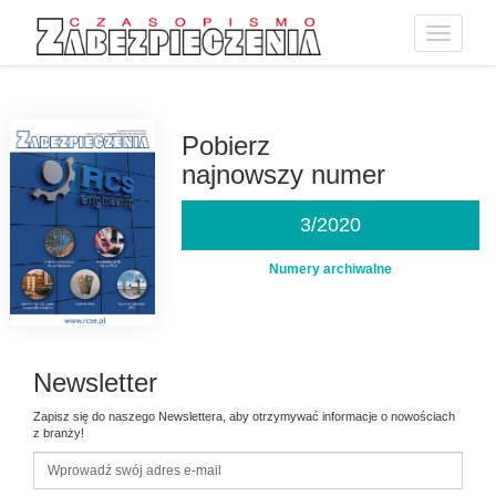
Toggle
navigatio
Przejdź
do
treści
Pobierz
najnowszy numer
3/2020
Numery archiwalne
Newsletter
Zapisz się do naszego Newslettera, aby otrzymywać informacje o nowościach
z branży!