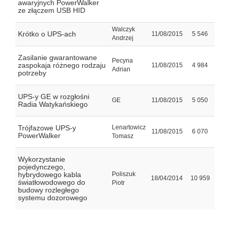
awaryjnych PowerWalker
ze złączem USB HID
Walczyk
Krótko o UPS-ach
11/08/2015
5 546
Andrzej
Zasilanie gwarantowane
Pecyna
zaspokaja różnego rodzaju
11/08/2015
4 984
Adrian
potrzeby
UPS-y GE w rozgłośni
GE
11/08/2015
5 050
Radia Watykańskiego
Trójfazowe UPS-y
Lenartowicz
11/08/2015
6 070
PowerWalker
Tomasz
Wykorzystanie
pojedynczego,
hybrydowego kabla
Poliszuk
18/04/2014
10 959
światłowodowego do
Piotr
budowy rozległego
systemu dozorowego