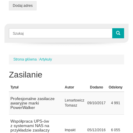
Dodaj adres
Formularz
wyszukiwania
Szukaj
Strona główna
/
Artykuły
Jesteś
tutaj
Zasilanie
Tytuł
Autor
Dodano
Odsłony
Profesjonalne zasilacze
Lenartowicz
awaryjne marki
09/10/2017
4 991
Tomasz
PowerWalker
Współpraca UPS-ów
z systemami NAS na
przykładzie zasilaczy
Impakt
05/12/2016
6 055