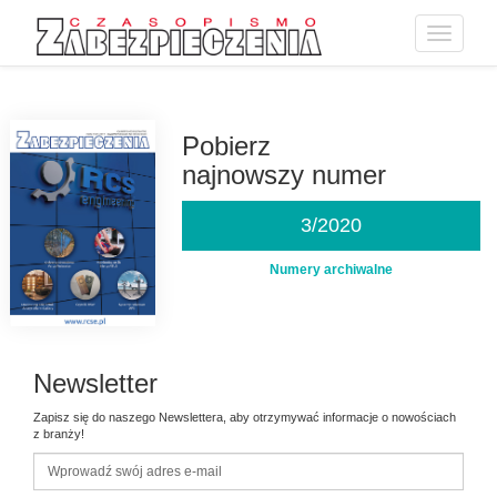
Toggle
navigatio
Przejdź
do
treści
Pobierz
najnowszy numer
3/2020
Numery archiwalne
Newsletter
Zapisz się do naszego Newslettera, aby otrzymywać informacje o nowościach
z branży!