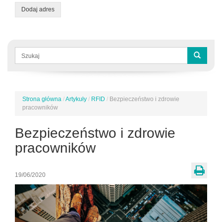
Dodaj adres
Formularz
wyszukiwania
Szukaj
Strona główna
/
Artykuły
/
RFID
/
Bezpieczeństwo i zdrowie
Jesteś
pracowników
tutaj
Bezpieczeństwo i zdrowie
pracowników
19/06/2020