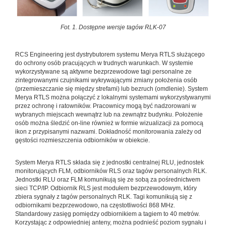
Fot. 1. Dostępne wersje tagów RLK-07
RCS Engineering jest dystrybutorem systemu Merya RTLS służącego
do ochrony osób pracujących w trudnych warunkach. W systemie
wykorzystywane są aktywne bezprzewodowe tagi personalne ze
zintegrowanymi czujnikami wykrywającymi zmiany położenia osób
(przemieszczanie się między strefami) lub bezruch (omdlenie). System
Merya RTLS można połączyć z lokalnymi systemami wykorzystywanymi
przez ochronę i ratowników. Pracownicy mogą być nadzorowani w
wybranych miejscach wewnątrz lub na zewnątrz budynku. Położenie
osób można śledzić on-line również w formie wizualizacji za pomocą
ikon z przypisanymi nazwami. Dokładność monitorowania zależy od
gęstości rozmieszczenia odbiorników w obiekcie.
System Merya RTLS składa się z jednostki centralnej RLU, jednostek
monitorujących FLM, odbiorników RLS oraz tagów personalnych RLK.
Jednostki RLU oraz FLM komunikują się ze sobą za pośrednictwem
sieci TCP/IP. Odbiornik RLS jest modułem bezprzewodowym, który
zbiera sygnały z tagów personalnych RLK. Tagi komunikują się z
odbiornikami bezprzewodowo, na częstotliwości 868 MHz.
Standardowy zasięg pomiędzy odbiornikiem a tagiem to 40 metrów.
Korzystając z odpowiedniej anteny, można podnieść poziom sygnału i