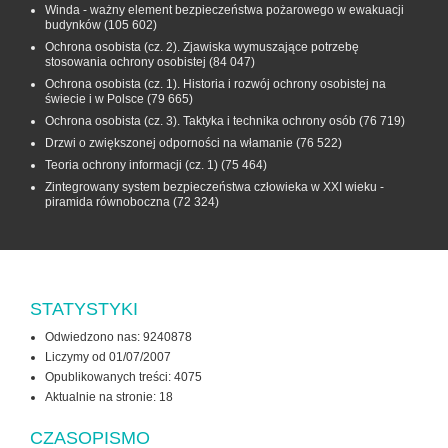
Winda - ważny element bezpieczeństwa pożarowego w ewakuacji
budynków
(105 602)
Ochrona osobista (cz. 2). Zjawiska wymuszające potrzebę
stosowania ochrony osobistej
(84 047)
Ochrona osobista (cz. 1). Historia i rozwój ochrony osobistej na
świecie i w Polsce
(79 665)
Ochrona osobista (cz. 3). Taktyka i technika ochrony osób
(76 719)
Drzwi o zwiększonej odporności na włamanie
(76 522)
Teoria ochrony informacji (cz. 1)
(75 464)
Zintegrowany system bezpieczeństwa człowieka w XXI wieku -
piramida równoboczna
(72 324)
STATYSTYKI
Odwiedzono nas: 9240878
Liczymy od 01/07/2007
Opublikowanych treści: 4075
Aktualnie na stronie:
18
CZASOPISMO