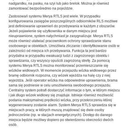
nadgarstku, na pasku, na szyi lub jako brelok. Można je również
zamontować bezpośrednio na pojeździe.
Zastosowań systemu Merya RTLS jest wiele. W przypadku
konfigurowania zasięgów poszczególnych odbiorników RLS możliwe
jest definiowanie uprawnień do przebywania w każdym z obszarów.
Jeżeli pojawienie się użytkownika w danym miejscu jest
nieuprawnione, system natychmiast je zasygnalizuje. Merya RTLS
może również ułatwiać pracownikom ochrony sprawdzanie stanu
osobowego w obiektach. Umożliwia zliczanie i identyfikowanie osób w
zależności od miejsca ich przebywania. Funkcja ta jest bardzo
przydatna w przypadku ewakuacji ludzi z zagrożonego obiektu i
sprawdzania, czy wszyscy opuścili zagrożoną strefę. Za pomocą
systemu Merya RTLS można monitorować przemieszczanie się
wózków widłowych. W momencie przejazdu wózka widłowego przez
bramę odbiornik rozpozna, czy wózek wjeżdża na halę czy z niej
wyjeżdża. Jeśli operator wózka ma odpowiednie uprawnienia, brama
sama się podniesie w celu umożliwienia swobodnego przejazdu.
Centralny system potrafi dostarczyć informacje o tym, w którym miejscu
i jak długo wózek widłowy się znajduje. Istnieje również możliwość
podania maksymalnej prędkości wózka, przy przekroczeniu której
wygenerowany zostanie alarm. System Merya RTLS sprawdza się w
miejscach pracy, w których muszą znajdować się dwie osoby
jednocześnie (np. w stacjach energetycznych). Dostęp do danego
miejsca będzie możliwy dopiero po stwierdzeniu obecności dwóch
osób.