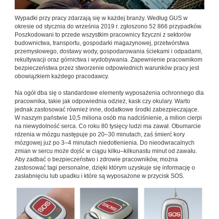
Wypadki przy pracy zdarzają się w każdej branży. Według GUS w
okresie od stycznia do września 2019 r. zgłoszono 52 866 przypadków.
Poszkodowani to przede wszystkim pracownicy fizyczni z sektorów
budownictwa, transportu, gospodarki magazynowej, przetwórstwa
przemysłowego, dostawy wody, gospodarowania ściekami i odpadami,
rekultywacji oraz górnictwa i wydobywania. Zapewnienie pracownikom
bezpieczeństwa przez stworzenie odpowiednich warunków pracy jest
obowiązkiem każdego pracodawcy.
Na ogół dba się o standardowe elementy wyposażenia ochronnego dla
pracownika, takie jak odpowiednia odzież, kask czy okulary. Warto
jednak zastosować również inne, dodatkowe środki zabezpieczające.
W naszym państwie 10,5 miliona osób ma nadciśnienie, a milion cierpi
na niewydolność serca. Co roku 80 tysięcy ludzi ma zawał. Obumarcie
rdzenia w mózgu następuje po 20–30 minutach, zaś śmierć kory
mózgowej już po 3–4 minutach niedotlenienia. Do nieodwracalnych
zmian w sercu może dojść w ciągu kilku–kilkunastu minut od zawału.
Aby zadbać o bezpieczeństwo i zdrowie pracowników, można
zastosować tagi personalne, dzięki którym uzyskuje się informację o
zasłabnięciu lub upadku i które są wyposażone w przycisk SOS.