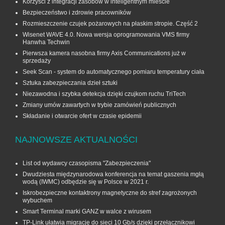
Korzyści z integracji zasobów w inteligentnym mieście
Bezpieczeństwo i zdrowie pracowników
Rozmieszczenie czujek pożarowych na płaskim stropie. Część 2
Wisenet WAVE 4.0. Nowa wersja oprogramowania VMS firmy
Hanwha Techwin
Pierwsza kamera nasobna firmy Axis Communications już w
sprzedaży
Seek Scan - system do automatycznego pomiaru temperatury ciała
Sztuka zabezpieczania dzieł sztuki
Niezawodna i szybka detekcja dzięki czujkom ruchu TriTech
Zmiany umów zawartych w trybie zamówień publicznych
Składanie i otwarcie ofert w czasie epidemii
NAJNOWSZE AKTUALNOŚCI
List od wydawcy czasopisma "Zabezpieczenia"
Dwudziesta międzynarodowa konferencja na temat gaszenia mgłą
wodą (IWMC) odbędzie się w Polsce w 2021 r.
Iskrobezpieczne kontaktrony magnetyczne do stref zagrożonych
wybuchem
Smart Terminal marki GANZ w walce z wirusem
TP-Link ułatwia migrację do sieci 10 Gb/s dzięki przełącznikowi