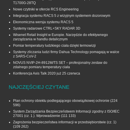
T1700G‑28TQ
Nowe czytniki w ofercie RCS Engineering
Integracja systemu RACS 5 z wizyjnym systemem dozorowym
Ekonomiczna wersja systemu RACS 5
Systemy radarowe CTRL+SKY RADAR 3D
Wisenet Retail Insight w Europie. Narzędzie do efektywnego
zarządzania w handlu detalicznym
Pomiar temperatury ludzkiego ciała dzięki termowizji
Systemy zliczania ludzi firmy Dahua Technology pomagają w walce
z SARS-CoV-2
NOVUS NVIP-2H-8912M/TS SET – profesjonalny zestaw do
zdalnego pomiaru temperatury ciała
Konferencja Axis Talk 2020 już 25 czerwca
NAJCZĘŚCIEJ CZYTANE
Plan ochrony obiektu podlegającego obowiązkowej ochronie
(224
596)
System Zarządzania Bezpieczeństwem Informacji zgodny z ISO/IEC
27001 (cz. 1.). Wprowadzenie
(111 133)
Zagrożenia bezpieczeństwa informacji w przedsiębiorstwie (cz. 1)
(109 262)