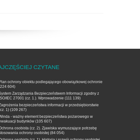
AJCZĘŚCIEJ CZYTANE
Plan ochrony obiektu podlegającego obowiązkowej ochronie
(224 604)
System Zarządzania Bezpieczeństwem Informacji zgodny z
ISO/IEC 27001 (cz. 1.). Wprowadzenie
(111 139)
Zagrożenia bezpieczeństwa informacji w przedsiębiorstwie
(cz. 1)
(109 267)
Winda - ważny element bezpieczeństwa pożarowego w
ewakuacji budynków
(105 607)
Ochrona osobista (cz. 2). Zjawiska wymuszające potrzebę
stosowania ochrony osobistej
(84 054)
Ochrona osobista (cz. 1). Historia i rozwój ochrony osobistej