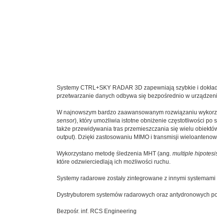
Systemy CTRL+SKY RADAR 3D zapewniają szybkie i dokładne 
przetwarzanie danych odbywa się bezpośrednio w urządzeni
W najnowszym bardzo zaawansowanym rozwiązaniu wykorzys
sensor
), który umożliwia istotne obniżenie częstotliwości p
także przewidywania tras przemieszczania się wielu obiektó
output). Dzięki zastosowaniu MIMO i transmisji wieloantenowe
Wykorzystano metodę śledzenia MHT (ang.
multiple hipotesi
które odzwierciedlają ich możliwości ruchu.
Systemy radarowe zostały zintegrowane z innymi systemami 
Dystrybutorem systemów radarowych oraz antydronowych pols
Bezpośr. inf. RCS Engineering