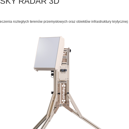
L+SKY RADAR 3D
eczenia rozległych terenów przemysłowych oraz obiektów infrastruktury krytyczne