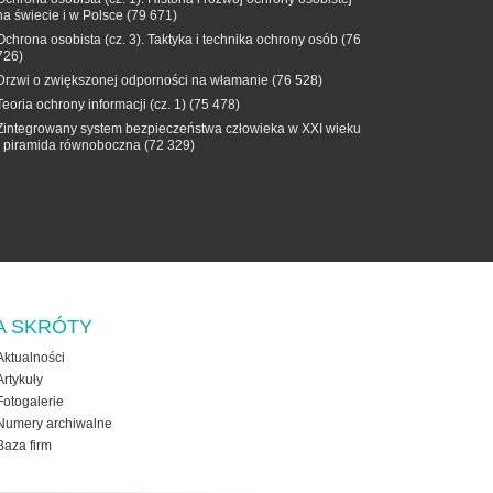
na świecie i w Polsce
(79 671)
Ochrona osobista (cz. 3). Taktyka i technika ochrony osób
(76
726)
Drzwi o zwiększonej odporności na włamanie
(76 528)
Teoria ochrony informacji (cz. 1)
(75 478)
Zintegrowany system bezpieczeństwa człowieka w XXI wieku
- piramida równoboczna
(72 329)
A SKRÓTY
Aktualności
Artykuły
Fotogalerie
Numery archiwalne
Baza firm