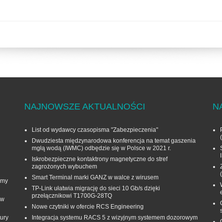
NAJNOWSZE AKTUALNOŚCI
N
List od wydawcy czasopisma "Zabezpieczenia"
Dwudziesta międzynarodowa konferencja na temat gaszenia
mgłą wodą (IWMC) odbędzie się w Polsce w 2021 r.
Iskrobezpieczne kontaktrony magnetyczne do stref
zagrożonych wybuchem
Smart Terminal marki GANZ w walce z wirusem
rmy
TP-Link ułatwia migrację do sieci 10 Gb/s dzięki
przełącznikowi T1700G‑28TQ
 w
Nowe czytniki w ofercie RCS Engineering
ury
Integracja systemu RACS 5 z wizyjnym systemem dozorowym