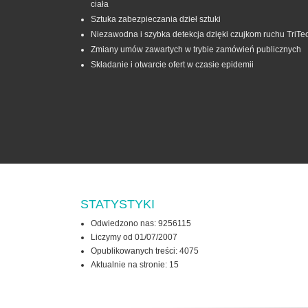
ciała
Sztuka zabezpieczania dzieł sztuki
Niezawodna i szybka detekcja dzięki czujkom ruchu TriTe
Zmiany umów zawartych w trybie zamówień publicznych
Składanie i otwarcie ofert w czasie epidemii
STATYSTYKI
Odwiedzono nas: 9256115
Liczymy od 01/07/2007
Opublikowanych treści: 4075
Aktualnie na stronie:
15