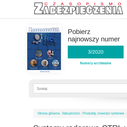
Przejdź
do
Pobierz
treści
najnowszy numer
3/2020
Numery archiwalne
Formularz
wyszukiwania
Szukaj
Strona główna
/
Aktualności
/
Produkty, nowości rynkowe
/
Jesteś
tutaj