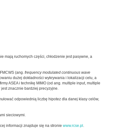
e mają ruchomych części, chłodzenie jest pasywne, a
pu FMCWS (ang.
frequency modulated continuous wave
owaniu dużej dokładności wykrywania i lokalizacji celu, a
my ASEA i technikę MIMO (od ang. multiple input, multiple
 jest znacznie bardziej precyzyjne.
ułować odpowiednią liczbę hipotez dla danej klasy celów,
ami sieciowymi.
j informacji znajduje się na stronie
www.rcse.pl
.