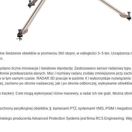
śledzenie obiektów w promieniu 360 stopni, w odległości 3–5 km. Urządzenia ni
u.
tano liczne innowacje i światowe standardy. Zastosowano sensor radarowy ty
o stronie przetwarzania danych. Moc i rozmiary radaru zostały zmniejszone przy zach
w w tym samym czasie. RADAR 3D pracuje w paśmie X i wykorzystuje rozwiązania fir
j, zarówno po stronie nadawczej, jak i po stronie odbiorczej, wykrywanie obiektów
s tracker
). Cele mogą wykonywać różne manewry, a radar ich nie gubi. Można sform
ochrony peryferyjnej obiektów, tj. kamerami PTZ, systemami VMS, PSIM i megafon
kiego producenta Advanced Protection Systems jest firma RCS Engineering. Więce