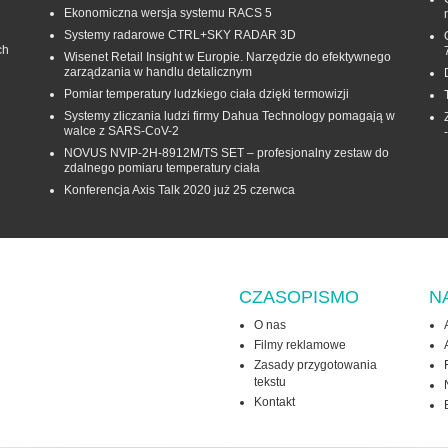
Ekonomiczna wersja systemu RACS 5
Systemy radarowe CTRL+SKY RADAR 3D
ch
Wisenet Retail Insight w Europie. Narzędzie do efektywnego
zarządzania w handlu detalicznym
Pomiar temperatury ludzkiego ciała dzięki termowizji
Systemy zliczania ludzi firmy Dahua Technology pomagają w
walce z SARS-CoV-2
NOVUS NVIP-2H-8912M/TS SET – profesjonalny zestaw do
zdalnego pomiaru temperatury ciała
Konferencja Axis Talk 2020 już 25 czerwca
CZASOPISMO
N
O nas
Filmy reklamowe
Zasady przygotowania
tekstu
Kontakt