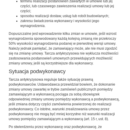
terminu realizacji postanowień zawartych w umowie lub jej
części, lub czasowego zawieszenia realizacji umowy lub jej
części;
sposobu realizacji dostaw, usług lub robót budowlanych;
zakresu świadczenia wykonawcy i wysokości jego
wynagrodzenia.
Dopuszczalne jest wprowadzenie kilku zmian w umowie, jeśli wzrost
wynagrodzenia spowodowany każdą kolejną zmianą nie przekroczy
50% wysokości wynagrodzenia podanej w pierwotnej wersji umowy.
Należy jednak pamiętać, że zamawiający może, ale nie musi zgodzić
się na zmianę umowy. Tarcza antykryzysowa nie wyklucza możliwości
zastosowania postanowień umownych przewidujących możliwość
zmiany umowy, jeśli są korzystniejsze dla wykonawcy.
Sytuacja podwykonawcy
Tarcza antykryzysowa reguluje także sytuację prawną
podwykonawców. Ustawodawca przewidział bowiem, że dokonanie
zmiany umowy zawartej w trybie zamówień publicznych pomiędzy
zamawiającym a wykonawcą pociąga za sobą obowiązek
odpowiedniej zmiany umowy pomiędzy wykonawcą a podwykonawcą,
jeśli zmiana dotyczy części zamówienia powierzonej do realizacji
podwykonawcy. Co istotne, warunki zrealizowania umowy przez
podwykonawcę nie mogą być mniej korzystne niż warunki realizacji
umowy pomiędzy zamawiającym a wykonawcą (art. 15 r, ust. 8).
Po stwierdzeniu przez wykonawcę oraz podwykonawcę, że