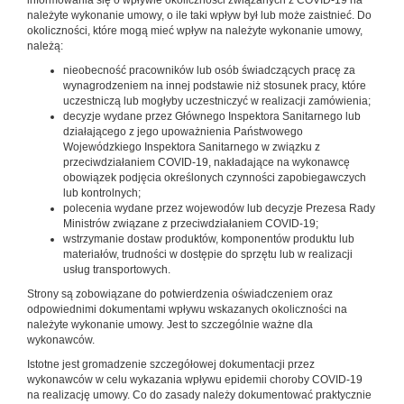
należyte wykonanie umowy, o ile taki wpływ był lub może zaistnieć. Do
okoliczności, które mogą mieć wpływ na należyte wykonanie umowy,
należą:
nieobecność pracowników lub osób świadczących pracę za
wynagrodzeniem na innej podstawie niż stosunek pracy, które
uczestniczą lub mogłyby uczestniczyć w realizacji zamówienia;
decyzje wydane przez Głównego Inspektora Sanitarnego lub
działającego z jego upoważnienia Państwowego
Wojewódzkiego Inspektora Sanitarnego w związku z
przeciwdziałaniem COVID-19, nakładające na wykonawcę
obowiązek podjęcia określonych czynności zapobiegawczych
lub kontrolnych;
polecenia wydane przez wojewodów lub decyzje Prezesa Rady
Ministrów związane z przeciwdziałaniem COVID-19;
wstrzymanie dostaw produktów, komponentów produktu lub
materiałów, trudności w dostępie do sprzętu lub w realizacji
usług transportowych.
Strony są zobowiązane do potwierdzenia oświadczeniem oraz
odpowiednimi dokumentami wpływu wskazanych okoliczności na
należyte wykonanie umowy. Jest to szczególnie ważne dla
wykonawców.
Istotne jest gromadzenie szczegółowej dokumentacji przez
wykonawców w celu wykazania wpływu epidemii choroby COVID-19
na realizację umowy. Co do zasady należy dokumentować praktycznie