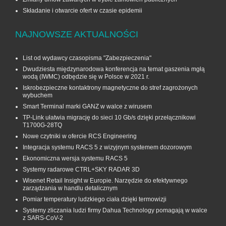
Składanie i otwarcie ofert w czasie epidemii
NAJNOWSZE AKTUALNOŚCI
List od wydawcy czasopisma "Zabezpieczenia"
Dwudziesta międzynarodowa konferencja na temat gaszenia mgłą
wodą (IWMC) odbędzie się w Polsce w 2021 r.
Iskrobezpieczne kontaktrony magnetyczne do stref zagrożonych
wybuchem
Smart Terminal marki GANZ w walce z wirusem
TP-Link ułatwia migrację do sieci 10 Gb/s dzięki przełącznikowi
T1700G‑28TQ
Nowe czytniki w ofercie RCS Engineering
Integracja systemu RACS 5 z wizyjnym systemem dozorowym
Ekonomiczna wersja systemu RACS 5
Systemy radarowe CTRL+SKY RADAR 3D
Wisenet Retail Insight w Europie. Narzędzie do efektywnego
zarządzania w handlu detalicznym
Pomiar temperatury ludzkiego ciała dzięki termowizji
Systemy zliczania ludzi firmy Dahua Technology pomagają w walce
z SARS-CoV-2