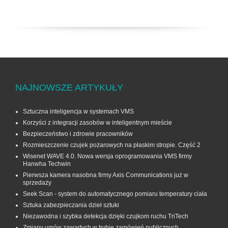
NAJNOWSZE ARTYKUŁY
Sztuczna inteligencja w systemach VMS
Korzyści z integracji zasobów w inteligentnym mieście
Bezpieczeństwo i zdrowie pracowników
Rozmieszczenie czujek pożarowych na płaskim stropie. Część 2
Wisenet WAVE 4.0. Nowa wersja oprogramowania VMS firmy
Hanwha Techwin
Pierwsza kamera nasobna firmy Axis Communications już w
sprzedaży
Seek Scan - system do automatycznego pomiaru temperatury ciała
Sztuka zabezpieczania dzieł sztuki
Niezawodna i szybka detekcja dzięki czujkom ruchu TriTech
Zmiany umów zawartych w trybie zamówień publicznych