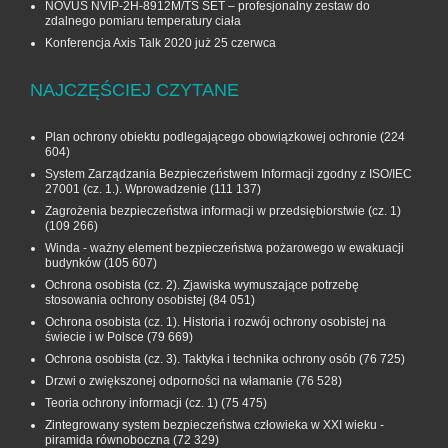
NOVUS NVIP-2H-8912M/TS SET – profesjonalny zestaw do
zdalnego pomiaru temperatury ciała
Konferencja Axis Talk 2020 już 25 czerwca
NAJCZĘŚCIEJ CZYTANE
Plan ochrony obiektu podlegającego obowiązkowej ochronie
(224
604)
System Zarządzania Bezpieczeństwem Informacji zgodny z ISO/IEC
27001 (cz. 1.). Wprowadzenie
(111 137)
Zagrożenia bezpieczeństwa informacji w przedsiębiorstwie (cz. 1)
(109 266)
Winda - ważny element bezpieczeństwa pożarowego w ewakuacji
budynków
(105 607)
Ochrona osobista (cz. 2). Zjawiska wymuszające potrzebę
stosowania ochrony osobistej
(84 051)
Ochrona osobista (cz. 1). Historia i rozwój ochrony osobistej na
świecie i w Polsce
(79 669)
Ochrona osobista (cz. 3). Taktyka i technika ochrony osób
(76 725)
Drzwi o zwiększonej odporności na włamanie
(76 528)
Teoria ochrony informacji (cz. 1)
(75 475)
Zintegrowany system bezpieczeństwa człowieka w XXI wieku -
piramida równoboczna
(72 329)