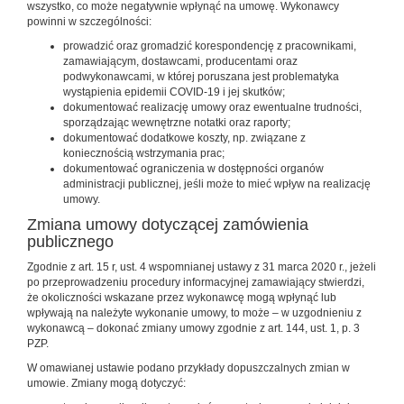
wszystko, co może negatywnie wpłynąć na umowę. Wykonawcy
powinni w szczególności:
prowadzić oraz gromadzić korespondencję z pracownikami,
zamawiającym, dostawcami, producentami oraz
podwykonawcami, w której poruszana jest problematyka
wystąpienia epidemii COVID-19 i jej skutków;
dokumentować realizację umowy oraz ewentualne trudności,
sporządzając wewnętrzne notatki oraz raporty;
dokumentować dodatkowe koszty, np. związane z
koniecznością wstrzymania prac;
dokumentować ograniczenia w dostępności organów
administracji publicznej, jeśli może to mieć wpływ na realizację
umowy.
Zmiana umowy dotyczącej zamówienia
publicznego
Zgodnie z art. 15 r, ust. 4 wspomnianej ustawy z 31 marca 2020 r., jeżeli
po przeprowadzeniu procedury informacyjnej zamawiający stwierdzi,
że okoliczności wskazane przez wykonawcę mogą wpłynąć lub
wpływają na należyte wykonanie umowy, to może – w uzgodnieniu z
wykonawcą – dokonać zmiany umowy zgodnie z art. 144, ust. 1, p. 3
PZP.
W omawianej ustawie podano przykłady dopuszczalnych zmian w
umowie. Zmiany mogą dotyczyć: