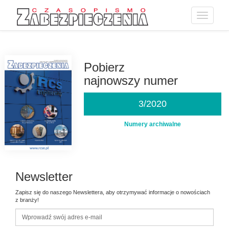
Toggle
navigatio
Przejdź
do
treści
Pobierz
najnowszy numer
3/2020
Numery archiwalne
Newsletter
Zapisz się do naszego Newslettera, aby otrzymywać informacje o nowościach
z branży!