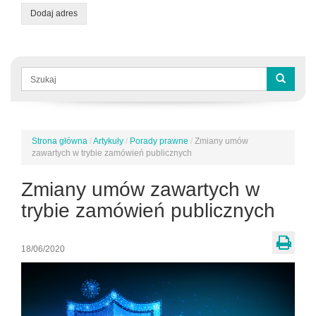
Dodaj adres
Formularz
wyszukiwania
Szukaj
Strona główna
/
Artykuły
/
Porady prawne
/
Zmiany umów
Jesteś
zawartych w trybie zamówień publicznych
tutaj
Zmiany umów zawartych w
trybie zamówień publicznych
18/06/2020