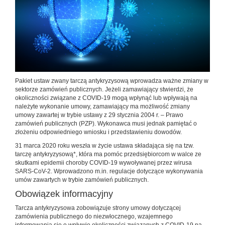
Pakiet ustaw zwany tarczą antykryzysową wprowadza ważne zmiany w
sektorze zamówień publicznych. Jeżeli zamawiający stwierdzi, że
okoliczności związane z COVID-19 mogą wpłynąć lub wpływają na
należyte wykonanie umowy, zamawiający ma możliwość zmiany
umowy zawartej w trybie ustawy z 29 stycznia 2004 r. – Prawo
zamówień publicznych (PZP). Wykonawca musi jednak pamiętać o
złożeniu odpowiedniego wniosku i przedstawieniu dowodów.
31 marca 2020 roku weszła w życie ustawa składająca się na tzw.
tarczę antykryzysową*, która ma pomóc przedsiębiorcom w walce ze
skutkami epidemii choroby COVID-19 wywoływanej przez wirusa
SARS-CoV-2. Wprowadzono m.in. regulacje dotyczące wykonywania
umów zawartych w trybie zamówień publicznych.
Obowiązek informacyjny
Tarcza antykryzysowa zobowiązuje strony umowy dotyczącej
zamówienia publicznego do niezwłocznego, wzajemnego
informowania się o wpływie okoliczności związanych z COVID-19 na