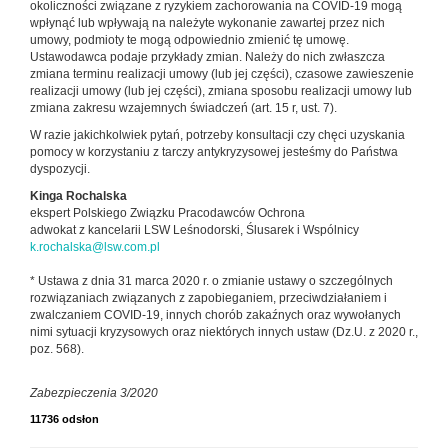
okoliczności związane z ryzykiem zachorowania na COVID-19 mogą
wpłynąć lub wpływają na należyte wykonanie zawartej przez nich
umowy, podmioty te mogą odpowiednio zmienić tę umowę.
Ustawodawca podaje przykłady zmian. Należy do nich zwłaszcza
zmiana terminu realizacji umowy (lub jej części), czasowe zawieszenie
realizacji umowy (lub jej części), zmiana sposobu realizacji umowy lub
zmiana zakresu wzajemnych świadczeń (art. 15 r, ust. 7).
W razie jakichkolwiek pytań, potrzeby konsultacji czy chęci uzyskania
pomocy w korzystaniu z tarczy antykryzysowej jesteśmy do Państwa
dyspozycji.
Kinga Rochalska
ekspert Polskiego Związku Pracodawców Ochrona
adwokat z kancelarii LSW Leśnodorski, Ślusarek i Wspólnicy
k.rochalska@lsw.com.pl
* Ustawa z dnia 31 marca 2020 r. o zmianie ustawy o szczególnych
rozwiązaniach związanych z zapobieganiem, przeciwdziałaniem i
zwalczaniem COVID-19, innych chorób zakaźnych oraz wywołanych
nimi sytuacji kryzysowych oraz niektórych innych ustaw (Dz.U. z 2020 r.,
poz. 568).
Zabezpieczenia 3/2020
11736 odsłon