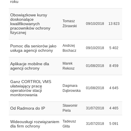
roku
Obowiązkowe kursy
doskonalące
Tomasz
kwalifikowanych
09/10/2018
13 823
Żórawski
pracowników ochrony
fizycznej
Pomoc dla seniorów jako
Andrzej
09/10/2018
5 402
usługa agencji ochrony
Bochacz
Aplikacje mobilne dla
Marek
01/08/2018
8 459
agencji ochrony
Rekosz
Ganz CORTROL VMS
ułatwiający pracę
Dagmara
01/08/2018
4 645
operatorów stacji
Dąbrowska
monitorowania
Sławomir
Od Radmora do IP
31/07/2018
4 465
Piela
Wideousługi rozwiązaniem
Tadeusz
31/07/2018
5 091
dla firm ochrony
Glita