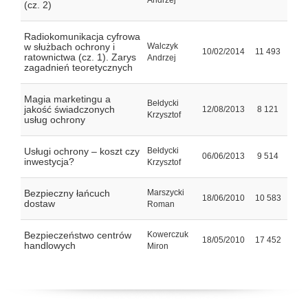
Andrzej
(cz. 2)
Radiokomunikacja cyfrowa
w służbach ochrony i
Walczyk
10/02/2014
11 493
ratownictwa (cz. 1). Zarys
Andrzej
zagadnień teoretycznych
Magia marketingu a
Bełdycki
jakość świadczonych
12/08/2013
8 121
Krzysztof
usług ochrony
Usługi ochrony – koszt czy
Bełdycki
06/06/2013
9 514
inwestycja?
Krzysztof
Bezpieczny łańcuch
Marszycki
18/06/2010
10 583
dostaw
Roman
Bezpieczeństwo centrów
Kowerczuk
18/05/2010
17 452
handlowych
Miron