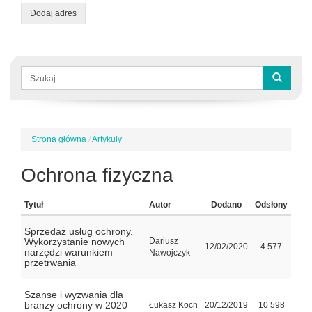
Dodaj adres
Formularz
wyszukiwania
Szukaj
Strona główna
/
Artykuły
Jesteś
tutaj
Ochrona fizyczna
Tytuł
Autor
Dodano
Odsłony
Sprzedaż usług ochrony.
Wykorzystanie nowych
Dariusz
12/02/2020
4 577
narzędzi warunkiem
Nawojczyk
przetrwania
Szanse i wyzwania dla
branży ochrony w 2020
Łukasz Koch
20/12/2019
10 598