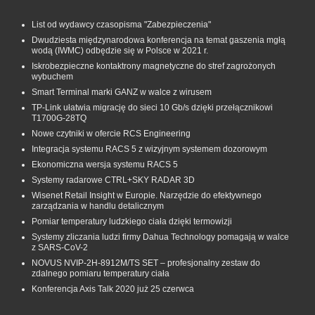
List od wydawcy czasopisma "Zabezpieczenia"
Dwudziesta międzynarodowa konferencja na temat gaszenia mgłą
wodą (IWMC) odbędzie się w Polsce w 2021 r.
Iskrobezpieczne kontaktrony magnetyczne do stref zagrożonych
wybuchem
Smart Terminal marki GANZ w walce z wirusem
TP-Link ułatwia migrację do sieci 10 Gb/s dzięki przełącznikowi
T1700G‑28TQ
Nowe czytniki w ofercie RCS Engineering
Integracja systemu RACS 5 z wizyjnym systemem dozorowym
Ekonomiczna wersja systemu RACS 5
Systemy radarowe CTRL+SKY RADAR 3D
Wisenet Retail Insight w Europie. Narzędzie do efektywnego
zarządzania w handlu detalicznym
Pomiar temperatury ludzkiego ciała dzięki termowizji
Systemy zliczania ludzi firmy Dahua Technology pomagają w walce
z SARS-CoV-2
NOVUS NVIP-2H-8912M/TS SET – profesjonalny zestaw do
zdalnego pomiaru temperatury ciała
Konferencja Axis Talk 2020 już 25 czerwca