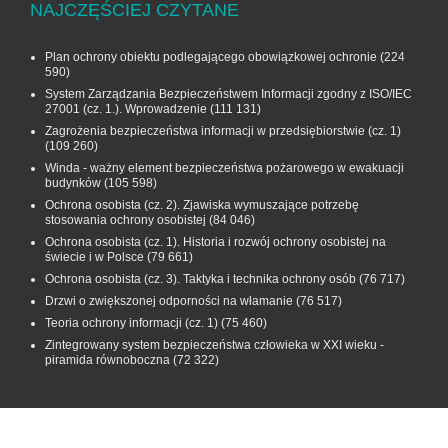
NAJCZĘŚCIEJ CZYTANE
Plan ochrony obiektu podlegającego obowiązkowej ochronie
(224
590)
System Zarządzania Bezpieczeństwem Informacji zgodny z ISO/IEC
27001 (cz. 1.). Wprowadzenie
(111 131)
Zagrożenia bezpieczeństwa informacji w przedsiębiorstwie (cz. 1)
(109 260)
Winda - ważny element bezpieczeństwa pożarowego w ewakuacji
budynków
(105 598)
Ochrona osobista (cz. 2). Zjawiska wymuszające potrzebę
stosowania ochrony osobistej
(84 046)
Ochrona osobista (cz. 1). Historia i rozwój ochrony osobistej na
świecie i w Polsce
(79 661)
Ochrona osobista (cz. 3). Taktyka i technika ochrony osób
(76 717)
Drzwi o zwiększonej odporności na włamanie
(76 517)
Teoria ochrony informacji (cz. 1)
(75 460)
Zintegrowany system bezpieczeństwa człowieka w XXI wieku -
piramida równoboczna
(72 322)