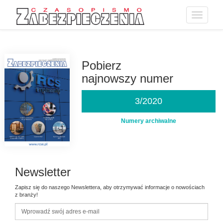
Toggle
navigatio
Przejdź
do
treści
Pobierz
najnowszy numer
3/2020
Numery archiwalne
Newsletter
Zapisz się do naszego Newslettera, aby otrzymywać informacje o nowościach
z branży!