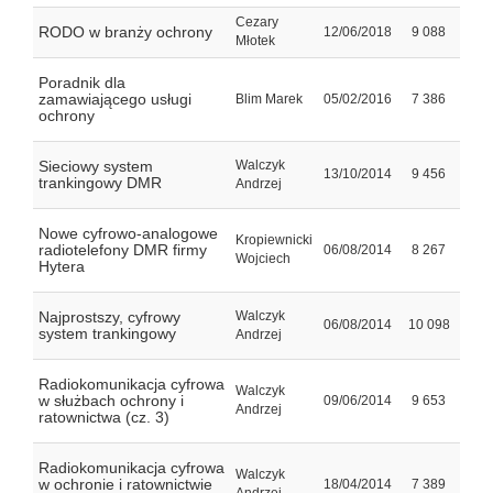
Cezary
RODO w branży ochrony
12/06/2018
9 088
Młotek
Poradnik dla
zamawiającego usługi
Blim Marek
05/02/2016
7 386
ochrony
Sieciowy system
Walczyk
13/10/2014
9 456
trankingowy DMR
Andrzej
Nowe cyfrowo-analogowe
Kropiewnicki
radiotelefony DMR firmy
06/08/2014
8 267
Wojciech
Hytera
Najprostszy, cyfrowy
Walczyk
06/08/2014
10 098
system trankingowy
Andrzej
Radiokomunikacja cyfrowa
Walczyk
w służbach ochrony i
09/06/2014
9 653
Andrzej
ratownictwa (cz. 3)
Radiokomunikacja cyfrowa
Walczyk
w ochronie i ratownictwie
18/04/2014
7 389