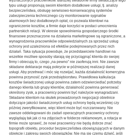
wyznaczonych pracowników. Bardziej świadome firmy świadczące tego
typu usługi proponują swoim klientom dodatkowe usługi, tj. analizy
bezpieczeństwa, obsługę serwisowo-konserwacyjną systemów
zabezpieczenia technicznego czy monitorowanie sygnałów
alarmowych bez dodatkowych opłat, co pozwala klientowi na
ograniczenie kosztów, a firmie daje korzyści w postaci umocnienia
partnerskich relacji. W okresie spowolnienia gospodarczego środki
finansowe przeznaczone na działania marketingowe są ograniczone, a
wynagrodzenia pracowników odpowiedzialnych za sprzedaż usług
ochrony jest uzależniona od efektów podejmowanych przez nich
działań. Taka sytuacja powoduje, że przedstawiciele handlowi na
wszelkie możliwe sposoby starają się przyciągnąć klienta do swojej
firmy i obiecują to, czego „na pewno” nie zaoferują inni. Nie zawsze
składane deklaracje mają pokrycie w późniejszej realizacji danej
usługi. Aby przetrwać i móc się rozwijać, każda działalność komercyjna
powinna przynosić zysk przedsiębiorstwu. Prawidłowa kalkulacja
kosztów świadczonej usługi powinna zatem odzwierciedlać potrzeby
danego klienta lub grupy klientów, działalność powinna generować
określony zysk, a pracownicy powinni być należycie wynagradzani.
Składane klientom na skutek prowadzonych negocjacji obietnice
dotyczące jakości świadczonych usług ochrony będą wcześniej czy
później zweryfikowane, więc klient może być rozczarowany. Nie
zawsze oddelegowani do zadań operacyjnych pracownicy ochrony
wyglądają tak jak ci na zdjęciach w folderze reklamowym, a rotacja w
firmie może sprawić, że nowi pracownicy nie będą dobrze znać
topografii obiektu, procedur bezpieczeństwa obowiązujących w danym
obiekcie i zakresu swoich obowiązków. Nie ma się czemu dziwić, jeśli