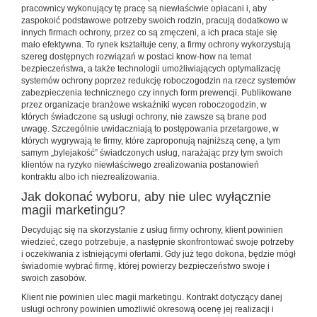
pracownicy wykonujący tę pracę są niewłaściwie opłacani i, aby
zaspokoić podstawowe potrzeby swoich rodzin, pracują dodatkowo w
innych firmach ochrony, przez co są zmęczeni, a ich praca staje się
mało efektywna. To rynek kształtuje ceny, a firmy ochrony wykorzystują
szereg dostępnych rozwiązań w postaci know-how na temat
bezpieczeństwa, a także technologii umożliwiających optymalizację
systemów ochrony poprzez redukcję roboczogodzin na rzecz systemów
zabezpieczenia technicznego czy innych form prewencji. Publikowane
przez organizacje branżowe wskaźniki wycen roboczogodzin, w
których świadczone są usługi ochrony, nie zawsze są brane pod
uwagę. Szczególnie uwidaczniają to postępowania przetargowe, w
których wygrywają te firmy, które zaproponują najniższą cenę, a tym
samym „bylejakość” świadczonych usług, narażając przy tym swoich
klientów na ryzyko niewłaściwego zrealizowania postanowień
kontraktu albo ich niezrealizowania.
Jak dokonać wyboru, aby nie ulec wyłącznie
magii marketingu?
Decydując się na skorzystanie z usług firmy ochrony, klient powinien
wiedzieć, czego potrzebuje, a następnie skonfrontować swoje potrzeby
i oczekiwania z istniejącymi ofertami. Gdy już tego dokona, będzie mógł
świadomie wybrać firmę, której powierzy bezpieczeństwo swoje i
swoich zasobów.
Klient nie powinien ulec magii marketingu. Kontrakt dotyczący danej
usługi ochrony powinien umożliwić okresową ocenę jej realizacji i