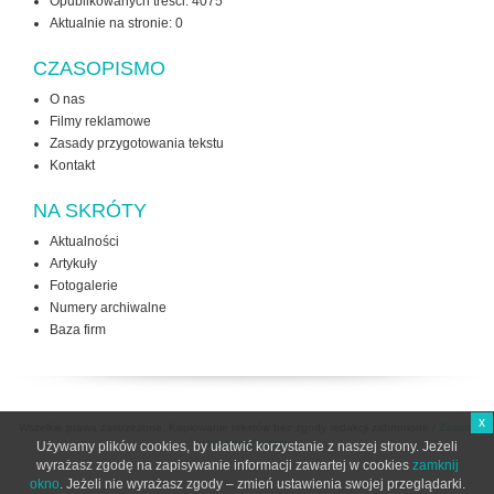
Opublikowanych treści: 4075
Aktualnie na stronie:
0
CZASOPISMO
O nas
Filmy reklamowe
Zasady przygotowania tekstu
Kontakt
NA SKRÓTY
Aktualności
Artykuły
Fotogalerie
Numery archiwalne
Baza firm
x
Wszelkie prawa zastrzeżone. Kopiowanie tekstów bez zgody redakcji zabronione /
Zasady
użytkowania strony
Używamy plików cookies, by ułatwić korzystanie z naszej strony. Jeżeli
wyrażasz zgodę na zapisywanie informacji zawartej w cookies
zamknij
okno
. Jeżeli nie wyrażasz zgody – zmień ustawienia swojej przeglądarki.