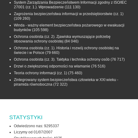
System Zarządzania Bezpieczeństwem Informacji zgodny z ISO/IEC
27001 (cz. 1.). Wprowadzenie
(111 130)
Zagrożenia bezpieczeństwa informacji w przedsiębiorstwie (cz. 1)
(109 260)
Winda - ważny element bezpieczeństwa pożarowego w ewakuacji
budynków
(105 598)
Ochrona osobista (cz. 2). Zjawiska wymuszające potrzebę
stosowania ochrony osobistej
(84 046)
Ochrona osobista (cz. 1). Historia i rozwój ochrony osobistej na
świecie i w Polsce
(79 660)
Ochrona osobista (cz. 3). Taktyka i technika ochrony osób
(76 717)
Drzwi o zwiększonej odporności na włamanie
(76 516)
Teoria ochrony informacji (cz. 1)
(75 460)
Zintegrowany system bezpieczeństwa człowieka w XXI wieku -
piramida równoboczna
(72 322)
STATYSTYKI
Odwiedzono nas: 9295337
Liczymy od 01/07/2007