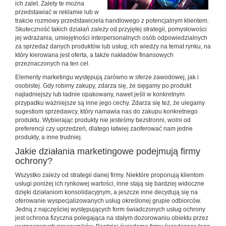
ich zalet. Zalety te można
przedstawiać w reklamie lub w
trakcie rozmowy przedstawiciela handlowego z potencjalnym klientem.
Skuteczność takich działań zależy od przyjętej strategii, pomysłowości
jej wdrażania, umiejętności interpersonalnych osób odpowiedzialnych
za sprzedaż danych produktów lub usług, ich wiedzy na temat rynku, na
który kierowana jest oferta, a także nakładów finansowych
przeznaczonych na ten cel.
Elementy marketingu występują zarówno w sferze zawodowej, jak i
osobistej. Gdy robimy zakupy, zdarza się, że sięgamy po produkt
najładniejszy lub ładnie opakowany, nawet jeśli w konkretnym
przypadku ważniejsze są inne jego cechy. Zdarza się też, że ulegamy
sugestiom sprzedawcy, który namawia nas do zakupu konkretnego
produktu. Wybierając produkty nie jesteśmy bezstronni, wolni od
preferencji czy uprzedzeń, dlatego łatwiej zaoferować nam jedne
produkty, a inne trudniej.
Jakie działania marketingowe podejmują firmy
ochrony?
Wszystko zależy od strategii danej firmy. Niektóre proponują klientom
usługi poniżej ich rynkowej wartości, inne stają się bardziej widoczne
dzięki działaniom konsolidacyjnym, a jeszcze inne decydują się na
oferowanie wyspecjalizowanych usług określonej grupie odbiorców.
Jedną z najczęściej występujących form świadczonych usług ochrony
jest ochrona fizyczna polegająca na stałym dozorowaniu obiektu przez