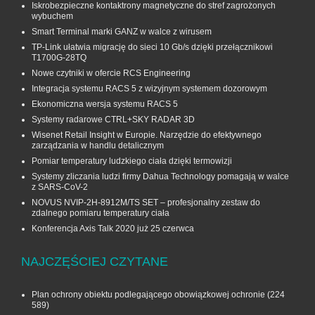
Iskrobezpieczne kontaktrony magnetyczne do stref zagrożonych
wybuchem
Smart Terminal marki GANZ w walce z wirusem
TP-Link ułatwia migrację do sieci 10 Gb/s dzięki przełącznikowi
T1700G‑28TQ
Nowe czytniki w ofercie RCS Engineering
Integracja systemu RACS 5 z wizyjnym systemem dozorowym
Ekonomiczna wersja systemu RACS 5
Systemy radarowe CTRL+SKY RADAR 3D
Wisenet Retail Insight w Europie. Narzędzie do efektywnego
zarządzania w handlu detalicznym
Pomiar temperatury ludzkiego ciała dzięki termowizji
Systemy zliczania ludzi firmy Dahua Technology pomagają w walce
z SARS-CoV-2
NOVUS NVIP-2H-8912M/TS SET – profesjonalny zestaw do
zdalnego pomiaru temperatury ciała
Konferencja Axis Talk 2020 już 25 czerwca
NAJCZĘŚCIEJ CZYTANE
Plan ochrony obiektu podlegającego obowiązkowej ochronie
(224
589)