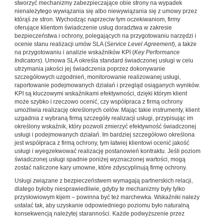
stworzyć mechanizmy zabezpieczające obie strony na wypadek
nienależytego wywiązania się albo niewywiązania się z umowy przez
którąś ze stron. Wychodząc naprzeciw tym oczekiwaniom, firmy
oferujące klientom świadczenie usług doradztwa w zakresie
bezpieczeństwa i ochrony, polegających na przygotowaniu narzędzi i
ocenie stanu realizacji umów SLA (
Service Level Agreement
), a także
na przygotowaniu i analizie wskaźników KPI (
Key Performance
Indicators
). Umowa SLA określa standard świadczonej usługi w celu
utrzymania jakości jej świadczenia poprzez dokonywanie
szczegółowych uzgodnień, monitorowanie realizowanej usługi,
raportowanie podejmowanych działań i przegląd osiąganych wyników.
KPI są kluczowymi wskaźnikami efektywności, dzięki którym klient
może szybko i rzeczowo ocenić, czy współpraca z firmą ochrony
umożliwia realizację określonych celów. Mając takie instrumenty, klient
uzgadnia z wybraną firmą szczegóły realizacji usługi, przypisując im
określony wskaźnik, który pozwoli zmierzyć efektywność świadczonej
usługi i podejmowanych działań. Im bardziej szczegółowo określona
jest współpraca z firmą ochrony, tym łatwiej klientowi ocenić jakość
usługi i wyegzekwować realizację postanowień kontraktu. Jeśli poziom
świadczonej usługi spadnie poniżej wyznaczonej wartości, mogą
zostać naliczone kary umowne, które zdyscyplinują firmę ochrony.
Usługi związane z bezpieczeństwem wymagają partnerskich relacji,
dlatego byłoby niesprawiedliwie, gdyby te mechanizmy były tylko
przysłowiowym kijem – powinna być też marchewka. Wskaźniki należy
ustalać tak, aby uzyskanie odpowiedniego poziomu było naturalną
konsekwencją należytej staranności. Każde podwyższenie przez