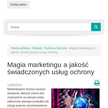
Dodaj adres
Formularz
wyszukiwania
Szukaj
Strona główna
/
Artykuły
/
Ochrona fizyczna
/
Magia marketingu a
Jesteś
jakość świadczonych usług ochrony
tutaj
Magia marketingu a jakość
świadczonych usług ochrony
12/08/2013
Marketingiem można nazwać
działania, których celem jest
znalezienie na danym rynku
odbiorców danego produktu lub
usługi poprzez przedstawienie