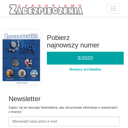
Toggle
navigatio
Przejdź
do
treści
Pobierz
najnowszy numer
3/2020
Numery archiwalne
Newsletter
Zapisz się do naszego Newslettera, aby otrzymywać informacje o nowościach
z branży!