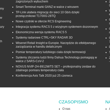
zagrożonych wybuchem
Smart Terminal marki GANZ w walce z wirusem
rmy
TP-Link ułatwia migrację do sieci 10 Gb/s dzięki
przełącznikowi T1700G‑28TQ
 w
Nowe czytniki w ofercie RCS Engineering
ury
Integracja systemu RACS 5 z wizyjnym systemem dozorowym
Ekonomiczna wersja systemu RACS 5
Systemy radarowe CTRL+SKY RADAR 3D
ch
Wisenet Retail Insight w Europie. Narzędzie do efektywnego
zarządzania w handlu detalicznym
Pomiar temperatury ludzkiego ciała dzięki termowizji
Systemy zliczania ludzi firmy Dahua Technology pomagają w
walce z SARS-CoV-2
NOVUS NVIP-2H-8912M/TS SET – profesjonalny zestaw do
zdalnego pomiaru temperatury ciała
Konferencja Axis Talk 2020 już 25 czerwca
CZASOPISMO
N
O nas