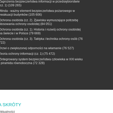
Zagrożenia bezpieczeństwa informacji w przedsiębiorstwie
(cz. 1)
(109 265)
Winda - ważny element bezpieczeństwa pożarowego w
ewakuacji budynków
(105 606)
Ochrona osobista (cz. 2). Zjawiska wymuszające potrzebę
stosowania ochrony osobistej
(84 051)
Ochrona osobista (cz. 1). Historia i rozwój ochrony osobistej
na świecie i w Polsce
(79 669)
Ochrona osobista (cz. 3). Taktyka i technika ochrony osób
(76
722)
Drzwi o zwiększonej odporności na włamanie
(76 527)
Teoria ochrony informacji (cz. 1)
(75 472)
Zintegrowany system bezpieczeństwa człowieka w XXI wieku
- piramida równoboczna
(72 328)
A SKRÓTY
Aktualności