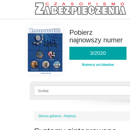
Przejdź
do
Pobierz
treści
najnowszy numer
3/2020
Numery archiwalne
Formularz
wyszukiwania
Szukaj
Strona główna
/
Artykuły
Jesteś
tutaj