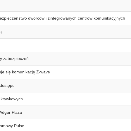
zpieczeństwo dworców i zintegrowanych centrów komunikacyjnych
ą
my zabezpieczeń
uje się komunikację Z-wave
 dostępu
odkrywkowych
 Adgar Plaza
komowy Pulse