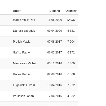
Autor
Dodano
Odsłony
Marek Majchrzak
18/06/2020
12 937
Dariusz Łabędzki
09/04/2020
5 521
Prelich Maciej
07/08/2017
7 204
Gańko Patryk
06/02/2017
6 372
Mielczarek Michał
05/12/2016
5 869
Roček Radim
02/08/2016
6 088
Ługowski Łukasz
13/04/2016
7 922
Paulsson Johan
12/04/2016
4 832