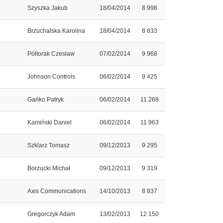
Szyszka Jakub
18/04/2014
8 998
Brzuchalska Karolina
18/04/2014
8 833
Półtorak Czesław
07/02/2014
9 968
Johnson Controls
06/02/2014
9 425
Gańko Patryk
06/02/2014
11 268
Kamiński Daniel
06/02/2014
11 963
Szklarz Tomasz
09/12/2013
9 295
Borzucki Michał
09/12/2013
9 319
Axis Communications
14/10/2013
8 837
Gregorczyk Adam
13/02/2013
12 150