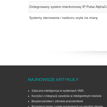
Zintegrowany system interkomowy IP Pulse Alpha
Systemy sterowania i nadzoru szyte na miarę
NAJNOWSZE ARTYKUŁY
Sztuczna inteligencja w systemach VMS
Korzyści z integracji zasobów w inteligentnym mieście
Bezpieczeństwo i zdrowie pracowników
Rozmieszczenie czujek pożarowych na płaskim stropie.