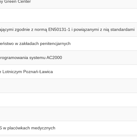
my Green Center
jącymi zgodnie z normą EN50131-1 i powiązanymi z nią standardami
ństwo w zakładach penitencjarnych
programowania systemu AC2000
 Lotniczym Poznań-Ławica
S w placówkach medycznych