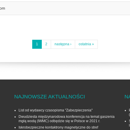
Com
1
2
następna ›
ostatnia »
NAJNOWSZE AKTUALNOŚCI
N
List od wydawcy czasopisma "Zabezpieczenia"
Dwudziesta międzynarodowa konferencja na temat gaszenia
mgłą wodą (IWMC) odbędzie się w Polsce w 2021 r.
Iskrobezpieczne kontaktrony magnetyczne do stref