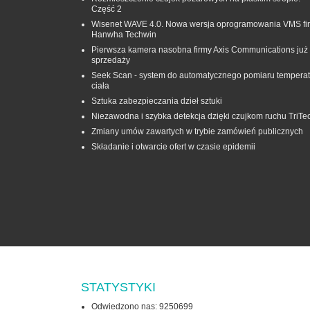
Część 2
Wisenet WAVE 4.0. Nowa wersja oprogramowania VMS fi
Hanwha Techwin
Pierwsza kamera nasobna firmy Axis Communications już
sprzedaży
Seek Scan - system do automatycznego pomiaru temperat
ciała
Sztuka zabezpieczania dzieł sztuki
Niezawodna i szybka detekcja dzięki czujkom ruchu TriTe
Zmiany umów zawartych w trybie zamówień publicznych
Składanie i otwarcie ofert w czasie epidemii
STATYSTYKI
Odwiedzono nas: 9250699