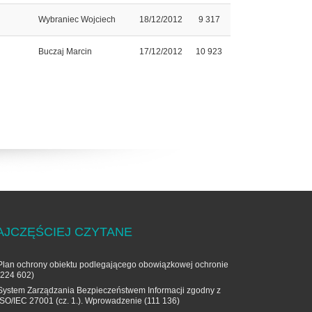
Wybraniec Wojciech
18/12/2012
9 317
Buczaj Marcin
17/12/2012
10 923
AJCZĘŚCIEJ CZYTANE
Plan ochrony obiektu podlegającego obowiązkowej ochronie
(224 602)
System Zarządzania Bezpieczeństwem Informacji zgodny z
ISO/IEC 27001 (cz. 1.). Wprowadzenie
(111 136)