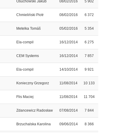
Osuchowski Jakub
08/02/2016
5 902
Chmieliński Piotr
08/02/2016
6 372
Metelka Tomáš
05/02/2016
5 354
Ela-compil
16/12/2014
6 275
CEM Systems
16/12/2014
7 857
Ela-compil
14/10/2014
9 921
Konieczny Grzegorz
11/08/2014
10 133
Flis Maciej
11/08/2014
11 704
Zdancewicz Radosław
07/08/2014
7 844
Brzuchalska Karolina
09/06/2014
8 366