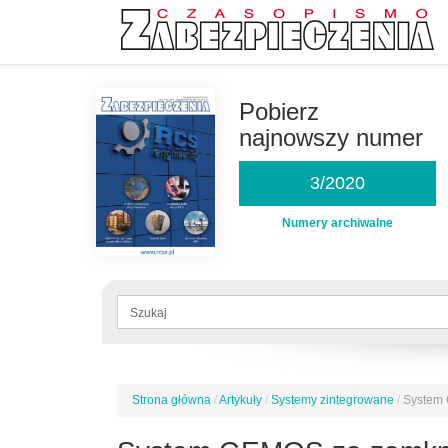
Przejdź
do
Pobierz
treści
najnowszy numer
3/2020
Numery archiwalne
Formularz
wyszukiwania
Szukaj
Strona główna
/
Artykuły
/
Systemy zintegrowane
/
System 
Jesteś
tutaj