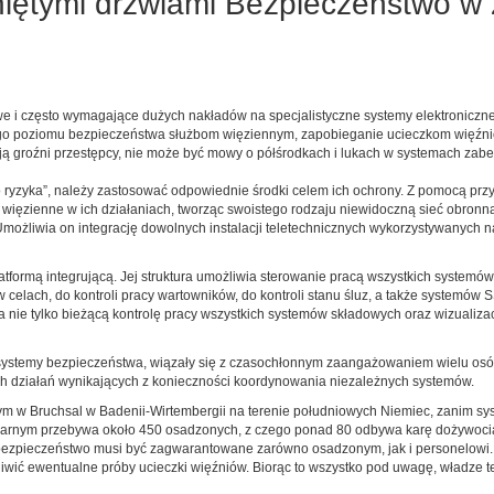
tymi drzwiami Bezpieczeństwo w 
e i często wymagające dużych nakładów na specjalistyczne systemy elektroniczne.
go poziomu bezpieczeństwa służbom więziennym, zapobieganie ucieczkom więźni
ają groźni przestępcy, nie może być mowy o półśrodkach i lukach w systemach zab
go ryzyka”, należy zastosować odpowiednie środki celem ich ochrony. Z pomocą pr
ięzienne w ich działaniach, tworząc swoistego rodzaju niewidoczną sieć obronną
Umożliwia on integrację dowolnych instalacji teletechnicznych wykorzystywanych 
ormą integrującą. Jej struktura umożliwia sterowanie pracą wszystkich systemów 
celach, do kontroli pracy wartowników, do kontroli stanu śluz, a także systemów
ie tylko bieżącą kontrolę pracy wszystkich systemów składowych oraz wizualizacj
e systemy bezpieczeństwa, wiązały się z czasochłonnym zaangażowaniem wielu os
h działań wynikających z konieczności koordynowania niezależnych systemów.
nym w Bruchsal w Badenii-Wirtembergii na terenie południowych Niemiec, zanim sy
e karnym przebywa około 450 osadzonych, z czego ponad 80 odbywa karę dożywocia
 bezpieczeństwo musi być zagwarantowane zarówno osadzonym, jak i personelowi.
żliwić ewentualne próby ucieczki więźniów. Biorąc to wszystko pod uwagę, władz