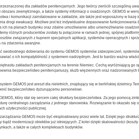
rzeznaczonej dla zakładów penitencjarnych. Jego twórcy zwrócili szczególną uwag
li obszaru zewnętrznego, a także systemy informacji o osadzonych. GEMOS w wersj
ństwa i komunikacji zainstalowane w zakładzie, ale także jest wyposażony w bazę 
ania drogi ewakuacji. Możliwe jest też indywidualne dopasowanie funkcjonowania 
ia ich na planach budynku oraz zdalne umożliwianie albo uniemożliwianie osadz
my różnych producentów zostały tu połączone w ramach jednej, spójnej platformy
sztów związanych z kupnem specjalnych aplikacji, systemów operacyjnych i spr
 na zdarzenia awaryjne.
wość swobodnego dobierania do systemu GEMOS systemów zabezpieczeń, systemów 
ię obawiać o ich kompatybilność z systemem nadrzędnym. Jest to bardzo ważna właśc
tnastu zakładach penitencjarnych na terenie Niemiec. Cechą wyróżniającą go spo
apewnia bezpieczeństwo penitencjariuszy, służb więziennych oraz nadzorowanych 
tem GEMOS jest areszt dla nieletnich, znajdujący się w berlińskiej dzielnicy Temp
wnić bezpieczeństwo dyżurującemu personelowi.
GEMOS, który stał się sercem całej struktury bezpieczeństwa. Za jego pomocą zin
turę centralnego zarządzania z jednego stanowiska. Rozwiązanie to okazało się o
ch użyteczności publicznej.
 zarządzania GEMOS może być eksploatowany przez wiele lat. Dzięki jego struktu
bądź modernizacji obiektów już istniejących. Z kolei dzięki skalowalności (koszt
ynkach, a także w całych kompleksach budynków.