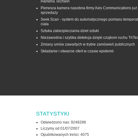
Hanwha Techwin
Pierwsza kamera nasobna firmy Axis Communications już
sprzedaży
Seek Scan - system do automatycznego pomiaru temperat
ciała
Sztuka zabezpieczania dzieł sztuki
Niezawodna i szybka detekcja dzięki czujkom ruchu TriTe
Zmiany umów zawartych w trybie zamówień publicznych
Składanie i otwarcie ofert w czasie epidemii
STATYSTYKI
Odwiedzono nas: 9248288
Liczymy od 01/07/2007
Opublikowanych treści: 4075