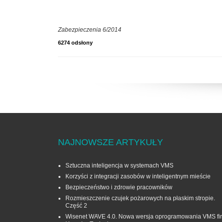
Zabezpieczenia 6/2014
6274 odsłony
NAJNOWSZE ARTYKUŁY
Sztuczna inteligencja w systemach VMS
Korzyści z integracji zasobów w inteligentnym mieście
Bezpieczeństwo i zdrowie pracowników
Rozmieszczenie czujek pożarowych na płaskim stropie.
Część 2
Wisenet WAVE 4.0. Nowa wersja oprogramowania VMS fi