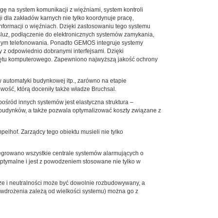
ę na system komunikacji z więźniami, system kontroli
i dla zakładów karnych nie tylko koordynuje pracę,
informacji o więźniach. Dzięki zastosowaniu tego systemu
śluz, podłączenie do elektronicznych systemów zamykania,
onym telefonowania. Ponadto GEMOS integruje systemy
 z odpowiednio dobranymi interfejsami. Dzięki
zętu komputerowego. Zapewniono najwyższą jakość ochrony
automatyki budynkowej itp., zarówno na etapie
iwość, którą doceniły także władze Bruchsal.
śród innych systemów jest elastyczna struktura –
budynków, a także pozwala optymalizować koszty związane z
elhof. Zarządcy tego obiektu musieli nie tylko
tegrowano wszystkie centrale systemów alarmujących o
ptymalne i jest z powodzeniem stosowane nie tylko w
rze i neutralności może być dowolnie rozbudowywany, a
y wdrożenia zależą od wielkości systemu) można go z