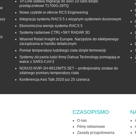
TP-Link ułatwia migrację do sieci 10 Gb/s dzięki
przełącznikowi T1700G‑28TQ
 w
Nowe czytniki w ofercie RCS Engineering
ury
Integracja systemu RACS 5 z wizyjnym systemem dozorowym
Ekonomiczna wersja systemu RACS 5
Systemy radarowe CTRL+SKY RADAR 3D
ch
Wisenet Retail Insight w Europie. Narzędzie do efektywnego
zarządzania w handlu detalicznym
Pomiar temperatury ludzkiego ciała dzięki termowizji
Systemy zliczania ludzi firmy Dahua Technology pomagają w
walce z SARS-CoV-2
NOVUS NVIP-2H-8912M/TS SET – profesjonalny zestaw do
zdalnego pomiaru temperatury ciała
Konferencja Axis Talk 2020 już 25 czerwca
CZASOPISMO
N
O nas
Filmy reklamowe
Zasady przygotowania