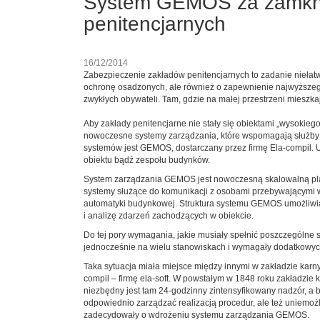
System GEMOS za zamknię
penitencjarnych
16/12/2014
Zabezpieczenie zakładów penitencjarnych to zadanie niełatw
ochronę osadzonych, ale również o zapewnienie najwyższe
zwykłych obywateli. Tam, gdzie na małej przestrzeni mieszk
Aby zakłady penitencjarne nie stały się obiektami „wysokie
nowoczesne systemy zarządzania, które wspomagają służby w
systemów jest GEMOS, dostarczany przez firmę Ela-compil. 
obiektu bądź zespołu budynków.
System zarządzania GEMOS jest nowoczesną skalowalną platf
systemy służące do komunikacji z osobami przebywającymi w 
automatyki budynkowej. Struktura systemu GEMOS umożliwia n
i analizę zdarzeń zachodzących w obiekcie.
Do tej pory wymagania, jakie musiały spełnić poszczególn
jednocześnie na wielu stanowiskach i wymagały dodatkowyc
Taka sytuacja miała miejsce między innymi w zakładzie kar
compil – firmę ela-soft. W powstałym w 1848 roku zakładzi
niezbędny jest tam 24-godzinny zintensyfikowany nadzór, a
odpowiednio zarządzać realizacją procedur, ale też uniemo
zadecydowały o wdrożeniu systemu zarządzania GEMOS.