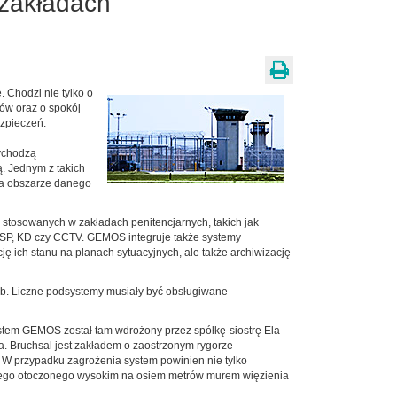
zakładach
 Chodzi nie tylko o
ów oraz o spokój
ezpieczeń.
zychodzą
. Jednym z takich
na obszarze danego
stosowanych w zakładach penitencjarnych, takich jak
 SSP, KD czy CCTV. GEMOS integruje także systemy
ę ich stanu na planach sytuacyjnych, ale także archiwizację
ób. Liczne podsystemy musiały być obsługiwane
stem GEMOS został tam wdrożony przez spółkę-siostrę Ela-
. Bruchsal jest zakładem o zaostrzonym rygorze –
 W przypadku zagrożenia system powinien nie tylko
e tego otoczonego wysokim na osiem metrów murem więzienia