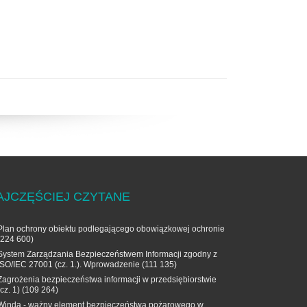
AJCZĘŚCIEJ CZYTANE
Plan ochrony obiektu podlegającego obowiązkowej ochronie
(224 600)
System Zarządzania Bezpieczeństwem Informacji zgodny z
ISO/IEC 27001 (cz. 1.). Wprowadzenie
(111 135)
Zagrożenia bezpieczeństwa informacji w przedsiębiorstwie
(cz. 1)
(109 264)
Winda - ważny element bezpieczeństwa pożarowego w