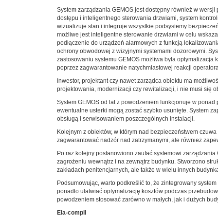
System zarządzania GEMOS jest dostępny również w wersji p
dostępu i inteligentnego sterowania drzwiami, system kontro
wizualizuje stan i integruje wszystkie podsystemy bezpiecze
możliwe jest inteligentne sterowanie drzwiami w celu wskaz
podłączenie do urządzeń alarmowych z funkcją lokalizowan
ochrony obwodowej z wizyjnymi systemami dozorowymi. Syste
zastosowaniu systemu GEMOS możliwa była optymalizacja ko
poprzez zagwarantowanie natychmiastowej reakcji operatora
Inwestor, projektant czy nawet zarządca obiektu ma możli
projektowania, modernizacji czy rewitalizacji, i nie musi s
System GEMOS od lat z powodzeniem funkcjonuje w ponad pię
ewentualne usterki mogą zostać szybko usunięte. System z
obsługą i serwisowaniem poszczególnych instalacji.
Kolejnym z obiektów, w którym nad bezpieczeństwem czuwa sys
zagwarantować nadzór nad zatrzymanymi, ale również zape
Po raz kolejny postanowiono zaufać systemowi zarządzania 
zagrożeniu wewnątrz i na zewnątrz budynku. Stworzono struk
zakładach penitencjarnych, ale także w wielu innych budynka
Podsumowując, warto podkreślić to, że zintegrowany system
ponadto ułatwiać optymalizację kosztów podczas przebudowy 
powodzeniem stosować zarówno w małych, jak i dużych bud
Ela-compil