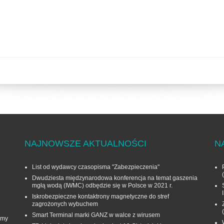
NAJNOWSZE AKTUALNOŚCI
N
List od wydawcy czasopisma "Zabezpieczenia"
Dwudziesta międzynarodowa konferencja na temat gaszenia
mgłą wodą (IWMC) odbędzie się w Polsce w 2021 r.
Iskrobezpieczne kontaktrony magnetyczne do stref
zagrożonych wybuchem
Smart Terminal marki GANZ w walce z wirusem
rmy