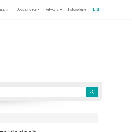
za firm
Aktualności
Artykuły
Fotogalerie
|EN|