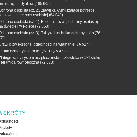
ewakuacji budynków
(105 605)
Ochrona osobista (cz. 2). Zjawiska wymuszające potrzebę
stosowania ochrony osobistej
(84 049)
Ochrona osobista (cz. 1). Historia i rozwój ochrony osobistej
na świecie i w Polsce
(79 668)
Ochrona osobista (cz. 3). Taktyka i technika ochrony osób
(76
721)
Drzwi o zwiększonej odporności na włamanie
(76 527)
Teoria ochrony informacji (cz. 1)
(75 472)
Zintegrowany system bezpieczeństwa człowieka w XXI wieku
- piramida równoboczna
(72 328)
A SKRÓTY
Aktualności
Artykuły
Fotogalerie