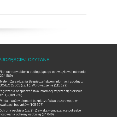
AJCZĘŚCIEJ CZYTANE
Plan ochrony obiektu podlegającego obowiązkowej ochronie
(224 589)
System Zarządzania Bezpieczeństwem Informacji zgodny z
ISO/IEC 27001 (cz. 1.). Wprowadzenie
(111 129)
Zagrożenia bezpieczeństwa informacji w przedsiębiorstwie
(cz. 1)
(109 260)
Winda - ważny element bezpieczeństwa pożarowego w
ewakuacji budynków
(105 597)
Ochrona osobista (cz. 2). Zjawiska wymuszające potrzebę
stosowania ochrony osobistej
(84 046)