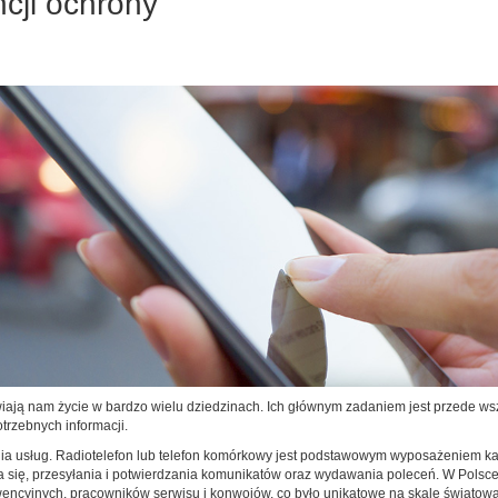
ncji ochrony
łatwiają nam życie w bardzo wielu dziedzinach. Ich głównym zadaniem jest przede 
trzebnych informacji.
nia usług. Radiotelefon lub telefon komórkowy jest podstawowym wyposażeniem k
ę, przesyłania i potwierdzania komunikatów oraz wydawania poleceń. W Polsce j
wencyjnych, pracowników serwisu i konwojów, co było unikatowe na skalę światową