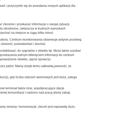
ań i przyczyniło się do powstania nowych aplikacji dla
 zlecenie i przekazać informacje o swojej sytuacji.
ło to utrudnione, zwłaszcza w trudnych warunkach
ojechać na miejsce w ciągu kilku minut.
patrolu. Centrum monitorowania obserwuje jedynie przebieg
ba dzwonić, powiadamiać i słuchać.
kontaktować, do sygnałów z obiektu itp. Może także uzyskać
przekazania jednym kliknięciem informacji do centrum
sprawdzenie obiektu, ujęcie sprawcy).
rzez patrol. Mamy dzięki temu całkowitą pewność, że
burzy), gdy liczba zdarzeń alarmowych jest duża, załoga
owi terminali także inne, współpracujące stacje
iej komunikacji i nadzoru nad pracą danej załogi.
amy serwisy i konserwacje, zleceń jest naprawdę dużo.