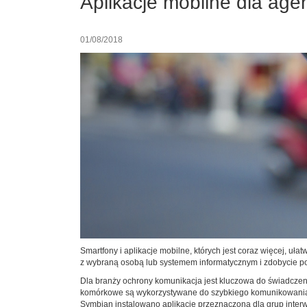
Aplikacje mobilne dla age
01/08/2018
Smartfony i aplikacje mobilne, których jest coraz więcej, u
z wybraną osobą lub systemem informatycznym i zdobycie po
Dla branży ochrony komunikacja jest kluczowa do świadcze
komórkowe są wykorzystywane do szybkiego komunikowania si
Symbian instalowano aplikację przeznaczoną dla grup inter