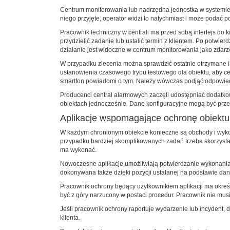
Centrum monitorowania lub nadrzędna jednostka w systemie z
niego przyjęte, operator widzi to natychmiast i może podać 
Pracownik techniczny w centrali ma przed sobą interfejs do 
przydzielić zadanie lub ustalić termin z klientem. Po potwie
działanie jest widoczne w centrum monitorowania jako zdarze
W przypadku zlecenia można sprawdzić ostatnie otrzymane infor
ustanowienia czasowego trybu testowego dla obiektu, aby c
smartfon powiadomi o tym. Należy wówczas podjąć odpowied
Producenci central alarmowych zaczęli udostępniać dodatkow
obiektach jednocześnie. Dane konfiguracyjne mogą być przesła
Aplikacje wspomagające ochronę obiektu
W każdym chronionym obiekcie konieczne są obchody i wyko
przypadku bardziej skomplikowanych zadań trzeba skorzystać 
ma wykonać.
Nowoczesne aplikacje umożliwiają potwierdzanie wykonania 
dokonywana także dzięki pozycji ustalanej na podstawie d
Pracownik ochrony będący użytkownikiem aplikacji ma okreś
być z góry narzucony w postaci procedur. Pracownik nie musi
Jeśli pracownik ochrony raportuje wydarzenie lub incydent,
klienta.