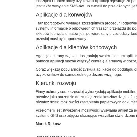
Początek i koniec pracy użytkownik aplikacji rejestruje za p
jest także wysyłanie SMS-ów lub e-maili do przełożonych, je
Aplikacje dla konwojów
Transport gotówki wymaga szczególnych procedur i odpowie
systemu informacje o odpowiednich trasach przejazdu do p
sklepów lub wpłatomatów jest potwierdzany przez odczyt kod
przestój musi być raportowany.
Aplikacje dla klientów końcowych
Agencje ochrony często udostępniają swoim klientom aplik
pomocą aplikacji można włączyć centralę alarmową w dozór, w
Coraz większą popularność zyskują aplikacje do podglądu ob
użytkowników do samodzielnego dozoru wizyjnego.
Kierunki rozwoju
Firmy ochrony coraz częściej wykorzystują aplikacje mobilne,
również jako narzędzie do zmniejszenia kosztów dzięki efe
również dzięki możliwości zastąpienia papierowych dokument
Przełomem jest stworzenie możliwości wysyłania ankiet za po
systemu GPS oraz zdjęcia ukazujące wszystkie stwierdzone 
Marek Rekosz