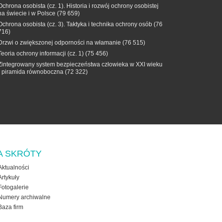
Ochrona osobista (cz. 1). Historia i rozwój ochrony osobistej
na świecie i w Polsce
(79 659)
Ochrona osobista (cz. 3). Taktyka i technika ochrony osób
(76
716)
Drzwi o zwiększonej odporności na włamanie
(76 515)
Teoria ochrony informacji (cz. 1)
(75 456)
Zintegrowany system bezpieczeństwa człowieka w XXI wieku
- piramida równoboczna
(72 322)
A SKRÓTY
Aktualności
Artykuły
Fotogalerie
Numery archiwalne
Baza firm