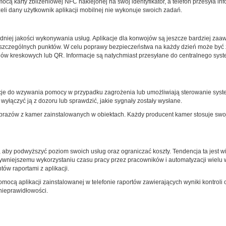
omocą karty zbliżeniowej NFC naklejonej na swój identyfikator, a telefon przesyła
żeli dany użytkownik aplikacji mobilnej nie wykonuje swoich zadań.
dniej jakości wykonywania usług. Aplikacje dla konwojów są jeszcze bardziej z
oszczególnych punktów. W celu poprawy bezpieczeństwa na każdy dzień może być 
ów kreskowych lub QR. Informacje są natychmiast przesyłane do centralnego syste
acje do wzywania pomocy w przypadku zagrożenia lub umożliwiają sterowanie syst
yłączyć ją z dozoru lub sprawdzić, jakie sygnały zostały wysłane.
razów z kamer zainstalowanych w obiektach. Każdy producent kamer stosuje swoje
 aby podwyższyć poziom swoich usług oraz ograniczać koszty. Tendencja ta jest wido
ktywniejszemu wykorzystaniu czasu pracy przez pracowników i automatyzacji wiel
ów raportami z aplikacji.
mocą aplikacji zainstalowanej w telefonie raportów zawierających wyniki kontroli 
nieprawidłowości.