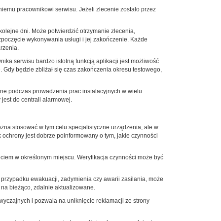
iemu pracownikowi serwisu. Jeżeli zlecenie zostało przez
kolejne dni. Może potwierdzić otrzymanie zlecenia,
rozpoczęcie wykonywania usługi i jej zakończenie. Każde
rzenia.
nika serwisu bardzo istotną funkcją aplikacji jest możliwość
Gdy będzie zbliżał się czas zakończenia okresu testowego,
atne podczas prowadzenia prac instalacyjnych w wielu
jest do centrali alarmowej.
na stosować w tym celu specjalistyczne urządzenia, ale w
k ochrony jest dobrze poinformowany o tym, jakie czynności
ęciem w określonym miejscu. Weryfikacja czynności może być
przypadku ewakuacji, zadymienia czy awarii zasilania, może
 na bieżąco, zdalnie aktualizowane.
yczajnych i pozwala na uniknięcie reklamacji ze strony