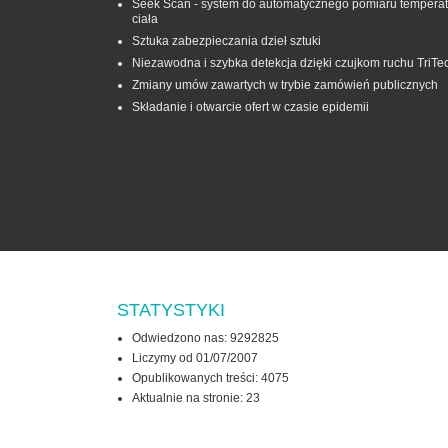
Seek Scan - system do automatycznego pomiaru temperat
ciała
Sztuka zabezpieczania dzieł sztuki
Niezawodna i szybka detekcja dzięki czujkom ruchu TriTe
Zmiany umów zawartych w trybie zamówień publicznych
Składanie i otwarcie ofert w czasie epidemii
STATYSTYKI
Odwiedzono nas: 9292825
Liczymy od 01/07/2007
Opublikowanych treści: 4075
Aktualnie na stronie:
23