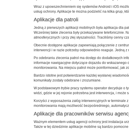
Wraz z upowszechnieniem się systemów Android i iOS możliwo
usług ochrony. Aplikacje te można podzielić na kilka grup, któ
Aplikacje dla patroli
Jedną z pierwszych aplikacji mobilnych była aplikacja dla pa
Wcześniej takie zlecenia były przekazywane telefonicznie. Na
atmosferycznych i przy złej słyszalności. Traciliśmy cenny c
Obecnie dostępne aplikacje zapewniają połączenie z centru
interwencji i w razie potrzeby odpowiednio reaguje. Jedną z 
Po odebraniu zlecenia patrol ma dostęp do dodatkowych info
informacje nawigacyjne dotyczące dojazdu do wskazanego do 
monitorowania. Na miejscu patrol może poinformować, jak zda
Bardzo istotne jest potwierdzanie każdej wysłanej wiadomośc
komunikaty zostały odebrane i zrozumiane.
W podstawowym trybie pracy systemu operator decyduje o tym
widzi, gdzie w jej rejonie potrzebna jest interwencja, i moż
Korzyści z wyposażenia załóg interwencyjnych w terminale z a
monitorowania mają możliwość bezpośredniego, automatyczn
Aplikacje dla pracowników serwisu agenc
Ważnym elementem usług agencji ochrony jest instalacja ur
Także w tej dziedzinie aplikacje mobilne są bardzo pomocne