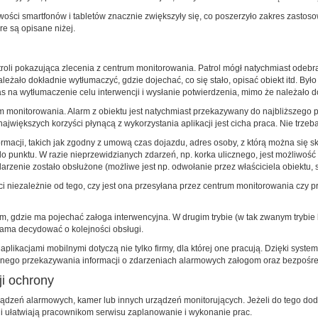
ści smartfonów i tabletów znacznie zwiększyły się, co poszerzyło zakres zastosow
re są opisane niżej.
troli pokazująca zlecenia z centrum monitorowania. Patrol mógł natychmiast odebrać
leżało dokładnie wytłumaczyć, gdzie dojechać, co się stało, opisać obiekt itd. By
zas na wytłumaczenie celu interwencji i wysłanie potwierdzenia, mimo że należało d
m monitorowania. Alarm z obiektu jest natychmiast przekazywany do najbliższego 
największych korzyści płynącą z wykorzystania aplikacji jest cicha praca. Nie trze
rmacji, takich jak zgodny z umową czas dojazdu, adres osoby, z którą można się s
punktu. W razie nieprzewidzianych zdarzeń, np. korka ulicznego, jest możliwość 
rzenie zostało obsłużone (możliwe jest np. odwołanie przez właściciela obiektu, 
i niezależnie od tego, czy jest ona przesyłana przez centrum monitorowania czy p
, gdzie ma pojechać załoga interwencyjna. W drugim trybie (w tak zwanym trybie 
e sama decydować o kolejności obsługi.
plikacjami mobilnymi dotyczą nie tylko firmy, dla której one pracują. Dzięki system
ego przekazywania informacji o zdarzeniach alarmowych załogom oraz bezpośredn
ji ochrony
ządzeń alarmowych, kamer lub innych urządzeń monitorujących. Jeżeli do tego dod
 i ułatwiają pracownikom serwisu zaplanowanie i wykonanie prac.