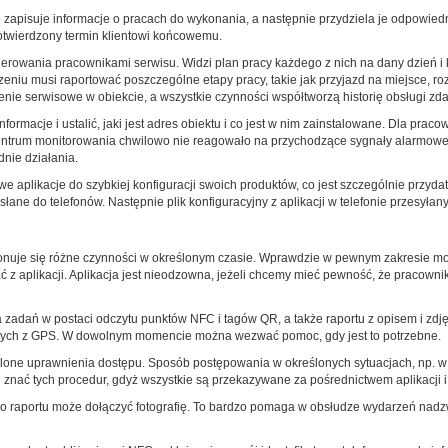
apisuje informacje o pracach do wykonania, a następnie przydziela je odpowiedn
potwierdzony termin klientowi końcowemu.
kierowania pracownikami serwisu. Widzi plan pracy każdego z nich na dany dzień i 
rdzeniu musi raportować poszczególne etapy pracy, takie jak przyjazd na miejsce, 
nie serwisowe w obiekcie, a wszystkie czynności współtworzą historię obsługi zda
macje i ustalić, jaki jest adres obiektu i co jest w nim zainstalowane. Dla pracow
entrum monitorowania chwilowo nie reagowało na przychodzące sygnały alarmowe. 
nie działania.
e aplikacje do szybkiej konfiguracji swoich produktów, co jest szczególnie przyd
ne do telefonów. Następnie plik konfiguracyjny z aplikacji w telefonie przesyłany 
nuje się różne czynności w określonym czasie. Wprawdzie w pewnym zakresie moż
z aplikacji. Aplikacja jest nieodzowna, jeżeli chcemy mieć pewność, że pracowni
zadań w postaci odczytu punktów NFC i tagów QR, a także raportu z opisem i zdj
anych z GPS. W dowolnym momencie można wezwać pomoc, gdy jest to potrzebne.
lone uprawnienia dostępu. Sposób postępowania w określonych sytuacjach, np. w 
 znać tych procedur, gdyż wszystkie są przekazywane za pośrednictwem aplikacji i
 do raportu może dołączyć fotografię. To bardzo pomaga w obsłudze wydarzeń nadzw