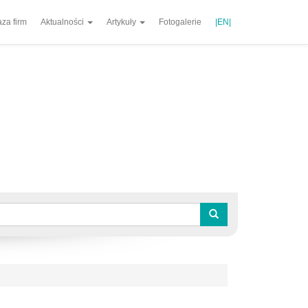
za firm
Aktualności
Artykuły
Fotogalerie
|EN|