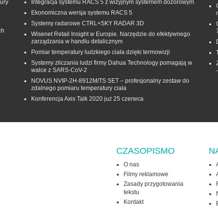
ury
Integracja systemu RACS 5 z wizyjnym systemem dozorowym
Ekonomiczna wersja systemu RACS 5
Systemy radarowe CTRL+SKY RADAR 3D
ch
Wisenet Retail Insight w Europie. Narzędzie do efektywnego
zarządzania w handlu detalicznym
Pomiar temperatury ludzkiego ciała dzięki termowizji
Systemy zliczania ludzi firmy Dahua Technology pomagają w
walce z SARS-CoV-2
NOVUS NVIP-2H-8912M/TS SET – profesjonalny zestaw do
zdalnego pomiaru temperatury ciała
Konferencja Axis Talk 2020 już 25 czerwca
CZASOPISMO
N
O nas
Filmy reklamowe
Zasady przygotowania
tekstu
Kontakt