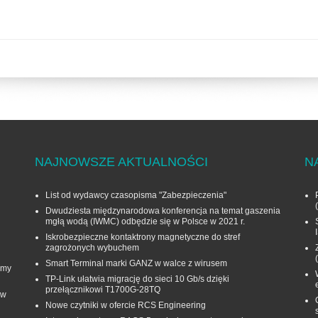
NAJNOWSZE AKTUALNOŚCI
N
List od wydawcy czasopisma "Zabezpieczenia"
Dwudziesta międzynarodowa konferencja na temat gaszenia
mgłą wodą (IWMC) odbędzie się w Polsce w 2021 r.
Iskrobezpieczne kontaktrony magnetyczne do stref
zagrożonych wybuchem
Smart Terminal marki GANZ w walce z wirusem
rmy
TP-Link ułatwia migrację do sieci 10 Gb/s dzięki
przełącznikowi T1700G‑28TQ
 w
Nowe czytniki w ofercie RCS Engineering