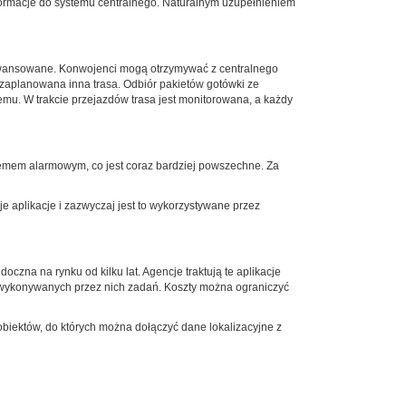
 informacje do systemu centralnego. Naturalnym uzupełnieniem
aawansowane. Konwojenci mogą otrzymywać z centralnego
zaplanowana inna trasa. Odbiór pakietów gotówki ze
mu. W trakcie przejazdów trasa jest monitorowana, a każdy
emem alarmowym, co jest coraz bardziej powszechne. Za
 aplikacje i zazwyczaj jest to wykorzystywane przez
czna na rynku od kilku lat. Agencje traktują te aplikacje
u wykonywanych przez nich zadań. Koszty można ograniczyć
obiektów, do których można dołączyć dane lokalizacyjne z