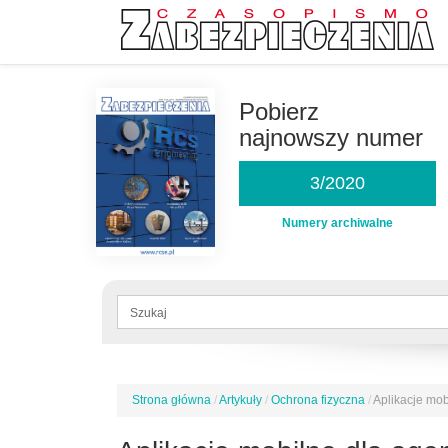
Przejdź
do
Pobierz
treści
najnowszy numer
3/2020
Numery archiwalne
Formularz
wyszukiwania
Szukaj
Strona główna
/
Artykuły
/
Ochrona fizyczna
/
Aplikacje mob
Jesteś
tutaj