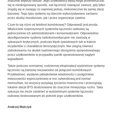
znacznie większy obszar. Jego użytkownicy będą mogli przemieszczać
się w nieskrępowany sposób, zaś łączność nawiązać zawsze, gdy tylko
znajdą się w zasięgu co najmniej jednej, niekoniecznie tej samej stacji
bazowej. Tego typu systemy są obecnie wykorzystywane zarówno
przez służby mundurowe, jak i przez organizacje cywilne.
Czym to się różni od telefonii komórkowej? Odpowiedź jest prosta.
Właściciele rozproszonych systemów łączności radiowej są
jednocześnie ich administratorami i konserwatorami. Odpowiednio
skonfigurowane systemy radiokomunikacyjne nie zawiodą w
sytuacjach krytycznych, podczas klęsk żywiołowych lub w trakcie
incydentów o charakterze terrorystycznym. Nie ulegną również
zablokowaniu na skutek nadmiernego obciążenia spowodowanego
przez użytkowników w przypadku paniki spowodowanej nagłym
wypadkiem.
Także podczas normalnej, codziennej eksploatacji wydzielone systemy
łączności są bardziej niezawodne od połączeń komórkowych.
Przykładowo, wysłanie jakiejkolwiek wiadomości z podgórskiej
miejscowości wypoczynkowej w noc sylwestrową jest niemal
niemożliwe, bo wszyscy wysyłają życzenia noworoczne i przeciążają
lokalne stacje BTS dostosowane do znacznie mniejszego ruchu. Taka
sytuacja nie może zaistnieć w wydzielonym systemie łączności
radiowej dostosowanym do potrzeb jego użytkowników.
Andrzej Walczyk