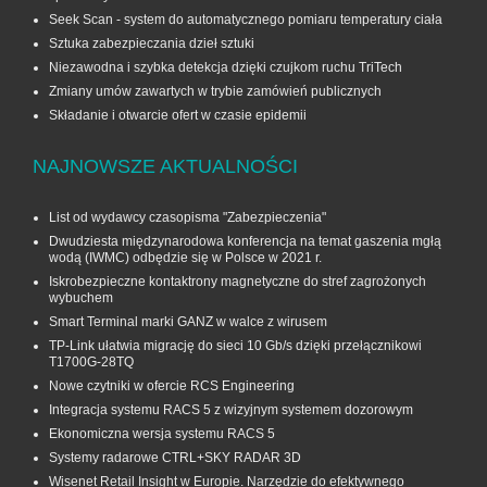
Seek Scan - system do automatycznego pomiaru temperatury ciała
Sztuka zabezpieczania dzieł sztuki
Niezawodna i szybka detekcja dzięki czujkom ruchu TriTech
Zmiany umów zawartych w trybie zamówień publicznych
Składanie i otwarcie ofert w czasie epidemii
NAJNOWSZE AKTUALNOŚCI
List od wydawcy czasopisma "Zabezpieczenia"
Dwudziesta międzynarodowa konferencja na temat gaszenia mgłą
wodą (IWMC) odbędzie się w Polsce w 2021 r.
Iskrobezpieczne kontaktrony magnetyczne do stref zagrożonych
wybuchem
Smart Terminal marki GANZ w walce z wirusem
TP-Link ułatwia migrację do sieci 10 Gb/s dzięki przełącznikowi
T1700G‑28TQ
Nowe czytniki w ofercie RCS Engineering
Integracja systemu RACS 5 z wizyjnym systemem dozorowym
Ekonomiczna wersja systemu RACS 5
Systemy radarowe CTRL+SKY RADAR 3D
Wisenet Retail Insight w Europie. Narzędzie do efektywnego