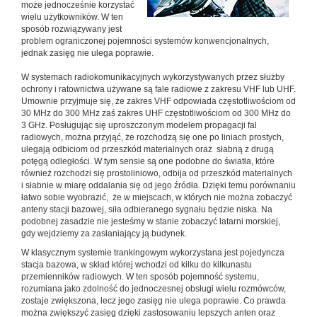
może jednocześnie korzystać
wielu użytkowników. W ten
sposób rozwiązywany jest
problem ograniczonej pojemności systemów konwencjonalnych,
jednak zasięg nie ulega poprawie.
W systemach radiokomunikacyjnych wykorzystywanych przez służby
ochrony i ratownictwa używane są fale radiowe z zakresu VHF lub UHF.
Umownie przyjmuje się, że zakres VHF odpowiada częstotliwościom od
30 MHz do 300 MHz zaś zakres UHF częstotliwościom od 300 MHz do
3 GHz. Posługując się uproszczonym modelem propagacji fal
radiowych, można przyjąć, że rozchodzą się one po liniach prostych,
ulegają odbiciom od przeszkód materialnych oraz słabną z drugą
potęgą odległości. W tym sensie są one podobne do światła, które
również rozchodzi się prostoliniowo, odbija od przeszkód materialnych
i słabnie w miarę oddalania się od jego źródła. Dzięki temu porównaniu
łatwo sobie wyobrazić, że w miejscach, w których nie można zobaczyć
anteny stacji bazowej, siła odbieranego sygnału będzie niska. Na
podobnej zasadzie nie jesteśmy w stanie zobaczyć latarni morskiej,
gdy wejdziemy za zasłaniający ją budynek.
W klasycznym systemie trankingowym wykorzystana jest pojedyncza
stacja bazowa, w skład której wchodzi od kilku do kilkunastu
przemienników radiowych. W ten sposób pojemność systemu,
rozumiana jako zdolność do jednoczesnej obsługi wielu rozmówców,
zostaje zwiększona, lecz jego zasięg nie ulega poprawie. Co prawda
można zwiększyć zasięg dzięki zastosowaniu lepszych anten oraz