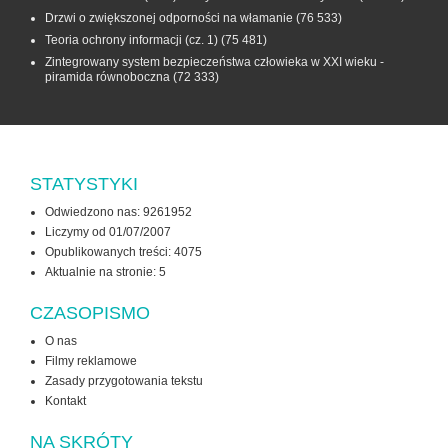
Drzwi o zwiększonej odporności na włamanie
(76 533)
Teoria ochrony informacji (cz. 1)
(75 481)
Zintegrowany system bezpieczeństwa człowieka w XXI wieku -
piramida równoboczna
(72 333)
STATYSTYKI
Odwiedzono nas: 9261952
Liczymy od 01/07/2007
Opublikowanych treści: 4075
Aktualnie na stronie:
5
CZASOPISMO
O nas
Filmy reklamowe
Zasady przygotowania tekstu
Kontakt
NA SKRÓTY