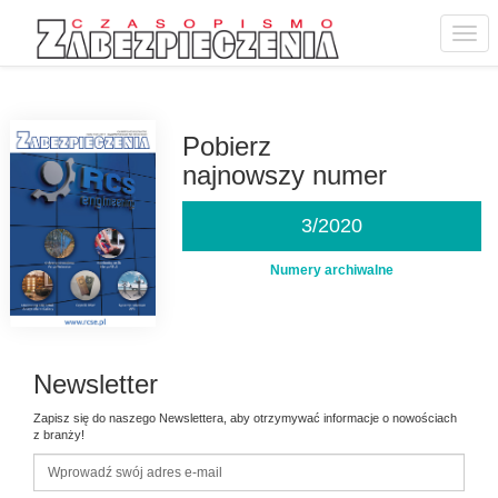
Toggl
navig
Przejdź
do
treści
Pobierz
najnowszy numer
3/2020
Numery archiwalne
Newsletter
Zapisz się do naszego Newslettera, aby otrzymywać informacje o nowościach
z branży!