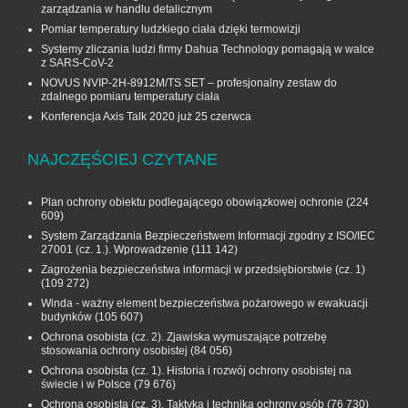
zarządzania w handlu detalicznym
Pomiar temperatury ludzkiego ciała dzięki termowizji
Systemy zliczania ludzi firmy Dahua Technology pomagają w walce
z SARS-CoV-2
NOVUS NVIP-2H-8912M/TS SET – profesjonalny zestaw do
zdalnego pomiaru temperatury ciała
Konferencja Axis Talk 2020 już 25 czerwca
NAJCZĘŚCIEJ CZYTANE
Plan ochrony obiektu podlegającego obowiązkowej ochronie
(224
609)
System Zarządzania Bezpieczeństwem Informacji zgodny z ISO/IEC
27001 (cz. 1.). Wprowadzenie
(111 142)
Zagrożenia bezpieczeństwa informacji w przedsiębiorstwie (cz. 1)
(109 272)
Winda - ważny element bezpieczeństwa pożarowego w ewakuacji
budynków
(105 607)
Ochrona osobista (cz. 2). Zjawiska wymuszające potrzebę
stosowania ochrony osobistej
(84 056)
Ochrona osobista (cz. 1). Historia i rozwój ochrony osobistej na
świecie i w Polsce
(79 676)
Ochrona osobista (cz. 3). Taktyka i technika ochrony osób
(76 730)