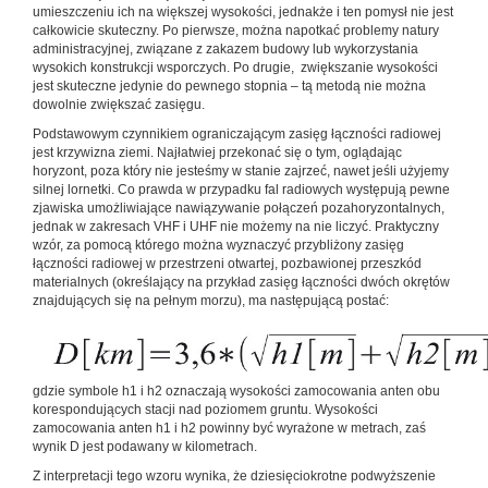
umieszczeniu ich na większej wysokości, jednakże i ten pomysł nie jest
całkowicie skuteczny. Po pierwsze, można napotkać problemy natury
administracyjnej, związane z zakazem budowy lub wykorzystania
wysokich konstrukcji wsporczych. Po drugie, zwiększanie wysokości
jest skuteczne jedynie do pewnego stopnia – tą metodą nie można
dowolnie zwiększać zasięgu.
Podstawowym czynnikiem ograniczającym zasięg łączności radiowej
jest krzywizna ziemi. Najłatwiej przekonać się o tym, oglądając
horyzont, poza który nie jesteśmy w stanie zajrzeć, nawet jeśli użyjemy
silnej lornetki. Co prawda w przypadku fal radiowych występują pewne
zjawiska umożliwiające nawiązywanie połączeń pozahoryzontalnych,
jednak w zakresach VHF i UHF nie możemy na nie liczyć. Praktyczny
wzór, za pomocą którego można wyznaczyć przybliżony zasięg
łączności radiowej w przestrzeni otwartej, pozbawionej przeszkód
materialnych (określający na przykład zasięg łączności dwóch okrętów
znajdujących się na pełnym morzu), ma następującą postać:
gdzie symbole h1 i h2 oznaczają wysokości zamocowania anten obu
korespondujących stacji nad poziomem gruntu. Wysokości
zamocowania anten h1 i h2 powinny być wyrażone w metrach, zaś
wynik D jest podawany w kilometrach.
Z interpretacji tego wzoru wynika, że dziesięciokrotne podwyższenie