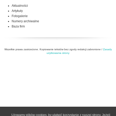
Aktualności
Artykuły
Fotogalerie
Numery archiwalne
Baza firm
Wszelkie prawa zastrzeżone. Kopiowanie tekstów bez zgody redakcji zabronione /
Zasady
użytkowania strony
Używamy plików cookies, by ułatwić korzystanie z naszej strony. Jeżeli