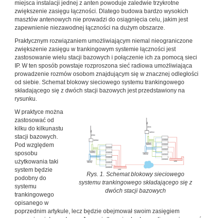
miejsca instalacji jednej z anten powoduje zaledwie trzykrotne
zwiększenie zasięgu łączności. Dlatego budowa bardzo wysokich
masztów antenowych nie prowadzi do osiągnięcia celu, jakim jest
zapewnienie niezawodnej łączności na dużym obszarze.
Praktycznym rozwiązaniem umożliwiającym niemal nieograniczone
zwiększenie zasięgu w trankingowym systemie łączności jest
zastosowanie wielu stacji bazowych i połączenie ich za pomocą sieci
IP. W ten sposób powstaje rozproszona sieć radiowa umożliwiająca
prowadzenie rozmów osobom znajdującym się w znacznej odległości
od siebie. Schemat blokowy sieciowego systemu trankingowego
składającego się z dwóch stacji bazowych jest przedstawiony na
rysunku.
W praktyce można
zastosować od
kilku do kilkunastu
stacji bazowych.
Pod względem
sposobu
użytkowania taki
system będzie
Rys. 1. Schemat blokowy sieciowego
podobny do
systemu trankingowego składającego się z
systemu
dwóch stacji bazowych
trankingowego
opisanego w
poprzednim artykule, lecz będzie obejmował swoim zasięgiem