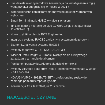
Dwudziesta międzynarodowa konferencja na temat gaszenia mgłą
wodą (IWMC) odbędzie się w Polsce w 2021 r.
Iskrobezpieczne kontaktrony magnetyczne do stref zagrożonych
wybuchem
Smart Terminal marki GANZ w walce z wirusem
TP-Link ułatwia migrację do sieci 10 Gb/s dzięki przełącznikowi
T1700G‑28TQ
Nowe czytniki w ofercie RCS Engineering
Integracja systemu RACS 5 z wizyjnym systemem dozorowym
Ekonomiczna wersja systemu RACS 5
Systemy radarowe CTRL+SKY RADAR 3D
Wisenet Retail Insight w Europie. Narzędzie do efektywnego
zarządzania w handlu detalicznym
Pomiar temperatury ludzkiego ciała dzięki termowizji
Systemy zliczania ludzi firmy Dahua Technology pomagają w walce
z SARS-CoV-2
NOVUS NVIP-2H-8912M/TS SET – profesjonalny zestaw do
zdalnego pomiaru temperatury ciała
Konferencja Axis Talk 2020 już 25 czerwca
NAJCZĘŚCIEJ CZYTANE