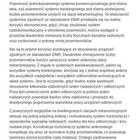
Pojemność jednokanałowego systemu konwencjonalnego jest równa
dwa, zaś pojemność systemu trankingowego jest równa podwojonej
liczbie przemienników użytych na stacji retransmisyjnej. Ta właściwość
systemów zgodnych ze standardem DMR przekłada się na realne
korzyści ekonomiczne, gdyż, chcąc zbudować system
radiokomunikacyjny o określonej pojemności, można wystąpić o
przydział dwukrotnie mniejszej liczby fizycznych kanałów radiowych
oraz zastosować o połowę mniej przemienników.
Nie są to jedyne korzyści wynikające ze stosowania urządzeń
zgodnych ze standarden DMR. Dwukrotne zmniejszenie liczby
przemienników bardzo upraszcza system antenowy stacji
retransmisyjnej. Z reguły w systemach wielokanałowych, jakimi są
wszystkie systemy trankingowe, korzysta się z jednej wspólnej anteny
dla wszystkich nadajników i wszystkich odbiorników wchodzących w
skład systemu. Jest to oczywiste, gdyż trudno sobie wyobrazić
stosowanie kilkunastu oddzielnych anten nadawczych i odbiorczych.
Poza tym umieszczenie anten odbiorczych w pobliżu anten
nadawczych powoduje bardzo silne zakłócenia i prowadzi do
drastycznego pogorszenia warunków pracy urządzeń odbiorczych.
Z powyższych względów na trankingowych stacjach retransmisyjnych
stosuje się jedną wspólną antenę i rozbudowany system rozdzielaczy i
separatorów sygnałów radiowych, osobno dla toru odbiorczego i toru
nadawczego. Konstrukcja rozdzielaczy systemu antenowego
komplikuje się wraz ze wzrostem liczby przemienników, co powoduje
lawinowy wzrost kosztów całej instalacji. Dlatego zastosowanie