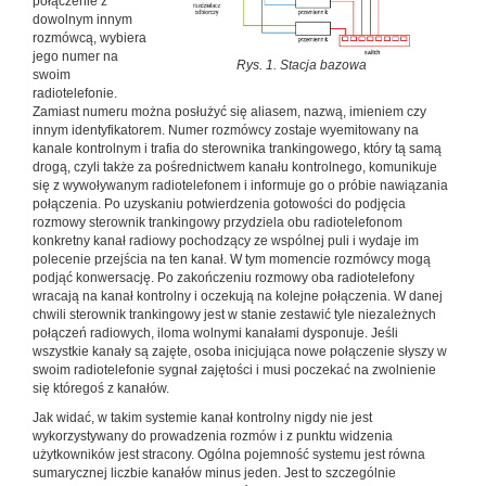
połączenie z
dowolnym innym
rozmówcą, wybiera
jego numer na
Rys. 1. Stacja bazowa
swoim
radiotelefonie.
Zamiast numeru można posłużyć się aliasem, nazwą, imieniem czy
innym identyfikatorem. Numer rozmówcy zostaje wyemitowany na
kanale kontrolnym i trafia do sterownika trankingowego, który tą samą
drogą, czyli także za pośrednictwem kanału kontrolnego, komunikuje
się z wywoływanym radiotelefonem i informuje go o próbie nawiązania
połączenia. Po uzyskaniu potwierdzenia gotowości do podjęcia
rozmowy sterownik trankingowy przydziela obu radiotelefonom
konkretny kanał radiowy pochodzący ze wspólnej puli i wydaje im
polecenie przejścia na ten kanał. W tym momencie rozmówcy mogą
podjąć konwersację. Po zakończeniu rozmowy oba radiotelefony
wracają na kanał kontrolny i oczekują na kolejne połączenia. W danej
chwili sterownik trankingowy jest w stanie zestawić tyle niezależnych
połączeń radiowych, iloma wolnymi kanałami dysponuje. Jeśli
wszystkie kanały są zajęte, osoba inicjująca nowe połączenie słyszy w
swoim radiotelefonie sygnał zajętości i musi poczekać na zwolnienie
się któregoś z kanałów.
Jak widać, w takim systemie kanał kontrolny nigdy nie jest
wykorzystywany do prowadzenia rozmów i z punktu widzenia
użytkowników jest stracony. Ogólna pojemność systemu jest równa
sumarycznej liczbie kanałów minus jeden. Jest to szczególnie