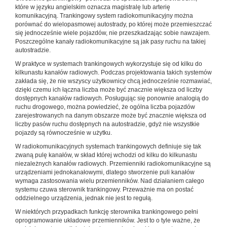
które w języku angielskim oznacza magistralę lub arterię
komunikacyjną. Trankingowy system radiokomunikacyjny można
porównać do wielopasmowej autostrady, po której może przemieszczać
się jednocześnie wiele pojazdów, nie przeszkadzając sobie nawzajem.
Poszczególne kanały radiokomunikacyjne są jak pasy ruchu na takiej
autostradzie.
W praktyce w systemach trankingowych wykorzystuje się od kilku do
kilkunastu kanałów radiowych. Podczas projektowania takich systemów
zakłada się, że nie wszyscy użytkownicy chcą jednocześnie rozmawiać,
dzięki czemu ich łączna liczba może być znacznie większa od liczby
dostępnych kanałów radiowych. Posługując się ponownie analogią do
ruchu drogowego, można powiedzieć, że ogólna liczba pojazdów
zarejestrowanych na danym obszarze może być znacznie większa od
liczby pasów ruchu dostępnych na autostradzie, gdyż nie wszystkie
pojazdy są równocześnie w użytku.
W radiokomunikacyjnych systemach trankingowych definiuje się tak
zwaną pulę kanałów, w skład której wchodzi od kilku do kilkunastu
niezależnych kanałów radiowych. Przemienniki radiokomunikacyjne są
urządzeniami jednokanałowymi, dlatego stworzenie puli kanałów
wymaga zastosowania wielu przemienników. Nad działaniem całego
systemu czuwa sterownik trankingowy. Przeważnie ma on postać
oddzielnego urządzenia, jednak nie jest to regułą.
W niektórych przypadkach funkcję sterownika trankingowego pełni
oprogramowanie układowe przemienników. Jest to o tyle ważne, że