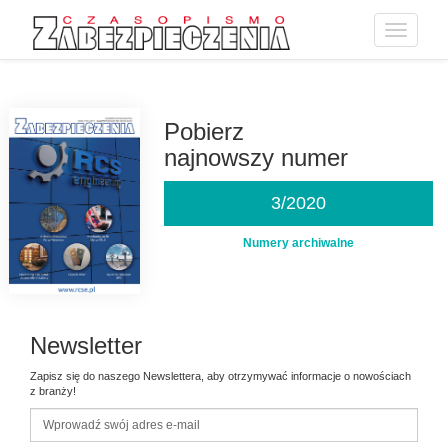
Toggle
navigatio
Przejdź
do
treści
Pobierz
najnowszy numer
3/2020
Numery archiwalne
Newsletter
Zapisz się do naszego Newslettera, aby otrzymywać informacje o nowościach
z branży!