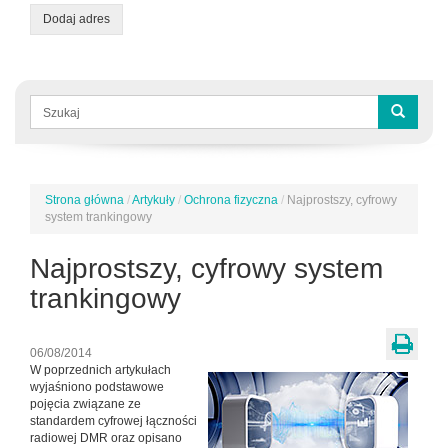
Dodaj adres
Formularz
wyszukiwania
Szukaj
Strona główna
/
Artykuły
/
Ochrona fizyczna
/
Najprostszy, cyfrowy
Jesteś
system trankingowy
tutaj
Najprostszy, cyfrowy system
trankingowy
06/08/2014
W poprzednich artykułach
wyjaśniono podstawowe
pojęcia związane ze
standardem cyfrowej łączności
radiowej DMR oraz opisano