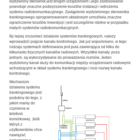
wydzielony sterownik jest drogim urządzeniem i jego zastosowanie
powoduje znaczne podwyższenie kosztów instalacji i wdrożenia
systemu radiokomunikacyjnego. Zastąpienie wydzielonego sterownika
trankingowego oprogramowaniem układowym umożliwia znaczne
ograniczenie kosztów inwestycji i jest szczególnie istotne w przypadku
małych systemów radiokomunikacyjnych.
By lepiej zrozumieć działanie systemów trankingowych, należy
wprowadzić pojęcie kanału kontrolnego. Jak już wspomniano, w tego
rodzaju systemach definiowana jest pula zawierająca od kilku do
kilkunastu fizycznych kanałów radiowych. Wszystkie kanały, poza
jednym, są wykorzystywane do prowadzenia rozmów. Jeden
wydzielony kanał służy do komunikacji między urządzeniami radiowymi
wchodzącymi w skład systemu trankingowego i nosi nazwę kanału
kontrolnego.
Mechanizm
działania systemu
trankingowego jest
podobny do tego, z
jakim mamy do
czynienia w
telefonii
komórkowej. Jeśli
któryś z
użytkowników chce
nawiązać