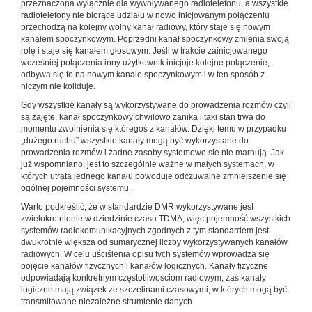
przeznaczona wyłącznie dla wywoływanego radiotelefonu, a wszystkie
radiotelefony nie biorące udziału w nowo inicjowanym połączeniu
przechodzą na kolejny wolny kanał radiowy, który staje się nowym
kanałem spoczynkowym. Poprzedni kanał spoczynkowy zmienia swoją
rolę i staje się kanałem głosowym. Jeśli w trakcie zainicjowanego
wcześniej połączenia inny użytkownik inicjuje kolejne połączenie,
odbywa się to na nowym kanale spoczynkowym i w ten sposób z
niczym nie koliduje.
Gdy wszystkie kanały są wykorzystywane do prowadzenia rozmów czyli
są zajęte, kanał spoczynkowy chwilowo zanika i taki stan trwa do
momentu zwolnienia się któregoś z kanałów. Dzięki temu w przypadku
„dużego ruchu” wszystkie kanały mogą być wykorzystane do
prowadzenia rozmów i żadne zasoby systemowe się nie marnują. Jak
już wspomniano, jest to szczególnie ważne w małych systemach, w
których utrata jednego kanału powoduje odczuwalne zmniejszenie się
ogólnej pojemności systemu.
Warto podkreślić, że w standardzie DMR wykorzystywane jest
zwielokrotnienie w dziedzinie czasu TDMA, więc pojemność wszystkich
systemów radiokomunikacyjnych zgodnych z tym standardem jest
dwukrotnie większa od sumarycznej liczby wykorzystywanych kanałów
radiowych. W celu uściślenia opisu tych systemów wprowadza się
pojęcie kanałów fizycznych i kanałów logicznych. Kanały fizyczne
odpowiadają konkretnym częstotliwościom radiowym, zaś kanały
logiczne mają związek ze szczelinami czasowymi, w których mogą być
transmitowane niezależne strumienie danych.