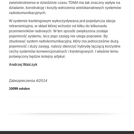
zwielokrotnienia w dziedzinie czasu TDMA ma tak znaczny wpływ na
działanie, konstrukcję i koszty wdrożenia wielokanałowych systemów
radiokomunikacyjnych.
W systemie trankingowym wykorzystywana jest pojedyncza stacja
retransmisyjna, w skład której wchodzi od kilku do kilkunastu
przemienników radiowych. W ten sposób zwiększona zostaje
pojemność systemu, lecz jego zasięg nie ulega poprawie. By
zbudować system radiokomunikacyjny, który ma jednocześnie dużą
pojemność i duży zasięg, należy stworzyć hybrydę łączącą korzystne
cechy systemów konwencjonalnych i trankingowych. I właśnie temu
poświęcony będzie kolejny artykuł.
Andrzej Walczyk
Zabezpieczenia 4/2014
10099 odsłon