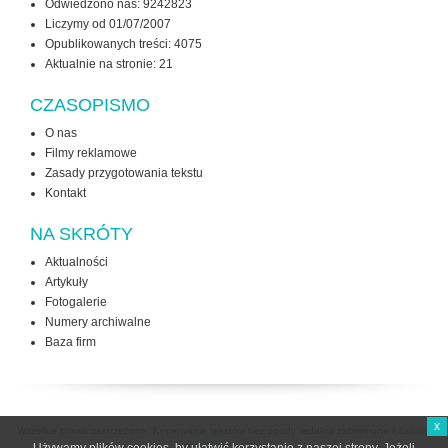
Odwiedzono nas: 9242823
Liczymy od 01/07/2007
Opublikowanych treści: 4075
Aktualnie na stronie:
21
CZASOPISMO
O nas
Filmy reklamowe
Zasady przygotowania tekstu
Kontakt
NA SKRÓTY
Aktualności
Artykuły
Fotogalerie
Numery archiwalne
Baza firm
x
Wszelkie prawa zastrzeżone. Kopiowanie tekstów bez zgody redakcji zabronione /
Zasady
użytkowania strony