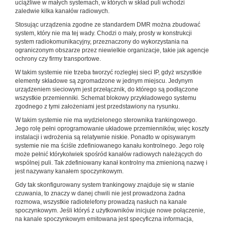
uciążliwe w małych systemach, w których w skład puli wchodzi
zaledwie kilka kanałów radiowych.
Stosując urządzenia zgodne ze standardem DMR można zbudować
system, który nie ma tej wady. Chodzi o mały, prosty w konstrukcji
system radiokomunikacyjny, przeznaczony do wykorzystania na
ograniczonym obszarze przez niewielkie organizacje, takie jak agencje
ochrony czy firmy transportowe.
W takim systemie nie trzeba tworzyć rozległej sieci IP, gdyż wszystkie
elementy składowe są zgromadzone w jednym miejscu. Jedynym
urządzeniem sieciowym jest przełącznik, do którego są podłączone
wszystkie przemienniki. Schemat blokowy przykładowego systemu
zgodnego z tymi założeniami jest przedstawiony na rysunku.
W takim systemie nie ma wydzielonego sterownika trankingowego.
Jego rolę pełni oprogramowanie układowe przemienników, więc koszty
instalacji i wdrożenia są relatywnie niskie. Ponadto w opisywanym
systemie nie ma ściśle zdefiniowanego kanału kontrolnego. Jego rolę
może pełnić którykolwiek spośród kanałów radiowych należących do
wspólnej puli. Tak zdefiniowany kanał kontrolny ma zmienioną nazwę i
jest nazywany kanałem spoczynkowym.
Gdy tak skonfigurowany system trankingowy znajduje się w stanie
czuwania, to znaczy w danej chwili nie jest prowadzona żadna
rozmowa, wszystkie radiotelefony prowadzą nasłuch na kanale
spoczynkowym. Jeśli któryś z użytkowników inicjuje nowe połączenie,
na kanale spoczynkowym emitowana jest specyficzna informacja,