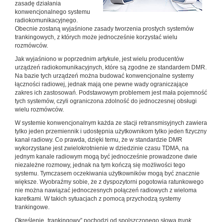
zasadę działania
konwencjonalnego systemu
radiokomunikacyjnego.
Obecnie zostaną wyjaśnione zasady tworzenia prostych systemów
trankingowych, z których może jednocześnie korzystać wielu
rozmówców.
Jak wyjaśniono w poprzednim artykule, jest wielu producentów
urządzeń radiokomunikacyjnych, które są zgodne ze standardem DMR.
Na bazie tych urządzeń można budować konwencjonalne systemy
łączności radiowej, jednak mają one pewne wady ograniczające
zakres ich zastosowań. Podstawowym problemem jest mała pojemność
tych systemów, czyli ograniczona zdolność do jednoczesnej obsługi
wielu rozmówców.
W systemie konwencjonalnym każda ze stacji retransmisyjnych zawiera
tylko jeden przemiennik i udostępnia użytkownikom tylko jeden fizyczny
kanał radiowy. Co prawda, dzięki temu, że w standardzie DMR
wykorzystane jest zwielokrotnienie w dziedzinie czasu TDMA, na
jednym kanale radiowym mogą być jednocześnie prowadzone dwie
niezależne rozmowy, jednak na tym kończą się możliwości tego
systemu. Tymczasem oczekiwania użytkowników mogą być znacznie
większe. Wyobraźmy sobie, że z dyspozytorni pogotowia ratunkowego
nie można nawiązać jednoczesnych połączeń radiowych z wieloma
karetkami. W takich sytuacjach z pomocą przychodzą systemy
trankingowe.
Określenie „trankingowy” pochodzi od spolszczonego słowa
trunk
,