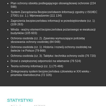
Plan ochrony obiektu podlegającego obowiązkowej ochronie
(224
598)
System Zarządzania Bezpieczeństwem Informacji zgodny z ISO/IEC
27001 (cz. 1.). Wprowadzenie
(111 134)
Zagrożenia bezpieczeństwa informacji w przedsiębiorstwie (cz. 1)
(109 263)
Winda - ważny element bezpieczeństwa pożarowego w ewakuacji
budynków
(105 603)
Ochrona osobista (cz. 2). Zjawiska wymuszające potrzebę
stosowania ochrony osobistej
(84 048)
Ochrona osobista (cz. 1). Historia i rozwój ochrony osobistej na
świecie i w Polsce
(79 668)
Ochrona osobista (cz. 3). Taktyka i technika ochrony osób
(76 720)
Drzwi o zwiększonej odporności na włamanie
(76 524)
Teoria ochrony informacji (cz. 1)
(75 468)
Zintegrowany system bezpieczeństwa człowieka w XXI wieku -
piramida równoboczna
(72 326)
STATYSTYKI