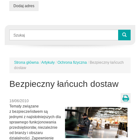
Dodaj adres
Formularz
wyszukiwania
Szukaj
Strona główna
/
Artykuły
/
Ochrona fizyczna
/
Bezpieczny łańcuch
Jesteś
dostaw
tutaj
Bezpieczny łańcuch dostaw
18/06/2010
Tematy związane
z bezpieczeństwem są
jednymi z najistotniejszych dla
sprawnego funkcjonowania
przedsiębiorstw, niezależnie
od branży i obszaru
działalności. Zapewnienie