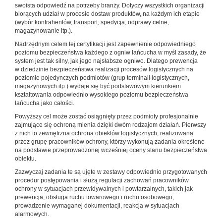
swoista odpowiedź na potrzeby branży. Dotyczy wszystkich organizacji
biorących udział w procesie dostaw produktów, na każdym ich etapie
(wybór kontrahentów, transport, spedycja, odprawy celne,
magazynowanie itp.).
Nadrzędnym celem tej certyfikacji jest zapewnienie odpowiedniego
poziomu bezpieczeństwa każdego z ogniw łańcucha w myśl zasady, że
system jest tak silny, jak jego najsłabsze ogniwo. Dlatego prewencja
w dziedzinie bezpieczeństwa realizacji procesów logistycznych na
poziomie pojedynczych podmiotów (grup terminali logistycznych,
magazynowych itp.) wydaje się być podstawowym kierunkiem
kształtowania odpowiednio wysokiego poziomu bezpieczeństwa
łańcucha jako całości.
Powyższy cel może zostać osiągnięty przez podmioty profesjonalnie
zajmujące się ochroną mienia dzięki dwóm rodzajom działań. Pierwszy
z nich to zewnętrzna ochrona obiektów logistycznych, realizowana
przez grupę pracowników ochrony, którzy wykonują zadania określone
na podstawie przeprowadzonej wcześniej oceny stanu bezpieczeństwa
obiektu.
Zazwyczaj zadania te są ujęte w zestawy odpowiednio przygotowanych
procedur postępowania i służą regulacji zachowań pracowników
ochrony w sytuacjach przewidywalnych i powtarzalnych, takich jak
prewencja, obsługa ruchu towarowego i ruchu osobowego,
prowadzenie wymaganej dokumentacji, reakcja w sytuacjach
alarmowych.