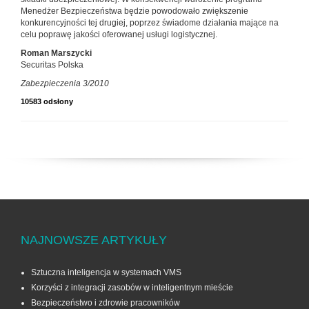
Menedżer Bezpieczeństwa będzie powodowało zwiększenie
konkurencyjności tej drugiej, poprzez świadome działania mające na
celu poprawę jakości oferowanej usługi logistycznej.
Roman Marszycki
Securitas Polska
Zabezpieczenia 3/2010
10583 odsłony
NAJNOWSZE ARTYKUŁY
Sztuczna inteligencja w systemach VMS
Korzyści z integracji zasobów w inteligentnym mieście
Bezpieczeństwo i zdrowie pracowników