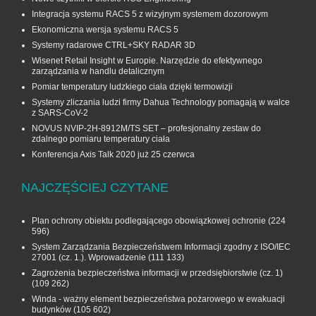
Integracja systemu RACS 5 z wizyjnym systemem dozorowym
Ekonomiczna wersja systemu RACS 5
Systemy radarowe CTRL+SKY RADAR 3D
Wisenet Retail Insight w Europie. Narzędzie do efektywnego
zarządzania w handlu detalicznym
Pomiar temperatury ludzkiego ciała dzięki termowizji
Systemy zliczania ludzi firmy Dahua Technology pomagają w walce
z SARS-CoV-2
NOVUS NVIP-2H-8912M/TS SET – profesjonalny zestaw do
zdalnego pomiaru temperatury ciała
Konferencja Axis Talk 2020 już 25 czerwca
NAJCZĘŚCIEJ CZYTANE
Plan ochrony obiektu podlegającego obowiązkowej ochronie
(224
596)
System Zarządzania Bezpieczeństwem Informacji zgodny z ISO/IEC
27001 (cz. 1.). Wprowadzenie
(111 133)
Zagrożenia bezpieczeństwa informacji w przedsiębiorstwie (cz. 1)
(109 262)
Winda - ważny element bezpieczeństwa pożarowego w ewakuacji
budynków
(105 602)