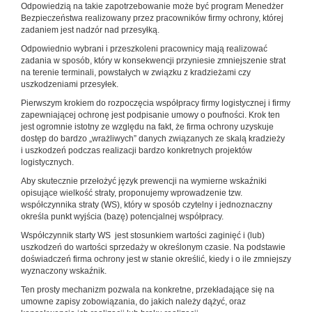
Odpowiedzią na takie zapotrzebowanie może być program Menedżer
Bezpieczeństwa realizowany przez pracowników firmy ochrony, której
zadaniem jest nadzór nad przesyłką.
Odpowiednio wybrani i przeszkoleni pracownicy mają realizować
zadania w sposób, który w konsekwencji przyniesie zmniejszenie strat
na terenie terminali, powstałych w związku z kradzieżami czy
uszkodzeniami przesyłek.
Pierwszym krokiem do rozpoczęcia współpracy firmy logistycznej i firmy
zapewniającej ochronę jest podpisanie umowy o poufności. Krok ten
jest ogromnie istotny ze względu na fakt, że firma ochrony uzyskuje
dostęp do bardzo „wrażliwych” danych związanych ze skalą kradzieży
i uszkodzeń podczas realizacji bardzo konkretnych projektów
logistycznych.
Aby skutecznie przełożyć język prewencji na wymierne wskaźniki
opisujące wielkość straty, proponujemy wprowadzenie tzw.
współczynnika straty (WS), który w sposób czytelny i jednoznaczny
określa punkt wyjścia (bazę) potencjalnej współpracy.
Współczynnik starty WS jest stosunkiem wartości zaginięć i (lub)
uszkodzeń do wartości sprzedaży w określonym czasie. Na podstawie
doświadczeń firma ochrony jest w stanie określić, kiedy i o ile zmniejszy
wyznaczony wskaźnik.
Ten prosty mechanizm pozwala na konkretne, przekładające się na
umowne zapisy zobowiązania, do jakich należy dążyć, oraz