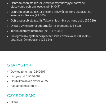
Ochrona osobista (cz. 2). Zjawiska wymuszające potrzebę
stosowania ochrony osobistej
(84 047)
Ochrona osobista (cz. 1). Historia i rozwój ochrony osobistej na
świecie i w Polsce
(79 665)
Ochrona osobista (cz. 3). Taktyka i technika ochrony osób
(76 719)
Drzwi o zwiększonej odporności na włamanie
(76 522)
Teoria ochrony informacji (cz. 1)
(75 463)
Zintegrowany system bezpieczeństwa człowieka w XXI wieku -
piramida równoboczna
(72 324)
STATYSTYKI
Odwiedzono nas: 9240607
Liczymy od 01/07/2007
Opublikowanych treści: 4075
Aktualnie na stronie:
9
CZASOPISMO
O nas