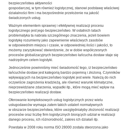
bezpieczeństwa aktywności
gospodarczej, w tym również logistycznej, stanowi podstawę właściwej
działalności firm i ma bezpośrednie przełożenie na jakość
świadczonych usług.
Ważnym elementem sprawnej i efektywnej realizacji procesu
logistycznego jest jego bezpieczeństwo. W ostatnich latach
problematyka ta nabrała szczególnego znaczenia, jeżeli bowiem
logistykę rozumiemy jako zapewnienie właściwych zasobów
w odpowiednim miejscu i czasie, w odpowiedniej ilości i jakości, to
możemy zaryzykować stwierdzenie, że w dobie współczesnych
procesów globalizacyjnych bezpieczeństwo łańcucha dostaw staje się
nadrzędnym celem logistyki.
Jednocześnie powinniśmy mieć świadomość tego, iż bezpieczeństwo
łańcuchów dostaw jest kategorią bardzo pojemną i złożoną. Czynników
wpływających na bezpieczeństwo logistyki jest wiele. Należą do nich
oczywiście zagrożenia kradzieżą, ale również warunki klimatyczne,
nieprzewidziane zdarzenia, wypadki itp., które mogą mieć wpływ na
bezpieczeństwo realizacji dostaw.
Oferowanie kompleksowych usług logistycznych przez wielu
usługodawców wymaga zatem takich ustaleń normatywnych
w obszarze bezpieczeństwa, które uwzględniałyby złożoność realizacji
procesów oraz liczbę firm logistycznych biorących udział w realizacji
danego procesu, ich różnorodność, zakres ich działań itp.
Powstała w 2008 roku norma ISO 28000 została stworzona jako