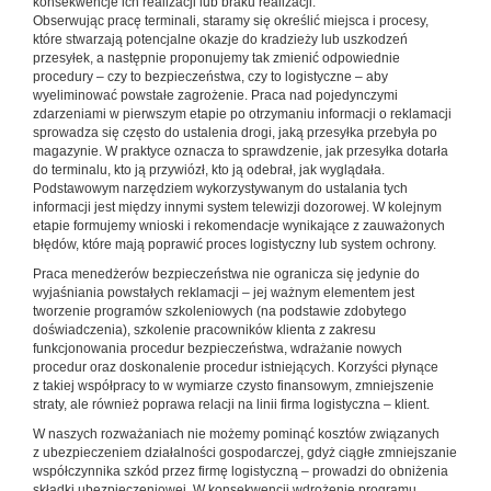
konsekwencje ich realizacji lub braku realizacji.
Obserwując pracę terminali, staramy się określić miejsca i procesy,
które stwarzają potencjalne okazje do kradzieży lub uszkodzeń
przesyłek, a następnie proponujemy tak zmienić odpowiednie
procedury – czy to bezpieczeństwa, czy to logistyczne – aby
wyeliminować powstałe zagrożenie. Praca nad pojedynczymi
zdarzeniami w pierwszym etapie po otrzymaniu informacji o reklamacji
sprowadza się często do ustalenia drogi, jaką przesyłka przebyła po
magazynie. W praktyce oznacza to sprawdzenie, jak przesyłka dotarła
do terminalu, kto ją przywiózł, kto ją odebrał, jak wyglądała.
Podstawowym narzędziem wykorzystywanym do ustalania tych
informacji jest między innymi system telewizji dozorowej. W kolejnym
etapie formujemy wnioski i rekomendacje wynikające z zauważonych
błędów, które mają poprawić proces logistyczny lub system ochrony.
Praca menedżerów bezpieczeństwa nie ogranicza się jedynie do
wyjaśniania powstałych reklamacji – jej ważnym elementem jest
tworzenie programów szkoleniowych (na podstawie zdobytego
doświadczenia), szkolenie pracowników klienta z zakresu
funkcjonowania procedur bezpieczeństwa, wdrażanie nowych
procedur oraz doskonalenie procedur istniejących. Korzyści płynące
z takiej współpracy to w wymiarze czysto finansowym, zmniejszenie
straty, ale również poprawa relacji na linii firma logistyczna – klient.
W naszych rozważaniach nie możemy pominąć kosztów związanych
z ubezpieczeniem działalności gospodarczej, gdyż ciągłe zmniejszanie
współczynnika szkód przez firmę logistyczną – prowadzi do obniżenia
składki ubezpieczeniowej. W konsekwencji wdrożenie programu