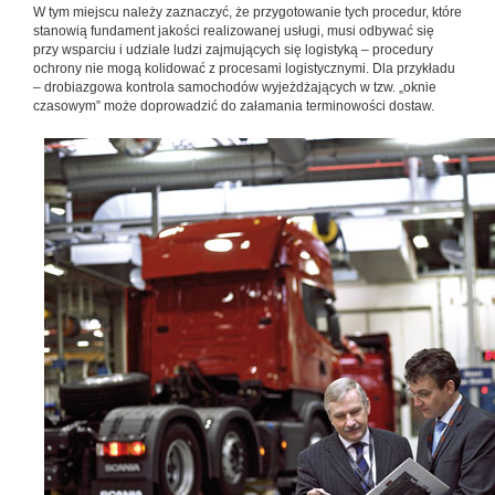
W tym miejscu należy zaznaczyć, że przygotowanie tych procedur, które
stanowią fundament jakości realizowanej usługi, musi odbywać się
przy wsparciu i udziale ludzi zajmujących się logistyką – procedury
ochrony nie mogą kolidować z procesami logistycznymi. Dla przykładu
– drobiazgowa kontrola samochodów wyjeżdżających w tzw. „oknie
czasowym” może doprowadzić do załamania terminowości dostaw.