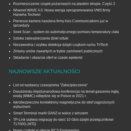
Rozmieszczenie czujek pożarowych na płaskim stropie. Część 2
Wisenet WAVE 4.0. Nowa wersja oprogramowania VMS firmy
Hanwha Techwin
Pierwsza kamera nasobna firmy Axis Communications już w
sprzedaży
Seek Scan - system do automatycznego pomiaru temperatury ciała
Sztuka zabezpieczania dzieł sztuki
Niezawodna i szybka detekcja dzięki czujkom ruchu TriTech
Zmiany umów zawartych w trybie zamówień publicznych
Składanie i otwarcie ofert w czasie epidemii
NAJNOWSZE AKTUALNOŚCI
List od wydawcy czasopisma "Zabezpieczenia"
Dwudziesta międzynarodowa konferencja na temat gaszenia mgłą
wodą (IWMC) odbędzie się w Polsce w 2021 r.
Iskrobezpieczne kontaktrony magnetyczne do stref zagrożonych
wybuchem
Smart Terminal marki GANZ w walce z wirusem
TP-Link ułatwia migrację do sieci 10 Gb/s dzięki przełącznikowi
T1700G‑28TQ
Nowe czytniki w ofercie RCS Engineering