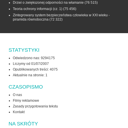
Drzwi o zwiększonej odporności na włamanie
(76 515)
Teoria ochrony informacji (cz. 1)
(75 456)
Zintegrowany system bezpieczeństwa człowieka w XXI wieku -
piramida równoboczna
(72 322)
STATYSTYKI
Odwiedzono nas: 9294175
Liczymy od 01/07/2007
Opublikowanych treści: 4075
Aktualnie na stronie:
1
CZASOPISMO
O nas
Filmy reklamowe
Zasady przygotowania tekstu
Kontakt
NA SKRÓTY