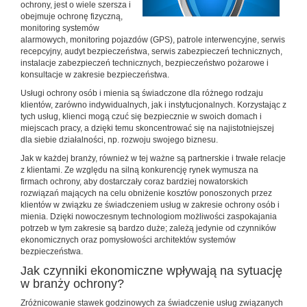
ochrony, jest o wiele szersza i
obejmuje ochronę fizyczną,
monitoring systemów
alarmowych, monitoring pojazdów (GPS), patrole interwencyjne, serwis
recepcyjny, audyt bezpieczeństwa, serwis zabezpieczeń technicznych,
instalacje zabezpieczeń technicznych, bezpieczeństwo pożarowe i
konsultacje w zakresie bezpieczeństwa.
Usługi ochrony osób i mienia są świadczone dla różnego rodzaju
klientów, zarówno indywidualnych, jak i instytucjonalnych. Korzystając z
tych usług, klienci mogą czuć się bezpiecznie w swoich domach i
miejscach pracy, a dzięki temu skoncentrować się na najistotniejszej
dla siebie działalności, np. rozwoju swojego biznesu.
Jak w każdej branży, również w tej ważne są partnerskie i trwałe relacje
z klientami. Ze względu na silną konkurencję rynek wymusza na
firmach ochrony, aby dostarczały coraz bardziej nowatorskich
rozwiązań mających na celu obniżenie kosztów ponoszonych przez
klientów w związku ze świadczeniem usług w zakresie ochrony osób i
mienia. Dzięki nowoczesnym technologiom możliwości zaspokajania
potrzeb w tym zakresie są bardzo duże; zależą jedynie od czynników
ekonomicznych oraz pomysłowości architektów systemów
bezpieczeństwa.
Jak czynniki ekonomiczne wpływają na sytuację
w branży ochrony?
Zróżnicowanie stawek godzinowych za świadczenie usług związanych