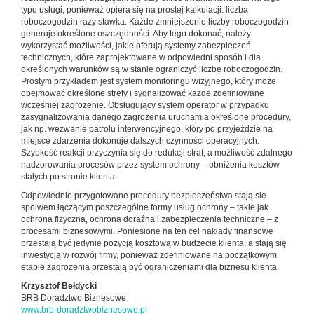
typu usługi, ponieważ opiera się na prostej kalkulacji: liczba
roboczogodzin razy stawka. Każde zmniejszenie liczby roboczogodzin
generuje określone oszczędności. Aby tego dokonać, należy
wykorzystać możliwości, jakie oferują systemy zabezpieczeń
technicznych, które zaprojektowane w odpowiedni sposób i dla
określonych warunków są w stanie ograniczyć liczbę roboczogodzin.
Prostym przykładem jest system monitoringu wizyjnego, który może
obejmować określone strefy i sygnalizować każde zdefiniowane
wcześniej zagrożenie. Obsługujący system operator w przypadku
zasygnalizowania danego zagrożenia uruchamia określone procedury,
jak np. wezwanie patrolu interwencyjnego, który po przyjeździe na
miejsce zdarzenia dokonuje dalszych czynności operacyjnych.
Szybkość reakcji przyczynia się do redukcji strat, a możliwość zdalnego
nadzorowania procesów przez system ochrony – obniżenia kosztów
stałych po stronie klienta.
Odpowiednio przygotowane procedury bezpieczeństwa stają się
spoiwem łączącym poszczególne formy usług ochrony – takie jak
ochrona fizyczna, ochrona doraźna i zabezpieczenia techniczne – z
procesami biznesowymi. Poniesione na ten cel nakłady finansowe
przestają być jedynie pozycją kosztową w budżecie klienta, a stają się
inwestycją w rozwój firmy, ponieważ zdefiniowane na początkowym
etapie zagrożenia przestają być ograniczeniami dla biznesu klienta.
Krzysztof Bełdycki
BRB Doradztwo Biznesowe
www.brb-doradztwobiznesowe.pl