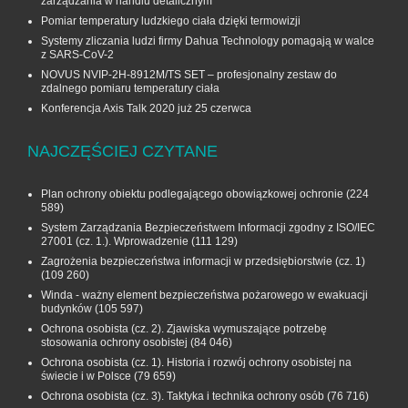
zarządzania w handlu detalicznym
Pomiar temperatury ludzkiego ciała dzięki termowizji
Systemy zliczania ludzi firmy Dahua Technology pomagają w walce
z SARS-CoV-2
NOVUS NVIP-2H-8912M/TS SET – profesjonalny zestaw do
zdalnego pomiaru temperatury ciała
Konferencja Axis Talk 2020 już 25 czerwca
NAJCZĘŚCIEJ CZYTANE
Plan ochrony obiektu podlegającego obowiązkowej ochronie
(224
589)
System Zarządzania Bezpieczeństwem Informacji zgodny z ISO/IEC
27001 (cz. 1.). Wprowadzenie
(111 129)
Zagrożenia bezpieczeństwa informacji w przedsiębiorstwie (cz. 1)
(109 260)
Winda - ważny element bezpieczeństwa pożarowego w ewakuacji
budynków
(105 597)
Ochrona osobista (cz. 2). Zjawiska wymuszające potrzebę
stosowania ochrony osobistej
(84 046)
Ochrona osobista (cz. 1). Historia i rozwój ochrony osobistej na
świecie i w Polsce
(79 659)
Ochrona osobista (cz. 3). Taktyka i technika ochrony osób
(76 716)