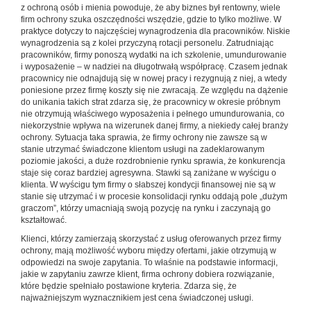
z ochroną osób i mienia powoduje, że aby biznes był rentowny, wiele
firm ochrony szuka oszczędności wszędzie, gdzie to tylko możliwe. W
praktyce dotyczy to najczęściej wynagrodzenia dla pracowników. Niskie
wynagrodzenia są z kolei przyczyną rotacji personelu. Zatrudniając
pracowników, firmy ponoszą wydatki na ich szkolenie, umundurowanie
i wyposażenie – w nadziei na długotrwałą współpracę. Czasem jednak
pracownicy nie odnajdują się w nowej pracy i rezygnują z niej, a wtedy
poniesione przez firmę koszty się nie zwracają. Ze względu na dążenie
do unikania takich strat zdarza się, że pracownicy w okresie próbnym
nie otrzymują właściwego wyposażenia i pełnego umundurowania, co
niekorzystnie wpływa na wizerunek danej firmy, a niekiedy całej branży
ochrony. Sytuacja taka sprawia, że firmy ochrony nie zawsze są w
stanie utrzymać świadczone klientom usługi na zadeklarowanym
poziomie jakości, a duże rozdrobnienie rynku sprawia, że konkurencja
staje się coraz bardziej agresywna. Stawki są zaniżane w wyścigu o
klienta. W wyścigu tym firmy o słabszej kondycji finansowej nie są w
stanie się utrzymać i w procesie konsolidacji rynku oddają pole „dużym
graczom”, którzy umacniają swoją pozycję na rynku i zaczynają go
kształtować.
Klienci, którzy zamierzają skorzystać z usług oferowanych przez firmy
ochrony, mają możliwość wyboru między ofertami, jakie otrzymują w
odpowiedzi na swoje zapytania. To właśnie na podstawie informacji,
jakie w zapytaniu zawrze klient, firma ochrony dobiera rozwiązanie,
które będzie spełniało postawione kryteria. Zdarza się, że
najważniejszym wyznacznikiem jest cena świadczonej usługi.