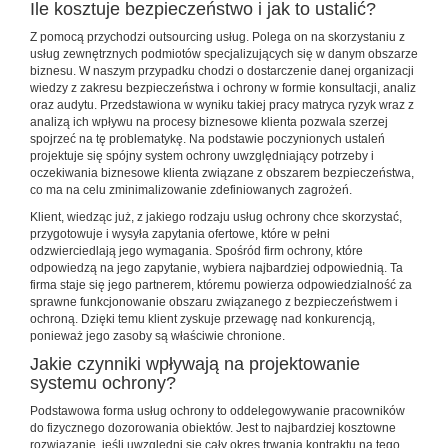
Ile kosztuje bezpieczeństwo i jak to ustalić?
Z pomocą przychodzi outsourcing usług. Polega on na skorzystaniu z
usług zewnętrznych podmiotów specjalizujących się w danym obszarze
biznesu. W naszym przypadku chodzi o dostarczenie danej organizacji
wiedzy z zakresu bezpieczeństwa i ochrony w formie konsultacji, analiz
oraz audytu. Przedstawiona w wyniku takiej pracy matryca ryzyk wraz z
analizą ich wpływu na procesy biznesowe klienta pozwala szerzej
spojrzeć na tę problematykę. Na podstawie poczynionych ustaleń
projektuje się spójny system ochrony uwzględniający potrzeby i
oczekiwania biznesowe klienta związane z obszarem bezpieczeństwa,
co ma na celu zminimalizowanie zdefiniowanych zagrożeń.
Klient, wiedząc już, z jakiego rodzaju usług ochrony chce skorzystać,
przygotowuje i wysyła zapytania ofertowe, które w pełni
odzwierciedlają jego wymagania. Spośród firm ochrony, które
odpowiedzą na jego zapytanie, wybiera najbardziej odpowiednią. Ta
firma staje się jego partnerem, któremu powierza odpowiedzialność za
sprawne funkcjonowanie obszaru związanego z bezpieczeństwem i
ochroną. Dzięki temu klient zyskuje przewagę nad konkurencją,
ponieważ jego zasoby są właściwie chronione.
Jakie czynniki wpływają na projektowanie
systemu ochrony?
Podstawowa forma usług ochrony to oddelegowywanie pracowników
do fizycznego dozorowania obiektów. Jest to najbardziej kosztowne
rozwiązanie, jeśli uwzględni się cały okres trwania kontraktu na tego