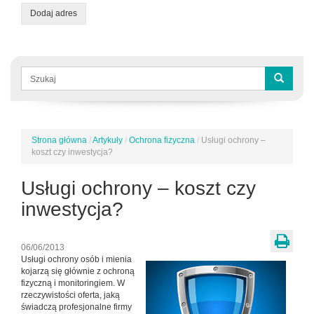
Dodaj adres
Formularz
wyszukiwania
Szukaj
Strona główna
/
Artykuły
/
Ochrona fizyczna
/
Usługi ochrony –
Jesteś
koszt czy inwestycja?
tutaj
Usługi ochrony – koszt czy
inwestycja?
06/06/2013
Usługi ochrony osób i mienia
kojarzą się głównie z ochroną
fizyczną i monitoringiem. W
rzeczywistości oferta, jaką
świadczą profesjonalne firmy