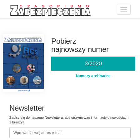
Toggle
navigatio
Przejdź
do
treści
Pobierz
najnowszy numer
3/2020
Numery archiwalne
Newsletter
Zapisz się do naszego Newslettera, aby otrzymywać informacje o nowościach
z branży!