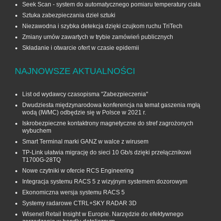
Seek Scan - system do automatycznego pomiaru temperatury ciała
Sztuka zabezpieczania dzieł sztuki
Niezawodna i szybka detekcja dzięki czujkom ruchu TriTech
Zmiany umów zawartych w trybie zamówień publicznych
Składanie i otwarcie ofert w czasie epidemii
NAJNOWSZE AKTUALNOŚCI
List od wydawcy czasopisma "Zabezpieczenia"
Dwudziesta międzynarodowa konferencja na temat gaszenia mgłą
wodą (IWMC) odbędzie się w Polsce w 2021 r.
Iskrobezpieczne kontaktrony magnetyczne do stref zagrożonych
wybuchem
Smart Terminal marki GANZ w walce z wirusem
TP-Link ułatwia migrację do sieci 10 Gb/s dzięki przełącznikowi
T1700G‑28TQ
Nowe czytniki w ofercie RCS Engineering
Integracja systemu RACS 5 z wizyjnym systemem dozorowym
Ekonomiczna wersja systemu RACS 5
Systemy radarowe CTRL+SKY RADAR 3D
Wisenet Retail Insight w Europie. Narzędzie do efektywnego