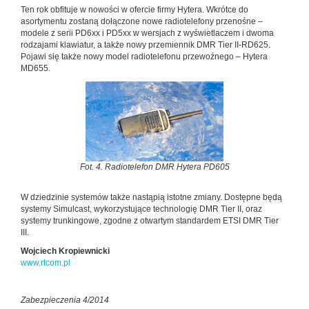
Ten rok obfituje w nowości w ofercie firmy Hytera. Wkrótce do
asortymentu zostaną dołączone nowe radiotelefony przenośne –
modele z serii PD6xx i PD5xx w wersjach z wyświetlaczem i dwoma
rodzajami klawiatur, a także nowy przemiennik DMR Tier II-RD625.
Pojawi się także nowy model radiotelefonu przewoźnego – Hytera
MD655.
Fot. 4. Radiotelefon DMR Hytera PD605
W dziedzinie systemów także nastąpią istotne zmiany. Dostępne będą
systemy Simulcast, wykorzystujące technologię DMR Tier II, oraz
systemy trunkingowe, zgodne z otwartym standardem ETSI DMR Tier
III.
Wojciech Kropiewnicki
www.rtcom.pl
Zabezpieczenia 4/2014