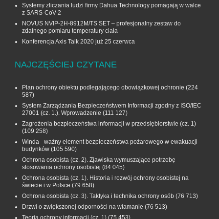
Systemy zliczania ludzi firmy Dahua Technology pomagają w walce
z SARS-CoV-2
NOVUS NVIP-2H-8912M/TS SET – profesjonalny zestaw do
zdalnego pomiaru temperatury ciała
Konferencja Axis Talk 2020 już 25 czerwca
NAJCZĘŚCIEJ CZYTANE
Plan ochrony obiektu podlegającego obowiązkowej ochronie
(224
587)
System Zarządzania Bezpieczeństwem Informacji zgodny z ISO/IEC
27001 (cz. 1.). Wprowadzenie
(111 127)
Zagrożenia bezpieczeństwa informacji w przedsiębiorstwie (cz. 1)
(109 258)
Winda - ważny element bezpieczeństwa pożarowego w ewakuacji
budynków
(105 590)
Ochrona osobista (cz. 2). Zjawiska wymuszające potrzebę
stosowania ochrony osobistej
(84 045)
Ochrona osobista (cz. 1). Historia i rozwój ochrony osobistej na
świecie i w Polsce
(79 658)
Ochrona osobista (cz. 3). Taktyka i technika ochrony osób
(76 713)
Drzwi o zwiększonej odporności na włamanie
(76 513)
Teoria ochrony informacji (cz. 1)
(75 453)