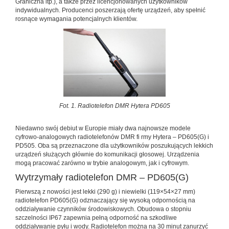
Graniczna itp.), a także przez licencjonowanych użytkowników
indywidualnych. Producenci poszerzają ofertę urządzeń, aby spełnić
rosnące wymagania potencjalnych klientów.
Fot. 1. Radiotelefon DMR Hytera PD605
Niedawno swój debiut w Europie miały dwa najnowsze modele
cyfrowo-analogowych radiotelefonów DMR fi rmy Hytera – PD605(G) i
PD505. Oba są przeznaczone dla użytkowników poszukujących lekkich
urządzeń służących głównie do komunikacji głosowej. Urządzenia
mogą pracować zarówno w trybie analogowym, jak i cyfrowym.
Wytrzymały radiotelefon DMR – PD605(G)
Pierwszą z nowości jest lekki (290 g) i niewielki (119×54×27 mm)
radiotelefon PD605(G) odznaczający się wysoką odpornością na
oddziaływanie czynników środowiskowych. Obudowa o stopniu
szczelności IP67 zapewnia pełną odporność na szkodliwe
oddziaływanie pyłu i wody. Radiotelefon można na 30 minut zanurzyć