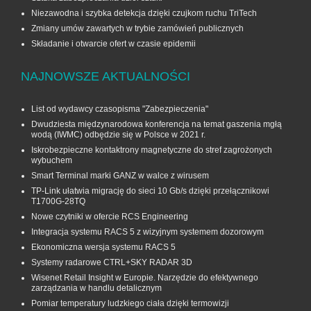
Niezawodna i szybka detekcja dzięki czujkom ruchu TriTech
Zmiany umów zawartych w trybie zamówień publicznych
Składanie i otwarcie ofert w czasie epidemii
NAJNOWSZE AKTUALNOŚCI
List od wydawcy czasopisma "Zabezpieczenia"
Dwudziesta międzynarodowa konferencja na temat gaszenia mgłą
wodą (IWMC) odbędzie się w Polsce w 2021 r.
Iskrobezpieczne kontaktrony magnetyczne do stref zagrożonych
wybuchem
Smart Terminal marki GANZ w walce z wirusem
TP-Link ułatwia migrację do sieci 10 Gb/s dzięki przełącznikowi
T1700G‑28TQ
Nowe czytniki w ofercie RCS Engineering
Integracja systemu RACS 5 z wizyjnym systemem dozorowym
Ekonomiczna wersja systemu RACS 5
Systemy radarowe CTRL+SKY RADAR 3D
Wisenet Retail Insight w Europie. Narzędzie do efektywnego
zarządzania w handlu detalicznym
Pomiar temperatury ludzkiego ciała dzięki termowizji