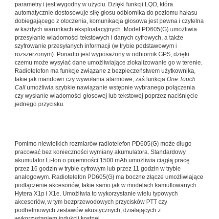
parametry i jest wygodny w użyciu. Dzięki funkcji LQO, która
automatycznie dostosowuje siłę głosu odbiornika do poziomu hałasu
dobiegającego z otoczenia, komunikacja głosowa jest pewna i czytelna
w każdych warunkach eksploatacyjnych. Model PD605(G) umożliwia
przesyłanie wiadomości tekstowych i danych cyfrowych, a także
szyfrowanie przesyłanych informacji (w trybie podstawowym i
rozszerzonym). Ponadto jest wyposażony w odbiornik GPS, dzięki
czemu może wysyłać dane umożliwiające zlokalizowanie go w terenie.
Radiotelefon ma funkcje związane z bezpieczeństwem użytkownika,
takie jak mandown czy wywołania alarmowe, zaś funkcja
One Touch
Call
umożliwia szybkie nawiązanie wstępnie wybranego połączenia
czy wysłanie wiadomości głosowej lub tekstowej poprzez naciśnięcie
jednego przycisku.
Pomimo niewielkich rozmiarów radiotelefon PD605(G) może długo
pracować bez konieczności wymiany akumulatora. Standardowy
akumulator Li-Ion o pojemności 1500 mAh umożliwia ciągłą pracę
przez 16 godzin w trybie cyfrowym lub przez 11 godzin w trybie
analogowym. Radiotelefon PD605(G) ma boczne złącze umożliwiające
podłączenie akcesoriów, takie samo jak w modelach kamuflowanych
Hytera X1p i X1e. Umożliwia to wykorzystanie wielu typowych
akcesoriów, w tym bezprzewodowych przycisków PTT czy
podhełmowych zestawów akustycznych, działających z
wykorzystaniem indukcji kostnej.