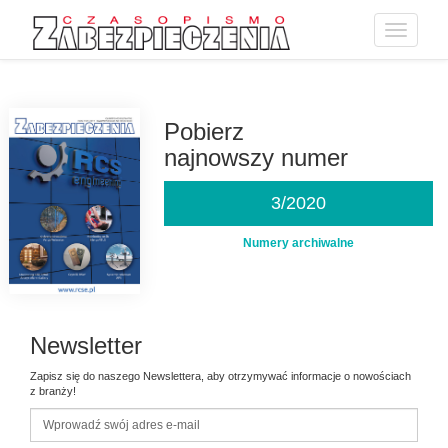
Toggle
navigatio
Przejdź
do
treści
Pobierz
najnowszy numer
3/2020
Numery archiwalne
Newsletter
Zapisz się do naszego Newslettera, aby otrzymywać informacje o nowościach
z branży!