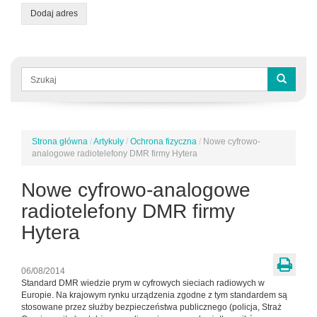
Dodaj adres
Formularz
wyszukiwania
Szukaj
Strona główna
/
Artykuły
/
Ochrona fizyczna
/
Nowe cyfrowo-
Jesteś
analogowe radiotelefony DMR firmy Hytera
tutaj
Nowe cyfrowo-analogowe
radiotelefony DMR firmy
Hytera
06/08/2014
Standard DMR wiedzie prym w cyfrowych sieciach radiowych w
Europie. Na krajowym rynku urządzenia zgodne z tym standardem są
stosowane przez służby bezpieczeństwa publicznego (policja, Straż