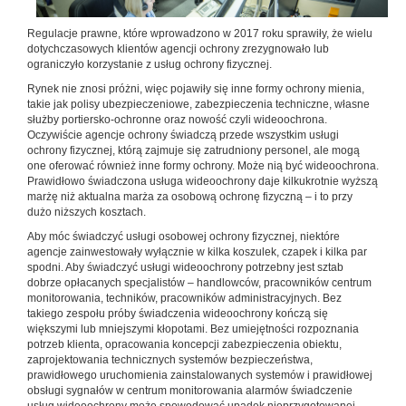
Regulacje prawne, które wprowadzono w 2017 roku sprawiły, że wielu
dotychczasowych klientów agencji ochrony zrezygnowało lub
ograniczyło korzystanie z usług ochrony fizycznej.
Rynek nie znosi próżni, więc pojawiły się inne formy ochrony mienia,
takie jak polisy ubezpieczeniowe, zabezpieczenia techniczne, własne
służby portiersko-ochronne oraz nowość czyli wideoochrona.
Oczywiście agencje ochrony świadczą przede wszystkim usługi
ochrony fizycznej, którą zajmuje się zatrudniony personel, ale mogą
one oferować również inne formy ochrony. Może nią być wideoochrona.
Prawidłowo świadczona usługa wideoochrony daje kilkukrotnie wyższą
marżę niż aktualna marża za osobową ochronę fizyczną – i to przy
dużo niższych kosztach.
Aby móc świadczyć usługi osobowej ochrony fizycznej, niektóre
agencje zainwestowały wyłącznie w kilka koszulek, czapek i kilka par
spodni. Aby świadczyć usługi wideoochrony potrzebny jest sztab
dobrze opłacanych specjalistów – handlowców, pracowników centrum
monitorowania, techników, pracowników administracyjnych. Bez
takiego zespołu próby świadczenia wideoochrony kończą się
większymi lub mniejszymi kłopotami. Bez umiejętności rozpoznania
potrzeb klienta, opracowania koncepcji zabezpieczenia obiektu,
zaprojektowania technicznych systemów bezpieczeństwa,
prawidłowego uruchomienia zainstalowanych systemów i prawidłowej
obsługi sygnałów w centrum monitorowania alarmów świadczenie
usług wideoochrony może spowodować upadek nieprzygotowanej