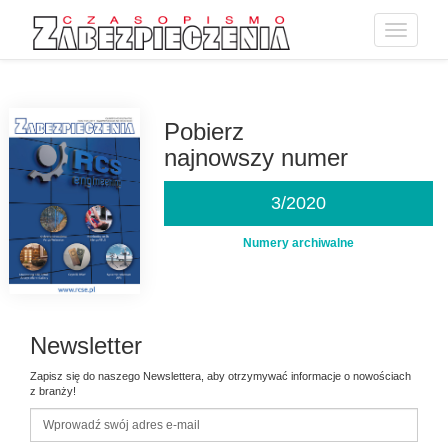
Toggle
navigatio
Przejdź
do
treści
Pobierz
najnowszy numer
3/2020
Numery archiwalne
Newsletter
Zapisz się do naszego Newslettera, aby otrzymywać informacje o nowościach
z branży!