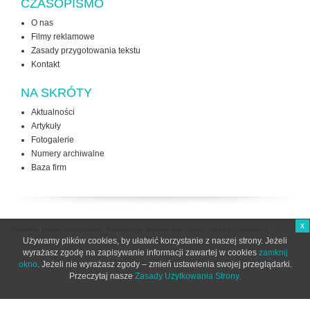
CZASOPISMO
O nas
Filmy reklamowe
Zasady przygotowania tekstu
Kontakt
NA SKRÓTY
Aktualności
Artykuły
Fotogalerie
Numery archiwalne
Baza firm
x
Wszelkie prawa zastrzeżone. Kopiowanie tekstów bez zgody redakcji zabronione /
Zasady
użytkowania strony
Używamy plików cookies, by ułatwić korzystanie z naszej strony. Jeżeli
wyrażasz zgodę na zapisywanie informacji zawartej w cookies
zamknij
okno
. Jeżeli nie wyrażasz zgody – zmień ustawienia swojej przeglądarki.
Przeczytaj nasze
Zasady Użytkowania Strony.