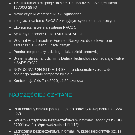
TP-Link ułatwia migrację do sieci 10 Gb/s dzięki przełącznikowi
T1700G‑28TQ
Nowe czytniki w ofercie RCS Engineering
Integracja systemu RACS 5 z wizyjnym systemem dozorowym
Ekonomiczna wersja systemu RACS 5
Systemy radarowe CTRL+SKY RADAR 3D
Wisenet Retail Insight w Europie. Narzędzie do efektywnego
zarządzania w handlu detalicznym
Pomiar temperatury ludzkiego ciała dzięki termowizji
Systemy zliczania ludzi firmy Dahua Technology pomagają w walce
z SARS-CoV-2
NOVUS NVIP-2H-8912M/TS SET – profesjonalny zestaw do
zdalnego pomiaru temperatury ciała
Konferencja Axis Talk 2020 już 25 czerwca
NAJCZĘŚCIEJ CZYTANE
Plan ochrony obiektu podlegającego obowiązkowej ochronie
(224
607)
System Zarządzania Bezpieczeństwem Informacji zgodny z ISO/IEC
27001 (cz. 1.). Wprowadzenie
(111 142)
Zagrożenia bezpieczeństwa informacji w przedsiębiorstwie (cz. 1)