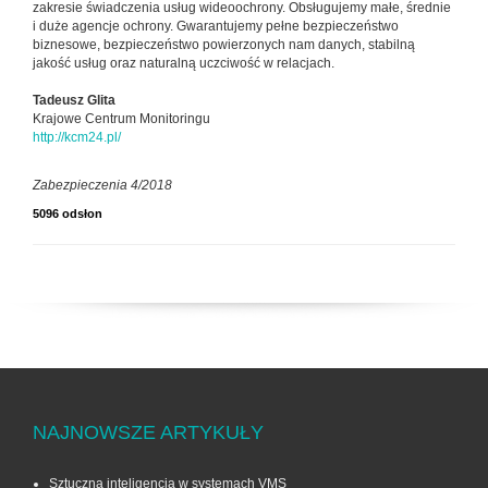
zakresie świadczenia usług wideoochrony. Obsługujemy małe, średnie
i duże agencje ochrony. Gwarantujemy pełne bezpieczeństwo
biznesowe, bezpieczeństwo powierzonych nam danych, stabilną
jakość usług oraz naturalną uczciwość w relacjach.
Tadeusz Glita
Krajowe Centrum Monitoringu
http://kcm24.pl/
Zabezpieczenia 4/2018
5096 odsłon
NAJNOWSZE ARTYKUŁY
Sztuczna inteligencja w systemach VMS