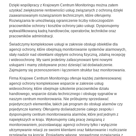
Dzięki współpracy z Krajowym Centrum Monitoringu można zatem
uzyskać zwiększenie rentowności usług związanych z ochroną dzięki
zaawansowanym rozwiązaniom technicznym, które oferujemy.
Rozwiązania te umożliwiają ograniczenie liczby roboczogodzin
pracowników ochrony i kosztów ochrony jako usługi. Dysponujemy
wykwalifikowaną kadrą handlowców, operatorów, techników oraz
pracowników administracji.
Świadczymy kompleksowe usługi w zakresie obsługi obiektów dla
agencji ochrony, które obejmują monitorowanie systemów alarmowych,
stały nadzór nad obiektami objętymi ochroną fizyczną, zdalną recepcję
i wideoochronę. My sami jesteśmy zafascynowani tymi nowymi
usługami i mamy zdobywane przez dziesięć lat doświadczenie.
Zajmujemy się przenoszeniem i łączeniem struktur baz monitorowania.
Firma Krajowe Centrum Monitoringu oferuje każdej zainteresowanej
agencji ochrony kompleksowe wsparcie w zakresie usług
wideoochrony, które obejmuje szkolenie pracowników działu
handlowego, wsparcie działu technicznego i obsługę sygnałów w
naszym centrum monitorowania. Nie próbujemy sprzedawać
pojedynczych elementów, takich jak program do obsługi alarmów czy
pojedyncze kamery. Oferujemy doświadczenie całego zespołu i
dysponujemy centrum monitorowania alarmów, które jest jednym z
największych w kraju. Wykonujemy całą pracę związaną z
monitorowaniem, pozostawiając agencji ochrony tylko i wyłącznie
utrzymywanie relacji ze swoimi klientami oraz fakturowanie i rozliczanie
przelewów na koncie. Posiadamy własne, sprawdzone rozwiązania z