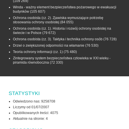
(109 269)
Winda - ważny element bezpieczeństwa pożarowego w ewakuacji
budynków
(105 607)
Ochrona osobista (cz. 2). Zjawiska wymuszające potrzebę
stosowania ochrony osobistej
(84 055)
Ochrona osobista (cz. 1). Historia i rozwój ochrony osobistej na
świecie i w Polsce
(79 672)
Ochrona osobista (cz. 3). Taktyka i technika ochrony osób
(76 728)
Drzwi o zwiększonej odporności na włamanie
(76 530)
Teoria ochrony informacji (cz. 1)
(75 480)
Zintegrowany system bezpieczeństwa człowieka w XXI wieku -
piramida równoboczna
(72 330)
STATYSTYKI
Odwiedzono nas: 9258708
Liczymy od 01/07/2007
Opublikowanych treści: 4075
Aktualnie na stronie:
4