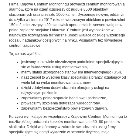
Firma Krajowe Centrum Monitoringu prowadzi centrum monitorowania
alarmów, które na dzień dzisiejszy obsługuje 8500 obiektów
stacjonarnych oraz przeszło 1000 kamer. Dysponuje nowym, oddanym
do użytku w sierpniu 2017 roku nowoczesnym obiektem o powierzchni
150 m2, mieszczącym 20 stanowisk operatorskich, serwerownię oraz
pełne zaplecze socjalne i biurowe. Centrum jest wyposażone w
najnowsze rozwiązania techniczne umożliwiające obsługę wszelkiego
rodzaju nadajników dostępnych na rynku. Posiadamy też równoległe
centrum zapasowe.
To, co nas wyróżnia:
jesteśmy całkowicie niezależnym podmiotem specjalizującym
się w świadczeniu usług monitorowania,
mamy status uzbrojonego stanowiska interwencyjnego (USI),
nasz zespół to wysokiej klasy specjaliści z branży, działający od
wielu lat na rynku monitorowania alarmów,
dzięki zdobytemu doświadczeniu oferujemy usługi na
najwyższym poziomie,
zapewniamy pełne wsparcie handlowe i techniczne,
prowadzimy szkolenia dotyczące wideoochrony,
zapewniamy bezpieczeństwo powierzonych danych.
Korzyści wynikające ze współpracy z Krajowym Centrum Monitoringu to
możliwość ograniczenia kosztów monitorowania o 50–80 procent w
skali roku. Dzięki współpracy w zakresie świadczenia usług firmy
specjalizujące się dotąd wyłącznie w ochronie fizycznej mają