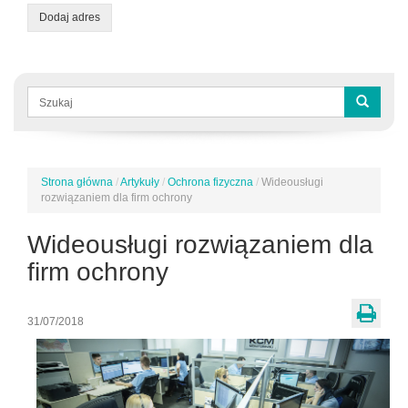
Dodaj adres
Formularz
wyszukiwania
Szukaj
Strona główna
/
Artykuły
/
Ochrona fizyczna
/
Wideousługi
Jesteś
rozwiązaniem dla firm ochrony
tutaj
Wideousługi rozwiązaniem dla
firm ochrony
31/07/2018