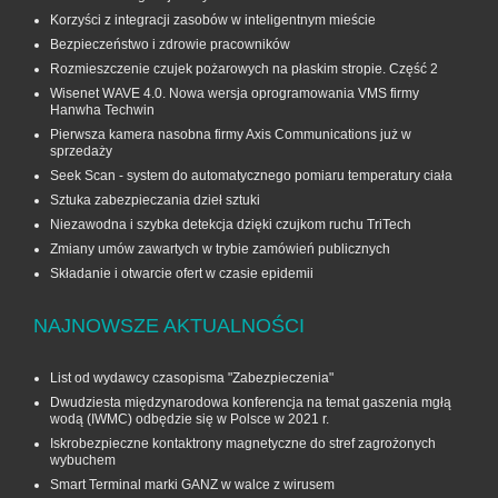
Korzyści z integracji zasobów w inteligentnym mieście
Bezpieczeństwo i zdrowie pracowników
Rozmieszczenie czujek pożarowych na płaskim stropie. Część 2
Wisenet WAVE 4.0. Nowa wersja oprogramowania VMS firmy
Hanwha Techwin
Pierwsza kamera nasobna firmy Axis Communications już w
sprzedaży
Seek Scan - system do automatycznego pomiaru temperatury ciała
Sztuka zabezpieczania dzieł sztuki
Niezawodna i szybka detekcja dzięki czujkom ruchu TriTech
Zmiany umów zawartych w trybie zamówień publicznych
Składanie i otwarcie ofert w czasie epidemii
NAJNOWSZE AKTUALNOŚCI
List od wydawcy czasopisma "Zabezpieczenia"
Dwudziesta międzynarodowa konferencja na temat gaszenia mgłą
wodą (IWMC) odbędzie się w Polsce w 2021 r.
Iskrobezpieczne kontaktrony magnetyczne do stref zagrożonych
wybuchem
Smart Terminal marki GANZ w walce z wirusem