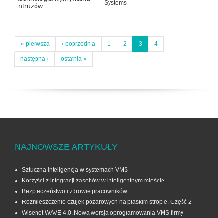
Systems
intruzów
« pierwsza
‹ poprzednia
1
2
3
4
następna ›
ostatnia »
NAJNOWSZE ARTYKUŁY
Sztuczna inteligencja w systemach VMS
Korzyści z integracji zasobów w inteligentnym mieście
Bezpieczeństwo i zdrowie pracowników
Rozmieszczenie czujek pożarowych na płaskim stropie. Część 2
Wisenet WAVE 4.0. Nowa wersja oprogramowania VMS firmy