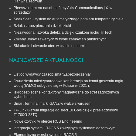
Hanwha Techwin
Pierwsza kamera nasobna firmy Axis Communications już w
sprzedaży
Seek Scan - system do automatycznego pomiaru temperatury ciała
Sztuka zabezpieczania dzieł sztuki
Niezawodna i szybka detekcja dzięki czujkom ruchu TriTech
Zmiany umów zawartych w trybie zamówień publicznych
Składanie i otwarcie ofert w czasie epidemii
NAJNOWSZE AKTUALNOŚCI
List od wydawcy czasopisma "Zabezpieczenia"
Dwudziesta międzynarodowa konferencja na temat gaszenia mgłą
wodą (IWMC) odbędzie się w Polsce w 2021 r.
Iskrobezpieczne kontaktrony magnetyczne do stref zagrożonych
wybuchem
Smart Terminal marki GANZ w walce z wirusem
TP-Link ułatwia migrację do sieci 10 Gb/s dzięki przełącznikowi
T1700G‑28TQ
Nowe czytniki w ofercie RCS Engineering
Integracja systemu RACS 5 z wizyjnym systemem dozorowym
Ekonomiczna wersja systemu RACS 5