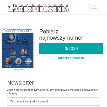
Toggle
navigatio
Przejdź
do
treści
Pobierz
najnowszy numer
3/2020
Numery archiwalne
Newsletter
Zapisz się do naszego Newslettera, aby otrzymywać informacje o nowościach
z branży!