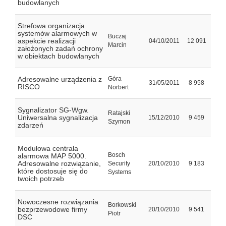
budowlanych
Strefowa organizacja
systemów alarmowych w
Buczaj
aspekcie realizacji
04/10/2011
12 091
Marcin
założonych zadań ochrony
w obiektach budowlanych
Adresowalne urządzenia z
Góra
31/05/2011
8 958
RISCO
Norbert
Sygnalizator SG-Wgw.
Ratajski
Uniwersalna sygnalizacja
15/12/2010
9 459
Szymon
zdarzeń
Modułowa centrala
Bosch
alarmowa MAP 5000.
Adresowalne rozwiązanie,
Security
20/10/2010
9 183
które dostosuje się do
Systems
twoich potrzeb
Nowoczesne rozwiązania
Borkowski
bezprzewodowe firmy
20/10/2010
9 541
Piotr
DSC