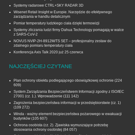
Systemy radarowe CTRL+SKY RADAR 3D
Wisenet Retail Insight w Europie. Narzędzie do efektywnego
zarządzania w handlu detalicznym
Pomiar temperatury ludzkiego ciała dzięki termowizji
Systemy zliczania ludzi firmy Dahua Technology pomagają w walce
z SARS-CoV-2
NOVUS NVIP-2H-8912M/TS SET – profesjonalny zestaw do
zdalnego pomiaru temperatury ciała
Konferencja Axis Talk 2020 już 25 czerwca
NAJCZĘŚCIEJ CZYTANE
Plan ochrony obiektu podlegającego obowiązkowej ochronie
(224
609)
System Zarządzania Bezpieczeństwem Informacji zgodny z ISO/IEC
27001 (cz. 1.). Wprowadzenie
(111 142)
Zagrożenia bezpieczeństwa informacji w przedsiębiorstwie (cz. 1)
(109 272)
Winda - ważny element bezpieczeństwa pożarowego w ewakuacji
budynków
(105 607)
Ochrona osobista (cz. 2). Zjawiska wymuszające potrzebę
stosowania ochrony osobistej
(84 057)