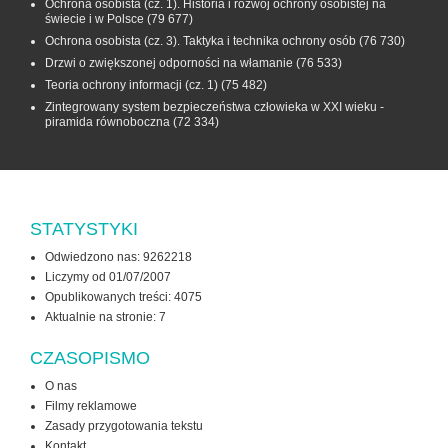
Ochrona osobista (cz. 1). Historia i rozwój ochrony osobistej na
świecie i w Polsce
(79 677)
Ochrona osobista (cz. 3). Taktyka i technika ochrony osób
(76 730)
Drzwi o zwiększonej odporności na włamanie
(76 533)
Teoria ochrony informacji (cz. 1)
(75 482)
Zintegrowany system bezpieczeństwa człowieka w XXI wieku -
piramida równoboczna
(72 334)
STATYSTYKI
Odwiedzono nas: 9262218
Liczymy od 01/07/2007
Opublikowanych treści: 4075
Aktualnie na stronie:
7
CZASOPISMO
O nas
Filmy reklamowe
Zasady przygotowania tekstu
Kontakt