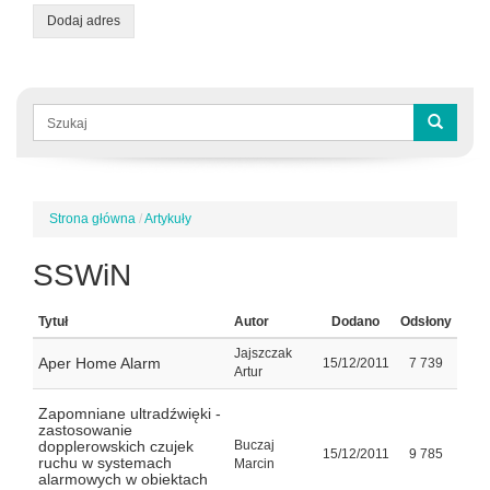
Dodaj adres
Formularz
wyszukiwania
Szukaj
Strona główna
/
Artykuły
Jesteś
tutaj
SSWiN
Tytuł
Autor
Dodano
Odsłony
Jajszczak
Aper Home Alarm
15/12/2011
7 739
Artur
Zapomniane ultradźwięki -
zastosowanie
dopplerowskich czujek
Buczaj
15/12/2011
9 785
ruchu w systemach
Marcin
alarmowych w obiektach