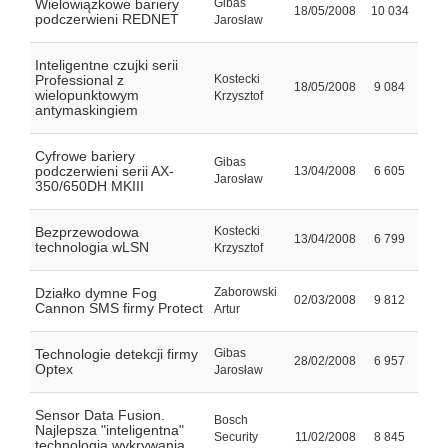
Wielowiązkowe bariery
Gibas
18/05/2008
10 034
podczerwieni REDNET
Jarosław
Inteligentne czujki serii
Professional z
Kostecki
18/05/2008
9 084
wielopunktowym
Krzysztof
antymaskingiem
Cyfrowe bariery
Gibas
podczerwieni serii AX-
13/04/2008
6 605
Jarosław
350/650DH MKIII
Bezprzewodowa
Kostecki
13/04/2008
6 799
technologia wLSN
Krzysztof
Działko dymne Fog
Zaborowski
02/03/2008
9 812
Cannon SMS firmy Protect
Artur
Technologie detekcji firmy
Gibas
28/02/2008
6 957
Optex
Jarosław
Sensor Data Fusion.
Bosch
Najlepsza "inteligentna"
Security
11/02/2008
8 845
technologia wykrywania