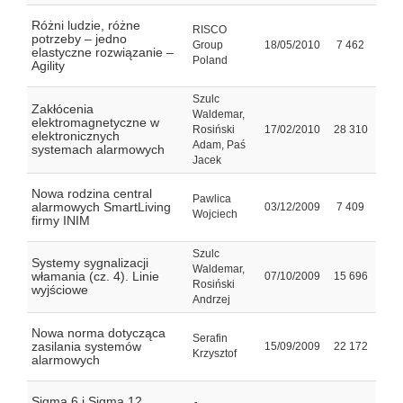
Różni ludzie, różne
RISCO
potrzeby – jedno
Group
18/05/2010
7 462
elastyczne rozwiązanie –
Poland
Agility
Szulc
Zakłócenia
Waldemar,
elektromagnetyczne w
Rosiński
17/02/2010
28 310
elektronicznych
Adam, Paś
systemach alarmowych
Jacek
Nowa rodzina central
Pawlica
alarmowych SmartLiving
03/12/2009
7 409
Wojciech
firmy INIM
Szulc
Systemy sygnalizacji
Waldemar,
włamania (cz. 4). Linie
07/10/2009
15 696
Rosiński
wyjściowe
Andrzej
Nowa norma dotycząca
Serafin
zasilania systemów
15/09/2009
22 172
Krzysztof
alarmowych
Sigma 6 i Sigma 12.