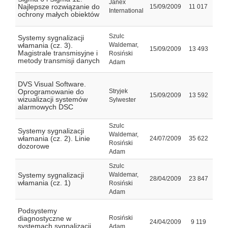
Janex
Najlepsze rozwiązanie do
15/09/2009
11 017
International
ochrony małych obiektów
Szulc
Systemy sygnalizacji
włamania (cz. 3).
Waldemar,
15/09/2009
13 493
Magistrale transmisyjne i
Rosiński
metody transmisji danych
Adam
DVS Visual Software.
Oprogramowanie do
Stryjek
15/09/2009
13 592
wizualizacji systemów
Sylwester
alarmowych DSC
Szulc
Systemy sygnalizacji
Waldemar,
włamania (cz. 2). Linie
24/07/2009
35 622
Rosiński
dozorowe
Adam
Szulc
Systemy sygnalizacji
Waldemar,
28/04/2009
23 847
włamania (cz. 1)
Rosiński
Adam
Podsystemy
diagnostyczne w
Rosiński
24/04/2009
9 119
systemach sygnalizacji
Adam