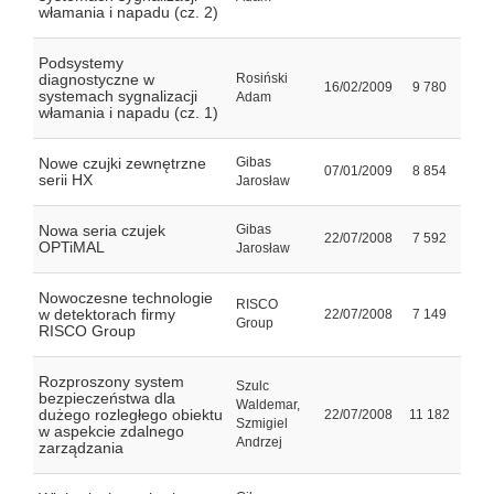
włamania i napadu (cz. 2)
Podsystemy
diagnostyczne w
Rosiński
16/02/2009
9 780
systemach sygnalizacji
Adam
włamania i napadu (cz. 1)
Nowe czujki zewnętrzne
Gibas
07/01/2009
8 854
serii HX
Jarosław
Nowa seria czujek
Gibas
22/07/2008
7 592
OPTiMAL
Jarosław
Nowoczesne technologie
RISCO
w detektorach firmy
22/07/2008
7 149
Group
RISCO Group
Rozproszony system
Szulc
bezpieczeństwa dla
Waldemar,
dużego rozległego obiektu
22/07/2008
11 182
Szmigiel
w aspekcie zdalnego
Andrzej
zarządzania