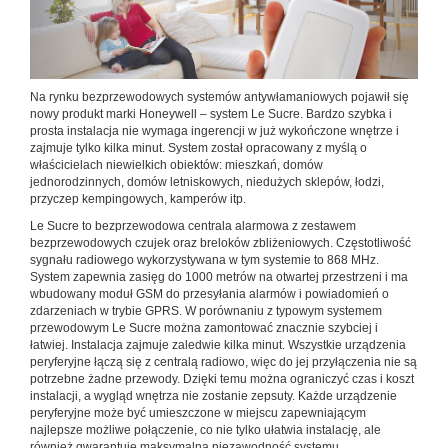
Na rynku bezprzewodowych systemów antywłamaniowych pojawił się
nowy produkt marki Honeywell – system Le Sucre. Bardzo szybka i
prosta instalacja nie wymaga ingerencji w już wykończone wnętrze i
zajmuje tylko kilka minut. System został opracowany z myślą o
właścicielach niewielkich obiektów: mieszkań, domów
jednorodzinnych, domów letniskowych, niedużych sklepów, łodzi,
przyczep kempingowych, kamperów itp.
Le Sucre to bezprzewodowa centrala alarmowa z zestawem
bezprzewodowych czujek oraz breloków zbliżeniowych. Częstotliwość
sygnału radiowego wykorzystywana w tym systemie to 868 MHz.
System zapewnia zasięg do 1000 metrów na otwartej przestrzeni i ma
wbudowany moduł GSM do przesyłania alarmów i powiadomień o
zdarzeniach w trybie GPRS. W porównaniu z typowym systemem
przewodowym Le Sucre można zamontować znacznie szybciej i
łatwiej. Instalacja zajmuje zaledwie kilka minut. Wszystkie urządzenia
peryferyjne łączą się z centralą radiowo, więc do jej przyłączenia nie są
potrzebne żadne przewody. Dzięki temu można ograniczyć czas i koszt
instalacji, a wygląd wnętrza nie zostanie zepsuty. Każde urządzenie
peryferyjne może być umieszczone w miejscu zapewniającym
najlepsze możliwe połączenie, co nie tylko ułatwia instalację, ale
również gwarantuje maksymalną niezawodność systemu.