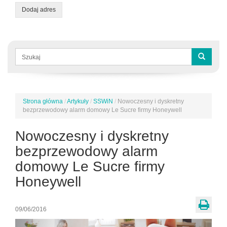
Dodaj adres
Formularz
wyszukiwania
Szukaj
Strona główna
/
Artykuły
/
SSWiN
/
Nowoczesny i dyskretny
Jesteś
bezprzewodowy alarm domowy Le Sucre firmy Honeywell
tutaj
Nowoczesny i dyskretny
bezprzewodowy alarm
domowy Le Sucre firmy
Honeywell
09/06/2016