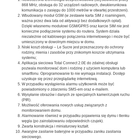
868 MHz, obsługa do 32 urządzeń radiowych, dwukierunkowa
komunikacja o zasięgu do 1000 metrów w otwartej przestrzeni).
Wbudowany moduł GSM (w zestawie karta SIM z roamingiem,
ważna przez dwa lata od aktywacji bez dodatkowych opłat).
Dzięki własnemu modułowi GSM/GPRS oraz karcie SIM nie jest
konieczne podłączenie systemu do routera. System działa
niezależnie od kablowego połączenia internetowego i może być
umieszczony w dowolnym miejscu w domu.
Niski koszt obsługi – Le Sucre jest przeznaczony do ochrony
rodziny, mienia i zasobów przy znikomym koszcie utrzymania
systemu;
Aplikacja sieciowa Total Connect 2.0E do zdalnej obsługi
pozwala monitorować dom i rodzinę z użyciem komputera lub
smartfonu. Oprogramowanie to nie wymaga instalacji. Dostęp
uzyskuje się przez przeglądarkę internetową.
W przypadku wystąpienia alarmu użytkownik może być
powiadomiony o zdarzeniu SMS-em oraz e-mailem.
Wysyłanie obrazów i danych ze specjalnych kamer/czujek ruchu
(PIR).
Możliwość oferowania nowych usług związanych z
monitorowaniem domu.
Alarmowanie również w przypadku pojawienia się dymu i tlenku
węgla (po zainstalowaniu odpowiednich czujek).
Zwarta konstrukcja i miniaturowy kształt.
Awaryjne zasilanie bateryjne w przypadku zaniku zasilania
sieciowego.