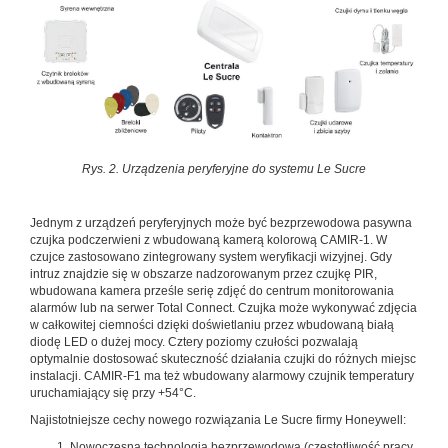
Rys. 2. Urządzenia peryferyjne do systemu Le Sucre
Jednym z urządzeń peryferyjnych może być bezprzewodowa pasywna
czujka podczerwieni z wbudowaną kamerą kolorową CAMIR-1. W
czujce zastosowano zintegrowany system weryfikacji wizyjnej. Gdy
intruz znajdzie się w obszarze nadzorowanym przez czujkę PIR,
wbudowana kamera prześle serię zdjęć do centrum monitorowania
alarmów lub na serwer Total Connect. Czujka może wykonywać zdjęcia
w całkowitej ciemności dzięki doświetlaniu przez wbudowaną białą
diodę LED o dużej mocy. Cztery poziomy czułości pozwalają
optymalnie dostosować skuteczność działania czujki do różnych miejsc
instalacji. CAMIR-F1 ma też wbudowany alarmowy czujnik temperatury
uruchamiający się przy +54°C.
Najistotniejsze cechy nowego rozwiązania Le Sucre firmy Honeywell:
Nowoczesna technologia bezprzewodowa (częstotliwość pracy