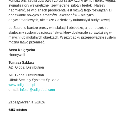
kontaktrony, czujki udarowe i zbicia szyby, czujki dymu i tlenku węgla,
sygnalizatory wewnętrzne i zewnętrzne, piloty i breloki. Należy
nadmienić, że w planach producenta jest rozwój tego rozwiązania i
dodawanie nowych elementów i akcesoriów – nie tylko
antywłamaniowych, ale także z dziedziny automatyki budynkowej.
Le Sucre to bardzo prosty w instalacji i obsłudze, a jednocześnie
skuteczny system bezpieczeństwa, który doskonale sprawdzi się w
małych lub mobilnych obiektach. W przypadku przeprowadzki system
można łatwo przenieść.
Anna Księżycka
Honeywell
Tomasz Szklarz
ADI Global Distribution
ADI Global Distribution
Ultrak Security Systems Sp. z o.o.
www.adiglobal.pl
e-mail:
info.pl@adiglobal.com
Zabezpieczenia 3/2016
6857 odsłon