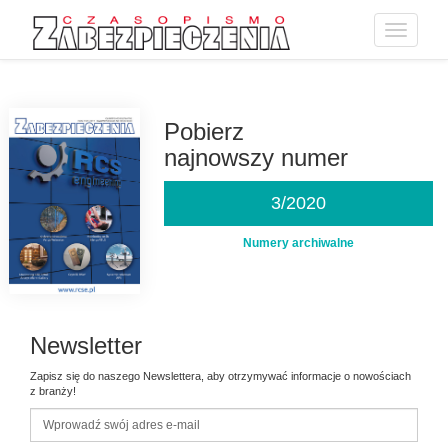
Toggle
navigatio
Przejdź
do
treści
Pobierz
najnowszy numer
3/2020
Numery archiwalne
Newsletter
Zapisz się do naszego Newslettera, aby otrzymywać informacje o nowościach
z branży!