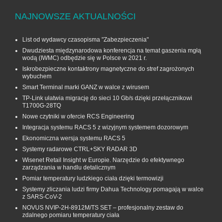
NAJNOWSZE AKTUALNOŚCI
List od wydawcy czasopisma "Zabezpieczenia"
Dwudziesta międzynarodowa konferencja na temat gaszenia mgłą
wodą (IWMC) odbędzie się w Polsce w 2021 r.
Iskrobezpieczne kontaktrony magnetyczne do stref zagrożonych
wybuchem
Smart Terminal marki GANZ w walce z wirusem
TP-Link ułatwia migrację do sieci 10 Gb/s dzięki przełącznikowi
T1700G‑28TQ
Nowe czytniki w ofercie RCS Engineering
Integracja systemu RACS 5 z wizyjnym systemem dozorowym
Ekonomiczna wersja systemu RACS 5
Systemy radarowe CTRL+SKY RADAR 3D
Wisenet Retail Insight w Europie. Narzędzie do efektywnego
zarządzania w handlu detalicznym
Pomiar temperatury ludzkiego ciała dzięki termowizji
Systemy zliczania ludzi firmy Dahua Technology pomagają w walce
z SARS-CoV-2
NOVUS NVIP-2H-8912M/TS SET – profesjonalny zestaw do
zdalnego pomiaru temperatury ciała