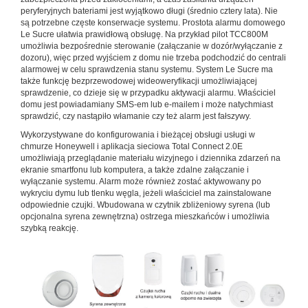
peryferyjnych bateriami jest wyjątkowo długi (średnio cztery lata). Nie
są potrzebne częste konserwacje systemu. Prostota alarmu domowego
Le Sucre ułatwia prawidłową obsługę. Na przykład pilot TCC800M
umożliwia bezpośrednie sterowanie (załączanie w dozór/wyłączanie z
dozoru), więc przed wyjściem z domu nie trzeba podchodzić do centrali
alarmowej w celu sprawdzenia stanu systemu. System Le Sucre ma
także funkcję bezprzewodowej wideoweryfikacji umożliwiającej
sprawdzenie, co dzieje się w przypadku aktywacji alarmu. Właściciel
domu jest powiadamiany SMS-em lub e-mailem i może natychmiast
sprawdzić, czy nastąpiło włamanie czy też alarm jest fałszywy.
Wykorzystywane do konfigurowania i bieżącej obsługi usługi w
chmurze Honeywell i aplikacja sieciowa Total Connect 2.0E
umożliwiają przeglądanie materiału wizyjnego i dziennika zdarzeń na
ekranie smartfonu lub komputera, a także zdalne załączanie i
wyłączanie systemu. Alarm może również zostać aktywowany po
wykryciu dymu lub tlenku węgla, jeżeli właściciel ma zainstalowane
odpowiednie czujki. Wbudowana w czytnik zbliżeniowy syrena (lub
opcjonalna syrena zewnętrzna) ostrzega mieszkańców i umożliwia
szybką reakcję.