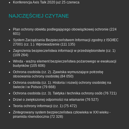
Konferencja Axis Talk 2020 już 25 czerwca
NAJCZĘŚCIEJ CZYTANE
Plan ochrony obiektu podlegającego obowiązkowej ochronie
(224
601)
System Zarządzania Bezpieczeństwem Informacji zgodny z ISO/IEC
27001 (cz. 1.). Wprowadzenie
(111 135)
Zagrożenia bezpieczeństwa informacji w przedsiębiorstwie (cz. 1)
(109 264)
Winda - ważny element bezpieczeństwa pożarowego w ewakuacji
budynków
(105 606)
Ochrona osobista (cz. 2). Zjawiska wymuszające potrzebę
stosowania ochrony osobistej
(84 050)
Ochrona osobista (cz. 1). Historia i rozwój ochrony osobistej na
świecie i w Polsce
(79 668)
Ochrona osobista (cz. 3). Taktyka i technika ochrony osób
(76 721)
Drzwi o zwiększonej odporności na włamanie
(76 527)
Teoria ochrony informacji (cz. 1)
(75 472)
Zintegrowany system bezpieczeństwa człowieka w XXI wieku -
piramida równoboczna
(72 328)