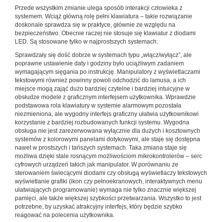
Przede wszystkim zmianie ulega sposób interakcji człowieka z
systemem. Wciąż główną rolę pełni klawiatura – takie rozwiązanie
doskonale sprawdza się w praktyce, głównie ze względu na
bezpieczeństwo. Obecnie raczej nie stosuje się klawiatur z diodami
LED. Są stosowane tylko w najprostszych systemach.
Sprawdzały się dość dobrze w systemach typu „włącz/wyłącz”, ale
poprawne ustawienie daty i godziny było uciążliwym zadaniem
wymagającym sięgania po instrukcję. Manipulatory z wyświetlaczami
tekstowymi również powinny powoli odchodzić do lamusa, a ich
miejsce mogą zająć dużo bardziej czytelne i bardziej intuicyjne w
obsłudze modele z graficznym interfejsem użytkownika. Wprawdzie
podstawowa rola klawiatury w systemie alarmowym pozostała
niezmieniona, ale wygodny interfejs graficzny ułatwia użytkownikowi
korzystanie z bardziej rozbudowanych funkcji systemu. Wygodna
obsługa nie jest zarezerwowana wyłącznie dla dużych i kosztownych
systemów z kolorowymi panelami dotykowymi, ale staje się dostępna
nawet w prostszych i tańszych systemach. Taka zmiana staje się
możliwa dzięki stale rosnącym możliwościom mikrokontrolerów – serc
cyfrowych urządzeń takich jak manipulator. W porównaniu ze
sterowaniem świecącymi diodami czy obsługą wyświetlaczy tekstowych
wyświetlanie grafiki (ikon czy pełnoekranowych, interaktywnych menu
ułatwiających programowanie) wymaga nie tylko znacznie większej
pamięci, ale także większej szybkości przetwarzania. Wszystko to jest
potrzebne, by uzyskać atrakcyjny interfejs, który będzie szybko
reagować na polecenia użytkownika.