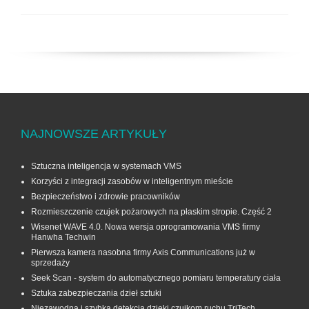
NAJNOWSZE ARTYKUŁY
Sztuczna inteligencja w systemach VMS
Korzyści z integracji zasobów w inteligentnym mieście
Bezpieczeństwo i zdrowie pracowników
Rozmieszczenie czujek pożarowych na płaskim stropie. Część 2
Wisenet WAVE 4.0. Nowa wersja oprogramowania VMS firmy
Hanwha Techwin
Pierwsza kamera nasobna firmy Axis Communications już w
sprzedaży
Seek Scan - system do automatycznego pomiaru temperatury ciała
Sztuka zabezpieczania dzieł sztuki
Niezawodna i szybka detekcja dzięki czujkom ruchu TriTech