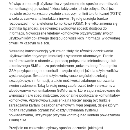
Mówiąc o interakcji użytkownika z systemem, nie sposób przemilczeć
komunikacyjnej „rewolucji”, która faktycznie już się odbyła. Dziś już
niewiele osób korzysta prywatnie z tradycyjnej linii telefonicznej (PSTN)
w celu utrzymywania kontaktu z innymi. Tę rolę przejęła bardzo
rozpowszechniona telefonia komórkowa (GSM). Nie tylko zmienia się
technika łączności, ale również ewoluował sposób dostępu do
informacji. Nowoczesne telefony komórkowe przyzwyczaiły swoich
użytkowników do łatwego dostępu do wszelkich informacji w dowolnej
chwili i w każdym miejscu.
Naturalną konsekwencją tych zmian stały się również oczekiwania
użytkowników dotyczące interakcji z systemem alarmowym. Proste
poinformowanie o alarmie za pomocą połączenia telefonicznego lub
lakonicznego SMS-a – za pośrednictwem „uniwersalnego” nadajnika
GSM przyłączonego do centrali – często nie jest już dla użytkowników
wystarczające. Świadomi użytkownicy coraz częściej oczekują
szczegółowych informacji, a także możliwości zdalnego sterowania
swoim systemem. Taką funkcję mogą zaoferować jedynie systemy z
wbudowanym komunikatorem GSM oraz te, które są przystosowane do
wyposażenia w specjalistyczne, opcjonalnie podłączane komunikatory
komórkowe. Przysłowiową „wisienką na torcie” mogą być funkcje
zarządzania kartami bezabonamentowymi typu prepaid, dzięki którym
można radykalnie ograniczyć koszty utrzymania systemu
powiadamiania, utrzymując przy tym kontrolę nad kontem powiązanym
z kartą SIM.
Przejście na całkowicie cyfrowy sposób łączności, jakim jest