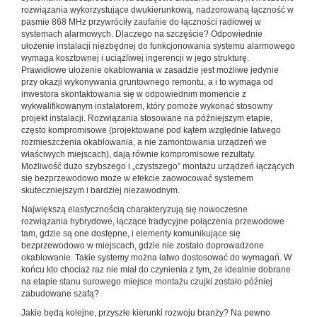
rozwiązania wykorzystujące dwukierunkową, nadzorowaną łączność w
pasmie 868 MHz przywróciły zaufanie do łączności radiowej w
systemach alarmowych. Dlaczego na szczęście? Odpowiednie
ułożenie instalacji niezbędnej do funkcjonowania systemu alarmowego
wymaga kosztownej i uciążliwej ingerencji w jego strukturę.
Prawidłowe ułożenie okablowania w zasadzie jest możliwe jedynie
przy okazji wykonywania gruntownego remontu, a i to wymaga od
inwestora skontaktowania się w odpowiednim momencie z
wykwalifikowanym instalatorem, który pomoże wykonać stosowny
projekt instalacji. Rozwiązania stosowane na późniejszym etapie,
często kompromisowe (projektowane pod kątem względnie łatwego
rozmieszczenia okablowania, a nie zamontowania urządzeń we
właściwych miejscach), dają równie kompromisowe rezultaty.
Możliwość dużo szybszego i „czystszego” montażu urządzeń łączących
się bezprzewodowo może w efekcie zaowocować systemem
skuteczniejszym i bardziej niezawodnym.
Największą elastycznością charakteryzują się nowoczesne
rozwiązania hybrydowe, łączące tradycyjne połączenia przewodowe
tam, gdzie są one dostępne, i elementy komunikujące się
bezprzewodowo w miejscach, gdzie nie zostało doprowadzone
okablowanie. Takie systemy można łatwo dostosować do wymagań. W
końcu kto chociaż raz nie miał do czynienia z tym, że idealnie dobrane
na etapie stanu surowego miejsce montażu czujki zostało później
zabudowane szafą?
Jakie będą kolejne, przyszłe kierunki rozwoju branży? Na pewno