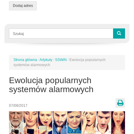
Dodaj adres
Formularz
wyszukiwania
Szukaj
Strona główna
/
Artykuły
/
SSWiN
/
Ewolucja popularnych
Jesteś
systemów alarmowych
tutaj
Ewolucja popularnych
systemów alarmowych
07/08/2017