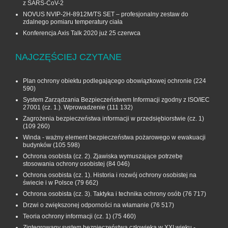
z SARS-CoV-2
NOVUS NVIP-2H-8912M/TS SET – profesjonalny zestaw do
zdalnego pomiaru temperatury ciała
Konferencja Axis Talk 2020 już 25 czerwca
NAJCZĘŚCIEJ CZYTANE
Plan ochrony obiektu podlegającego obowiązkowej ochronie
(224
590)
System Zarządzania Bezpieczeństwem Informacji zgodny z ISO/IEC
27001 (cz. 1.). Wprowadzenie
(111 132)
Zagrożenia bezpieczeństwa informacji w przedsiębiorstwie (cz. 1)
(109 260)
Winda - ważny element bezpieczeństwa pożarowego w ewakuacji
budynków
(105 598)
Ochrona osobista (cz. 2). Zjawiska wymuszające potrzebę
stosowania ochrony osobistej
(84 046)
Ochrona osobista (cz. 1). Historia i rozwój ochrony osobistej na
świecie i w Polsce
(79 662)
Ochrona osobista (cz. 3). Taktyka i technika ochrony osób
(76 717)
Drzwi o zwiększonej odporności na włamanie
(76 517)
Teoria ochrony informacji (cz. 1)
(75 460)
Zintegrowany system bezpieczeństwa człowieka w XXI wieku -