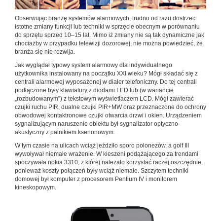
Obserwując branżę systemów alarmowych, trudno od razu dostrzec
istotne zmiany funkcji lub techniki w sprzęcie obecnym w porównaniu
do sprzętu sprzed 10–15 lat. Mimo iż zmiany nie są tak dynamiczne jak
chociażby w przypadku telewizji dozorowej, nie można powiedzieć, że
branża się nie rozwija.
Jak wyglądał typowy system alarmowy dla indywidualnego
użytkownika instalowany na początku XXI wieku? Mógł składać się z
centrali alarmowej wyposażonej w dialer telefoniczny. Do tej centrali
podłączone były klawiatury z diodami LED lub (w wariancie
„rozbudowanym”) z tekstowym wyświetlaczem LCD. Mógł zawierać
czujki ruchu PIR, dualne czujki PIR+MW oraz przeznaczone do ochrony
obwodowej kontaktronowe czujki otwarcia drzwi i okien. Urządzeniem
sygnalizującym naruszenie obiektu był sygnalizator optyczno-
akustyczny z palnikiem ksenonowym.
W tym czasie na ulicach wciąż jeździło sporo polonezów, a golf III
wywoływał niemałe wrażenie. W kieszeni podążającego za trendami
spoczywała nokia 3310, z której należało korzystać raczej oszczędnie,
ponieważ koszty połączeń były wciąż niemałe. Szczytem techniki
domowej był komputer z procesorem Pentium IV i monitorem
kineskopowym.