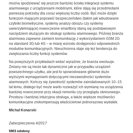
można spodziewać się jeszcze bardziej ścisłej integracji systemu
alarmowego z urządzeniami mobilnymi, które stają się przedmiotami
pierwszej potrzeby dla coraz większej liczby osób. Być może dzięki
funkcjom mającym poprawić bezpieczeństwo (takim jak wbudowane
czytniki biometryczne, systemy analizy obrazu czy systemy
uwierzytelniające) nowoczesne smartfony staną się podstawowym
narzędziem służącym do obsługi systemu alarmowego. Później branża
alarmowa zapewne zamieni komunikację z wykorzystaniem GSM 2G
na standard 3G lub 4G – w miarę wzrostu dostępności odpowiednich
modułów komunikacyjnych. Nieuchronna staje się też tendencja do
zwiększania liczby funkcji systemów.
Na powyższych przykładach widać wyraźnie, że branża ewoluuje.
Zmiany nie są może tak dynamiczne jak w przypadku urządzeń
powszechnego użytku, ale jest to spowodowane głównie dużo
wyższymi wymaganiami dotyczącymi niezawodności systemów
alarmowych. Kończy się żywotność systemów zainstalowanych 10–15
lat temu, dlatego być może warto rozważyć ich wymianę na urządzenia
bardziej nowoczesne przy okazji remontu czy przeglądu okresowego.
Prostsza i bardziej intuicyjna obsługa, a także większe możliwości
komunikacyjne zrekompensują właścicielowi jednorazowy wydatek.
Michał Konarski
Zabezpieczenia 4/2017
5903 odsłony