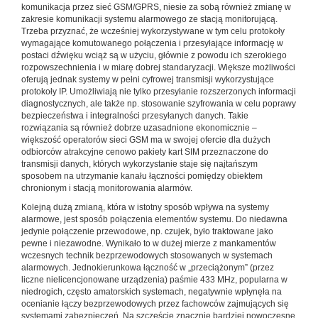
komunikacja przez sieć GSM/GPRS, niesie za sobą również zmianę w
zakresie komunikacji systemu alarmowego ze stacją monitorującą.
Trzeba przyznać, że wcześniej wykorzystywane w tym celu protokoły
wymagające komutowanego połączenia i przesyłające informację w
postaci dźwięku wciąż są w użyciu, głównie z powodu ich szerokiego
rozpowszechnienia i w miarę dobrej standaryzacji. Większe możliwości
oferują jednak systemy w pełni cyfrowej transmisji wykorzystujące
protokoły IP. Umożliwiają nie tylko przesyłanie rozszerzonych informacji
diagnostycznych, ale także np. stosowanie szyfrowania w celu poprawy
bezpieczeństwa i integralności przesyłanych danych. Takie
rozwiązania są również dobrze uzasadnione ekonomicznie –
większość operatorów sieci GSM ma w swojej ofercie dla dużych
odbiorców atrakcyjne cenowo pakiety kart SIM przeznaczone do
transmisji danych, których wykorzystanie staje się najtańszym
sposobem na utrzymanie kanału łączności pomiędzy obiektem
chronionym i stacją monitorowania alarmów.
Kolejną dużą zmianą, która w istotny sposób wpływa na systemy
alarmowe, jest sposób połączenia elementów systemu. Do niedawna
jedynie połączenie przewodowe, np. czujek, było traktowane jako
pewne i niezawodne. Wynikało to w dużej mierze z mankamentów
wczesnych technik bezprzewodowych stosowanych w systemach
alarmowych. Jednokierunkowa łączność w „przeciążonym” (przez
liczne nielicencjonowane urządzenia) paśmie 433 MHz, popularna w
niedrogich, często amatorskich systemach, negatywnie wpłynęła na
ocenianie łączy bezprzewodowych przez fachowców zajmujących się
systemami zabezpieczeń. Na szczęście znacznie bardziej nowoczesne