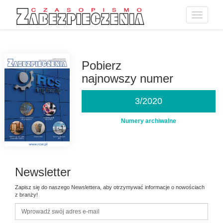
Toggle
navigatio
Przejdź
do
treści
Pobierz
najnowszy numer
3/2020
Numery archiwalne
Newsletter
Zapisz się do naszego Newslettera, aby otrzymywać informacje o nowościach
z branży!