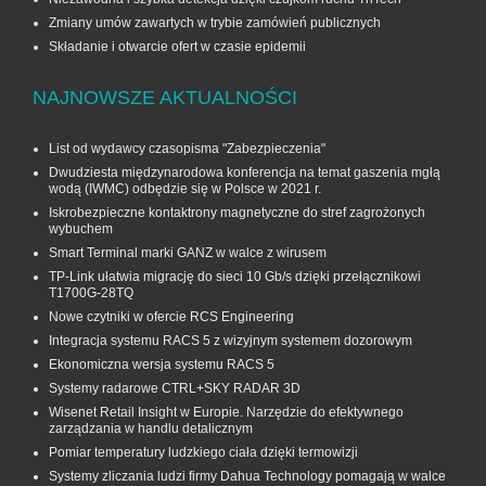
Zmiany umów zawartych w trybie zamówień publicznych
Składanie i otwarcie ofert w czasie epidemii
NAJNOWSZE AKTUALNOŚCI
List od wydawcy czasopisma "Zabezpieczenia"
Dwudziesta międzynarodowa konferencja na temat gaszenia mgłą
wodą (IWMC) odbędzie się w Polsce w 2021 r.
Iskrobezpieczne kontaktrony magnetyczne do stref zagrożonych
wybuchem
Smart Terminal marki GANZ w walce z wirusem
TP-Link ułatwia migrację do sieci 10 Gb/s dzięki przełącznikowi
T1700G‑28TQ
Nowe czytniki w ofercie RCS Engineering
Integracja systemu RACS 5 z wizyjnym systemem dozorowym
Ekonomiczna wersja systemu RACS 5
Systemy radarowe CTRL+SKY RADAR 3D
Wisenet Retail Insight w Europie. Narzędzie do efektywnego
zarządzania w handlu detalicznym
Pomiar temperatury ludzkiego ciała dzięki termowizji
Systemy zliczania ludzi firmy Dahua Technology pomagają w walce