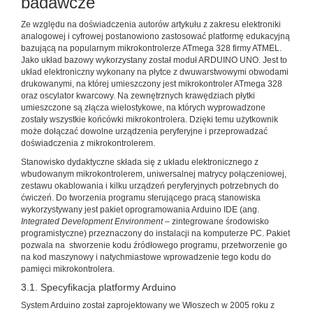
badawcze
Ze względu na doświadczenia autorów artykułu z zakresu elektroniki
analogowej i cyfrowej postanowiono zastosować platformę edukacyjną
bazującą na popularnym mikrokontrolerze ATmega 328 firmy ATMEL.
Jako układ bazowy wykorzystany został moduł ARDUINO UNO. Jest to
układ elektroniczny wykonany na płytce z dwuwarstwowymi obwodami
drukowanymi, na której umieszczony jest mikrokontroler ATmega 328
oraz oscylator kwarcowy. Na zewnętrznych krawędziach płytki
umieszczone są złącza wielostykowe, na których wyprowadzone
zostały wszystkie końcówki mikrokontrolera. Dzięki temu użytkownik
może dołączać dowolne urządzenia peryferyjne i przeprowadzać
doświadczenia z mikrokontrolerem.
Stanowisko dydaktyczne składa się z układu elektronicznego z
wbudowanym mikrokontrolerem, uniwersalnej matrycy połączeniowej,
zestawu okablowania i kilku urządzeń peryferyjnych potrzebnych do
ćwiczeń. Do tworzenia programu sterującego pracą stanowiska
wykorzystywany jest pakiet oprogramowania Arduino IDE (ang.
Integrated Development Environment
– zintegrowane środowisko
programistyczne) przeznaczony do instalacji na komputerze PC. Pakiet
pozwala na stworzenie kodu źródłowego programu, przetworzenie go
na kod maszynowy i natychmiastowe wprowadzenie tego kodu do
pamięci mikrokontrolera.
3.1. Specyfikacja platformy Arduino
System Arduino został zaprojektowany we Włoszech w 2005 roku z