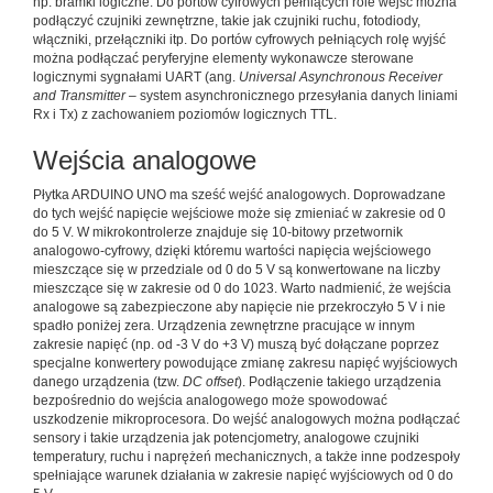
np. bramki logiczne. Do portów cyfrowych pełniących role wejść można
podłączyć czujniki zewnętrzne, takie jak czujniki ruchu, fotodiody,
włączniki, przełączniki itp. Do portów cyfrowych pełniących rolę wyjść
można podłączać peryferyjne elementy wykonawcze sterowane
logicznymi sygnałami UART (ang.
Universal Asynchronous Receiver
and Transmitter
– system asynchronicznego przesyłania danych liniami
Rx i Tx) z zachowaniem poziomów logicznych TTL.
Wejścia analogowe
Płytka ARDUINO UNO ma sześć wejść analogowych. Doprowadzane
do tych wejść napięcie wejściowe może się zmieniać w zakresie od 0
do 5 V. W mikrokontrolerze znajduje się 10-bitowy przetwornik
analogowo-cyfrowy, dzięki któremu wartości napięcia wejściowego
mieszczące się w przedziale od 0 do 5 V są konwertowane na liczby
mieszczące się w zakresie od 0 do 1023. Warto nadmienić, że wejścia
analogowe są zabezpieczone aby napięcie nie przekroczyło 5 V i nie
spadło poniżej zera. Urządzenia zewnętrzne pracujące w innym
zakresie napięć (np. od -3 V do +3 V) muszą być dołączane poprzez
specjalne konwertery powodujące zmianę zakresu napięć wyjściowych
danego urządzenia (tzw.
DC offset
). Podłączenie takiego urządzenia
bezpośrednio do wejścia analogowego może spowodować
uszkodzenie mikroprocesora. Do wejść analogowych można podłączać
sensory i takie urządzenia jak potencjometry, analogowe czujniki
temperatury, ruchu i naprężeń mechanicznych, a także inne podzespoły
spełniające warunek działania w zakresie napięć wyjściowych od 0 do