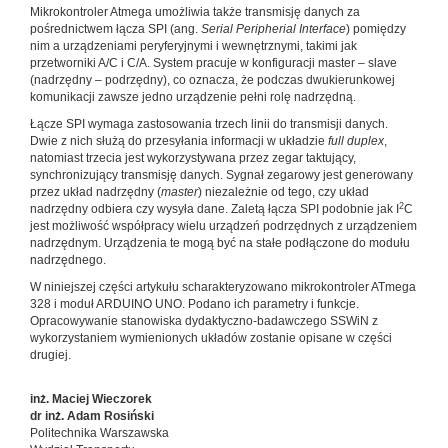
Mikrokontroler Atmega umożliwia także transmisję danych za
pośrednictwem łącza SPI (ang.
Serial Peripherial Interface
) pomiędzy
nim a urządzeniami peryferyjnymi i wewnętrznymi, takimi jak
przetworniki A/C i C/A. System pracuje w konfiguracji master – slave
(nadrzędny – podrzędny), co oznacza, że podczas dwukierunkowej
komunikacji zawsze jedno urządzenie pełni rolę nadrzędną.
Łącze SPI wymaga zastosowania trzech linii do transmisji danych.
Dwie z nich służą do przesyłania informacji w układzie
full duplex
,
natomiast trzecia jest wykorzystywana przez zegar taktujący,
synchronizujący transmisję danych. Sygnał zegarowy jest generowany
przez układ nadrzędny (
master
) niezależnie od tego, czy układ
2
nadrzędny odbiera czy wysyła dane. Zaletą łącza SPI podobnie jak I
C
jest możliwość współpracy wielu urządzeń podrzędnych z urządzeniem
nadrzędnym. Urządzenia te mogą być na stałe podłączone do modułu
nadrzędnego.
W niniejszej części artykułu scharakteryzowano mikrokontroler ATmega
328 i moduł ARDUINO UNO. Podano ich parametry i funkcje.
Opracowywanie stanowiska dydaktyczno-badawczego SSWiN z
wykorzystaniem wymienionych układów zostanie opisane w części
drugiej.
inż. Maciej Wieczorek
dr inż. Adam Rosiński
Politechnika Warszawska