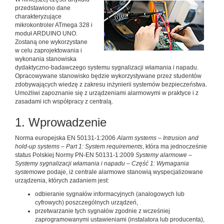
przedstawiono dane
charakteryzujące
mikrokontroler ATmega 328 i
moduł ARDUINO UNO.
Zostaną one wykorzystane
w celu zaprojektowania i
wykonania stanowiska
dydaktyczno-badawczego systemu sygnalizacji włamania i napadu.
Opracowywane stanowisko będzie wykorzystywane przez studentów
zdobywających wiedzę z zakresu inżynierii systemów bezpieczeństwa.
Umożliwi zapoznanie się z urządzeniami alarmowymi w praktyce i z
zasadami ich współpracy z centralą.
1. Wprowadzenie
Norma europejska EN 50131-1:2006
Alarm systems – Intrusion and
hold-up systems – Part 1: System requirements
, która ma jednocześnie
status Polskiej Normy PN-EN 50131-1:2009
Systemy alarmowe –
Systemy sygnalizacji włamania i napadu – Część 1: Wymagania
systemowe
podaje, iż centrale alarmowe stanowią wyspecjalizowane
urządzenia, których zadaniem jest:
odbieranie sygnałów informacyjnych (analogowych lub
cyfrowych) poszczególnych urządzeń,
przetwarzanie tych sygnałów zgodnie z wcześniej
zaprogramowanymi ustawieniami (instalatora lub producenta),