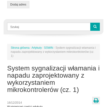
Dodaj adres
Formularz
wyszukiwania
Szukaj
Strona główna
/
Artykuły
/
SSWiN
/
System sygnalizacji włamania i
Jesteś
napadu zaprojektowany z wykorzystaniem mikrokontrolerów (cz.
tutaj
1)
System sygnalizacji włamania i
napadu zaprojektowany z
wykorzystaniem
mikrokontrolerów (cz. 1)
16/12/2014
W niniejszej części artykułu