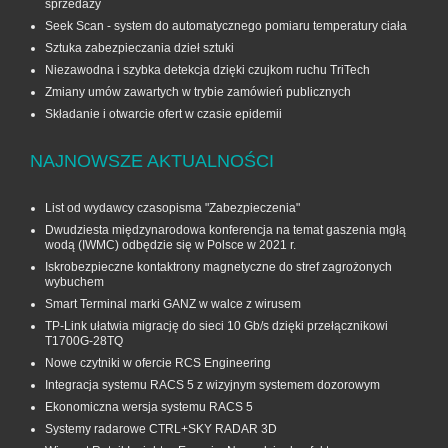
sprzedaży
Seek Scan - system do automatycznego pomiaru temperatury ciała
Sztuka zabezpieczania dzieł sztuki
Niezawodna i szybka detekcja dzięki czujkom ruchu TriTech
Zmiany umów zawartych w trybie zamówień publicznych
Składanie i otwarcie ofert w czasie epidemii
NAJNOWSZE AKTUALNOŚCI
List od wydawcy czasopisma "Zabezpieczenia"
Dwudziesta międzynarodowa konferencja na temat gaszenia mgłą
wodą (IWMC) odbędzie się w Polsce w 2021 r.
Iskrobezpieczne kontaktrony magnetyczne do stref zagrożonych
wybuchem
Smart Terminal marki GANZ w walce z wirusem
TP-Link ułatwia migrację do sieci 10 Gb/s dzięki przełącznikowi
T1700G‑28TQ
Nowe czytniki w ofercie RCS Engineering
Integracja systemu RACS 5 z wizyjnym systemem dozorowym
Ekonomiczna wersja systemu RACS 5
Systemy radarowe CTRL+SKY RADAR 3D