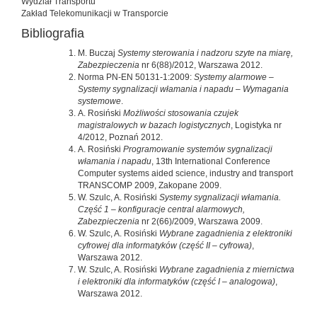
Wydział Transportu
Zakład Telekomunikacji w Transporcie
Bibliografia
M. Buczaj
Systemy sterowania i nadzoru szyte na miarę,
Zabezpieczenia
nr 6(88)/2012, Warszawa 2012.
Norma PN-EN 50131-1:2009:
Systemy alarmowe –
Systemy sygnalizacji włamania i napadu – Wymagania
systemowe
.
A. Rosiński
Możliwości stosowania czujek
magistralowych w bazach logistycznych
, Logistyka nr
4/2012, Poznań 2012.
A. Rosiński
Programowanie systemów sygnalizacji
włamania i napadu
, 13th International Conference
Computer systems aided science, industry and transport
TRANSCOMP 2009, Zakopane 2009.
W. Szulc, A. Rosiński
Systemy sygnalizacji włamania.
Część 1 – konfiguracje central alarmowych,
Zabezpieczenia
nr 2(66)/2009, Warszawa 2009.
W. Szulc, A. Rosiński
Wybrane zagadnienia z elektroniki
cyfrowej dla informatyków (część II – cyfrowa)
,
Warszawa 2012.
W. Szulc, A. Rosiński
Wybrane zagadnienia z miernictwa
i elektroniki dla informatyków (część I – analogowa)
,
Warszawa 2012.