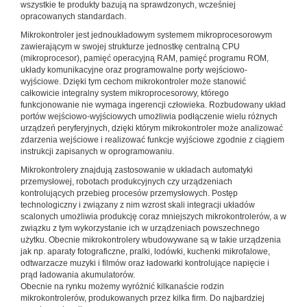
wszystkie te produkty bazują na sprawdzonych, wcześniej
opracowanych standardach.
Mikrokontroler jest jednoukładowym systemem mikroprocesorowym
zawierającym w swojej strukturze jednostkę centralną CPU
(mikroprocesor), pamięć operacyjną RAM, pamięć programu ROM,
układy komunikacyjne oraz programowalne porty wejściowo-
wyjściowe. Dzięki tym cechom mikrokontroler może stanowić
całkowicie integralny system mikroprocesorowy, którego
funkcjonowanie nie wymaga ingerencji człowieka. Rozbudowany układ
portów wejściowo-wyjściowych umożliwia podłączenie wielu różnych
urządzeń peryferyjnych, dzięki którym mikrokontroler może analizować
zdarzenia wejściowe i realizować funkcje wyjściowe zgodnie z ciągiem
instrukcji zapisanych w oprogramowaniu.
Mikrokontrolery znajdują zastosowanie w układach automatyki
przemysłowej, robotach produkcyjnych czy urządzeniach
kontrolujących przebieg procesów przemysłowych. Postęp
technologiczny i związany z nim wzrost skali integracji układów
scalonych umożliwia produkcję coraz mniejszych mikrokontrolerów, a w
związku z tym wykorzystanie ich w urządzeniach powszechnego
użytku. Obecnie mikrokontrolery wbudowywane są w takie urządzenia
jak np. aparaty fotograficzne, pralki, lodówki, kuchenki mikrofalowe,
odtwarzacze muzyki i filmów oraz ładowarki kontrolujące napięcie i
prąd ładowania akumulatorów.
Obecnie na rynku możemy wyróżnić kilkanaście rodzin
mikrokontrolerów, produkowanych przez kilka firm. Do najbardziej