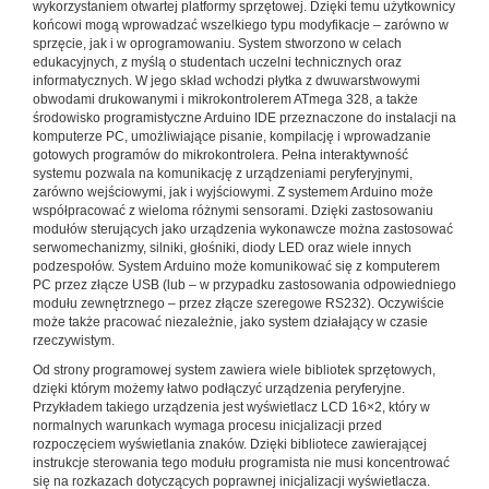
wykorzystaniem otwartej platformy sprzętowej. Dzięki temu użytkownicy
końcowi mogą wprowadzać wszelkiego typu modyfikacje – zarówno w
sprzęcie, jak i w oprogramowaniu. System stworzono w celach
edukacyjnych, z myślą o studentach uczelni technicznych oraz
informatycznych. W jego skład wchodzi płytka z dwuwarstwowymi
obwodami drukowanymi i mikrokontrolerem ATmega 328, a także
środowisko programistyczne Arduino IDE przeznaczone do instalacji na
komputerze PC, umożliwiające pisanie, kompilację i wprowadzanie
gotowych programów do mikrokontrolera. Pełna interaktywność
systemu pozwala na komunikację z urządzeniami peryferyjnymi,
zarówno wejściowymi, jak i wyjściowymi. Z systemem Arduino może
współpracować z wieloma różnymi sensorami. Dzięki zastosowaniu
modułów sterujących jako urządzenia wykonawcze można zastosować
serwomechanizmy, silniki, głośniki, diody LED oraz wiele innych
podzespołów. System Arduino może komunikować się z komputerem
PC przez złącze USB (lub – w przypadku zastosowania odpowiedniego
modułu zewnętrznego – przez złącze szeregowe RS232). Oczywiście
może także pracować niezależnie, jako system działający w czasie
rzeczywistym.
Od strony programowej system zawiera wiele bibliotek sprzętowych,
dzięki którym możemy łatwo podłączyć urządzenia peryferyjne.
Przykładem takiego urządzenia jest wyświetlacz LCD 16×2, który w
normalnych warunkach wymaga procesu inicjalizacji przed
rozpoczęciem wyświetlania znaków. Dzięki bibliotece zawierającej
instrukcje sterowania tego modułu programista nie musi koncentrować
się na rozkazach dotyczących poprawnej inicjalizacji wyświetlacza.