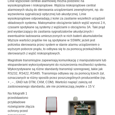
Linie wyjściowe centrali alarmowej można podzielić na
wysokoprądowe i niskoprądowe. Wyjścia niskoprądowe central
alarmowych służą do sterowania urządzeniami zewnętrznymi, np. do
wyzwolenia sygnalizacji optycznej lub akustycznej. Linie
wysokoprądowe odpowiadają z kolei za zasilanie wszelkich urządzeń
składowych systemu. Maksymalne obciążenie takich wyjść wynosi 2 A,
czasami spotykane są systemy z wyjściami o obciążeniu 3A. Taki prąd
jest wystarczający do zasilania sygnalizatorów akustycznych i
ewentualnie ładowania umieszczonych w nich baterii akumulatorów.
Wyższe wartości prądów nie są spotykane w SSWiN; jeżeli jest
potrzeba sterowania przez system w stanie alarmu urządzeniem o
wyższym poborze prądu, to odbywa się to za pomocą przekaźników
sterowanych z wyjść niskoprądowych.
Magistrale transmisyjne zapewniają komunikację z manipulatorami lub
ekspanderami wykorzystywanymi do rozszerzenia możliwości systemu.
Wykorzystywane są różne standardy transmisji szeregowej, takie jak
RS232, RS422, RS485. Transmisja odbywa się za pomocą trzech żył,
oznaczanych w różny sposób przez poszczególnych producentów (np.
+ , – , GND lub DTM, CKM, COM). Wartości napięć zależą od
zastosowanego standardu, ale nie przekraczają zwykle ± 15 V.
Na fotografii 1
przedstawiono
przykładowe
rozwiązanie złącza
ochrony przed