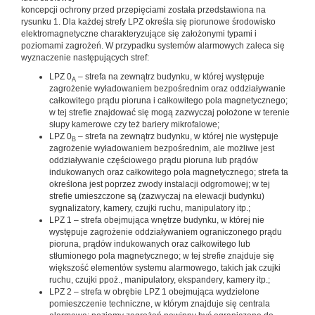
koncepcji ochrony przed przepięciami została przedstawiona na
rysunku 1. Dla każdej strefy LPZ określa się piorunowe środowisko
elektromagnetyczne charakteryzujące się założonymi typami i
poziomami zagrożeń. W przypadku systemów alarmowych zaleca się
wyznaczenie następujących stref:
LPZ 0
– strefa na zewnątrz budynku, w której występuje
A
zagrożenie wyładowaniem bezpośrednim oraz oddziaływanie
całkowitego prądu pioruna i całkowitego pola magnetycznego;
w tej strefie znajdować się mogą zazwyczaj położone w terenie
słupy kamerowe czy też bariery mikrofalowe;
LPZ 0
– strefa na zewnątrz budynku, w której nie występuje
B
zagrożenie wyładowaniem bezpośrednim, ale możliwe jest
oddziaływanie częściowego prądu pioruna lub prądów
indukowanych oraz całkowitego pola magnetycznego; strefa ta
określona jest poprzez zwody instalacji odgromowej; w tej
strefie umieszczone są (zazwyczaj na elewacji budynku)
sygnalizatory, kamery, czujki ruchu, manipulatory itp.;
LPZ 1 – strefa obejmująca wnętrze budynku, w której nie
występuje zagrożenie oddziaływaniem ograniczonego prądu
pioruna, prądów indukowanych oraz całkowitego lub
stłumionego pola magnetycznego; w tej strefie znajduje się
większość elementów systemu alarmowego, takich jak czujki
ruchu, czujki ppoż., manipulatory, ekspandery, kamery itp.;
LPZ 2 – strefa w obrębie LPZ 1 obejmująca wydzielone
pomieszczenie techniczne, w którym znajduje się centrala