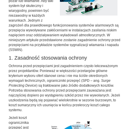
pożar lub włamanie. Aby taki
system był skuteczny i
wiarygodny, powinien być
niezawodny w każdych
warunkach. Jednym z
zagrożeń dla prawidłowego funkcjonowania systemów alarmowych są
przepięcia wywoływane zakłóceniami w instalacjach zasilania niskim
napięciem oraz oddziaływaniem wyładowań atmosferycznych. W
niniejszym artykule przedstawione zostanie zagadnienie ochrony przed
przepięciami na przykładzie systemów sygnalizacji włamania i napadu
(SSWiN).
1. Zasadność stosowania ochrony
Ochrona przed przepięciami jest zagadnieniem często lekceważonym
przez projektantów. Ponieważ w większości przetargów główne
kryterium wyboru ofert stanowi cena i nie ma ściśle określonych
wymagań technicznych, ograniczniki przepięć (SPD – ang.
Surge
Protecting Device
) są traktowane jako źródło dodatkowych kosztów.
Potrzeba stosowania ochrony przed przepięciami zauważana jest
najczęściej dopiero po wystąpieniu szkód przez nie wywołanych. Jeżeli
uszkodzenia będą się pojawiać wielokrotnie w sezonie burzowym, to
koszt sumaryczny ich usunięcia w końcu przekroczy koszt całego
systemu.
Jeżeli koszt
ogranicznika
przepięć jest