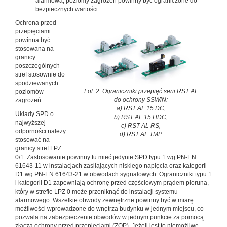
alarmowa; poziomy zagrożeń powinny być ograniczone do
bezpiecznych wartości.
Ochrona przed
przepięciami
powinna być
stosowana na
granicy
poszczególnych
stref stosownie do
spodziewanych
Fot. 2. Ograniczniki przepięć serii RST AL
poziomów
do ochrony SSWiN:
zagrożeń.
a) RST AL 15 DC,
Układy SPD o
b) RST AL 15 HDC,
najwyższej
c) RST AL RS,
odporności należy
d) RST AL TMP
stosować na
granicy stref LPZ
0/1. Zastosowanie powinny tu mieć jedynie SPD typu 1 wg PN-EN
61643-11 w instalacjach zasilających niskiego napięcia oraz kategorii
D1 wg PN-EN 61643-21 w obwodach sygnałowych. Ograniczniki typu 1
i kategorii D1 zapewniają ochronę przed częściowym prądem pioruna,
który w strefie LPZ 0 może przeniknąć do instalacji systemu
alarmowego. Wszelkie obwody zewnętrzne powinny być w miarę
możliwości wprowadzone do wnętrza budynku w jednym miejscu, co
pozwala na zabezpieczenie obwodów w jednym punkcie za pomocą
złącza ochrony przed przepięciami (ZOP). Jeżeli jest to niemożliwe,