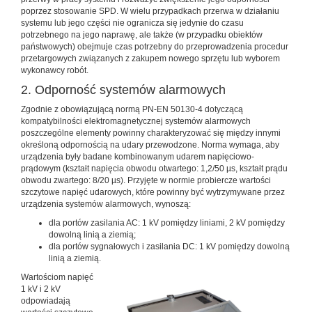
poprzez stosowanie SPD. W wielu przypadkach przerwa w działaniu
systemu lub jego części nie ogranicza się jedynie do czasu
potrzebnego na jego naprawę, ale także (w przypadku obiektów
państwowych) obejmuje czas potrzebny do przeprowadzenia procedur
przetargowych związanych z zakupem nowego sprzętu lub wyborem
wykonawcy robót.
2. Odporność systemów alarmowych
Zgodnie z obowiązującą normą PN-EN 50130-4 dotyczącą
kompatybilności elektromagnetycznej systemów alarmowych
poszczególne elementy powinny charakteryzować się między innymi
określoną odpornością na udary przewodzone. Norma wymaga, aby
urządzenia były badane kombinowanym udarem napięciowo-
prądowym (kształt napięcia obwodu otwartego: 1,2/50 µs, kształt prądu
obwodu zwartego: 8/20 µs). Przyjęte w normie probiercze wartości
szczytowe napięć udarowych, które powinny być wytrzymywane przez
urządzenia systemów alarmowych, wynoszą:
dla portów zasilania AC: 1 kV pomiędzy liniami, 2 kV pomiędzy
dowolną linią a ziemią;
dla portów sygnałowych i zasilania DC: 1 kV pomiędzy dowolną
linią a ziemią.
Wartościom napięć
1 kV i 2 kV
odpowiadają