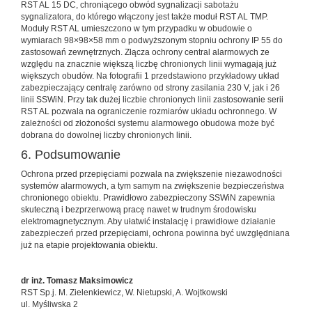
RST AL 15 DC, chroniącego obwód sygnalizacji sabotażu
sygnalizatora, do którego włączony jest także moduł RST AL TMP.
Moduły RST AL umieszczono w tym przypadku w obudowie o
wymiarach 98×98×58 mm o podwyższonym stopniu ochrony IP 55 do
zastosowań zewnętrznych. Złącza ochrony central alarmowych ze
względu na znacznie większą liczbę chronionych linii wymagają już
większych obudów. Na fotografii 1 przedstawiono przykładowy układ
zabezpieczający centralę zarówno od strony zasilania 230 V, jak i 26
linii SSWiN. Przy tak dużej liczbie chronionych linii zastosowanie serii
RST AL pozwala na ograniczenie rozmiarów układu ochronnego. W
zależności od złożoności systemu alarmowego obudowa może być
dobrana do dowolnej liczby chronionych linii.
6. Podsumowanie
Ochrona przed przepięciami pozwala na zwiększenie niezawodności
systemów alarmowych, a tym samym na zwiększenie bezpieczeństwa
chronionego obiektu. Prawidłowo zabezpieczony SSWiN zapewnia
skuteczną i bezprzerwową pracę nawet w trudnym środowisku
elektromagnetycznym. Aby ułatwić instalację i prawidłowe działanie
zabezpieczeń przed przepięciami, ochrona powinna być uwzględniana
już na etapie projektowania obiektu.
dr inż. Tomasz Maksimowicz
RST Sp.j. M. Zielenkiewicz, W. Nietupski, A. Wojtkowski
ul. Myśliwska 2