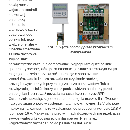
Linie dozorowe
powiązane z
wejściami centrali
alarmowej
przenoszą
informacje
alarmowe o stanie
dozorowanego
obiektu lub jego
wydzielonej strefy.
Fot. 3. Złącze ochrony przed przepięciami
Obecnie stosowane
manipulatora
są linie dozorowe
zwykłe, linie
parametryczne oraz linie adresowalne. Najpopularniejsze są linie
sparametryzowane, które poza informacją o stanie alarmowym czujki
mogą jednocześnie przekazać informacje o sabotażu lub
zwarciu/rozwarciu linii, co pozwala na uzyskanie bardziej
szczegółowych danych przy mniejszej liczbie przewodów. Takie
rozwiązanie jest także korzystne z punktu widzenia ochrony przed
przepięciami, ponieważ pozwala na ograniczenie liczby SPD.
Ograniczniki przepięć są dobierane do napięcia pracy w linii. Typowo
napięcie znamionowe w systemach alarmowych wynosi 12 V, ale jego
maksymalna wartość może w zależności od producenta wynosić 13,8 V
lub nawet 16 V. Maksymalny prąd w liniach dozorowych nie przekracza
zwykle wartości kilkudziesięciu miliamperów. Nie ma też
wygórowanych wymagań co do pasma częstotliwości.