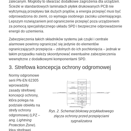
zalecanym. Mogłoby to stwarzać dodatkowe zagrożenia dla urządzeń.
Ścieżki w standardowych laminatach płytek drukowanych PCB nie
wytrzymują przepływu tak dużych prądów, a energia przepięć musi być
odprowadzona do ziemi, co wymaga osobnego zacisku uziemiającego.
Lepszym rozwiązaniem jest ograniczenie przepięć poza urządzeniem
za pomocą specjalistycznego układu SPD i bezpieczne odprowadzenie
energii do uziemienia.
Zabezpieczenia takich składników systemu jak czujki i centrale
alarmowe powinny ograniczać się jedynie do elementów
ograniczających przepięcia – zdolnych do ich pochłonięcia – jednak w
takim przypadku należy skoordynować ewentualne zabezpieczenia
wewnętrzne z dodatkowymi komponentami SPD.
3. Strefowa koncepcja ochrony odgromowej
Normy odgromowe
serii PN-EN 62305
wprowadziły
zasady strefowej
koncepcji ochrony,
która polega na
podziale obiektu na
strefy ochrony
Rys. 2. Schemat blokowy przykładowego
odgromowej (LPZ –
złącza ochrony przed przepięciami
ang.
Lightning
sygnalizatora
Protection Zone
).
Idea strefowej