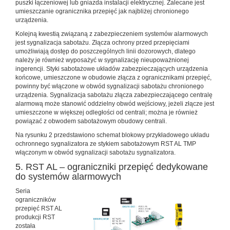
puszki łączeniowej lub gniazda instalacji elektrycznej. Zalecane jest
umieszczanie ogranicznika przepięć jak najbliżej chronionego
urządzenia.
Kolejną kwestią związaną z zabezpieczeniem systemów alarmowych
jest sygnalizacja sabotażu. Złącza ochrony przed przepięciami
umożliwiają dostęp do poszczególnych linii dozorowych, dlatego
należy je również wyposażyć w sygnalizację nieupoważnionej
ingerencji. Styki sabotażowe układów zabezpieczających urządzenia
końcowe, umieszczone w obudowie złącza z ogranicznikami przepięć,
powinny być włączone w obwód sygnalizacji sabotażu chronionego
urządzenia. Sygnalizacja sabotażu złącza zabezpieczającego centralę
alarmową może stanowić oddzielny obwód wejściowy, jeżeli złącze jest
umieszczone w większej odległości od centrali; można je również
powiązać z obwodem sabotażowym obudowy centrali.
Na rysunku 2 przedstawiono schemat blokowy przykładowego układu
ochronnego sygnalizatora ze stykiem sabotażowym RST AL TMP
włączonym w obwód sygnalizacji sabotażu sygnalizatora.
5. RST AL – ograniczniki przepięć dedykowane
do systemów alarmowych
Seria
ograniczników
przepięć RST AL
produkcji RST
została