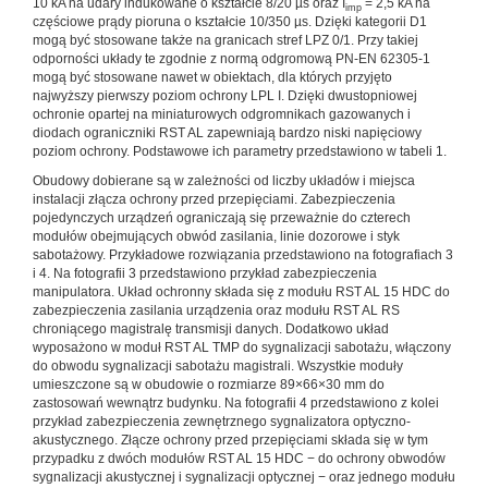
10 kA na udary indukowane o kształcie 8/20 µs oraz I
= 2,5 kA na
imp
częściowe prądy pioruna o kształcie 10/350 µs. Dzięki kategorii D1
mogą być stosowane także na granicach stref LPZ 0/1. Przy takiej
odporności układy te zgodnie z normą odgromową PN-EN 62305-1
mogą być stosowane nawet w obiektach, dla których przyjęto
najwyższy pierwszy poziom ochrony LPL I. Dzięki dwustopniowej
ochronie opartej na miniaturowych odgromnikach gazowanych i
diodach ograniczniki RST AL zapewniają bardzo niski napięciowy
poziom ochrony. Podstawowe ich parametry przedstawiono w tabeli 1.
Obudowy dobierane są w zależności od liczby układów i miejsca
instalacji złącza ochrony przed przepięciami. Zabezpieczenia
pojedynczych urządzeń ograniczają się przeważnie do czterech
modułów obejmujących obwód zasilania, linie dozorowe i styk
sabotażowy. Przykładowe rozwiązania przedstawiono na fotografiach 3
i 4. Na fotografii 3 przedstawiono przykład zabezpieczenia
manipulatora. Układ ochronny składa się z modułu RST AL 15 HDC do
zabezpieczenia zasilania urządzenia oraz modułu RST AL RS
chroniącego magistralę transmisji danych. Dodatkowo układ
wyposażono w moduł RST AL TMP do sygnalizacji sabotażu, włączony
do obwodu sygnalizacji sabotażu magistrali. Wszystkie moduły
umieszczone są w obudowie o rozmiarze 89×66×30 mm do
zastosowań wewnątrz budynku. Na fotografii 4 przedstawiono z kolei
przykład zabezpieczenia zewnętrznego sygnalizatora optyczno-
akustycznego. Złącze ochrony przed przepięciami składa się w tym
przypadku z dwóch modułów RST AL 15 HDC − do ochrony obwodów
sygnalizacji akustycznej i sygnalizacji optycznej − oraz jednego modułu