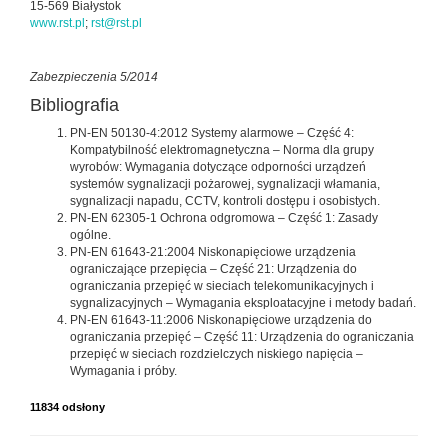
15-569 Białystok
www.rst.pl
;
rst@rst.pl
Zabezpieczenia 5/2014
Bibliografia
PN-EN 50130-4:2012 Systemy alarmowe – Część 4:
Kompatybilność elektromagnetyczna – Norma dla grupy
wyrobów: Wymagania dotyczące odporności urządzeń
systemów sygnalizacji pożarowej, sygnalizacji włamania,
sygnalizacji napadu, CCTV, kontroli dostępu i osobistych.
PN-EN 62305-1 Ochrona odgromowa – Część 1: Zasady
ogólne.
PN-EN 61643-21:2004 Niskonapięciowe urządzenia
ograniczające przepięcia – Część 21: Urządzenia do
ograniczania przepięć w sieciach telekomunikacyjnych i
sygnalizacyjnych – Wymagania eksploatacyjne i metody badań.
PN-EN 61643-11:2006 Niskonapięciowe urządzenia do
ograniczania przepięć – Część 11: Urządzenia do ograniczania
przepięć w sieciach rozdzielczych niskiego napięcia –
Wymagania i próby.
11834 odsłony