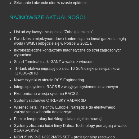
Składanie i otwarcie ofert w czasie epidemii
NAJNOWSZE AKTUALNOŚCI
List od wydawcy czasopisma "Zabezpieczenia"
Dwudziesta międzynarodowa konferencja na temat gaszenia mgłą
wodą (IWMC) odbędzie się w Polsce w 2021 r.
Iskrobezpieczne kontaktrony magnetyczne do stref zagrożonych
wybuchem
Smart Terminal marki GANZ w walce z wirusem
TP-Link ułatwia migrację do sieci 10 Gb/s dzięki przełącznikowi
T1700G‑28TQ
Nowe czytniki w ofercie RCS Engineering
Integracja systemu RACS 5 z wizyjnym systemem dozorowym
Ekonomiczna wersja systemu RACS 5
Systemy radarowe CTRL+SKY RADAR 3D
Wisenet Retail Insight w Europie. Narzędzie do efektywnego
zarządzania w handlu detalicznym
Pomiar temperatury ludzkiego ciała dzięki termowizji
Systemy zliczania ludzi firmy Dahua Technology pomagają w walce
z SARS-CoV-2
NOVUS NVIP-2H-8912M/TS SET – profesjonalny zestaw do