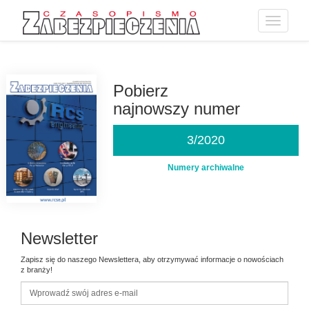
Toggle
navigatio
Przejdź
do
treści
Pobierz
najnowszy numer
3/2020
Numery archiwalne
Newsletter
Zapisz się do naszego Newslettera, aby otrzymywać informacje o nowościach
z branży!