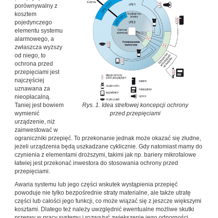
porównywalny z
kosztem
pojedynczego
elementu systemu
alarmowego, a
zwłaszcza wyższy
od niego, to
ochrona przed
przepięciami jest
najczęściej
uznawana za
nieopłacalną.
Taniej jest bowiem
Rys. 1. Idea strefowej koncepcji ochrony
wymienić
przed przepięciami
urządzenie, niż
zainwestować w
ograniczniki przepięć. To przekonanie jednak może okazać się złudne,
jeżeli urządzenia będą uszkadzane cyklicznie. Gdy natomiast mamy do
czynienia z elementami droższymi, takimi jak np. bariery mikrofalowe
łatwiej jest przekonać inwestora do stosowania ochrony przed
przepięciami.
Awaria systemu lub jego części wskutek wystąpienia przepięć
powoduje nie tylko bezpośrednie straty materialne, ale także utratę
części lub całości jego funkcji, co może wiązać się z jeszcze większymi
kosztami. Dlatego też należy uwzględnić ewentualne możliwe skutki
przerwy w pracy systemu i rozważyć zwiększenie jego odporności