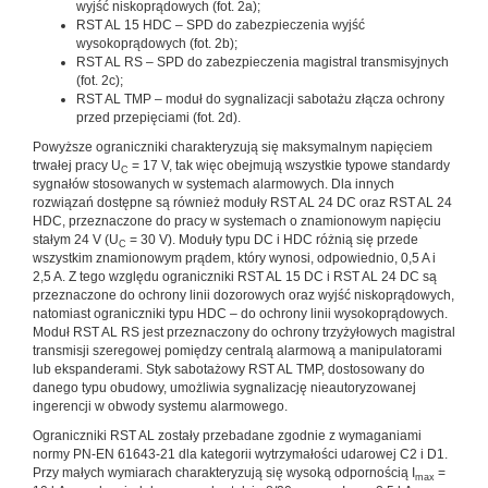
wyjść niskoprądowych (fot. 2a);
RST AL 15 HDC – SPD do zabezpieczenia wyjść
wysokoprądowych (fot. 2b);
RST AL RS – SPD do zabezpieczenia magistral transmisyjnych
(fot. 2c);
RST AL TMP – moduł do sygnalizacji sabotażu złącza ochrony
przed przepięciami (fot. 2d).
Powyższe ograniczniki charakteryzują się maksymalnym napięciem
trwałej pracy U
= 17 V, tak więc obejmują wszystkie typowe standardy
C
sygnałów stosowanych w systemach alarmowych. Dla innych
rozwiązań dostępne są również moduły RST AL 24 DC oraz RST AL 24
HDC, przeznaczone do pracy w systemach o znamionowym napięciu
stałym 24 V (U
= 30 V). Moduły typu DC i HDC różnią się przede
C
wszystkim znamionowym prądem, który wynosi, odpowiednio, 0,5 A i
2,5 A. Z tego względu ograniczniki RST AL 15 DC i RST AL 24 DC są
przeznaczone do ochrony linii dozorowych oraz wyjść niskoprądowych,
natomiast ograniczniki typu HDC – do ochrony linii wysokoprądowych.
Moduł RST AL RS jest przeznaczony do ochrony trzyżyłowych magistral
transmisji szeregowej pomiędzy centralą alarmową a manipulatorami
lub ekspanderami. Styk sabotażowy RST AL TMP, dostosowany do
danego typu obudowy, umożliwia sygnalizację nieautoryzowanej
ingerencji w obwody systemu alarmowego.
Ograniczniki RST AL zostały przebadane zgodnie z wymaganiami
normy PN-EN 61643-21 dla kategorii wytrzymałości udarowej C2 i D1.
Przy małych wymiarach charakteryzują się wysoką odpornością I
=
max