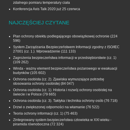
zdalnego pomiaru temperatury ciała
Konferencja Axis Talk 2020 już 25 czerwca
NAJCZĘŚCIEJ CZYTANE
Plan ochrony obiektu podlegającego obowiązkowej ochronie
(224
596)
System Zarządzania Bezpieczeństwem Informacji zgodny z ISO/IEC
27001 (cz. 1.). Wprowadzenie
(111 133)
Zagrożenia bezpieczeństwa informacji w przedsiębiorstwie (cz. 1)
(109 262)
Winda - ważny element bezpieczeństwa pożarowego w ewakuacji
budynków
(105 602)
Ochrona osobista (cz. 2). Zjawiska wymuszające potrzebę
stosowania ochrony osobistej
(84 047)
Ochrona osobista (cz. 1). Historia i rozwój ochrony osobistej na
świecie i w Polsce
(79 665)
Ochrona osobista (cz. 3). Taktyka i technika ochrony osób
(76 718)
Drzwi o zwiększonej odporności na włamanie
(76 522)
Teoria ochrony informacji (cz. 1)
(75 463)
Zintegrowany system bezpieczeństwa człowieka w XXI wieku -
piramida równoboczna
(72 324)