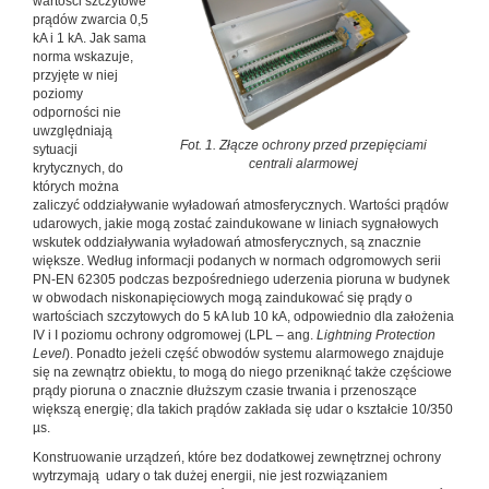
wartości szczytowe
prądów zwarcia 0,5
kA i 1 kA. Jak sama
norma wskazuje,
przyjęte w niej
poziomy
odporności nie
uwzględniają
Fot. 1. Złącze ochrony przed przepięciami
sytuacji
centrali alarmowej
krytycznych, do
których można
zaliczyć oddziaływanie wyładowań atmosferycznych. Wartości prądów
udarowych, jakie mogą zostać zaindukowane w liniach sygnałowych
wskutek oddziaływania wyładowań atmosferycznych, są znacznie
większe. Według informacji podanych w normach odgromowych serii
PN-EN 62305 podczas bezpośredniego uderzenia pioruna w budynek
w obwodach niskonapięciowych mogą zaindukować się prądy o
wartościach szczytowych do 5 kA lub 10 kA, odpowiednio dla założenia
IV i I poziomu ochrony odgromowej (LPL – ang.
Lightning Protection
Level
). Ponadto jeżeli część obwodów systemu alarmowego znajduje
się na zewnątrz obiektu, to mogą do niego przeniknąć także częściowe
prądy pioruna o znacznie dłuższym czasie trwania i przenoszące
większą energię; dla takich prądów zakłada się udar o kształcie 10/350
µs.
Konstruowanie urządzeń, które bez dodatkowej zewnętrznej ochrony
wytrzymają udary o tak dużej energii, nie jest rozwiązaniem