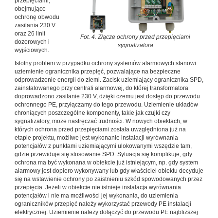
przepięciami,
obejmujące
ochronę obwodu
zasilania 230 V
oraz 26 linii
Fot. 4. Złącze ochrony przed przepięciami
dozorowych i
sygnalizatora
wyjściowych.
Istotny problem w przypadku ochrony systemów alarmowych stanowi
uziemienie ogranicznika przepięć, pozwalające na bezpieczne
odprowadzenie energii do ziemi. Zacisk uziemiający ogranicznika SPD,
zainstalowanego przy centrali alarmowej, do której transformatora
doprowadzono zasilanie 230 V, dzięki czemu jest dostęp do przewodu
ochronnego PE, przyłączamy do tego przewodu. Uziemienie układów
chroniących poszczególne komponenty, takie jak czujki czy
sygnalizatory, może nastręczać trudności. W nowych obiektach, w
których ochrona przed przepięciami została uwzględniona już na
etapie projektu, możliwe jest wykonanie instalacji wyrównania
potencjałów z punktami uziemiającymi ulokowanymi wszędzie tam,
gdzie przewiduje się stosowanie SPD. Sytuacja się komplikuje, gdy
ochrona ma być wykonana w obiekcie już istniejącym, np. gdy system
alarmowy jest dopiero wykonywany lub gdy właściciel obiektu decyduje
się na wstawienie ochrony po zaistnieniu szkód spowodowanych przez
przepięcia. Jeżeli w obiekcie nie istnieje instalacja wyrównania
potencjałów i nie ma możliwości jej wykonania, do uziemienia
ograniczników przepięć należy wykorzystać przewody PE instalacji
elektrycznej. Uziemienie należy dołączyć do przewodu PE najbliższej