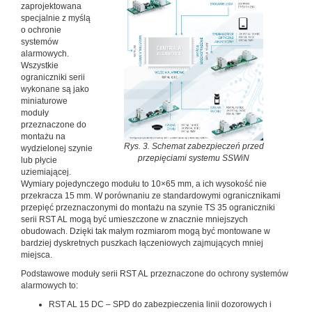
zaprojektowana
specjalnie z myślą
o ochronie
systemów
alarmowych.
Wszystkie
ograniczniki serii
wykonane są jako
miniaturowe
moduły
przeznaczone do
montażu na
Rys. 3. Schemat zabezpieczeń przed
wydzielonej szynie
przepięciami systemu SSWiN
lub płycie
uziemiającej.
Wymiary pojedynczego modułu to 10×65 mm, a ich wysokość nie
przekracza 15 mm. W porównaniu ze standardowymi ogranicznikami
przepięć przeznaczonymi do montażu na szynie TS 35 ograniczniki
serii RST AL mogą być umieszczone w znacznie mniejszych
obudowach. Dzięki tak małym rozmiarom mogą być montowane w
bardziej dyskretnych puszkach łączeniowych zajmujących mniej
miejsca.
Podstawowe moduły serii RST AL przeznaczone do ochrony systemów
alarmowych to:
RST AL 15 DC – SPD do zabezpieczenia linii dozorowych i