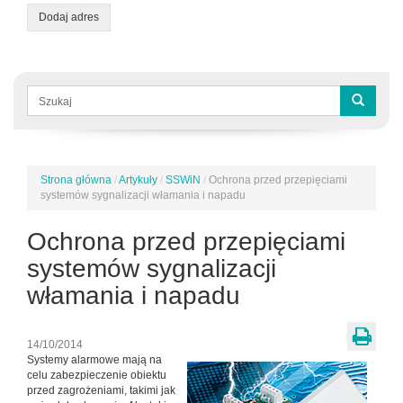
Dodaj adres
Formularz
wyszukiwania
Szukaj
Strona główna
/
Artykuły
/
SSWiN
/
Ochrona przed przepięciami
Jesteś
systemów sygnalizacji włamania i napadu
tutaj
Ochrona przed przepięciami
systemów sygnalizacji
włamania i napadu
14/10/2014
Systemy alarmowe mają na
celu zabezpieczenie obiektu
przed zagrożeniami, takimi jak