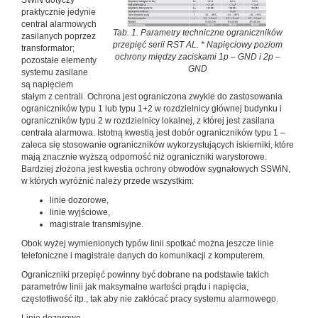
SWiN dotyczy
praktycznie jedynie
central alarmowych
Tab. 1. Parametry techniczne ograniczników
zasilanych poprzez
przepięć serii RST AL. * Napięciowy poziom
transformator;
ochrony między zaciskami 1p – GND i 2p –
pozostałe elementy
GND
systemu zasilane
są napięciem
stałym z centrali. Ochrona jest ograniczona zwykle do zastosowania
ograniczników typu 1 lub typu 1+2 w rozdzielnicy głównej budynku i
ograniczników typu 2 w rozdzielnicy lokalnej, z której jest zasilana
centrala alarmowa. Istotną kwestią jest dobór ograniczników typu 1 –
zaleca się stosowanie ograniczników wykorzystujących iskierniki, które
mają znacznie wyższą odporność niż ograniczniki warystorowe.
Bardziej złożona jest kwestia ochrony obwodów sygnałowych SSWiN,
w których wyróżnić należy przede wszystkim:
linie dozorowe,
linie wyjściowe,
magistrale transmisyjne.
Obok wyżej wymienionych typów linii spotkać można jeszcze linie
telefoniczne i magistrale danych do komunikacji z komputerem.
Ograniczniki przepięć powinny być dobrane na podstawie takich
parametrów linii jak maksymalne wartości prądu i napięcia,
częstotliwość itp., tak aby nie zakłócać pracy systemu alarmowego.