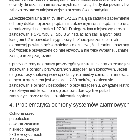
obwody do urządzeń umieszczanych na elewacji budynku powinny być
zabezpieczone w miejscu wejścia przewodów do budynku.
Zabezpieczenia na granicy stref LPZ 1/2 mają za zadanie zapewnienie
ochrony dokładnej przed prądami indukowanymi oraz prądami pioruna
ograniczonymi na granicy LPZ 0/1. Dlatego w tym miejscu wystarcza
zastosowanie SPD typu 2 i typu 3 w instalacjach zasilających oraz
kategorii C2 w obwodach sygnałowych. Zabezpieczenie centrali
alarmowej powinno być kompletne, co oznacza, że chronione powinny
być wszelkie przyłączone do niej obwody, a nie tylko wybrane, uznane
za najbardziej zagrożone.
Oprócz ochrony na granicy poszczególnych stref niekiedy zalecane jest
stosowanie ochrony przy wybranych urządzeniach końcowych. Jeżeli
długość trasy kablowej wewnątrz budynku między centralą alarmową a
danym urządzeniem jest większa niż 30 metrów, to zaleca się
zastosowanie ochrony bezpośrednio przy urządzeniu. Związane jest to
z możliwym indukowaniem się prądów udarowych w pętlach
tworzonych przez rozległe okablowanie systemu.
4. Problematyka ochrony systemów alarmowych
Ochrona przed
przepięciem
obwodu zasilania
niskiego napięcia
230 V w systemach