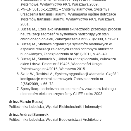
systemowe, Wydawnictwo PKN, Warszawa 2009.
PN-EN 50136-1-1:2001 – Systemy alarmowe. Systemy i
urządzenia transmisji alarmu. Wymagania ogólne dotyczące
systemów transmisji alarmu, Wydawnictwo PKN, Warszawa
2001.
Buczaj M., Czas jako kryterium skuteczności przebiegu procesu
neutralizacji zagrożeń w systemach nadzorujących stan
chronionego obiektu, Zabezpieczenia nr 6(70)/2009, s. 56–61.
Buczaj M., Strefowa organizacja systemów alarmowych w
aspekcie realizacji założonych zadań ochrony w obiektach
budowlanych, Zabezpieczenia nr 5(81)/2011, s. 46–49.
Buczaj M., Sumorek A., Układ do zabezpieczania, zwłaszcza
okien i drzwi. Patent nr 219425, Wiadomości Urzędu
Patentowego nr 4/2015, Warszawa 2015.
Szulc W., Rosiński A., Systemy sygnalizacji włamania. Część 1 –
konfiguracje central alarmowych. Zabezpieczenia nr
2(66)/2009, s. 66–73.
Specyfikacja techniczna optoelementów zawarta w katalogu
elementów elektronicznych firmy CLIFF z roku 2003.
dr inż. Marcin Buczaj
Politechnika Lubelska, Wydział Elektrotechniki i Informatyki
dr inż. Andrzej Sumorek
Politechnika Lubelska, Wydział Budownictwa i Architektury