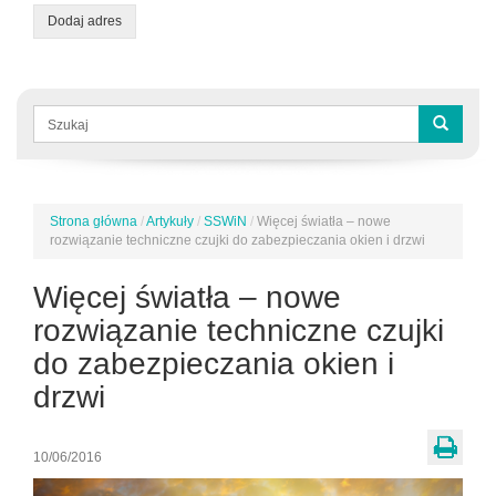
Dodaj adres
Formularz
wyszukiwania
Szukaj
Strona główna
/
Artykuły
/
SSWiN
/
Więcej światła – nowe
Jesteś
rozwiązanie techniczne czujki do zabezpieczania okien i drzwi
tutaj
Więcej światła – nowe
rozwiązanie techniczne czujki
do zabezpieczania okien i
drzwi
10/06/2016