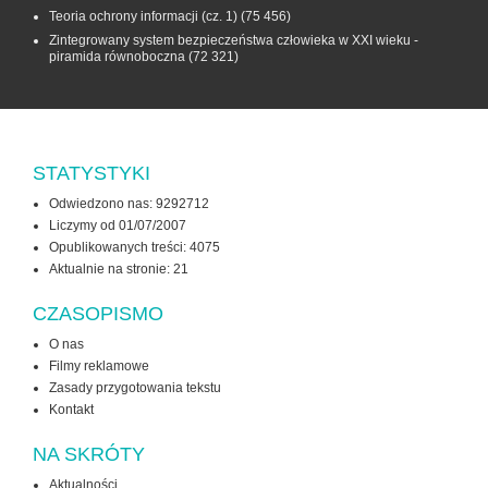
Teoria ochrony informacji (cz. 1)
(75 456)
Zintegrowany system bezpieczeństwa człowieka w XXI wieku -
piramida równoboczna
(72 321)
STATYSTYKI
Odwiedzono nas: 9292712
Liczymy od 01/07/2007
Opublikowanych treści: 4075
Aktualnie na stronie:
21
CZASOPISMO
O nas
Filmy reklamowe
Zasady przygotowania tekstu
Kontakt
NA SKRÓTY
Aktualności