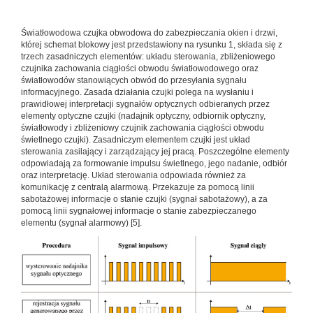
Światłowodowa czujka obwodowa do zabezpieczania okien i drzwi,
której schemat blokowy jest przedstawiony na rysunku 1, składa się z
trzech zasadniczych elementów: układu sterowania, zbliżeniowego
czujnika zachowania ciągłości obwodu światłowodowego oraz
światłowodów stanowiących obwód do przesyłania sygnału
informacyjnego. Zasada działania czujki polega na wysłaniu i
prawidłowej interpretacji sygnałów optycznych odbieranych przez
elementy optyczne czujki (nadajnik optyczny, odbiornik optyczny,
światłowody i zbliżeniowy czujnik zachowania ciągłości obwodu
świetlnego czujki). Zasadniczym elementem czujki jest układ
sterowania zasilający i zarządzający jej pracą. Poszczególne elementy
odpowiadają za formowanie impulsu świetlnego, jego nadanie, odbiór
oraz interpretację. Układ sterowania odpowiada również za
komunikację z centralą alarmową. Przekazuje za pomocą linii
sabotażowej informacje o stanie czujki (sygnał sabotażowy), a za
pomocą linii sygnałowej informacje o stanie zabezpieczanego
elementu (sygnał alarmowy) [5].