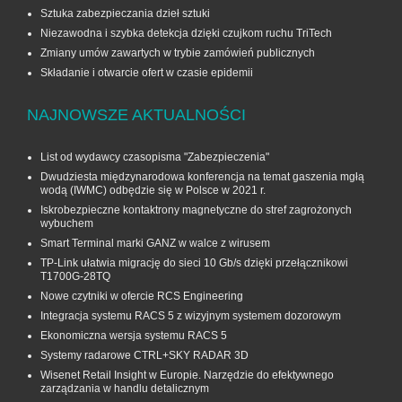
Sztuka zabezpieczania dzieł sztuki
Niezawodna i szybka detekcja dzięki czujkom ruchu TriTech
Zmiany umów zawartych w trybie zamówień publicznych
Składanie i otwarcie ofert w czasie epidemii
NAJNOWSZE AKTUALNOŚCI
List od wydawcy czasopisma "Zabezpieczenia"
Dwudziesta międzynarodowa konferencja na temat gaszenia mgłą
wodą (IWMC) odbędzie się w Polsce w 2021 r.
Iskrobezpieczne kontaktrony magnetyczne do stref zagrożonych
wybuchem
Smart Terminal marki GANZ w walce z wirusem
TP-Link ułatwia migrację do sieci 10 Gb/s dzięki przełącznikowi
T1700G‑28TQ
Nowe czytniki w ofercie RCS Engineering
Integracja systemu RACS 5 z wizyjnym systemem dozorowym
Ekonomiczna wersja systemu RACS 5
Systemy radarowe CTRL+SKY RADAR 3D
Wisenet Retail Insight w Europie. Narzędzie do efektywnego
zarządzania w handlu detalicznym