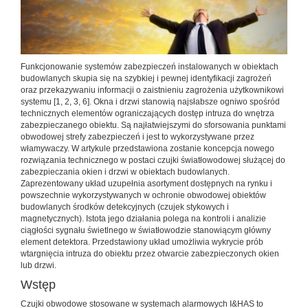
Funkcjonowanie systemów zabezpieczeń instalowanych w obiektach
budowlanych skupia się na szybkiej i pewnej identyfikacji zagrożeń
oraz przekazywaniu informacji o zaistnieniu zagrożenia użytkownikowi
systemu [1, 2, 3, 6]. Okna i drzwi stanowią najsłabsze ogniwo spośród
technicznych elementów ograniczających dostęp intruza do wnętrza
zabezpieczanego obiektu. Są najłatwiejszymi do sforsowania punktami
obwodowej strefy zabezpieczeń i jest to wykorzystywane przez
włamywaczy. W artykule przedstawiona zostanie koncepcja nowego
rozwiązania technicznego w postaci czujki światłowodowej służącej do
zabezpieczania okien i drzwi w obiektach budowlanych.
Zaprezentowany układ uzupełnia asortyment dostępnych na rynku i
powszechnie wykorzystywanych w ochronie obwodowej obiektów
budowlanych środków detekcyjnych (czujek stykowych i
magnetycznych). Istota jego działania polega na kontroli i analizie
ciągłości sygnału świetlnego w światłowodzie stanowiącym główny
element detektora. Przedstawiony układ umożliwia wykrycie prób
wtargnięcia intruza do obiektu przez otwarcie zabezpieczonych okien
lub drzwi.
Wstęp
Czujki obwodowe stosowane w systemach alarmowych I&HAS to