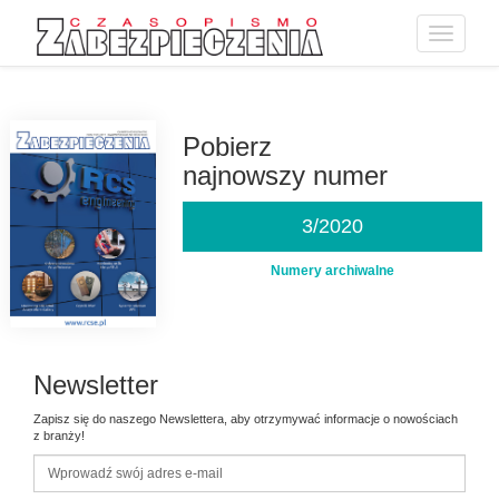
Toggle
navigatio
Przejdź
do
treści
Pobierz
najnowszy numer
3/2020
Numery archiwalne
Newsletter
Zapisz się do naszego Newslettera, aby otrzymywać informacje o nowościach
z branży!