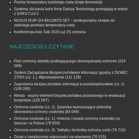
Pomiar temperatury ludzkiego ciała dzięki termowizji
Systemy zliczania ludzi firmy Dahua Technology pomagają w walce
z SARS-CoV-2
NOVUS NVIP-2H-8912M/TS SET – profesjonalny zestaw do
zdalnego pomiaru temperatury ciała
Konferencja Axis Talk 2020 już 25 czerwca
NAJCZĘŚCIEJ CZYTANE
Plan ochrony obiektu podlegającego obowiązkowej ochronie
(224
589)
System Zarządzania Bezpieczeństwem Informacji zgodny z ISO/IEC
27001 (cz. 1.). Wprowadzenie
(111 129)
Zagrożenia bezpieczeństwa informacji w przedsiębiorstwie (cz. 1)
(109 260)
Winda - ważny element bezpieczeństwa pożarowego w ewakuacji
budynków
(105 597)
Ochrona osobista (cz. 2). Zjawiska wymuszające potrzebę
stosowania ochrony osobistej
(84 046)
Ochrona osobista (cz. 1). Historia i rozwój ochrony osobistej na
świecie i w Polsce
(79 659)
Ochrona osobista (cz. 3). Taktyka i technika ochrony osób
(76 716)
Drzwi o zwiększonej odporności na włamanie
(76 515)