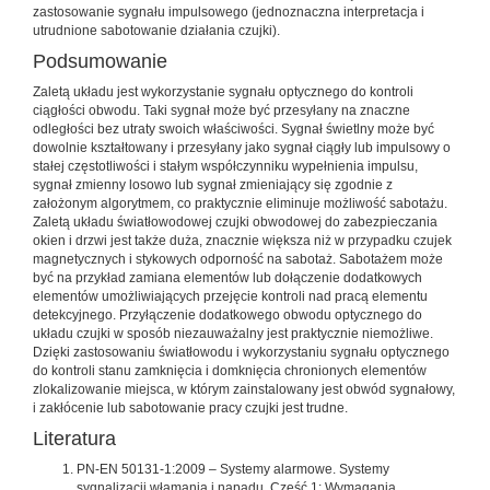
zastosowanie sygnału impulsowego (jednoznaczna interpretacja i
utrudnione sabotowanie działania czujki).
Podsumowanie
Zaletą układu jest wykorzystanie sygnału optycznego do kontroli
ciągłości obwodu. Taki sygnał może być przesyłany na znaczne
odległości bez utraty swoich właściwości. Sygnał świetlny może być
dowolnie kształtowany i przesyłany jako sygnał ciągły lub impulsowy o
stałej częstotliwości i stałym współczynniku wypełnienia impulsu,
sygnał zmienny losowo lub sygnał zmieniający się zgodnie z
założonym algorytmem, co praktycznie eliminuje możliwość sabotażu.
Zaletą układu światłowodowej czujki obwodowej do zabezpieczania
okien i drzwi jest także duża, znacznie większa niż w przypadku czujek
magnetycznych i stykowych odporność na sabotaż. Sabotażem może
być na przykład zamiana elementów lub dołączenie dodatkowych
elementów umożliwiających przejęcie kontroli nad pracą elementu
detekcyjnego. Przyłączenie dodatkowego obwodu optycznego do
układu czujki w sposób niezauważalny jest praktycznie niemożliwe.
Dzięki zastosowaniu światłowodu i wykorzystaniu sygnału optycznego
do kontroli stanu zamknięcia i domknięcia chronionych elementów
zlokalizowanie miejsca, w którym zainstalowany jest obwód sygnałowy,
i zakłócenie lub sabotowanie pracy czujki jest trudne.
Literatura
PN-EN 50131-1:2009 – Systemy alarmowe. Systemy
sygnalizacji włamania i napadu. Część 1: Wymagania