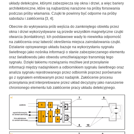
układy detekcyjne, którymi zabezpiecza się okna i drzwi, a więc bariery
architektoniczne, które są najbardziej narażone na próby forsowania
podczas próby włamania. Czujki te powinny być odporne na próby
sabotażu i zakłócenia [3, 4].
Obecnie do wykrywania prób wejścia do zamkniętego obiektu przez
okna i drzwi wykorzystywane są przede wszystkim magnetyczne czujki
otwarcia (kontaktrony). Ich podstawowe wady to niewielka odporność
na zakłócenia oraz łatwość określenia miejsca zainstalowania czujki.
Działanie opisywanego układu bazuje na wykorzystaniu sygnału
świetlnego jako nośnika informacji o stanie zabezpieczanego elementu
oraz światłowodu jako obwodu umożliwiającego transmisję tego
sygnału. Dzięki takiemu rozwiązaniu możliwe jest przesyłanie
informacji między nadajnikiem a odbiornikiem sygnału świetlnego oraz
analiza sygnału rejestrowanego przez odbiornik poprzez porównanie
go z sygnałem emitowanym przez nadajnik. Zakłócenie procesu
przesyłania jest interpretowane przez układ decyzyjny jako naruszenie
chronionego elementu lub zakłócenie pracy układu detekcyjnego.