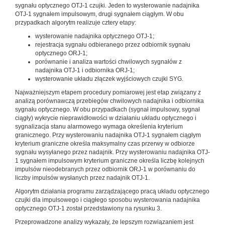
sygnału optycznego OTJ-1 czujki. Jeden to wysterowanie nadajnika
OTJ-1 sygnałem impulsowym, drugi sygnałem ciągłym. W obu
przypadkach algorytm realizuje cztery etapy:
wysterowanie nadajnika optycznego OTJ-1;
rejestracja sygnału odbieranego przez odbiornik sygnału
optycznego ORJ-1;
porównanie i analiza wartości chwilowych sygnałów z
nadajnika OTJ-1 i odbiornika ORJ-1;
wysterowanie układu złączek wyjściowych czujki SYG.
Najważniejszym etapem procedury pomiarowej jest etap związany z
analizą porównawczą przebiegów chwilowych nadajnika i odbiornika
sygnału optycznego. W obu przypadkach (sygnał impulsowy, sygnał
ciągły) wykrycie nieprawidłowości w działaniu układu optycznego i
sygnalizacja stanu alarmowego wymaga określenia kryterium
granicznego. Przy wysterowaniu nadajnika OTJ-1 sygnałem ciągłym
kryterium graniczne określa maksymalny czas przerwy w odbiorze
sygnału wysyłanego przez nadajnik. Przy wysterowaniu nadajnika OTJ-
1 sygnałem impulsowym kryterium graniczne określa liczbę kolejnych
impulsów nieodebranych przez odbiornik ORJ-1 w porównaniu do
liczby impulsów wysłanych przez nadajnik OTJ-1.
Algorytm działania programu zarządzającego pracą układu optycznego
czujki dla impulsowego i ciągłego sposobu wysterowania nadajnika
optycznego OTJ-1 został przedstawiony na rysunku 3.
Przeprowadzone analizy wykazały, że lepszym rozwiązaniem jest