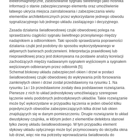
elektromagnetyczne, zastosowanie sygnału świetlnego jako nośnika
informacji o stanie zabezpieczanego elementu oraz umożliwienie
łatwego ukrycia miejsca zainstalowania i zabezpieczania wielu
elementów architektonicznych przez wykorzystanie jednego obwodu
sygnalizacyjnego lub jednego układu zasilającego i decyzyjnego.
Zasada działania światłowodowej czujki obwodowej polega na
sprawdzaniu ciągłości sygnału świetlnego przesyłanego między
nadajnikiem a odbiornikiem. Taki sposób sprawdzania poprawności
działania czujki jest podobny do sposobu wykorzystywanego w
aktywnych barierach podczerwieni. Interpretacja prawidłowej lub
nieprawidłowej pracy jest dokonywana na postawie analizy korelacji
zachodzących między nadawanym sygnałem wyjściowym a sygnałem
wejściowym odbieranym przez odbiornik [5].
Schemat blokowy układu zabezpieczeń okien i drzwi w postaci
światłowodowej czujki obwodowej do wykrywania prób forsowania
zamkniętych okien i drzwi został przedstawiony na rysunku 1. Na
rysunku 1a i 1b przedstawione zostały dwa podstawowe rozwiązania.
Pierwsze z nich to układ jednostykowy umożliwiający szeregowe
łączenie wielu podobnych jednostykowych układów. Takie rozwiązanie
może być wykorzystane w przypadku łączenia w jeden obwód kilku
pojedynczych obwodów zabezpieczających kilka drzwi lub okien
znajdujących się w danym pomieszczeniu. Drugie rozwiązanie to układ
dwustykowy czujnika, w którym jeden z elementów detektora stanowi
tylko zworę układu światłowodowego. W tym przypadku element
stykowy układu optycznego może być przymocowany do skrzydła okna
lub drzwi, więc nie ma potrzeby wprowadzania światłowodu do