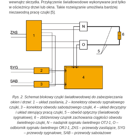
wewnątrz skrzydła. Przyłączenie światłowodowe wykonywane jest tylko
w ościeżnicy drzwi lub okna. Takie rozwiązanie umożliwia bardziej
niezawodną pracę czujki [5].
Rys. 2. Schemat blokowy czujki światłowodowej do zabezpieczania
okien i drzwi: 1 – układ zasilania, 2 – konektory obwodu sygnałowego
czujki, 3 – konektory obwodu sabotażowego czujki, 4 – układ decyzyjny
i układ sterujący pracą czujki, 5 – obwód optyczny (światłowody
sygnałowe), 6 – zbliżeniowy czujnik zachowania ciągłości obwodu
świetlnego czujki, N – nadajnik sygnału świetlnego OTJ-1, O –
odbiornik sygnału świetlnego ORJ-1, ZAS – przewody zasilające, SYG
– przewody sygnałowe, SAB – przewody sabotażowe