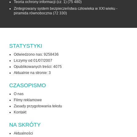
Teoria ochrony informacji (cz. 1)
(75 480)
Zintegrowany system bezpieczeństwa człowieka w XXI wieku -
piramida równoboczna
(72 330)
STATYSTYKI
Odwiedzono nas: 9258436
Liczymy od 01/07/2007
Opublikowanych treści: 4075
Aktualnie na stronie:
3
CZASOPISMO
O nas
Filmy reklamowe
Zasady przygotowania tekstu
Kontakt
NA SKRÓTY
Aktualności