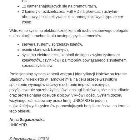
HD,
12 kamer znajdujących się na bramofurtach,
2 kamery o rozdzielczości Full HD na głowicach uchylno-
obrotowych z obiektywami zmiennoogniskowymi typu
motor
zoom
.
Wdrożenie systemu elektronicznej kontroli ruchu osobowego polegało
na instalacji i uruchomieniu następujących elementów:
serwera systemu sprzedaży biletów,
ośmiu stanowisk kasowych,
systemu elektronicznej kontroli dostępu z wykorzystaniem
kołowrotów, czytników i palmtopów, powiązanego z systemem
sprzedaży biletów.
Profesjonalny system kontroli wstępu i identyfikacji kibiców na terenie
Stadionu Miejskiego w Tarnowie miał na celu przede wszystkim
spełnienie wymogów ustawy o ochronie imprez masowych,
przyśpieszenie sprzedaży biletów i obsługi kibiców i gości na stadionie
oraz profesjonalną obsługę kibiców, VIP-ów i gości. System dozoru
wizyjnego zainstalowany przez firmę UNICARD to jeden z
najważniejszych systemów poprawiających bezpieczeństwo na terenie
tego obiektu.
Anna Gagaczowska
UNICARD
Zabezpieczenia 4/2015