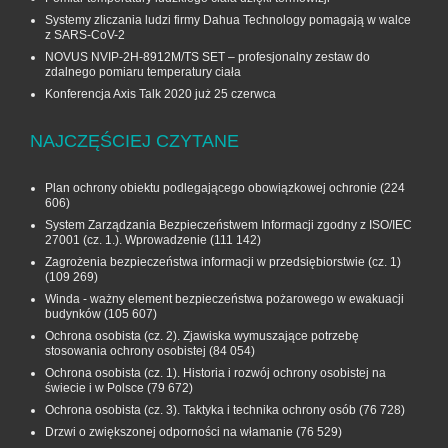
Systemy zliczania ludzi firmy Dahua Technology pomagają w walce
z SARS-CoV-2
NOVUS NVIP-2H-8912M/TS SET – profesjonalny zestaw do
zdalnego pomiaru temperatury ciała
Konferencja Axis Talk 2020 już 25 czerwca
NAJCZĘŚCIEJ CZYTANE
Plan ochrony obiektu podlegającego obowiązkowej ochronie
(224
606)
System Zarządzania Bezpieczeństwem Informacji zgodny z ISO/IEC
27001 (cz. 1.). Wprowadzenie
(111 142)
Zagrożenia bezpieczeństwa informacji w przedsiębiorstwie (cz. 1)
(109 269)
Winda - ważny element bezpieczeństwa pożarowego w ewakuacji
budynków
(105 607)
Ochrona osobista (cz. 2). Zjawiska wymuszające potrzebę
stosowania ochrony osobistej
(84 054)
Ochrona osobista (cz. 1). Historia i rozwój ochrony osobistej na
świecie i w Polsce
(79 672)
Ochrona osobista (cz. 3). Taktyka i technika ochrony osób
(76 728)
Drzwi o zwiększonej odporności na włamanie
(76 529)