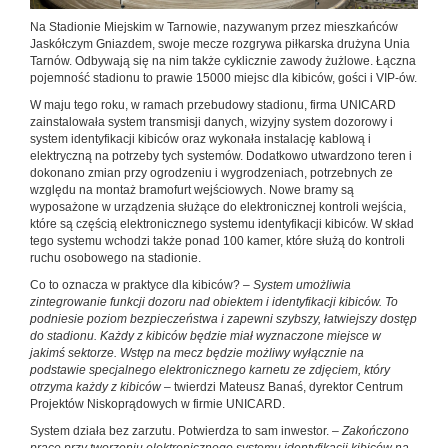
Na Stadionie Miejskim w Tarnowie, nazywanym przez mieszkańców
Jaskółczym Gniazdem, swoje mecze rozgrywa piłkarska drużyna Unia
Tarnów. Odbywają się na nim także cyklicznie zawody żużlowe. Łączna
pojemność stadionu to prawie 15000 miejsc dla kibiców, gości i VIP-ów.
W maju tego roku, w ramach przebudowy stadionu, firma UNICARD
zainstalowała system transmisji danych, wizyjny system dozorowy i
system identyfikacji kibiców oraz wykonała instalację kablową i
elektryczną na potrzeby tych systemów. Dodatkowo utwardzono teren i
dokonano zmian przy ogrodzeniu i wygrodzeniach, potrzebnych ze
względu na montaż bramofurt wejściowych. Nowe bramy są
wyposażone w urządzenia służące do elektronicznej kontroli wejścia,
które są częścią elektronicznego systemu identyfikacji kibiców. W skład
tego systemu wchodzi także ponad 100 kamer, które służą do kontroli
ruchu osobowego na stadionie.
Co to oznacza w praktyce dla kibiców?
– System umożliwia
zintegrowanie funkcji dozoru nad obiektem i identyfikacji kibiców. To
podniesie poziom bezpieczeństwa i zapewni szybszy, łatwiejszy dostęp
do stadionu. Każdy z kibiców będzie miał wyznaczone miejsce w
jakimś sektorze. Wstęp na mecz będzie możliwy wyłącznie na
podstawie specjalnego elektronicznego karnetu ze zdjęciem, który
otrzyma każdy z kibiców
– twierdzi Mateusz Banaś, dyrektor Centrum
Projektów Niskoprądowych w firmie UNICARD.
System działa bez zarzutu. Potwierdza to sam inwestor.
– Zakończono
prace przy tworzeniu elektronicznego systemu identyfikacji kibiców na