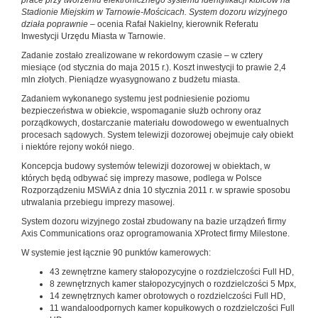
Stadionie Miejskim w Tarnowie-Mościcach. System dozoru wizyjnego
działa poprawnie –
ocenia Rafał Nakielny, kierownik Referatu
Inwestycji Urzędu Miasta w Tarnowie.
Zadanie zostało zrealizowane w rekordowym czasie – w cztery
miesiące (od stycznia do maja 2015 r.). Koszt inwestycji to prawie 2,4
mln złotych. Pieniądze wyasygnowano z budżetu miasta.
Zadaniem wykonanego systemu jest podniesienie poziomu
bezpieczeństwa w obiekcie, wspomaganie służb ochrony oraz
porządkowych, dostarczanie materiału dowodowego w ewentualnych
procesach sądowych. System telewizji dozorowej obejmuje cały obiekt
i niektóre rejony wokół niego.
Koncepcja budowy systemów telewizji dozorowej w obiektach, w
których będą odbywać się imprezy masowe, podlega w Polsce
Rozporządzeniu MSWiA z dnia 10 stycznia 2011 r. w sprawie sposobu
utrwalania przebiegu imprezy masowej.
System dozoru wizyjnego został zbudowany na bazie urządzeń firmy
Axis Communications oraz oprogramowania XProtect firmy Milestone.
W systemie jest łącznie 90 punktów kamerowych:
43 zewnętrzne kamery stałopozycyjne o rozdzielczości Full HD,
8 zewnętrznych kamer stałopozycyjnych o rozdzielczości 5 Mpx,
14 zewnętrznych kamer obrotowych o rozdzielczości Full HD,
11 wandaloodpornych kamer kopułkowych o rozdzielczości Full