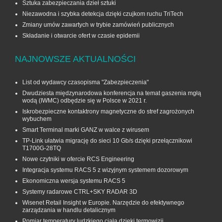
Sztuka zabezpieczania dzieł sztuki
Niezawodna i szybka detekcja dzięki czujkom ruchu TriTech
Zmiany umów zawartych w trybie zamówień publicznych
Składanie i otwarcie ofert w czasie epidemii
NAJNOWSZE AKTUALNOŚCI
List od wydawcy czasopisma "Zabezpieczenia"
Dwudziesta międzynarodowa konferencja na temat gaszenia mgłą
wodą (IWMC) odbędzie się w Polsce w 2021 r.
Iskrobezpieczne kontaktrony magnetyczne do stref zagrożonych
wybuchem
Smart Terminal marki GANZ w walce z wirusem
TP-Link ułatwia migrację do sieci 10 Gb/s dzięki przełącznikowi
T1700G‑28TQ
Nowe czytniki w ofercie RCS Engineering
Integracja systemu RACS 5 z wizyjnym systemem dozorowym
Ekonomiczna wersja systemu RACS 5
Systemy radarowe CTRL+SKY RADAR 3D
Wisenet Retail Insight w Europie. Narzędzie do efektywnego
zarządzania w handlu detalicznym
Pomiar temperatury ludzkiego ciała dzięki termowizji