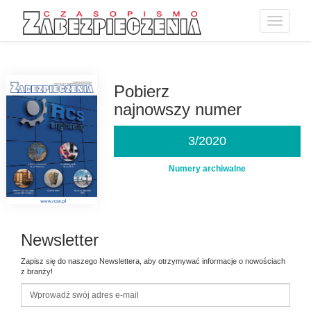
Toggle
navigatio
Przejdź
do
treści
Pobierz
najnowszy numer
3/2020
Numery archiwalne
Newsletter
Zapisz się do naszego Newslettera, aby otrzymywać informacje o nowościach
z branży!