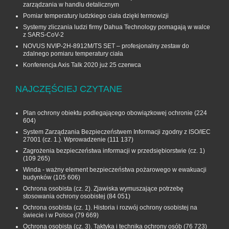
zarządzania w handlu detalicznym
Pomiar temperatury ludzkiego ciała dzięki termowizji
Systemy zliczania ludzi firmy Dahua Technology pomagają w walce
z SARS-CoV-2
NOVUS NVIP-2H-8912M/TS SET – profesjonalny zestaw do
zdalnego pomiaru temperatury ciała
Konferencja Axis Talk 2020 już 25 czerwca
NAJCZĘŚCIEJ CZYTANE
Plan ochrony obiektu podlegającego obowiązkowej ochronie
(224
604)
System Zarządzania Bezpieczeństwem Informacji zgodny z ISO/IEC
27001 (cz. 1.). Wprowadzenie
(111 137)
Zagrożenia bezpieczeństwa informacji w przedsiębiorstwie (cz. 1)
(109 265)
Winda - ważny element bezpieczeństwa pożarowego w ewakuacji
budynków
(105 606)
Ochrona osobista (cz. 2). Zjawiska wymuszające potrzebę
stosowania ochrony osobistej
(84 051)
Ochrona osobista (cz. 1). Historia i rozwój ochrony osobistej na
świecie i w Polsce
(79 669)
Ochrona osobista (cz. 3). Taktyka i technika ochrony osób
(76 723)