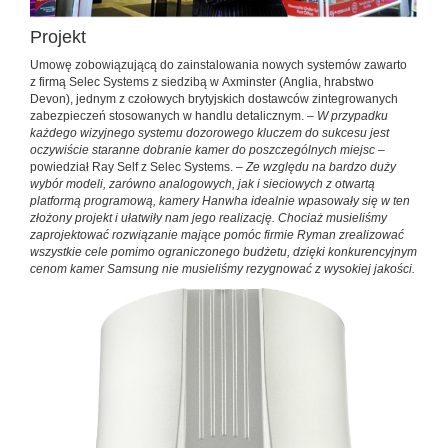
Projekt
Umowę zobowiązującą do zainstalowania nowych systemów zawarto
z firmą Selec Systems z siedzibą w Axminster (Anglia, hrabstwo
Devon), jednym z czołowych brytyjskich dostawców zintegrowanych
zabezpieczeń stosowanych w handlu detalicznym. –
W przypadku
każdego wizyjnego systemu dozorowego kluczem do sukcesu jest
oczywiście staranne dobranie kamer do poszczególnych miejsc
–
powiedział Ray Self z Selec Systems. –
Ze względu na bardzo duży
wybór modeli, zarówno analogowych, jak i sieciowych z otwartą
platformą programową, kamery Hanwha idealnie wpasowały się w ten
złożony projekt i ułatwiły nam jego realizację. Chociaż musieliśmy
zaprojektować rozwiązanie mające pomóc firmie Ryman zrealizować
wszystkie cele pomimo ograniczonego budżetu, dzięki konkurencyjnym
cenom kamer Samsung nie musieliśmy rezygnować z wysokiej jakości.