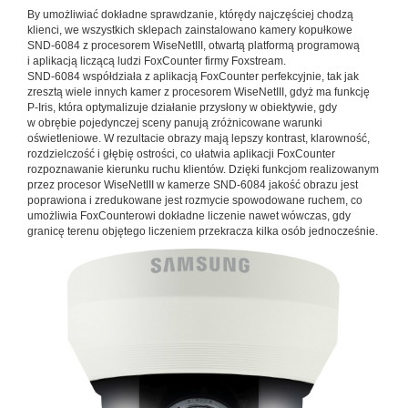
By umożliwiać dokładne sprawdzanie, którędy najczęściej chodzą
klienci, we wszystkich sklepach zainstalowano kamery kopułkowe
SND-6084 z procesorem WiseNetIII, otwartą platformą programową
i aplikacją liczącą ludzi FoxCounter firmy Foxstream.
SND-6084 współdziała z aplikacją FoxCounter perfekcyjnie, tak jak
zresztą wiele innych kamer z procesorem WiseNetIII, gdyż ma funkcję
P-Iris, która optymalizuje działanie przysłony w obiektywie, gdy
w obrębie pojedynczej sceny panują zróżnicowane warunki
oświetleniowe. W rezultacie obrazy mają lepszy kontrast, klarowność,
rozdzielczość i głębię ostrości, co ułatwia aplikacji FoxCounter
rozpoznawanie kierunku ruchu klientów. Dzięki funkcjom realizowanym
przez procesor WiseNetIII w kamerze SND-6084 jakość obrazu jest
poprawiona i zredukowane jest rozmycie spowodowane ruchem, co
umożliwia FoxCounterowi dokładne liczenie nawet wówczas, gdy
granicę terenu objętego liczeniem przekracza kilka osób jednocześnie.