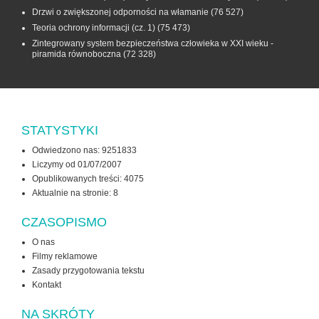
Drzwi o zwiększonej odporności na włamanie
(76 527)
Teoria ochrony informacji (cz. 1)
(75 473)
Zintegrowany system bezpieczeństwa człowieka w XXI wieku -
piramida równoboczna
(72 328)
STATYSTYKI
Odwiedzono nas: 9251833
Liczymy od 01/07/2007
Opublikowanych treści: 4075
Aktualnie na stronie:
8
CZASOPISMO
O nas
Filmy reklamowe
Zasady przygotowania tekstu
Kontakt
NA SKRÓTY