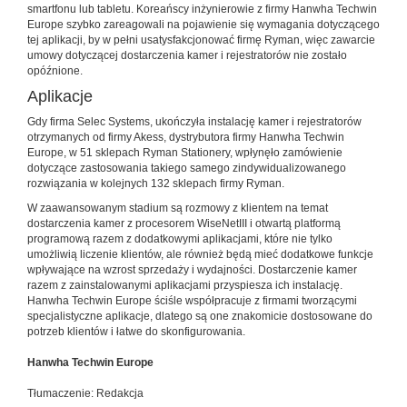
smartfonu lub tabletu. Koreańscy inżynierowie z firmy Hanwha Techwin
Europe szybko zareagowali na pojawienie się wymagania dotyczącego
tej aplikacji, by w pełni usatysfakcjonować firmę Ryman, więc zawarcie
umowy dotyczącej dostarczenia kamer i rejestratorów nie zostało
opóźnione.
Aplikacje
Gdy firma Selec Systems, ukończyła instalację kamer i rejestratorów
otrzymanych od firmy Akess, dystrybutora firmy Hanwha Techwin
Europe, w 51 sklepach Ryman Stationery, wpłynęło zamówienie
dotyczące zastosowania takiego samego zindywidualizowanego
rozwiązania w kolejnych 132 sklepach firmy Ryman.
W zaawansowanym stadium są rozmowy z klientem na temat
dostarczenia kamer z procesorem WiseNetIII i otwartą platformą
programową razem z dodatkowymi aplikacjami, które nie tylko
umożliwią liczenie klientów, ale również będą mieć dodatkowe funkcje
wpływające na wzrost sprzedaży i wydajności. Dostarczenie kamer
razem z zainstalowanymi aplikacjami przyspiesza ich instalację.
Hanwha Techwin Europe ściśle współpracuje z firmami tworzącymi
specjalistyczne aplikacje, dlatego są one znakomicie dostosowane do
potrzeb klientów i łatwe do skonfigurowania.
Hanwha Techwin Europe
Tłumaczenie: Redakcja