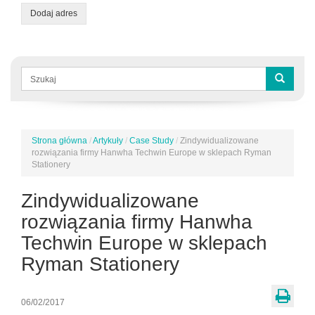
Dodaj adres
Formularz
wyszukiwania
Szukaj
Strona główna
/
Artykuły
/
Case Study
/
Zindywidualizowane
Jesteś
rozwiązania firmy Hanwha Techwin Europe w sklepach Ryman
tutaj
Stationery
Zindywidualizowane
rozwiązania firmy Hanwha
Techwin Europe w sklepach
Ryman Stationery
06/02/2017