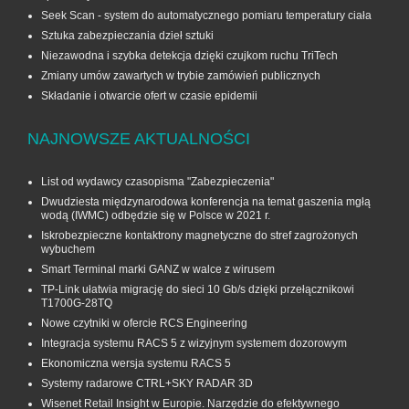
Seek Scan - system do automatycznego pomiaru temperatury ciała
Sztuka zabezpieczania dzieł sztuki
Niezawodna i szybka detekcja dzięki czujkom ruchu TriTech
Zmiany umów zawartych w trybie zamówień publicznych
Składanie i otwarcie ofert w czasie epidemii
NAJNOWSZE AKTUALNOŚCI
List od wydawcy czasopisma "Zabezpieczenia"
Dwudziesta międzynarodowa konferencja na temat gaszenia mgłą
wodą (IWMC) odbędzie się w Polsce w 2021 r.
Iskrobezpieczne kontaktrony magnetyczne do stref zagrożonych
wybuchem
Smart Terminal marki GANZ w walce z wirusem
TP-Link ułatwia migrację do sieci 10 Gb/s dzięki przełącznikowi
T1700G‑28TQ
Nowe czytniki w ofercie RCS Engineering
Integracja systemu RACS 5 z wizyjnym systemem dozorowym
Ekonomiczna wersja systemu RACS 5
Systemy radarowe CTRL+SKY RADAR 3D
Wisenet Retail Insight w Europie. Narzędzie do efektywnego