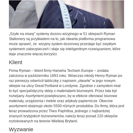
„Szyte na miarę” systemy dozoru wizyjnego w 51 sklepach Ryman
Stationery są przykładem na to, jak otwarta platforma programowa
może sprawić, że wizyjny system dozorowy przestaje być zwykłym
systemem zabezpieczeń i staje się inteligentnym rozwiązaniem, które
daje znacznie więcej korzyści.
Klient
Firma Ryman – klient firmy Hanwha Techwin Europe – została
założona w październiku 1893 roku. Wówczas młody Henry Ryman po
raz pierwszy odwrócił tabliczkę z napisem „otwarte” w jego nowym
sklepie na ulicy Great Portland w Londynie. Zgodnie z zamysłem miał
to być specjalistyczny sklep z materiałami biurowymi. Przez lata był
rozwijany. Asortyment powiększano, by w efekcie oferować biurowe
materiały, urządzenia i meble oraz artykuły papiernicze. Obecnie
asortyment obejmuje około 5500 różnych produktów. Do firmy, która jest
teraz prowadzona przez Theo Paphitisa, jednego z najbardziej
znanych brytyjskich biznesmenów, należy teraz ponad 220 sklepów
rozlokowanych na terenie Wielkiej Brytanii.
Wyzwanie