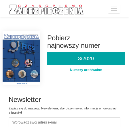
Toggle
navigatio
Przejdź
do
treści
Pobierz
najnowszy numer
3/2020
Numery archiwalne
Newsletter
Zapisz się do naszego Newslettera, aby otrzymywać informacje o nowościach
z branży!