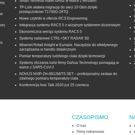
Smart Terminal marki GANZ w walce z wirusem
rmy
TP-Link ułatwia migrację do sieci 10 Gb/s dzięki
przełącznikowi T1700G‑28TQ
 w
Nowe czytniki w ofercie RCS Engineering
ury
Integracja systemu RACS 5 z wizyjnym systemem dozorowym
Ekonomiczna wersja systemu RACS 5
Systemy radarowe CTRL+SKY RADAR 3D
ch
Wisenet Retail Insight w Europie. Narzędzie do efektywnego
zarządzania w handlu detalicznym
Pomiar temperatury ludzkiego ciała dzięki termowizji
Systemy zliczania ludzi firmy Dahua Technology pomagają w
walce z SARS-CoV-2
NOVUS NVIP-2H-8912M/TS SET – profesjonalny zestaw do
zdalnego pomiaru temperatury ciała
Konferencja Axis Talk 2020 już 25 czerwca
CZASOPISMO
N
O nas
Filmy reklamowe