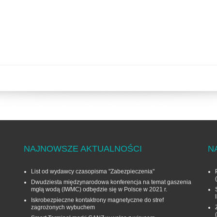
NAJNOWSZE AKTUALNOŚCI
N
List od wydawcy czasopisma "Zabezpieczenia"
Dwudziesta międzynarodowa konferencja na temat gaszenia
mgłą wodą (IWMC) odbędzie się w Polsce w 2021 r.
Iskrobezpieczne kontaktrony magnetyczne do stref
zagrożonych wybuchem