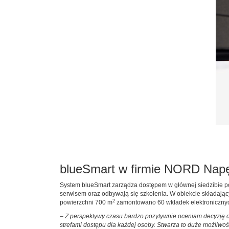
blueSmart w firmie NORD Nap
System blueSmart zarządza dostępem w głównej siedzibie pol
serwisem oraz odbywają się szkolenia. W obiekcie składaj
2
powierzchni 700 m
zamontowano 60 wkładek elektronicznych
– Z perspektywy czasu bardzo pozytywnie oceniam decyzję o 
strefami dostępu dla każdej osoby. Stwarza to duże możliw