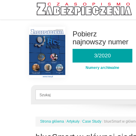
Przejdź
do
Pobierz
treści
najnowszy numer
3/2020
Numery archiwalne
Formularz
wyszukiwania
Szukaj
Strona główna
/
Artykuły
/
Case Study
/
blueSmart w główn
Jesteś
tutaj