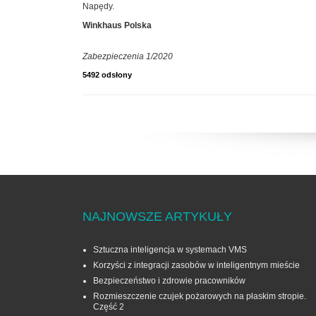
Napędy.
Winkhaus Polska
Zabezpieczenia 1/2020
5492 odsłony
NAJNOWSZE ARTYKUŁY
Sztuczna inteligencja w systemach VMS
Korzyści z integracji zasobów w inteligentnym mieście
Bezpieczeństwo i zdrowie pracowników
Rozmieszczenie czujek pożarowych na płaskim stropie.
Część 2