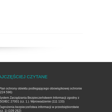
AJCZĘŚCIEJ CZYTANE
Plan ochrony obiektu podlegającego obowiązkowej ochronie
(224 596)
System Zarządzania Bezpieczeństwem Informacji zgodny z
ISO/IEC 27001 (cz. 1.). Wprowadzenie
(111 133)
Zagrożenia bezpieczeństwa informacji w przedsiębiorstwie
(cz. 1)
(109 262)