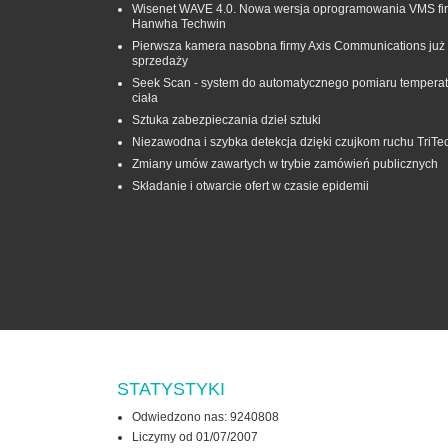
Wisenet WAVE 4.0. Nowa wersja oprogramowania VMS fi
Hanwha Techwin
Pierwsza kamera nasobna firmy Axis Communications już
sprzedaży
Seek Scan - system do automatycznego pomiaru temperat
ciała
Sztuka zabezpieczania dzieł sztuki
Niezawodna i szybka detekcja dzięki czujkom ruchu TriTe
Zmiany umów zawartych w trybie zamówień publicznych
Składanie i otwarcie ofert w czasie epidemii
STATYSTYKI
Odwiedzono nas: 9240808
Liczymy od 01/07/2007