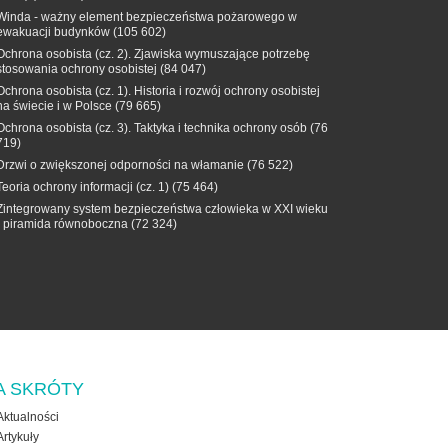
Winda - ważny element bezpieczeństwa pożarowego w
ewakuacji budynków
(105 602)
Ochrona osobista (cz. 2). Zjawiska wymuszające potrzebę
stosowania ochrony osobistej
(84 047)
Ochrona osobista (cz. 1). Historia i rozwój ochrony osobistej
na świecie i w Polsce
(79 665)
Ochrona osobista (cz. 3). Taktyka i technika ochrony osób
(76
719)
Drzwi o zwiększonej odporności na włamanie
(76 522)
Teoria ochrony informacji (cz. 1)
(75 464)
Zintegrowany system bezpieczeństwa człowieka w XXI wieku
- piramida równoboczna
(72 324)
A SKRÓTY
Aktualności
Artykuły