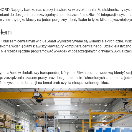
NORD Napędy bardzo nas cieszy i utwierdza w przekonaniu, że elektroniczny syst
iami do dostępu do poszczególnych pomieszczeń, możliwość integracji z systemami 
 zamiany pęku kluczy na jeden poręczny identyfikator to tylko kilka najważniejs
blem
i kluczem centralnym w blueSmart wykorzystywane są wkładki elektroniczne. Wsz
koma wciśnięciami klawiszy klawiatury komputera centralnego. Dzięki elastycznoś
 Nie trzeba ręcznie programować wkładek w poszczególnych drzwiach. Aktualizacja
yposażone w dodatkowy transponder, który umożliwia bezprzewodową identyfikacj
o zarządzania czasem pracy oraz dostępem do stref chronionych za pomocą jedne
e uzyskanie informacji na temat prób użycia nieuprawnionego klucza.