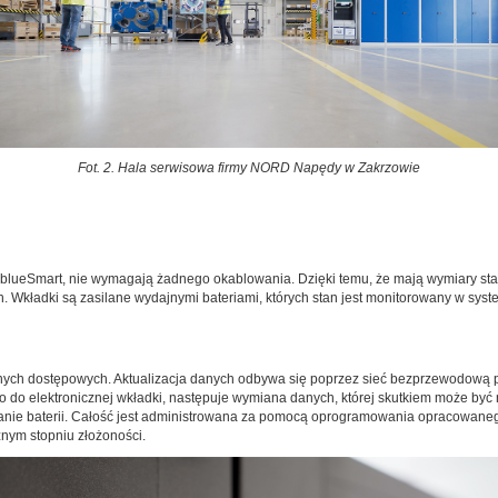
Fot. 2. Hala serwisowa firmy NORD Napędy w Zakrzowie
u blueSmart, nie wymagają żadnego okablowania. Dzięki temu, że mają wymiary 
. Wkładki są zasilane wydajnymi bateriami, których stan jest monitorowany w syst
ych dostępowych. Aktualizacja danych odbywa się poprzez sieć bezprzewodową pod
go do elektronicznej wkładki, następuje wymiana danych, której skutkiem może być
stanie baterii. Całość jest administrowana za pomocą oprogramowania opracowa
nym stopniu złożoności.