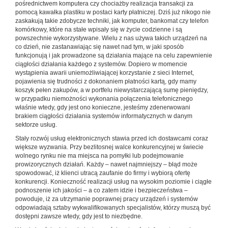
pośrednictwem komputera czy chociażby realizacja transakcji za
pomocą kawałka plastiku w postaci karty płatniczej. Dziś już nikogo nie
zaskakują takie zdobycze techniki, jak komputer, bankomat czy telefon
komórkowy, które na stałe wpisały się w życie codzienne i są
powszechnie wykorzystywane. Wielu z nas używa takich urządzeń na
co dzień, nie zastanawiając się nawet nad tym, w jaki sposób
funkcjonują i jak prowadzone są działania mające na celu zapewnienie
ciągłości działania każdego z systemów. Dopiero w momencie
wystąpienia awarii uniemożli­wiającej korzystanie z sieci Internet,
pojawienia się trudności z dokonaniem płatności kartą, gdy mamy
koszyk pełen zakupów, a w portfelu niewystarczającą sumę pieniędzy,
w przypadku niemożności wykonania połączenia telefonicznego
właśnie wtedy, gdy jest ono konieczne, jesteśmy zdenerwowani
brakiem ciągłości działania systemów informatycznych w danym
sektorze usług.
Stały rozwój usług elektronicznych stawia przed ich dostawcami coraz
większe wyzwania. Przy bezlitosnej walce konkurencyjnej w świecie
wolnego rynku nie ma miejsca na pomyłki lub podejmowanie
prowizorycznych działań. Każdy – nawet najmniejszy – błąd może
spowodować, iż klienci utracą zaufanie do firmy i wybiorą ofertę
konkurencji. Konieczność realizacji usług na wysokim poziomie i ciągłe
podnoszenie ich jakości – a co zatem idzie i bezpieczeństwa –
powoduje, iż za utrzymanie poprawnej pracy urządzeń i systemów
odpowiadają sztaby wykwalifikowanych specjalistów, którzy muszą być
dostępni zawsze wtedy, gdy jest to niezbędne.