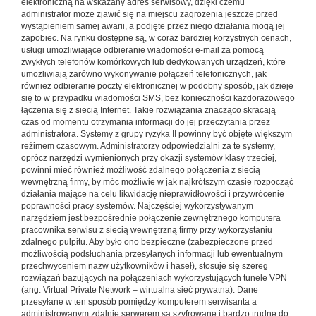
elektroniczną na wskazany adres serwisowy, dzięki czemu
administrator może zjawić się na miejscu zagrożenia jesz­cze przed
wystąpieniem samej awarii, a podjęte przez niego działania mogą jej
zapobiec. Na rynku dostępne są, w coraz bardziej korzystnych cenach,
usługi umożliwiające odbiera­nie wiadomości e-mail za pomocą
zwykłych telefonów ko­mórkowych lub dedykowanych urządzeń, które
umożliwiają zarówno wykonywanie połączeń telefonicznych, jak
również odbieranie poczty elektronicznej w podobny sposób, jak dzieje
się to w przypadku wiadomości SMS, bez konieczno­ści każdorazowego
łączenia się z siecią Internet. Takie roz­wiązania znacząco skracają
czas od momentu otrzymania informacji do jej przeczytania przez
administratora. Systemy z grupy ryzyka II powinny być objęte większym
reżimem czasowym. Administratorzy odpowiedzialni za te systemy,
oprócz narzędzi wymienionych przy okazji syste­mów klasy trzeciej,
powinni mieć również możliwość zdal­nego połączenia z siecią
wewnętrzną firmy, by móc możli­wie w jak najkrótszym czasie rozpocząć
działania mające na celu likwidację nieprawidłowości i przywrócenie
po­prawności pracy systemów. Najczęściej wykorzystywanym
narzędziem jest bezpośrednie połączenie zewnętrznego komputera
pracownika serwisu z siecią wewnętrzną firmy przy wykorzystaniu
zdalnego pulpitu. Aby było ono bez­pieczne (zabezpieczone przed
możliwością podsłuchania przesyłanych informacji lub ewentualnym
przechwyceniem nazw użytkowników i haseł), stosuje się szereg
rozwiązań bazujących na połączeniach wykorzystujących tunele VPN
(ang. Virtual Private Network – wirtualna sieć prywatna). Dane
przesyłane w ten sposób pomiędzy komputerem ser­wisanta a
administrowanym zdalnie serwerem są szyfrowa­ne i bardzo trudne do