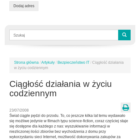
Dodaj adres
Formularz
wyszukiwania
Szukaj
Strona główna
/
Artykuły
/
Bezpieczeństwo IT
/
Ciągłość działania
Jesteś
w życiu codziennym
tutaj
Ciągłość działania w życiu
codziennym
23/07/2008
Świat ciągle pędzi do przodu. To, co jeszcze kilka lat temu wydawało
się możliwe jedynie w filmach typu science-fiction, coraz częściej staje
się dostępne dla każdego z nas: wyszukiwanie informacji w
niezliczonej ilości zbiorów bez wychodzenia z domu przy
wykorzystaniu sieci Internet, możliwość dokonywania zakupów za