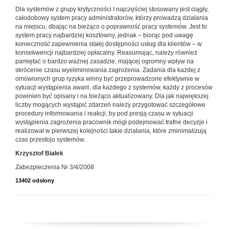
Dla systemów z grupy krytyczności I najczęściej stosowany jest ciągły,
całodobowy system pracy administratorów, któ­rzy prowadzą działania
na miejscu, dbając na bieżąco o po­prawność pracy systemów. Jest to
system pracy najbardziej kosztowny, jednak – biorąc pod uwagę
konieczność zapew­nienia stałej dostępności usług dla klientów – w
konsekwen­cji najbardziej opłacalny. Reasumując, należy również
pamiętać o bardzo ważnej za­sadzie, mającej ogromny wpływ na
skrócenie czasu wyelimi­nowania zagrożenia. Zadania dla każdej z
omówionych grup ryzyka winny być przeprowadzone efektywnie w
sytuacji wy­stąpienia awarii, dla każdego z systemów, każdy z procesów
powinien być opisany i na bieżąco aktualizowany. Dla jak największej
liczby mogących wystąpić zdarzeń należy przy­gotować szczegółowe
procedury informowania i reakcji, by pod presją czasu w sytuacji
wystąpienia zagrożenia pracow­nik mógł podejmować trafne decyzje i
realizował w pierwszej kolejności takie działania, które zminimalizują
czas przesto­ju systemów.
Krzysztof Białek
Zabezpieczenia Nr 3/4/2008
13402 odsłony