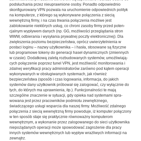
podsłuchania przez nieuprawnione osoby. Ponadto odpowiednio
skonfigurowany VPN pozwa­la na uruchomienie odpowiednich polityk
na komputerze, z którego są wykonywane połączenia z siecią
wewnętrzną firmy, i na czas trwania połączenia możliwe jest
zablokowa­nie niektórych usług, co chroni zasoby firmy przed poten­
cjalnym wypływem danych (np. GG, możliwości przegląda­nia stron
WWW, odbierania i wysyłania prywatnej poczty elektronicznej). Dla
zwiększenia poziomu bezpieczeństwa, oprócz uwierzytelnienia w
postaci loginu – nazwy użytkow­nika – i hasła, stosowane są fizyczne
lub programowe toke­ny do generacji haseł dynamicznych (zmiennych
w czasie). Dodatkową zaletą rozbudowanych systemów, umożliwiają­
cych połączenie poprzez tunel VPN, jest możliwość moni­torowania i
zdalnej weryfikacji pracy administratorów za­równo pod kątem operacji
wykonywanych w obsługiwanych systemach, jak również
bezpieczeństwa (sposób i czas lo­gowania, informacja, do jakich
systemów dany użytkownik próbował się zalogować, czy wyłącznie do
tych, do których ma uprawnienia, itp.). Funkcjonalności te mają
szczegól­ne znaczenie w sytuacji, gdy opieka nad systemami spra­
wowana jest przez pracowników podmiotu zewnętrznego,
świadczącego usługi wsparcia dla naszej firmy. Możliwość zdalnego
połączenia z siecią wewnętrzną firmy powoduje, iż komputer połączony
w ten sposób staje się praktycznie równoważny komputerom
wewnętrznym, a wykonanie przez zalogowanego do sieci użytkownika
niepożądanych operacji może spowodować zagrożenie dla pracy
innych systemów wewnętrznych lub wypływ wrażliwych informacji na
zewnątrz.