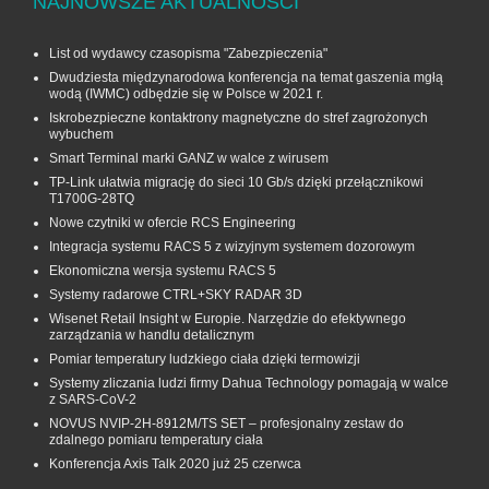
NAJNOWSZE AKTUALNOŚCI
List od wydawcy czasopisma "Zabezpieczenia"
Dwudziesta międzynarodowa konferencja na temat gaszenia mgłą
wodą (IWMC) odbędzie się w Polsce w 2021 r.
Iskrobezpieczne kontaktrony magnetyczne do stref zagrożonych
wybuchem
Smart Terminal marki GANZ w walce z wirusem
TP-Link ułatwia migrację do sieci 10 Gb/s dzięki przełącznikowi
T1700G‑28TQ
Nowe czytniki w ofercie RCS Engineering
Integracja systemu RACS 5 z wizyjnym systemem dozorowym
Ekonomiczna wersja systemu RACS 5
Systemy radarowe CTRL+SKY RADAR 3D
Wisenet Retail Insight w Europie. Narzędzie do efektywnego
zarządzania w handlu detalicznym
Pomiar temperatury ludzkiego ciała dzięki termowizji
Systemy zliczania ludzi firmy Dahua Technology pomagają w walce
z SARS-CoV-2
NOVUS NVIP-2H-8912M/TS SET – profesjonalny zestaw do
zdalnego pomiaru temperatury ciała
Konferencja Axis Talk 2020 już 25 czerwca