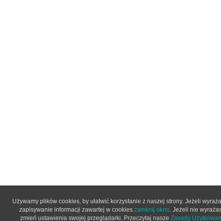
Używamy plików cookies, by ułatwić korzystanie z naszej strony. Jeżeli wyra
zapisywanie informacji zawartej w cookies
zamknij okno
. Jeżeli nie wyraża
zmień ustawienia swojej przeglądarki. Przeczytaj nasze
Zasady Użytkowani