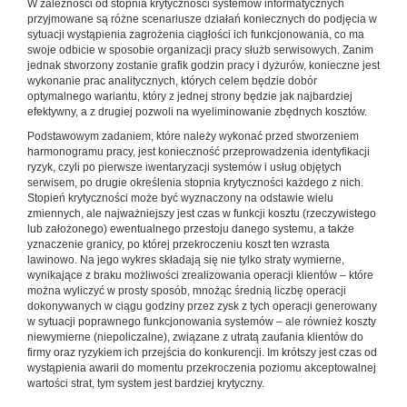
W zależności od stopnia krytyczności systemów informatycznych
przyjmowane są różne scenariusze działań koniecznych do podjęcia w
sytuacji wystąpienia zagrożenia ciągłości ich funkcjonowania, co ma
swoje odbicie w sposobie organizacji pracy służb serwisowych. Zanim
jednak stworzony zostanie grafik godzin pracy i dyżurów, konieczne jest
wykonanie prac analitycznych, których celem będzie dobór
optymalnego wariantu, który z jednej strony będzie jak najbardziej
efektywny, a z drugiej pozwoli na wyeliminowanie zbędnych kosztów.
Podstawowym zadaniem, które należy wykonać przed stworzeniem
harmonogramu pracy, jest konieczność przeprowadzenia identyfikacji
ryzyk, czyli po pierwsze iwentaryzacji systemów i usług objętych
serwisem, po drugie określenia stopnia krytyczności każdego z nich.
Stopień krytyczności może być wyznaczony na odstawie wielu
zmiennych, ale najważniejszy jest czas w funkcji kosztu (rzeczywistego
lub założonego) ewentualnego przestoju danego systemu, a także
yznaczenie granicy, po której przekroczeniu koszt ten wzrasta
lawinowo. Na jego wykres składają się nie tylko straty wymierne,
wynikające z braku możliwości zrealizowania operacji klientów – które
można wyliczyć w prosty sposób, mnożąc średnią liczbę operacji
dokonywanych w ciągu godziny przez zysk z tych operacji generowany
w sytuacji poprawnego funkcjonowania systemów – ale również koszty
niewymierne (niepoliczalne), związane z utratą zaufania klientów do
firmy oraz ryzykiem ich przejścia do konkurencji. Im krótszy jest czas od
wystąpienia awarii do momentu przekroczenia poziomu akceptowalnej
wartości strat, tym system jest bardziej krytyczny.