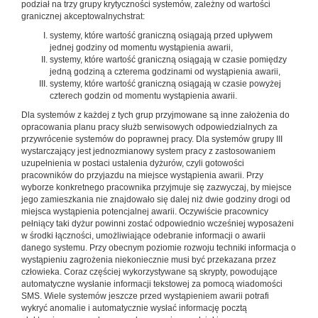
podział na trzy grupy krytyczności systemów, zależny od wartości
granicznej akceptowalnychstrat:
systemy, które wartość graniczną osiągają przed upływem
jednej godziny od momentu wystąpienia awarii,
systemy, które wartość graniczną osiągają w czasie pomiędzy
jedną godziną a czterema godzinami od wystąpienia awarii,
systemy, które wartość graniczną osiągają w czasie powyżej
czterech godzin od momentu wystąpienia awarii.
Dla systemów z każdej z tych grup przyjmowane są inne założenia do
opracowania planu pracy służb serwisowych odpowiedzialnych za
przywrócenie systemów do poprawnej pracy. Dla systemów grupy III
wystarczający jest jednozmia­nowy system pracy z zastosowaniem
uzupełnienia w postaci ustalenia dyżurów, czyli gotowości
pracowników do przyjaz­du na miejsce wystąpienia awarii. Przy
wyborze konkretnego pracownika przyjmuje się zazwyczaj, by miejsce
jego zamiesz­kania nie znajdowało się dalej niż dwie godziny drogi od
miej­sca wystąpienia potencjalnej awarii. Oczywiście pracownicy
pełniący taki dyżur powinni zostać odpowiednio wcześniej wyposażeni
w środki łączności, umożliwiające odebranie in­formacji o awarii
danego systemu. Przy obecnym poziomie rozwoju techniki informacja o
wystąpieniu zagrożenia nie­koniecznie musi być przekazana przez
człowieka. Coraz czę­ściej wykorzystywane są skrypty, powodujące
automatyczne wysłanie informacji tekstowej za pomocą wiadomości
SMS. Wiele systemów jeszcze przed wystąpieniem awarii potrafi
wykryć anomalie i automatycznie wysłać informację pocztą