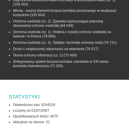
Zagrożenia bezpieczeństwa informacji w przedsiębiorstwie (cz. 1)
(109 263)
Winda - ważny element bezpieczeństwa pożarowego w ewakuacji
budynków
(105 604)
Ochrona osobista (cz. 2). Zjawiska wymuszające potrzebę
stosowania ochrony osobistej
(84 049)
Ochrona osobista (cz. 1). Historia i rozwój ochrony osobistej na
świecie i w Polsce
(79 668)
Ochrona osobista (cz. 3). Taktyka i technika ochrony osób
(76 721)
Drzwi o zwiększonej odporności na włamanie
(76 527)
Teoria ochrony informacji (cz. 1)
(75 469)
Zintegrowany system bezpieczeństwa człowieka w XXI wieku -
piramida równoboczna
(72 326)
STATYSTYKI
Odwiedzono nas: 9244528
Liczymy od 01/07/2007
Opublikowanych treści: 4075
Aktualnie na stronie:
31