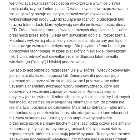
weryfikująca swą tożsamość osoba wykorzystuje w tym celu żywą
część ciała, czy np. fantom palca. Działanie systemów rozpoznawania
struktury skóry bazuje na starym, sprawdzonym rozwiązaniu
wykorzystującym diody LED (pracujące na różnych długościach fali)
oraz na fotodiodach, które wykrywają światło emitowane przez diody
LED. Źródła światła generują światło o różnych długościach fali, które
przechodzi przez skórę i ulega tam zjawiskom odbicia i rozproszenia.
Fotodiody wykrywają obraz, który z kolei jest analizowany pod kątem
unikatowego wzorca biometrycznego. Dla przykładu firma Lumidigm
opracowała technologię, w której płat skóry o niewielkiej powierzchni
(ok. 1 cm średnicy) jest oświetlany różnej długości falami światła
widzialnego ("kolory") i bliskiej podczerwieni.
Światło to jest odbite po rozproszeniu się w skórze i wtedy dokonywany
jest pomiar dla każdej długości fali. Zmiany światła podczas jego
przechodzenia przez skórę są analizowane i przetwarzane celem
uzyskania charakterystycznego wzoru biometrycznego, który jest
porównany z wcześniej zapisanym wzorcem. Ponieważ sygnał
optyczny jest odzwierciedleniem chemicznych struktur skóry i jej innych
własności, dostarcza on wiarygodnej informacji o tym, że próbka nie
jest martwa i pochodzi od człowieka. Materiał syntetyczny - albo inny
nie pochodzący od człowieka - posiada zdecydowanie inne własności
niż żywa skóra ludzka. Usunięty albo amputowany płat skóry
przechodzi szybkie zmiany biochemiczne; zachodzą oczywiście zmiany
temperatury i dystrybucji płynów w granicach różnych przedziałów
fizjologicznych, które też zmieniają jakość sygnału. Te optyczne różnice
zapewniają poprawność weryfikacji, czy próbka badana przez czytnik