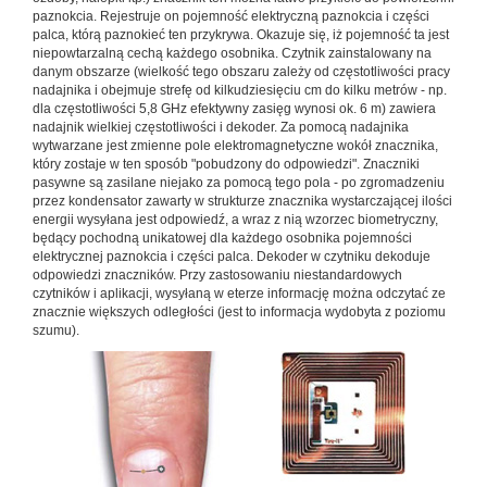
paznokcia. Rejestruje on pojemność elektryczną paznokcia i części
palca, którą paznokieć ten przykrywa. Okazuje się, iż pojemność ta jest
niepowtarzalną cechą każdego osobnika. Czytnik zainstalowany na
danym obszarze (wielkość tego obszaru zależy od częstotliwości pracy
nadajnika i obejmuje strefę od kilkudziesięciu cm do kilku metrów - np.
dla częstotliwości 5,8 GHz efektywny zasięg wynosi ok. 6 m) zawiera
nadajnik wielkiej częstotliwości i dekoder. Za pomocą nadajnika
wytwarzane jest zmienne pole elektromagnetyczne wokół znacznika,
który zostaje w ten sposób "pobudzony do odpowiedzi". Znaczniki
pasywne są zasilane niejako za pomocą tego pola - po zgromadzeniu
przez kondensator zawarty w strukturze znacznika wystarczającej ilości
energii wysyłana jest odpowiedź, a wraz z nią wzorzec biometryczny,
będący pochodną unikatowej dla każdego osobnika pojemności
elektrycznej paznokcia i części palca. Dekoder w czytniku dekoduje
odpowiedzi znaczników. Przy zastosowaniu niestandardowych
czytników i aplikacji, wysyłaną w eterze informację można odczytać ze
znacznie większych odległości (jest to informacja wydobyta z poziomu
szumu).