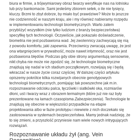
biura w firmie, a trójwymiarowy obraz twarzy weryfikuje nas na lotnisku
lub przy bankomacie. Sami jesteśmy zbiorem setek, o ile nie tysięcy,
kluczy. Brzmi to zbyt dobrze, by miało być prawdziwe? Może to jeszcze
nie codzienność w naszym kraju, ale i my również nabieramy rozpędu
w implementowaniu technologii biometrycznych. Warto zatem
przybliżyć wszystkim (nie tylko ludziom z branży bezpieczeństwa)
specyfikę tych technologii. Oczywiście, jak pokazało doświadczenie,
biometria nie jest pozbawiona wad. Jej zwolennicy zachwycają się nią
z powodu komfortu, jaki zapewnia. Przeciwnicy zwracają uwagę, że jest
ona wtargnięciem w prywatność, może nawet intymność, oraz nie jest
pozbawiona błędów. Podczas gdy obie strony argumentują sensownie,
nikt chyba nie może nie zgodzić się, że technologie biometryczne
znajdują się nadal w ich stadium początkowym, rozwijają się i będą
wkraczać w nasze życie coraz częściej. W dalszej części artykułu
opiszemy pokrótce kilka rozwijanych obecnie genotypowych
technologii biometrycznych, pomijając tak powszechne jak m.in.
rozpoznawanie odcisku palca, tęczówki i siatkówki oka, rozmiarów
dłoni, ust i twarzy wraz z obrazem termalnym (które już nie raz były
prezentowane na łamach czasopisma
Zabezpieczenia
). Technologie te
znajdują się obecnie w większości przypadków na etapie
projektowania albo w fazie prototypu i niewiele z nich doczekało się
zastosowania w systemach bezpieczeństwa. Mamy jednak nadzieję, że
to się zmieni, a przyszłość przyniesie nam wiele nowych intrygujących
rozwiązań.
Rozpoznawanie układu żył (ang. Vein