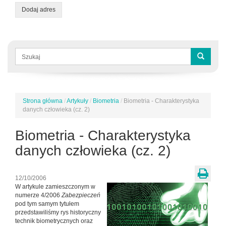
Dodaj adres
Formularz
wyszukiwania
Szukaj
Strona główna
/
Artykuły
/
Biometria
/
Biometria - Charakterystyka
Jesteś
danych człowieka (cz. 2)
tutaj
Biometria - Charakterystyka
danych człowieka (cz. 2)
12/10/2006
W artykule zamieszczonym w
numerze 4/2006
Zabezpieczeń
pod tym samym tytułem
przedstawiliśmy rys historyczny
technik biometrycznych oraz