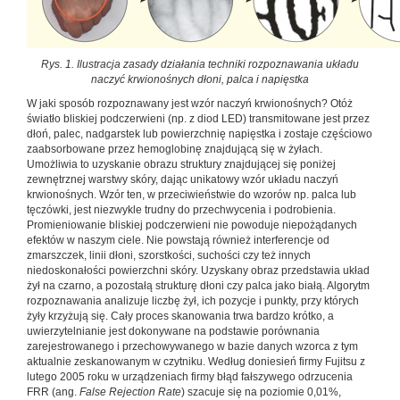
Rys. 1. Ilustracja zasady działania techniki rozpoznawania układu
naczyć krwionośnych dłoni, palca i napięstka
W jaki sposób rozpoznawany jest wzór naczyń krwionośnych? Otóż
światło bliskiej podczerwieni (np. z diod LED) transmitowane jest przez
dłoń, palec, nadgarstek lub powierzchnię napięstka i zostaje częściowo
zaabsorbowane przez hemoglobinę znajdującą się w żyłach.
Umożliwia to uzyskanie obrazu struktury znajdującej się poniżej
zewnętrznej warstwy skóry, dając unikatowy wzór układu naczyń
krwionośnych. Wzór ten, w przeciwieństwie do wzorów np. palca lub
tęczówki, jest niezwykle trudny do przechwycenia i podrobienia.
Promieniowanie bliskiej podczerwieni nie powoduje niepożądanych
efektów w naszym ciele. Nie powstają również interferencje od
zmarszczek, linii dłoni, szorstkości, suchości czy też innych
niedoskonałości powierzchni skóry. Uzyskany obraz przedstawia układ
żył na czarno, a pozostałą strukturę dłoni czy palca jako białą. Algorytm
rozpoznawania analizuje liczbę żył, ich pozycje i punkty, przy których
żyły krzyżują się. Cały proces skanowania trwa bardzo krótko, a
uwierzytelnianie jest dokonywane na podstawie porównania
zarejestrowanego i przechowywanego w bazie danych wzorca z tym
aktualnie zeskanowanym w czytniku. Według doniesień firmy Fujitsu z
lutego 2005 roku w urządzeniach firmy błąd fałszywego odrzucenia
FRR (ang.
False Rejection Rate
) szacuje się na poziomie 0,01%,