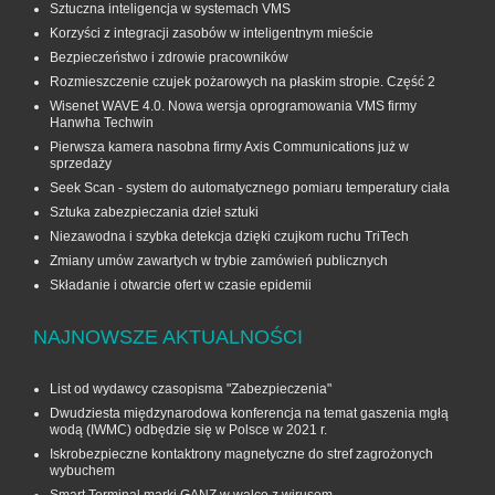
Sztuczna inteligencja w systemach VMS
Korzyści z integracji zasobów w inteligentnym mieście
Bezpieczeństwo i zdrowie pracowników
Rozmieszczenie czujek pożarowych na płaskim stropie. Część 2
Wisenet WAVE 4.0. Nowa wersja oprogramowania VMS firmy
Hanwha Techwin
Pierwsza kamera nasobna firmy Axis Communications już w
sprzedaży
Seek Scan - system do automatycznego pomiaru temperatury ciała
Sztuka zabezpieczania dzieł sztuki
Niezawodna i szybka detekcja dzięki czujkom ruchu TriTech
Zmiany umów zawartych w trybie zamówień publicznych
Składanie i otwarcie ofert w czasie epidemii
NAJNOWSZE AKTUALNOŚCI
List od wydawcy czasopisma "Zabezpieczenia"
Dwudziesta międzynarodowa konferencja na temat gaszenia mgłą
wodą (IWMC) odbędzie się w Polsce w 2021 r.
Iskrobezpieczne kontaktrony magnetyczne do stref zagrożonych
wybuchem