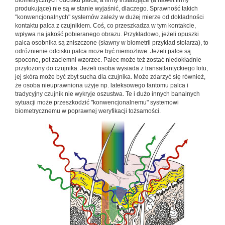
biometrycznych odcisku palca, a firmy instalujące (a nawet firmy
produkujące) nie są w stanie wyjaśnić, dlaczego. Sprawność takich
"konwencjonalnych" systemów zależy w dużej mierze od dokładności
kontaktu palca z czujnikiem. Coś, co przeszkadza w tym kontakcie,
wpływa na jakość pobieranego obrazu. Przykładowo, jeżeli opuszki
palca osobnika są zniszczone (sławny w biometrii przykład stolarza), to
odróżnienie odcisku palca może być niemożliwe. Jeżeli palce są
spocone, pot zaciemni wzorzec. Palec może też zostać niedokładnie
przyłożony do czujnika. Jeżeli osoba wysiada z transatlantyckiego lotu,
jej skóra może być zbyt sucha dla czujnika. Może zdarzyć się również,
że osoba nieuprawniona użyje np. lateksowego fantomu palca i
tradycyjny czujnik nie wykryje oszustwa. Te i dużo innych banalnych
sytuacji może przeszkodzić "konwencjonalnemu" systemowi
biometrycznemu w poprawnej weryfikacji tożsamości.