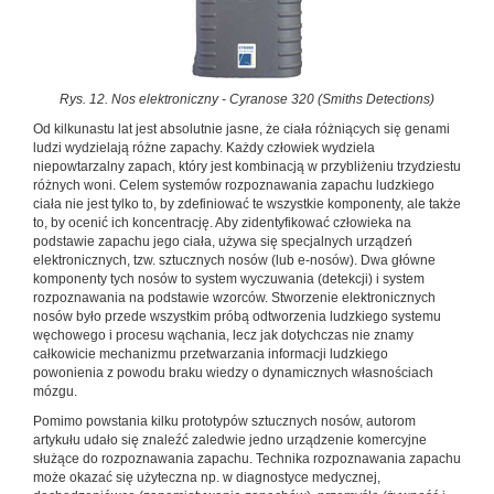
Rys. 12. Nos elektroniczny - Cyranose 320 (Smiths Detections)
Od kilkunastu lat jest absolutnie jasne, że ciała różniących się genami
ludzi wydzielają różne zapachy. Każdy człowiek wydziela
niepowtarzalny zapach, który jest kombinacją w przybliżeniu trzydziestu
różnych woni. Celem systemów rozpoznawania zapachu ludzkiego
ciała nie jest tylko to, by zdefiniować te wszystkie komponenty, ale także
to, by ocenić ich koncentrację. Aby zidentyfikować człowieka na
podstawie zapachu jego ciała, używa się specjalnych urządzeń
elektronicznych, tzw. sztucznych nosów (lub e-nosów). Dwa główne
komponenty tych nosów to system wyczuwania (detekcji) i system
rozpoznawania na podstawie wzorców. Stworzenie elektronicznych
nosów było przede wszystkim próbą odtworzenia ludzkiego systemu
węchowego i procesu wąchania, lecz jak dotychczas nie znamy
całkowicie mechanizmu przetwarzania informacji ludzkiego
powonienia z powodu braku wiedzy o dynamicznych własnościach
mózgu.
Pomimo powstania kilku prototypów sztucznych nosów, autorom
artykułu udało się znaleźć zaledwie jedno urządzenie komercyjne
służące do rozpoznawania zapachu. Technika rozpoznawania zapachu
może okazać się użyteczna np. w diagnostyce medycznej,