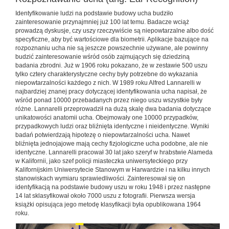
Identyfikowanie ludzi na podstawie budowy ucha budziło
zainteresowanie przynajmniej już 100 lat temu. Badacze wciąż
prowadzą dyskusje, czy uszy rzeczywiście są niepowtarzalne albo dość
specyficzne, aby być wartościowe dla biometrii. Aplikacje bazujące na
rozpoznaniu ucha nie są jeszcze powszechnie używane, ale powinny
budzić zainteresowanie wśród osób zajmujących się dziedziną
badania zbrodni. Już w 1906 roku pokazano, że w zestawie 500 uszu
tylko cztery charakterystyczne cechy były potrzebne do wykazania
niepowtarzalności każdego z nich. W 1989 roku Alfred Lannarelli w
najbardziej znanej pracy dotyczącej identyfikowania ucha napisał, że
wśród ponad 10000 przebadanych przez niego uszu wszystkie były
różne. Lannarelli przeprowadził na dużą skalę dwa badania dotyczące
unikatowości anatomii ucha. Obejmowały one 10000 przypadków,
przypadkowych ludzi oraz bliźnięta identyczne i nieidentyczne. Wyniki
badań potwierdzają hipotezę o niepowtarzalności ucha. Nawet
bliźnięta jednojajowe mają cechy fizjologiczne ucha podobne, ale nie
identyczne. Lannarelli pracował 30 lat jako szeryf w hrabstwie Alameda
w Kalifornii, jako szef policji miasteczka uniwersyteckiego przy
Kalifornijskim Uniwersytecie Stanowym w Harwardzie i na kilku innych
stanowiskach wymiaru sprawiedliwości. Zainteresował się on
identyfikacją na podstawie budowy uszu w roku 1948 i przez następne
14 lat sklasyfikował około 7000 uszu z fotografii. Pierwsza wersja
książki opisująca jego metodę klasyfikacji była opublikowana 1964
roku.