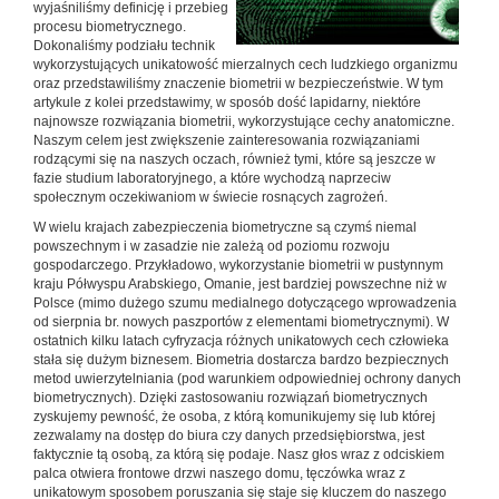
wyjaśniliśmy definicję i przebieg
procesu biometrycznego.
Dokonaliśmy podziału technik
wykorzystujących unikatowość mierzalnych cech ludzkiego organizmu
oraz przedstawiliśmy znaczenie biometrii w bezpieczeństwie. W tym
artykule z kolei przedstawimy, w sposób dość lapidarny, niektóre
najnowsze rozwiązania biometrii, wykorzystujące cechy anatomiczne.
Naszym celem jest zwiększenie zainteresowania rozwiązaniami
rodzącymi się na naszych oczach, również tymi, które są jeszcze w
fazie studium laboratoryjnego, a które wychodzą naprzeciw
społecznym oczekiwaniom w świecie rosnących zagrożeń.
W wielu krajach zabezpieczenia biometryczne są czymś niemal
powszechnym i w zasadzie nie zależą od poziomu rozwoju
gospodarczego. Przykładowo, wykorzystanie biometrii w pustynnym
kraju Półwyspu Arabskiego, Omanie, jest bardziej powszechne niż w
Polsce (mimo dużego szumu medialnego dotyczącego wprowadzenia
od sierpnia br. nowych paszportów z elementami biometrycznymi). W
ostatnich kilku latach cyfryzacja różnych unikatowych cech człowieka
stała się dużym biznesem. Biometria dostarcza bardzo bezpiecznych
metod uwierzytelniania (pod warunkiem odpowiedniej ochrony danych
biometrycznych). Dzięki zastosowaniu rozwiązań biometrycznych
zyskujemy pewność, że osoba, z którą komunikujemy się lub której
zezwalamy na dostęp do biura czy danych przedsiębiorstwa, jest
faktycznie tą osobą, za którą się podaje. Nasz głos wraz z odciskiem
palca otwiera frontowe drzwi naszego domu, tęczówka wraz z
unikatowym sposobem poruszania się staje się kluczem do naszego