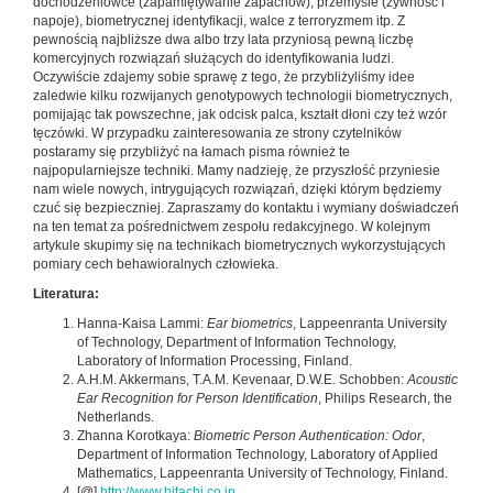
dochodzeniówce (zapamiętywanie zapachów), przemyśle (żywność i
napoje), biometrycznej identyfikacji, walce z terroryzmem itp. Z
pewnością najbliższe dwa albo trzy lata przyniosą pewną liczbę
komercyjnych rozwiązań służących do identyfikowania ludzi.
Oczywiście zdajemy sobie sprawę z tego, że przybliżyliśmy idee
zaledwie kilku rozwijanych genotypowych technologii biometrycznych,
pomijając tak powszechne, jak odcisk palca, kształt dłoni czy też wzór
tęczówki. W przypadku zainteresowania ze strony czytelników
postaramy się przybliżyć na łamach pisma również te
najpopularniejsze techniki. Mamy nadzieję, że przyszłość przyniesie
nam wiele nowych, intrygujących rozwiązań, dzięki którym będziemy
czuć się bezpieczniej. Zapraszamy do kontaktu i wymiany doświadczeń
na ten temat za pośrednictwem zespołu redakcyjnego. W kolejnym
artykule skupimy się na technikach biometrycznych wykorzystujących
pomiary cech behawioralnych człowieka.
Literatura:
Hanna-Kaisa Lammi:
Ear biometrics
, Lappeenranta University
of Technology, Department of Information Technology,
Laboratory of Information Processing, Finland.
A.H.M. Akkermans, T.A.M. Kevenaar, D.W.E. Schobben:
Acoustic
Ear Recognition for Person Identification
, Philips Research, the
Netherlands.
Zhanna Korotkaya:
Biometric Person Authentication: Odor
,
Department of Information Technology, Laboratory of Applied
Mathematics, Lappeenranta University of Technology, Finland.
[@]
http://www.hitachi.co.jp