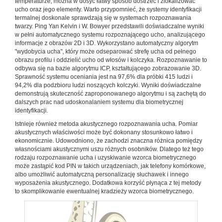
temperaturze, można w dosyć łatwy sposób dostrzec i zlokalizować
ucho oraz jego elementy. Warto przypomnieć, że systemy identyfikacji
termalnej doskonale sprawdzają się w systemach rozpoznawania
twarzy. Ping Yan Kelvin i W. Bowyer przedstawili doświadczalne wyniki
w pełni automatycznego systemu rozpoznającego ucho, analizującego
informacje z obrazów 2D i 3D. Wykorzystano automatyczny algorytm
"wydobycia ucha", który może odseparować strefę ucha od pełnego
obrazu profilu i oddzielić ucho od włosów i kolczyka. Rozpoznawanie to
odbywa się na bazie algorytmu ICP, kształtującego zobrazowanie 3D.
Sprawność systemu oceniania jest na 97,6% dla próbki 415 ludzi i
94,2% dla podzbioru ludzi noszących kolczyki. Wyniki doświadczalne
demonstrują skuteczność zaproponowanego algorytmu i są zachętą do
dalszych prac nad udoskonalaniem systemu dla biometrycznej
identyfikacji.
Istnieje również metoda akustycznego rozpoznawania ucha. Pomiar
akustycznych właściwości może być dokonany stosunkowo łatwo i
ekonomicznie. Udowodniono, że zachodzi znaczna różnica pomiędzy
własnościami akustycznymi uszu różnych osobników. Dlatego też tego
rodzaju rozpoznawanie ucha i uzyskiwanie wzorca biometrycznego
może zastąpić kod PIN w takich urządzeniach, jak telefony komórkowe,
albo umożliwić automatyczną personalizację słuchawek i innego
wyposażenia akustycznego. Dodatkowa korzyść płynąca z tej metody
to skomplikowanie ewentualnej kradzieży wzorca biometrycznego.