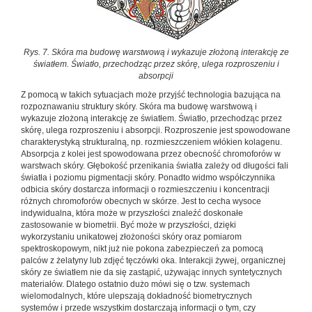
Rys. 7. Skóra ma budowę warstwową i wykazuje złożoną interakcję ze
światłem. Światło, przechodząc przez skórę, ulega rozproszeniu i
absorpcji
Z pomocą w takich sytuacjach może przyjść technologia bazująca na
rozpoznawaniu struktury skóry. Skóra ma budowę warstwową i
wykazuje złożoną interakcję ze światłem. Światło, przechodząc przez
skórę, ulega rozproszeniu i absorpcji. Rozproszenie jest spowodowane
charakterystyką strukturalną, np. rozmieszczeniem włókien kolagenu.
Absorpcja z kolei jest spowodowana przez obecność chromoforów w
warstwach skóry. Głębokość przenikania światła zależy od długości fali
światła i poziomu pigmentacji skóry. Ponadto widmo współczynnika
odbicia skóry dostarcza informacji o rozmieszczeniu i koncentracji
różnych chromoforów obecnych w skórze. Jest to cecha wysoce
indywidualna, która może w przyszłości znaleźć doskonałe
zastosowanie w biometrii. Być może w przyszłości, dzięki
wykorzystaniu unikatowej złożoności skóry oraz pomiarom
spektroskopowym, nikt już nie pokona zabezpieczeń za pomocą
palców z żelatyny lub zdjęć tęczówki oka. Interakcji żywej, organicznej
skóry ze światłem nie da się zastąpić, używając innych syntetycznych
materiałów. Dlatego ostatnio dużo mówi się o tzw. systemach
wielomodalnych, które ulepszają dokładność biometrycznych
systemów i przede wszystkim dostarczają informacji o tym, czy