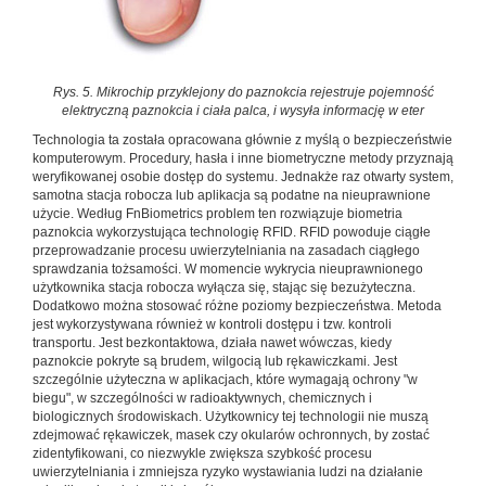
Rys. 5. Mikrochip przyklejony do paznokcia rejestruje pojemność
elektryczną paznokcia i ciała palca, i wysyła informację w eter
Technologia ta została opracowana głównie z myślą o bezpieczeństwie
komputerowym. Procedury, hasła i inne biometryczne metody przyznają
weryfikowanej osobie dostęp do systemu. Jednakże raz otwarty system,
samotna stacja robocza lub aplikacja są podatne na nieuprawnione
użycie. Według FnBiometrics problem ten rozwiązuje biometria
paznokcia wykorzystująca technologię RFID. RFID powoduje ciągłe
przeprowadzanie procesu uwierzytelniania na zasadach ciągłego
sprawdzania tożsamości. W momencie wykrycia nieuprawnionego
użytkownika stacja robocza wyłącza się, stając się bezużyteczna.
Dodatkowo można stosować różne poziomy bezpieczeństwa. Metoda
jest wykorzystywana również w kontroli dostępu i tzw. kontroli
transportu. Jest bezkontaktowa, działa nawet wówczas, kiedy
paznokcie pokryte są brudem, wilgocią lub rękawiczkami. Jest
szczególnie użyteczna w aplikacjach, które wymagają ochrony "w
biegu", w szczególności w radioaktywnych, chemicznych i
biologicznych środowiskach. Użytkownicy tej technologii nie muszą
zdejmować rękawiczek, masek czy okularów ochronnych, by zostać
zidentyfikowani, co niezwykle zwiększa szybkość procesu
uwierzytelniania i zmniejsza ryzyko wystawiania ludzi na działanie