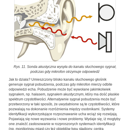
Rys. 11. Sonda akustyczna wysyła do kanału słuchowego sygnał,
podczas gdy mikrofon otrzymuje odpowiedź
Jak to działa? Umieszczony blisko kanału słuchowego głośnik
generuje sygnał pobudzenia, podczas gdy mikrofon mierzy odbite
odpowiedzi echa. Pobudzenie może być wywołane jakimkolwiek
sygnałem, np. hałasem, sygnałem akustycznym, który ma dość płaskie
spektrum częstotliwości. Alternatywnie sygnał pobudzenia może być
przetworzony w taki sposób, że uwydatnione są te częstotliwości, które
pozwalają na dokonanie rozróżnienia między osobnikami. Systemy
identyfikacji wykorzystujące rozpoznawanie ucha wciąż się rozwijają.
Pojawiają się nowe wyzwania i nowe problemy. Wydaje się, iż mogłyby
one znaleźć zastosowanie w rozproszonych systemach identyfikacji
(np. monitoringu miast czy też obiektów typu stadiony, centra