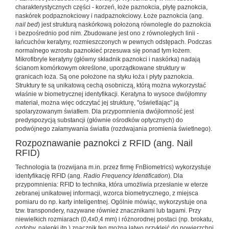
charakterystycznych części - korzeń, łoże paznokcia, płytę paznokcia,
naskórek podpaznokciowy i nadpaznokciowy. Łoże paznokcia (ang.
nail bed
) jest strukturą naskórkową położoną równolegle do paznokcia
i bezpośrednio pod nim. Zbudowane jest ono z równoległych linii -
łańcuchów keratyny, rozmieszczonych w pewnych odstępach. Podczas
normalnego wzrostu paznokieć przesuwa się ponad tym łożem.
Mikrofibryle keratyny (główny składnik paznokci i naskórka) nadają
ścianom komórkowym określone, uporządkowane struktury w
granicach łoża. Są one położone na styku łoża i płyty paznokcia.
Struktury te są unikatową cechą osobniczą, którą można wykorzystać
właśnie w biometrycznej identyfikacji. Keratyna to wysoce dwójłomny
materiał, można więc odczytać jej strukturę, "oświetlając" ją
spolaryzowanym światłem. Dla przypomnienia dwójłomność jest
predyspozycją substancji (głównie ośrodków optycznych) do
podwójnego załamywania światła (rozdwajania promienia świetlnego).
Rozpoznawanie paznokci z RFID (ang. Nail
RFID)
Technologia ta (rozwijana m.in. przez firmę FnBiometrics) wykorzystuje
identyfikację RFID (ang.
Radio Frequency Identification
). Dla
przypomnienia: RFID to technika, która umożliwia przesłanie w eterze
zebranej unikatowej informacji, wzorca biometrycznego, z miejsca
pomiaru do np. karty inteligentnej. Ogólnie mówiąc, wykorzystuje ona
tzw. transpondery, nazywane również znacznikami lub tagami. Przy
niewielkich rozmiarach (0,4x0,4 mm) i różnorodnej postaci (np. brokatu,
ozdoby, nalepki itp.) znacznik ten można łatwo przykleić do powierzchni