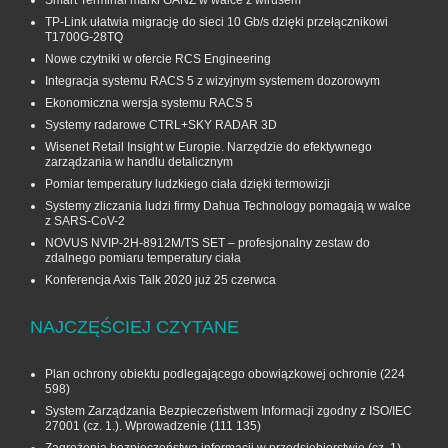
Smart Terminal marki GANZ w walce z wirusem
TP-Link ułatwia migrację do sieci 10 Gb/s dzięki przełącznikowi
T1700G‑28TQ
Nowe czytniki w ofercie RCS Engineering
Integracja systemu RACS 5 z wizyjnym systemem dozorowym
Ekonomiczna wersja systemu RACS 5
Systemy radarowe CTRL+SKY RADAR 3D
Wisenet Retail Insight w Europie. Narzędzie do efektywnego
zarządzania w handlu detalicznym
Pomiar temperatury ludzkiego ciała dzięki termowizji
Systemy zliczania ludzi firmy Dahua Technology pomagają w walce
z SARS-CoV-2
NOVUS NVIP-2H-8912M/TS SET – profesjonalny zestaw do
zdalnego pomiaru temperatury ciała
Konferencja Axis Talk 2020 już 25 czerwca
NAJCZĘŚCIEJ CZYTANE
Plan ochrony obiektu podlegającego obowiązkowej ochronie
(224
598)
System Zarządzania Bezpieczeństwem Informacji zgodny z ISO/IEC
27001 (cz. 1.). Wprowadzenie
(111 135)