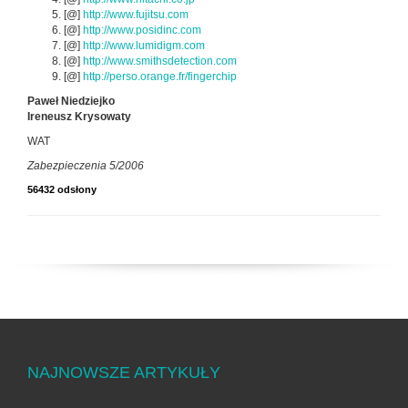
[@]
http://www.fujitsu.com
[@]
http://www.posidinc.com
[@]
http://www.lumidigm.com
[@]
http://www.smithsdetection.com
[@]
http://perso.orange.fr/fingerchip
Paweł Niedziejko
Ireneusz Krysowaty
WAT
Zabezpieczenia 5/2006
56432 odsłony
NAJNOWSZE ARTYKUŁY