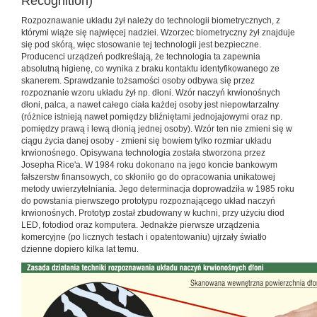
Recognition)
Rozpoznawanie układu żył należy do technologii biometrycznych, z
którymi wiąże się najwięcej nadziei. Wzorzec biometryczny żył znajduje
się pod skórą, więc stosowanie tej technologii jest bezpieczne.
Producenci urządzeń podkreślają, że technologia ta zapewnia
absolutną higienę, co wynika z braku kontaktu identyfikowanego ze
skanerem. Sprawdzanie tożsamości osoby odbywa się przez
rozpoznanie wzoru układu żył np. dłoni. Wzór naczyń krwionośnych
dłoni, palca, a nawet całego ciała każdej osoby jest niepowtarzalny
(różnice istnieją nawet pomiędzy bliźniętami jednojajowymi oraz np.
pomiędzy prawą i lewą dłonią jednej osoby). Wzór ten nie zmieni się w
ciągu życia danej osoby - zmieni się bowiem tylko rozmiar układu
krwionośnego. Opisywana technologia została stworzona przez
Josepha Rice'a. W 1984 roku dokonano na jego koncie bankowym
fałszerstw finansowych, co skłoniło go do opracowania unikatowej
metody uwierzytelniania. Jego determinacja doprowadziła w 1985 roku
do powstania pierwszego prototypu rozpoznającego układ naczyń
krwionośnych. Prototyp został zbudowany w kuchni, przy użyciu diod
LED, fotodiod oraz komputera. Jednakże pierwsze urządzenia
komercyjne (po licznych testach i opatentowaniu) ujrzały światło
dzienne dopiero kilka lat temu.