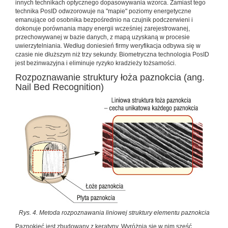
innych technikach optycznego dopasowywania wzorca. Zamiast tego
technika PosID odwzorowuje na "mapie" poziomy energetyczne
emanujące od osobnika bezpośrednio na czujnik podczerwieni i
dokonuje porównania mapy energii wcześniej zarejestrowanej,
przechowywanej w bazie danych, z mapą uzyskaną w procesie
uwierzytelniania. Według doniesień firmy weryfikacja odbywa się w
czasie nie dłuższym niż trzy sekundy. Biometryczna technologia PosID
jest bezinwazyjna i eliminuje ryzyko kradzieży tożsamości.
Rozpoznawanie struktury łoża paznokcia (ang.
Nail Bed Recognition)
Rys. 4. Metoda rozpoznawania liniowej struktury elementu paznokcia
Paznokieć jest zbudowany z keratyny. Wyróżnia się w nim sześć