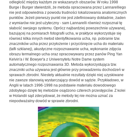
odległość między każdym ze wskazanych obszarów. W roku 1998
Burge i Burger stwierdzili, że metoda opracowana przez Lannarelliego
nie jest odpowiednia z powodu trudności lokalizowania anatomicznych
punktów. Jeżeli pierwszy punkt nie jest zdefiniowany dokładnie, żaden
z wymiarów nie jest użyteczny - sam Lannarelli również rozpoznał tę
słabość swojego systemu. Oprócz najbardziej powszechnie używanej,
bazującej na pomiarach fotografii ucha, w praktyce wykorzystuje się
również kilka innych metod identyfikowania ucha, np. pobranie tzw.
znaczników ucha przez przyłożenie i przyciśnięcie ucha do materiału
(tafli szklanej), akustyczne rozpoznawanie ucha, wykonanie zdjęcia
obrazu termalnego ucha oraz opracowywany przez panów Ping Yan
Kelvin'a i W. Bowyer'a z Uniwersytetu Notre Dame system
automatycznego rozpoznawania 3D. Metoda wykorzystująca tzw.
znaczniki ucha używana jest głównie przy prowadzeniu dochodzeń w
sprawach zbrodni. Niestety aktualnie rezultaty dzięki niej uzyskiwane
nie zawsze stanowią wystarczający dowód w sądzie. Przykładowo, w
Anglii w latach 1996-1998 na podstawie materiału dowodowego
zdobytego dzięki tej metodzie osądzono czterech przestępców. Z kolei
w Holandii sąd zdecydował, że metody tej nie można uznać za
niepodważalny dowód w sprawie zbrodni.