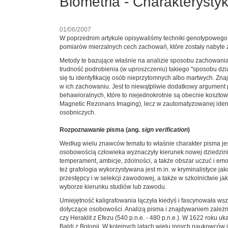
Biometria - Charakterysty
01/06/2007
W poprzednim artykule opisywaliśmy techniki genotypowego uw
pomiarów mierzalnych cech zachowań, które zostały nabyte 
Metody te bazujące właśnie na analizie sposobu zachowania 
trudność podrobienia (w uproszczeniu) takiego "sposobu dz
się tu identyfikację osób nieprzytomnych albo martwych. Z
w ich zachowaniu. Jest to niewątpliwie dodatkowy argument 
behawioralnych, które to niejednokrotnie są obecnie kosztow
Magnetic Rezonans Imaging), lecz w zautomatyzowanej ident
osobniczych.
Rozpoznawanie pisma (ang.
sign verification
)
Według wielu znawców tematu to właśnie charakter pisma je
osobowością człowieka wyznaczyły kierunek nowej dziedzinie
temperament, ambicje, zdolności, a także obszar uczuć i emoc
też grafologia wykorzystywana jest m.in. w kryminalistyce j
przestępcy i w selekcji zawodowej, a także w szkolnictwie 
wyborze kierunku studiów lub zawodu.
Umiejętność kaligrafowania łączyła kiedyś i fascynowała wszy
dotyczące osobowości. Analizą pisma i znajdywaniem zależnośc
czy Heraklit z Efezu (540 p.n.e. - 480 p.n.e.). W 1622 roku
Baldi z Bolonii. W kolejnych latach wielu innych naukowców i