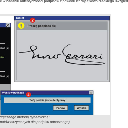
istotne w badaniu autentyczności podpisów z powodu ich wyjątkowo rzadkiego uwzględ
odręcznego metodą dynamiczną:
gnałów otrzymanych dla podpisu odręcznego),