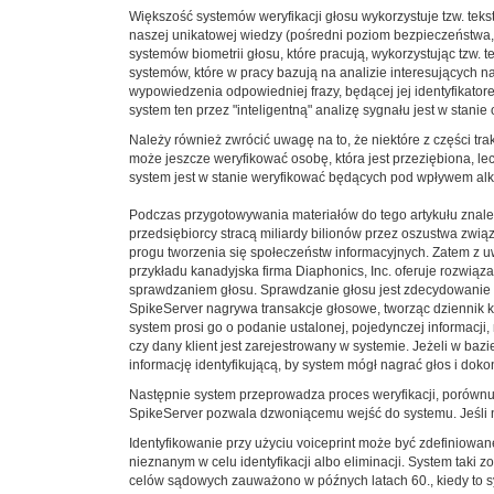
Większość systemów weryfikacji głosu wykorzystuje tzw. tekst
naszej unikatowej wiedzy (pośredni poziom bezpieczeństwa, z
systemów biometrii głosu, które pracują, wykorzystując tzw. 
systemów, które w pracy bazują na analizie interesujących 
wypowiedzenia odpowiedniej frazy, będącej jej identyfikato
system ten przez "inteligentną" analizę sygnału jest w stanie
Należy również zwrócić uwagę na to, że niektóre z części tr
może jeszcze weryfikować osobę, która jest przeziębiona, le
system jest w stanie weryfikować będących pod wpływem alk
Podczas przygotowywania materiałów do tego artykułu znaleź
przedsiębiorcy stracą miliardy bilionów przez oszustwa związ
progu tworzenia się społeczeństw informacyjnych. Zatem z u
przykładu kanadyjska firma Diaphonics, Inc. oferuje rozwiąz
sprawdzaniem głosu. Sprawdzanie głosu jest zdecydowanie b
SpikeServer nagrywa transakcje głosowe, tworząc dziennik kon
system prosi go o podanie ustalonej, pojedynczej informacji,
czy dany klient jest zarejestrowany w systemie. Jeżeli w b
informację identyfikującą, by system mógł nagrać głos i doko
Następnie system przeprowadza proces weryfikacji, porównu
SpikeServer pozwala dzwoniącemu wejść do systemu. Jeśli n
Identyfikowanie przy użyciu voiceprint może być zdefiniow
nieznanym w celu identyfikacji albo eliminacji. System taki
celów sądowych zauważono w późnych latach 60., kiedy to s