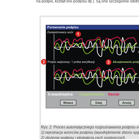
na podpis, kształt linii podpisu itp.). Są one szczególnie 
Rys. 2. Proces automatycznego rozpoznawania podpisu 
1) rejestracja wzorców podpisu (wyodrębnienie zbioru sy
2) złożenie podpisu i ekstrakcja cech osobniczych,