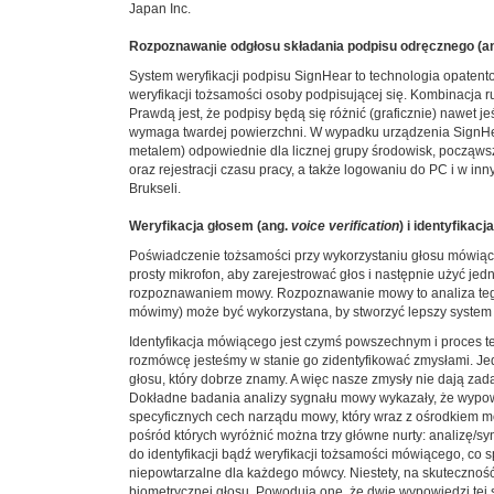
Japan Inc.
Rozpoznawanie odgłosu składania podpisu odręcznego (a
System weryfikacji podpisu SignHear to technologia opaten
weryfikacji tożsamości osoby podpisującej się. Kombinacja 
Prawdą jest, że podpisy będą się różnić (graficznie) nawet 
wymaga twardej powierzchni. W wypadku urządzenia SignHear 
metalem) odpowiednie dla licznej grupy środowisk, począws
oraz rejestracji czasu pracy, a także logowaniu do PC i w i
Brukseli.
Weryfikacja głosem (ang.
voice verification
) i identyfikac
Poświadczenie tożsamości przy wykorzystaniu głosu mówiące
prosty mikrofon, aby zarejestrować głos i następnie użyć j
rozpoznawaniem mowy. Rozpoznawanie mowy to analiza tego,
mówimy) może być wykorzystana, by stworzyć lepszy system 
Identyfikacja mówiącego jest czymś powszechnym i proces t
rozmówcę jesteśmy w stanie go zidentyfikować zmysłami. Jed
głosu, który dobrze znamy. A więc nasze zmysły nie dają za
Dokładne badania analizy sygnału mowy wykazały, że wypowie
specyficznych cech narządu mowy, który wraz z ośrodkiem m
pośród których wyróżnić można trzy główne nurty: analizę
do identyfikacji bądź weryfikacji tożsamości mówiącego, co
niepowtarzalne dla każdego mówcy. Niestety, na skuteczność
biometrycznej głosu. Powodują one, że dwie wypowiedzi tej sa