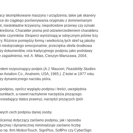
acy skomplikowane maszyny i urządzenia, takie jak skanery
łużące do ciągłego porównywania oryginału z domniemanym
inii, niedokładne krzywizny, niepotrzebne przerwy czy oznaki
nakreślona. Charakter pisma jest odzwierciedleniem charakteru
iele czynników. Eksperci wyróżniają w odręcznym piśmie trzy
ry. Różnice pomiędzy formą i wielkością tych stref są jakoby
i niedojrzałego emocjonalnie; przeciętna strefa środkowa
zy dokumentów, rola tradycyjnego podpisu jako podstawy
e zagadnienia
, red. A. Mitas, Cieszyn-Warszawa, 2004,
stem rozpoznający podpis (A.J. Mauceri,
Feasibility Studies
n Aviation Co., Anaheim, USA, 1965.). Z kolei w 1977 roku
lizy dynamicznego nacisku pióra.
podpisu, oprócz wyglądu podpisu i treści, uwzględnia
h punktach, a nawet nachylenie narzędzia piszącego.
posiadający status prawny), narzędzi piszących (piór
wych cech podpisu danej osoby.
ócenia) dotyczący zarówno podpisu, jak i sposobu
ycznej i dynamicznej minimalizuje zarówno liczbę
o np. firm MotionTouch, SignPlus, SoftPro czy CyberSign