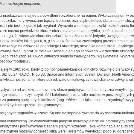
h ze złożonym podpisem,
i przekazywane są do palców dłoni i przelewane na papier. Wykorzystują oni w pr
ożna odczytać litery wymazane bądź zmienione; przyrządy dzielące obraz na pół, s
ści i nie jest tak gładki jak oryginał. Wyraźnie widać tępe początki i zakończenia l
zawsze można powiedzieć, która z nich została napisana szybko, a która ostrożnie 
 do tego, że właściwie charakter człowieka można ocenić jedynie, uwzględniając w
ter oraz znaków takich jak
b, d, g
itp., oraz środkową zawierającą pozostałe małe lite
wskazuje na człowieka pogodnego i otwartego; niewielka dolna strefa - płytkiego 
izowaną. Według prof. Mirosława Owoca, biegłego sądowego w dziedzinie eksperty
z jego treści (zob. M. Owoc:
Zmierzch podpisu tradycyjnego
, [w:]
Biometria. Wybran
sposobów "podpisu".
ię w 1965 roku, kiedy to północnoamerykańskie lotnictwo rozwinęło pierwszy sy
o. SID 65 24 RADC TR 65 33, Space and Information System Division, North America
entyfikacji personalnej, które pozyskiwało unikatową, cyfrową charakterystykę ana
zystywane od wieków, ale novum w sferze podpisywania, biometryczna weryfikacja 
jego składania, czyli: szybkość i kolejność pisania, siłę nacisku w poszczególnyc
ię za pomocą specjalnych tabliczek (ang.
tablets
- podpis elektroniczny/niecyfrowy 
ezależnych od sprzętu - programowych.
odrębnych sygnałów w czasie. Są one następnie używane do wyznaczania unikato
metodą dynamiczną. Po wprowadzeniu podpisu usuwany jest szum informacyjny (zakł
erystyczne i porównywane z zapamiętanym wzorcem. Taka kombinacja analizy stat
 komercyjnym możemy odnaleźć kilka wersji systemów weryfikacji podpisu odręczneg