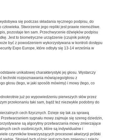
i wydobywa się podczas składania ręcznego podpisu, do
człowieka. Stworzenie jego repliki jest prawie niemożliwe.
podpis, pozostaje ten sam. Przechwycenie dźwięków podpisu
kę. Jest to biometryczne urządzenie (czujnik pokryty
 może być z powodzeniem wykorzystywana w kontroli dostępu
Security Expo Europe, które odbyły się 13-14 września w
stawie unikatowej charakterystyki jej głosu. Wystarczy
lić techniki rozpoznawania mówiącego/głosu z
o głosu (tego, w jaki sposób mówimy) i mowy (tego, co
ednokrotnie już po wypowiedzeniu pierwszych słów przez
szym przekonaniu taki sam, bądź też niezwykle podobny do
erzalnych cech fizycznych. Dzieje się tak za sprawą
 Przetwarzaniem sygnału mowy zajmuje się szereg dziedzin,
korzystywane są algorytmy przetwarzania mowy zmierzające
alnych cech osobniczych, które są indywidualne i
wiele czynników towarzyszących procesowi akwizycji próbki
siebie. Stopień tych różnic jest przy tym zmienny i zależy