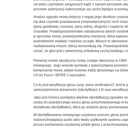
od wielu czynników związanych bądź z samym procesem akwizy
procesie autoryzacji wykorzystuje się cechy będące w powi
Analiza sygnału mowy dotyczy z reguły jego struktury czaso
się dwa czynniki powstawania (niepowtarzalnych) cech chara
(jamy gardłowej, nosowej, jamy ustnej, długości i napięcie 
charakter. Prawdopodobieństwo odnalezienia dwóch osobników,
w sposobie mowy, powiedzielibyśmy manierze, która wpływa n
podniebienie miękkie i mięśnie szczęki, których to sterowa
naśladowania innych, którzy komunikują się. Prawdopodobień
uznać, że głos jest z pewnością unikatową cechą każdego cz
Pierwszy model akustyczny mowy zostaje stworzony w 1960 
mówiącego. Jego wnioski wynikały z wykorzystania promieni
komponenty mowy, wpływ budowy traktu głosowego na dźwięk 
US Air Force i MITRE Corporation.
Co to jest weryfikacja głosu (ang.
voice verification
)? Jest to
uwierzytelnienia tożsamości (identyfikacji 1:N oraz weryfikacji
Jaka jest różnica pomiędzy właśnie identyfikacją (
speaker ver
osoby do pojedynczego wzoru głosu przechowywanego w bazie. 
dodatkowy identyfikator), która po analizie głosu porównyw
W identyfikowaniu mówiącego uzyskany wzorzec głosu jest do
nadzoru/inwigilacji audio albo kiedy użytkownik systemu zap
proces porównania uzyskanej próbki głosu z przechowywany