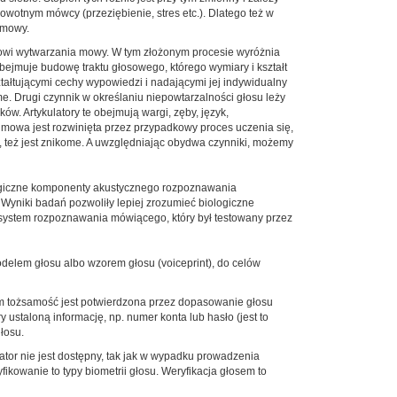
wotnym mówcy (przeziębienie, stres etc.). Dlatego też w
 mowy.
esowi wytwarzania mowy. W tym złożonym procesie wyróżnia
bejmuje budowę traktu głosowego, którego wymiary i kształt
ztałtującymi cechy wypowiedzi i nadającymi jej indywidualny
me. Drugi czynnik w określaniu niepowtarzalności głosu leży
. Artykulatory te obejmują wargi, zęby, język,
 mowa jest rozwinięta przez przypadkowy proces uczenia się,
, też jest znikome. A uwzględniając obydwa czynniki, możemy
logiczne komponenty akustycznego rozpoznawania
yniki badań pozwoliły lepiej zrozumieć biologiczne
system rozpoznawania mówiącego, który był testowany przez
delem głosu albo wzorem głosu (voiceprint), do celów
osem tożsamość jest potwierdzona przez dopasowanie głosu
ustaloną informację, np. numer konta lub hasło (jest to
łosu.
tor nie jest dostępny, tak jak w wypadku prowadzenia
ikowanie to typy biometrii głosu. Weryfikacja głosem to