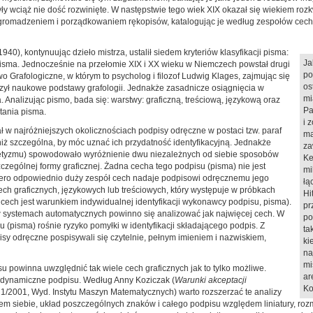
y wciąż nie dość rozwinięte. W następstwie tego wiek XIX okazał się wiekiem rozk
 gromadzeniem i porządkowaniem rękopisów, katalogując je według zespołów cech i
0), kontynuując dzieło mistrza, ustalił siedem kryteriów klasyfikacji pisma:
Ja
ad pisma. Jednocześnie na przełomie XIX i XX wieku w Niemczech powstał drugi
po
o Grafologiczne, w którym to psycholog i filozof Ludwig Klages, zajmując się
os
ył naukowe podstawy grafologii. Jednakże zasadnicze osiągnięcia w
mi
ia. Analizując pismo, bada się: warstwy: graficzną, treściową, językową oraz
Pa
tania pisma.
i 
ał w najróżniejszych okolicznościach podpisy odręczne w postaci tzw. paraf
ma
 niż szczególna, by móc uznać ich przydatność identyfikacyjną. Jednakże
za
abetyzmu) spowodowało wyróżnienie dwu niezależnych od siebie sposobów
Ke
szczególnej formy graficznej. Żadna cecha tego podpisu (pisma) nie jest
mi
opiero odpowiednio duży zespół cech nadaje podpisowi odręcznemu jego
łą
ech graficznych, językowych lub treściowych, który występuje w próbkach
Hi
cech jest warunkiem indywidualnej identyfikacji wykonawcy podpisu, pisma).
pr
 w systemach automatycznych powinno się analizować jak najwięcej cech. W
po
(pisma) rośnie ryzyko pomyłki w identyfikacji składającego podpis. Z
ta
sy odręczne pospisywali się czytelnie, pełnym imieniem i nazwiskiem,
ki
na
mi
powinna uwzględnić tak wiele cech graficznych jak to tylko możliwe.
ar
i dynamiczne podpisu. Według Anny Koziczak (
Warunki akceptacji
Ko
 1/2001, Wyd. Instytu Maszyn Matematycznych) warto rozszerzać te analizy
lędem siebie, układ poszczególnych znaków i całego podpisu względem liniatury, 