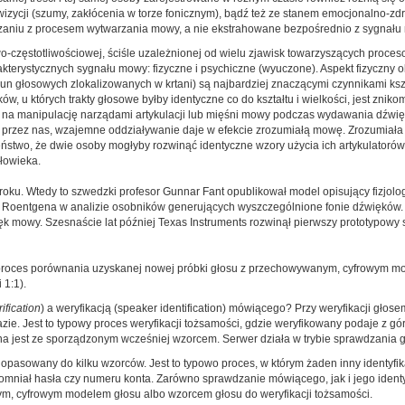
cji (szumy, zakłócenia w torze fonicznym), bądź też ze stanem emocjonalno-zdro
ązaniu z procesem wytwarzania mowy, a nie ekstrahowane bezpośrednio z sygnału
wo-częstotliwościowej, ściśle uzależnionej od wielu zjawisk towarzyszących proc
kterystycznych sygnału mowy: fizyczne i psychiczne (wyuczone). Aspekt fizyczny o
strun głosowych zlokalizowanych w krtani) są najbardziej znaczącymi czynnikami ks
 u których trakty głosowe byłby identyczne co do kształtu i wielkości, jest zniko
a manipulację narządami artykulacji lub mięśni mowy podczas wydawania dźwięków
ne przez nas, wzajemne oddziaływanie daje w efekcie zrozumiałą mowę. Zrozumiała
stwo, że dwie osoby mogłyby rozwinąć identyczne wzory użycia ich artykulatorów
łowieka.
roku. Wtedy to szwedzki profesor Gunnar Fant opublikował model opisujący fizjo
 Roentgena w analizie osobników generujących wyszczególnione fonie dźwięków. W
mowy. Szesnaście lat później Texas Instruments rozwinął pierwszy prototypowy 
 proces porównania uzyskanej nowej próbki głosu z przechowywanym, cyfrowym mo
 1:1).
ification
) a weryfikacją (speaker identification) mówiącego? Przy weryfikacji gł
Jest to typowy proces weryfikacji tożsamości, gdzie weryfikowany podaje z góry 
ana jest ze sporządzonym wcześniej wzorcem. Serwer działa w trybie sprawdzania g
pasowany do kilku wzorców. Jest to typowo proces, w którym żaden inny identyfika
omniał hasła czy numeru konta. Zarówno sprawdzanie mówiącego, jak i jego identyf
m, cyfrowym modelem głosu albo wzorcem głosu do weryfikacji tożsamości.