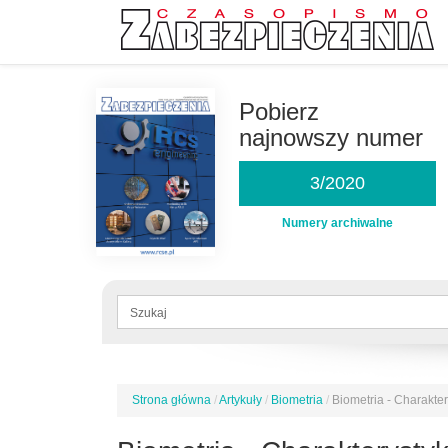
Przejdź
do
Pobierz
treści
najnowszy numer
3/2020
Numery archiwalne
Formularz
wyszukiwania
Szukaj
Strona główna
/
Artykuły
/
Biometria
/
Biometria - Charakter
Jesteś
tutaj