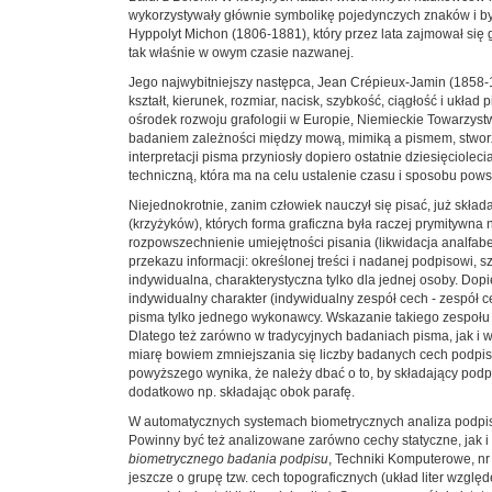
wykorzystywały głównie symbolikę pojedynczych znaków i był
Hyppolyt Michon (1806-1881), który przez lata zajmował się
tak właśnie w owym czasie nazwanej.
Jego najwybitniejszy następca, Jean Crépieux-Jamin (1858-194
kształt, kierunek, rozmiar, nacisk, szybkość, ciągłość i ukł
ośrodek rozwoju grafologii w Europie, Niemieckie Towarzystw
badaniem zależności między mową, mimiką a pismem, stworz
interpretacji pisma przyniosły dopiero ostatnie dziesięciolec
techniczną, która ma na celu ustalenie czasu i sposobu pows
Niejednokrotnie, zanim człowiek nauczył się pisać, już skład
(krzyżyków), których forma graficzna była raczej prymitywna
rozpowszechnienie umiejętności pisania (likwidacja analf
przekazu informacji: określonej treści i nadanej podpisowi, 
indywidualna, charakterystyczna tylko dla jednej osoby. D
indywidualny charakter (indywidualny zespół cech - zespół c
pisma tylko jednego wykonawcy. Wskazanie takiego zespołu 
Dlatego też zarówno w tradycyjnych badaniach pisma, jak i
miarę bowiem zmniejszania się liczby badanych cech podpisu 
powyższego wynika, że należy dbać o to, by składający podpi
dodatkowo np. składając obok parafę.
W automatycznych systemach biometrycznych analiza podpisu 
Powinny być też analizowane zarówno cechy statyczne, jak 
biometrycznego badania podpisu
, Techniki Komputerowe, nr
jeszcze o grupę tzw. cech topograficznych (układ liter wzg