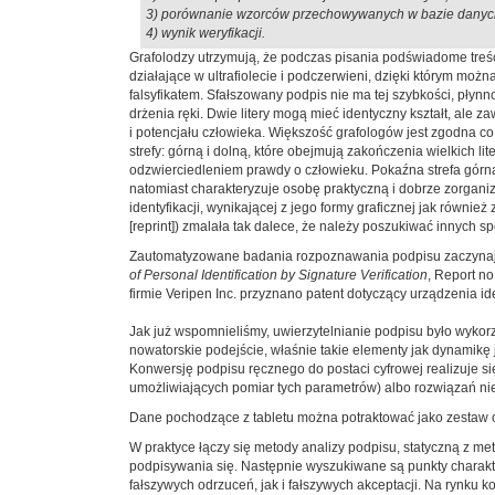
3) porównanie wzorców przechowywanych w bazie danyc
4) wynik weryfikacji.
Grafolodzy utrzymują, że podczas pisania podświadome treśc
działające w ultrafiolecie i podczerwieni, dzięki którym m
falsyfikatem. Sfałszowany podpis nie ma tej szybkości, płynno
drżenia ręki. Dwie litery mogą mieć identyczny kształt, ale 
i potencjału człowieka. Większość grafologów jest zgodna co
strefy: górną i dolną, które obejmują zakończenia wielkich li
odzwierciedleniem prawdy o człowieku. Pokaźna strefa górna 
natomiast charakteryzuje osobę praktyczną i dobrze zorgan
identyfikacji, wynikającej z jego formy graficznej jak również 
[reprint]) zmalała tak dalece, że należy poszukiwać innych 
Zautomatyzowane badania rozpoznawania podpisu zaczynają s
of Personal Identification by Signature Verification
, Report n
firmie Veripen Inc. przyznano patent dotyczący urządzenia id
Jak już wspomnieliśmy, uwierzytelnianie podpisu było wykor
nowatorskie podejście, właśnie takie elementy jak dynamikę 
Konwersję podpisu ręcznego do postaci cyfrowej realizuje s
umożliwiających pomiar tych parametrów) albo rozwiązań ni
Dane pochodzące z tabletu można potraktować jako zestaw 
W praktyce łączy się metody analizy podpisu, statyczną z 
podpisywania się. Następnie wyszukiwane są punkty charakt
fałszywych odrzuceń, jak i fałszywych akceptacji. Na rynku