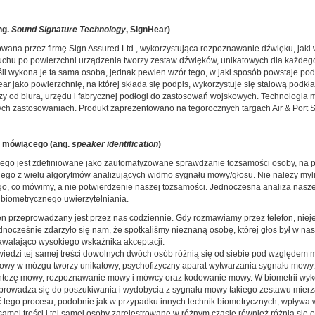
ng.
Sound Signature Technology
, SignHear)
towana przez firmę Sign Assured Ltd., wykorzystująca rozpoznawanie dźwięku, jak
ruchu po powierzchni urządzenia tworzy zestaw dźwięków, unikatowych dla każdego 
jeśli wykona je ta sama osoba, jednak pewien wzór tego, w jaki sposób powstaje 
jako powierzchnię, na której składa się podpis, wykorzystuje się stalową podkład
zy od biura, urzędu i fabrycznej podłogi do zastosowań wojskowych. Technologia
nnych zastosowaniach. Produkt zaprezentowano na tegorocznych targach Air & Port 
ja mówiącego (ang.
speaker identification
)
go jest zdefiniowane jako zautomatyzowane sprawdzanie tożsamości osoby, na pod
ednego z wielu algorytmów analizujących widmo sygnału mowy/głosu. Nie należy my
 co mówimy, a nie potwierdzenie naszej tożsamości. Jednoczesna analiza naszeg
biometrycznego uwierzytelniania.
en przeprowadzany jest przez nas codziennie. Gdy rozmawiamy przez telefon, niej
nocześnie zdarzyło się nam, że spotkaliśmy nieznaną osobę, której głos był w na
dawalająco wysokiego wskaźnika akceptacji.
dzi tej samej treści dowolnych dwóch osób różnią się od siebie pod względem mi
owy w mózgu tworzy unikatowy, psychofizyczny aparat wytwarzania sygnału mowy.
/syntezę mowy, rozpoznawanie mowy i mówcy oraz kodowanie mowy. W biometrii wy
 sprowadza się do poszukiwania i wydobycia z sygnału mowy takiego zestawu mierz
 tego procesu, podobnie jak w przypadku innych technik biometrycznych, wpływa 
mej treści i tej samej osoby zarejestrowane w różnym czasie również różnią się od 