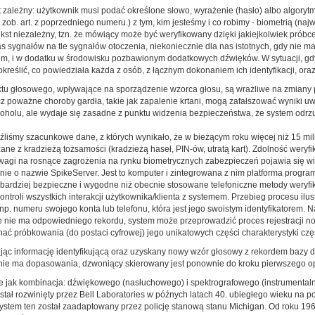
 zależny: użytkownik musi podać określone słowo, wyrażenie (hasło) albo algorytm c
ob. art. z poprzedniego numeru.) z tym, kim jesteśmy i co robimy - biometrią (na
tekst niezależny, tzn. że mówiący może być weryfikowany dzięki jakiejkolwiek próbc
nas sygnałów na tle sygnałów otoczenia, niekoniecznie dla nas istotnych, gdy nie
rem, i w dodatku w środowisku pozbawionym dodatkowych dźwięków. W sytuacji, gd
 określić, co powiedziała każda z osób, z łącznym dokonaniem ich identyfikacji, or
aktu głosowego, wpływające na sporządzenie wzorca głosu, są wrażliwe na zmiany p
cz poważne choroby gardła, takie jak zapalenie krtani, mogą zafałszować wyniki uw
oholu, ale wydaje się zasadne z punktu widzenia bezpieczeństwa, że system odrzu
liśmy szacunkowe dane, z których wynikało, że w bieżącym roku więcej niż 15 mil
ane z kradzieżą tożsamości (kradzieżą haseł, PIN-ów, utratą kart). Zdolność weryfi
wagi na rosnące zagrożenia na rynku biometrycznych zabezpieczeń pojawia się wie
anie o nazwie SpikeServer. Jest to komputer i zintegrowana z nim platforma progr
ardziej bezpieczne i wygodne niż obecnie stosowane telefoniczne metody weryfi
troli wszystkich interakcji użytkownika/klienta z systemem. Przebieg procesu ilus
 np. numeru swojego konta lub telefonu, która jest jego swoistym identyfikatorem.
azie nie ma odpowiedniego rekordu, system może przeprowadzić proces rejestracj
nać próbkowania (do postaci cyfrowej) jego unikatowych części charakterystyki czę
jąc informację identyfikującą oraz uzyskany nowy wzór głosowy z rekordem bazy d
ie ma dopasowania, dzwoniący skierowany jest ponownie do kroku pierwszego opera
ane jak kombinacja: dźwiękowego (nasłuchowego) i spektrografowego (instrumenta
 został rozwinięty przez Bell Laboratories w późnych latach 40. ubiegłego wieku n
ystem ten został zaadaptowany przez policję stanową stanu Michigan. Od roku 19