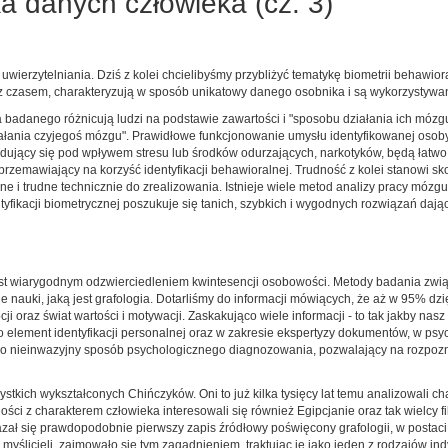
ka danych człowieka (cz. 3)
ierzytelniania. Dziś z kolei chcielibyśmy przybliżyć tematykę biometrii behawior
z czasem, charakteryzują w sposób unikatowy danego osobnika i są wykorzystywa
badanego różnicują ludzi na podstawie zawartości i "sposobu działania ich mózgu
iałania czyjegoś mózgu". Prawidłowe funkcjonowanie umysłu identyfikowanej oso
najdujący się pod wpływem stresu lub środków odurzających, narkotyków, będą łat
przemawiający na korzyść identyfikacji behawioralnej. Trudność z kolei stanowi 
ne i trudne technicznie do zrealizowania. Istnieje wiele metod analizy pracy mózg
yfikacji biometrycznej poszukuje się tanich, szybkich i wygodnych rozwiązań daj
st wiarygodnym odzwierciedleniem kwintesencji osobowości. Metody badania zwią
 nauki, jaką jest grafologia. Dotarliśmy do informacji mówiących, że aż w 95% dz
ji oraz świat wartości i motywacji. Zaskakująco wiele informacji - to tak jakby nas
ako element identyfikacji personalnej oraz w zakresie ekspertyzy dokumentów, w p
jako nieinwazyjny sposób psychologicznego diagnozowania, pozwalający na rozpoz
stkich wykształconych Chińczyków. Oni to już kilka tysięcy lat temu analizowali ch
i z charakterem człowieka interesowali się również Egipcjanie oraz tak wielcy filoz
 ukazał się prawdopodobnie pierwszy zapis źródłowy poświęcony grafologii, w posta
 myślicieli, zajmowało się tym zagadnieniem, traktując je jako jeden z rodzajów i