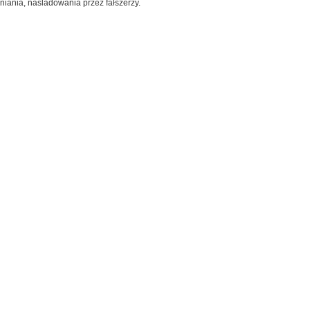
niania, naśladowania przez fałszerzy.