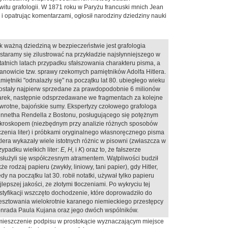
witu grafologii. W 1871 roku w Paryżu francuski mnich Jean
 opatrując komentarzami, ogłosił narodziny dziedziny nauki
k ważną dziedziną w bezpieczeństwie jest grafologia
staramy się zilustrować na przykładzie najsłynniejszego w
tatnich latach przypadku sfałszowania charakteru pisma, a
anowicie tzw. sprawy rzekomych pamiętników Adolfa Hitlera.
miętniki "odnalazły się" na początku lat 80. ubiegłego wieku
zostały najpierw sprzedane za prawdopodobnie 6 milionów
rek, następnie odsprzedawane we fragmentach za kolejne
wrotne, bajońskie sumy. Ekspertyzy czołowego grafologa
nnetha Rendella z Bostonu, posługującego się potężnym
kroskopem (niezbędnym przy analizie różnych sposobów
czenia liter) i próbkami oryginalnego własnoręcznego pisma
tlera wykazały wiele istotnych różnic w pisowni (zwłaszcza w
zypadku wielkich liter:
E, H,
i
K
) oraz to, że fałszerze
służyli się współczesnym atramentem. Wątpliwości budził
kże rodzaj papieru (zwykły, liniowy, tani papier), gdy Hitler,
edy na początku lat 30. robił notatki, używał tylko papieru
jlepszej jakości, ze złotymi tłoczeniami. Po wykryciu tej
styfikacji wszczęto dochodzenie, które doprowadziło do
esztowania wielokrotnie karanego niemieckiego przestępcy
nrada Paula Kujana oraz jego dwóch wspólników.
rozmieszczenie podpisu w prostokącie wyznaczającym miejsce