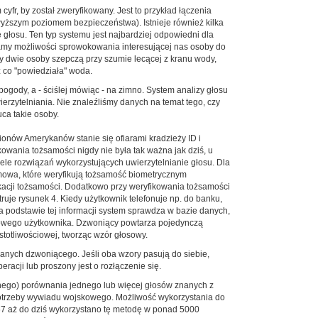
yfr, by został zweryfikowany. Jest to przykład łączenia
jwyższym poziomem bezpieczeństwa). Istnieje również kilka
e głosu. Ten typ systemu jest najbardziej odpowiedni dla
 mamy możliwości sprowokowania interesującej nas osoby do
y dwie osoby szepczą przy szumie lecącej z kranu wody,
az co "powiedziała" woda.
ogody, a - ściślej mówiąc - na zimno. System analizy głosu
ierzytelniania. Nie znaleźliśmy danych na temat tego, czy
ca takie osoby.
ionów Amerykanów stanie się ofiarami kradzieży ID i
kowania tożsamości nigdy nie była tak ważna jak dziś, u
le rozwiązań wykorzystujących uwierzytelnianie głosu. Dla
amowa, które weryfikują tożsamość biometrycznym
kacji tożsamości. Dodatkowo przy weryfikowania tożsamości
truje rysunek 4. Kiedy użytkownik telefonuje np. do banku,
 Na podstawie tej informacji system sprawdza w bazie danych,
i nowego użytkownika. Dzwoniący powtarza pojedynczą
stotliwościowej, tworząc wzór głosowy.
anych dzwoniącego. Jeśli oba wzory pasują do siebie,
cji lub proszony jest o rozłączenie się.
lnego) porównania jednego lub więcej głosów znanych z
a potrzeby wywiadu wojskowego. Możliwość wykorzystania do
67 aż do dziś wykorzystano tę metodę w ponad 5000