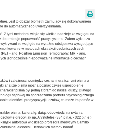
alnej. Jest to obszar biometrii zajmujący się dokonywaniem
ne do automatycznego uwierzytelniania.
". Z tymi metodami wiąże się wielkie nadzieje ze względu na
by determinuje poprawność pracy systemu. Zatem wyklucza
wo wykrywani ze względu na wyraźne odstępstwa występujące
skomplikowanie w metodach ekstrakcji osobniczych cech
u (PET - ang. Positron Emission Termography, MRI - ang.
ących jednocześnie niepodważalne informacje o cechach
zków i zależności pomiędzy cechami graficznymi pisma a
ięki analizie pisma można poznać czyjeś usposobienie,
z charakter pisma był jedną z bram do naszej duszy. Dlatego
sychologii sądowej do sporządzania portretu psychologicznego
nanie talentów i predyspozycji uczniów, co może im pomóc w
arakter pisma, kaligrafię, dając odpowiedzi na pytania
ofowie greccy jak np. Arystoteles (384 p.n.e. - 322 p.n.e.)
ci książki autorstwa włoskiego profesora medycyny Camillo
ndywidualnej ekspresji. Jednak ich metody badań