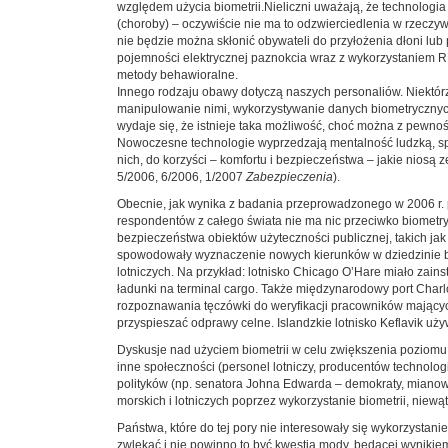
względem użycia biometrii.Nieliczni uważają, że technologi
(choroby) – oczywiście nie ma to odzwierciedlenia w rzeczywi
nie będzie można skłonić obywateli do przyłożenia dłoni lub 
pojemności elektrycznej paznokcia wraz z wykorzystaniem R
metody behawioralne.
Innego rodzaju obawy dotyczą naszych personaliów. Niektór
manipulowanie nimi, wykorzystywanie danych biometrycznych
wydaje się, że istnieje taka możliwość, choć można z pewno
Nowoczesne technologie wyprzedzają mentalność ludzką, spo
nich, do korzyści – komfortu i bezpieczeństwa – jakie nios
5/2006, 6/2006, 1/2007
Zabezpieczenia
).
Obecnie, jak wynika z badania przeprowadzonego w 2006 r. p
respondentów z całego świata nie ma nic przeciwko biometr
bezpieczeństwa obiektów użyteczności publicznej, takich jak 
spowodowały wyznaczenie nowych kierunków w dziedzinie bez
lotniczych. Na przykład: lotnisko Chicago O’Hare miało zain
ładunki na terminal cargo. Także międzynarodowy port Charlo
rozpoznawania tęczówki do weryfikacji pracowników mających
przyspieszać odprawy celne. Islandzkie lotnisko Keflavik uż
Dyskusje nad użyciem biometrii w celu zwiększenia poziomu 
inne społeczności (personel lotniczy, producentów technolo
polityków (np. senatora Johna Edwarda – demokraty, mianow
morskich i lotniczych poprzez wykorzystanie biometrii, niew
Państwa, które do tej pory nie interesowały się wykorzystanie
zwlekać i nie powinno to być kwestią mody, będącej wyniki