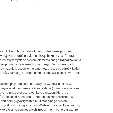
sza. IATA uruchomiło na lotnisku w Heathrow program
czyniących podróż przyjemniejszą i bezpieczną. Program
Emirates. Wykorzystano system biometrycznego rozpoznawania
kupiona na pasażerach „nieznanych” – to wśród nich
 powiązanie kluczowych elementów procesu podróży, takich
e podróży, ujmując problem bezpieczeństwa całościowo, a nie
raszani przy punktach odprawy do wzięcia udziału w
ługowym kiosku miSense. Zebrane dane (przechowywane na
no na mikroprocesorowej karcie wstępu, która, po
ć projektu, miSenseplus, uzupełniała zamieszczone w
zu obu oczu (wykorzystanie multimodalnego systemu
siłki służb imigracyjnych Wielkiej Brytanii i Hongkongu,
ykorzystanie zewnętrznych źródeł informacji o pasażerze