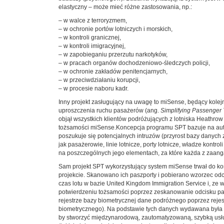
elastyczny – może mieć różne zastosowania, np.:
– w walce z terroryzmem,
– w ochronie portów lotniczych i morskich,
– w kontroli granicznej,
– w kontroli imigracyjnej,
– w zapobieganiu przerzutu narkotyków,
– w pracach organów dochodzeniowo-śledczych policji,
– w ochronie zakładów penitencjarnych,
– w przeciwdziałaniu korupcji,
– w procesie naboru kadr.
Inny projekt zasługujący na uwagę to miSense, będący kolej
uproszczenia ruchu pasażerów (ang.
Simplifying Passenger 
objął wszystkich klientów podróżujących z lotniska Heathro
tożsamości miSense.Koncepcja programu SPT bazuje na auto
poszukuje się potencjalnych intruzów (przyrost bazy danyc
jak pasażerowie, linie lotnicze, porty lotnicze, władze kont
na poszczególnych jego elementach, za które każda z zaang
Sam projekt SPT wykorzystujący system miSense trwał do koń
projekcie. Skanowano ich paszporty i pobierano wzorzec 
czas lotu w bazie United Kingdom Immigration Service i, z
potwierdzeniu tożsamości poprzez zeskanowanie odcisku pal
rejestrze bazy biometrycznej dane podróżnego poprzez rejes
biometrycznego). Na podstawie tych danych wydawana była os
by stworzyć międzynarodową, zautomatyzowaną, szybką usługę