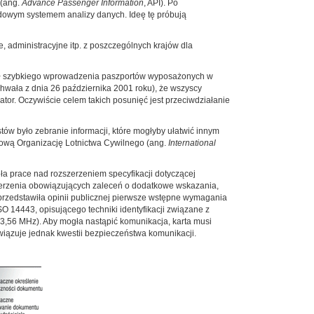
 (ang.
Advance Passenger Information
, API). Po
ądowym systemem analizy danych. Ideę tę próbują
 administracyjne itp. z poszczególnych krajów dla
mysł szybkiego wprowadzenia paszportów wyposażonych w
chwała z dnia 26 października 2001 roku), że wszyscy
tor. Oczywiście celem takich posunięć jest przeciwdziałanie
tów było zebranie informacji, które mogłyby ułatwić innym
dową Organizację Lotnictwa Cywilnego (ang.
International
a prace nad rozszerzeniem specyfikacji dotyczącej
zerzenia obowiązujących zaleceń o dodatkowe wskazania,
przedstawiła opinii publicznej pierwsze wstępne wymagania
14443, opisującego techniki identyfikacji związane z
13,56 MHz). Aby mogła nastąpić komunikacja, karta musi
związuje jednak kwestii bezpieczeństwa komunikacji.