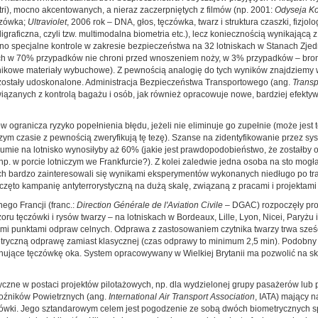
etri), mocno akcentowanych, a nieraz zaczerpniętych z filmów (np. 2001:
Odyseja K
ęczówka;
Ultraviolet
, 2006 rok – DNA, głos, tęczówka, twarz i struktura czaszki, fizjo
ligraficzna, czyli tzw. multimodalna biometria etc.), lecz koniecznością wynikającą 
o specjalne kontrole w zakresie bezpieczeństwa na 32 lotniskach w Stanach Zjed
kach w 70% przypadków nie chroni przed wnoszeniem noży, w 3% przypadków – bron
ikowe materiały wybuchowe). Z pewnością analogię do tych wyników znajdziemy 
h zostały udoskonalone. Administracja Bezpieczeństwa Transportowego (ang.
Transp
iązanych z kontrolą bagażu i osób, jak również opracowuje nowe, bardziej efektyw
w ogranicza ryzyko popełnienia błędu, jeżeli nie eliminuje go zupełnie (może jest 
szym czasie z pewnością zweryfikują tę tezę). Szanse na zidentyfikowanie przez 
ie na lotnisko wynosiłyby aż 60% (jakie jest prawdopodobieństwo, że zostałby o
 w porcie lotniczym we Frankfurcie?). Z kolei zaledwie jedna osoba na sto mogła
lowych bardzo zainteresowali się wynikami eksperymentów wykonanych niedługo po t
zęto kampanię antyterrorystyczną na dużą skalę, związaną z pracami i projektami
ego Francji (franc.:
Direction Générale de l'Aviation Civile
– DGAC) rozpoczęły pro
 tęczówki i rysów twarzy – na lotniskach w Bordeaux, Lille, Lyon, Nicei, Paryżu i
nymi punktami odpraw celnych. Odprawa z zastosowaniem czytnika twarzy trwa sze
etryczną odprawę zamiast klasycznej (czas odprawy to minimum 2,5 min). Podobny 
kanujące tęczówkę oka. System opracowywany w Wielkiej Brytanii ma pozwolić na 
yczne w postaci projektów pilotażowych, np. dla wydzielonej grupy pasażerów lub
źników Powietrznych (ang.
International Air Transport Association
, IATA) mający 
zówki. Jego sztandarowym celem jest pogodzenie ze sobą dwóch biometrycznych sp