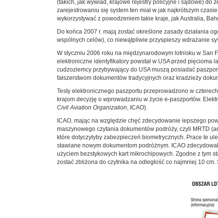
(takich, jak wywiad, krajowe rejestry policyjne i sądowe) do 
zarejestrowaniu się system ten miał w jak najkrótszym cza
wykorzystywać z powodzeniem takie kraje, jak Australia, Bah
Do końca 2007 r. mają zostać określone zasady działania og
wspólnych celów), co niewątpliwie przyspieszy wdrażanie sy
W styczniu 2006 roku na międzynarodowym lotnisku w San F
elektroniczne identyfikatory powstał w USA przed pięcioma 
cudzoziemcy przybywający do USA muszą posiadać paszport ob
fałszerstwom dokumentów tradycyjnych oraz kradzieży dok
Testy elektronicznego paszportu przeprowadzono w czterech k
krajom decyzję o wprowadzaniu w życie e-paszportów. Elek
Civil Aviation Organization
, ICAO).
ICAO, mając na względzie chęć zdecydowanie lepszego powią
maszynowego czytania dokumentów podróży, czyli MRTD (a
które dotyczyłyby zabezpieczeń biometrycznych. Prace te u
stawiane nowym dokumentom podróżnym. ICAO zdecydowała si
użyciem bezstykowych kart mikrochipowych. Zgodne z tym sta
zostać zbliżona do czytnika na odległość co najmniej 10 cm.