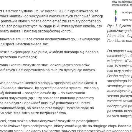
ect Detection Systems Ltd. W sierpniu 2006 r. opublikowano, że
ywacz kłamstw) do wykrywania nienaturalnych zachowań, emocji
a podstawie których można domniemać złe zamiary podróżnego.
Rys. 1. System
iach poligraficznych. W ciągu kilku minut system określa, czy
pilotażowego b
any dalszej i bardziej szczegółowej kontroli.
Biometrics - S
gramowanie emulujące oficera dochodzeniowego, ujawniającego
Frankfurcie na
Suspect Detection składa się:
Do projektu wł
osk funkcjonujący jako punkt, w którym dokonuje się badania
niemieckiej Luf
sprzężenia zwrotnego);
w krajach UE a
nia i kontroli wszystkich stacji dokonujących pomiarów.
oka. W sumie 
odróżnych i jest odpowiedzialna m.in. za dystrybucję danych i
oka przy punkta
Osoba mająca p
specjalnego kio
wie poddawani kontroli siadają w specjalnej kabinie (kiosku)
skanującym tęcz
 Zakładają słuchawki, by słyszeć polecenia systemu, wkładają
automatycznie 
swój dokument – paszport, dowód itp. – do skanowania.
sekund (nastę
nelu dotykowym (np.: Czy posiadasz materiały, przedmioty
wzorcem zawar
ne narkotyki? Odpowiedź musi być jednoznaczna i brzmi
odczytanych po
e kontrolowanego, na bieżąco przesyłając uzyskane dane do
paszportu prze
TSA oraz izraelskich służb bezpieczeństwa.
bazach danych)
coś, czym można scharakteryzować wszystkich potencjalnych
oże izolować tych podejrzanych, którzy kwalifikują się do drugiego etapu bada
 wysokim stopniu dokładny i skuteczny (najwyżej czteroprocentowe prawdopodobie