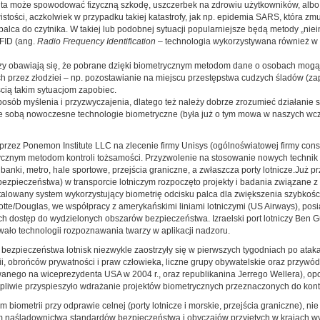
a ta może spowodować fizyczną szkodę, uszczerbek na zdrowiu użytkowników, albo
stości, aczkolwiek w przypadku takiej katastrofy, jak np. epidemia SARS, która zm
palca do czytnika. W takiej lub podobnej sytuacji popularniejsze będą metody „nie
FID (ang.
Radio Frequency Identification
– technologia wykorzystywana również w 
zy obawiają się, że pobrane dzięki biometrycznym metodom dane o osobach mogą 
 przez złodziei – np. pozostawianie na miejscu przestępstwa cudzych śladów (zap
ścią takim sytuacjom zapobiec.
sób myślenia i przyzwyczajenia, dlatego też należy dobrze zrozumieć działanie s
ą ze sobą nowoczesne technologie biometryczne (była już o tym mowa w naszych wc
rzez Ponemon Institute LLC na zlecenie firmy Unisys (ogólnoświatowej firmy cons
ycznym metodom kontroli tożsamości. Przyzwolenie na stosowanie nowych technik
banki, metro, hale sportowe, przejścia graniczne, a zwłaszcza porty lotnicze.Już p
pieczeństwa) w transporcie lotniczym rozpoczęto projekty i badania związane z
stalowany system wykorzystujący biometrię odcisku palca dla zwiększenia szybkośc
tte/Douglas, we współpracy z amerykańskimi liniami lotniczymi (US Airways), posi
 dostęp do wydzielonych obszarów bezpieczeństwa. Izraelski port lotniczy Ben G
ywało technologii rozpoznawania twarzy w aplikacji nadzoru.
bezpieczeństwa lotnisk niezwykle zaostrzyły się w pierwszych tygodniach po ataka
gii, obrońców prywatności i praw człowieka, liczne grupy obywatelskie oraz przy
anego na wiceprezydenta USA w 2004 r., oraz republikanina Jerrego Wellera), o
ątpliwie przyspieszyło wdrażanie projektów biometrycznych przeznaczonych do kont
m biometrii przy odprawie celnej (porty lotnicze i morskie, przejścia graniczne), n
em naśladownictwa standardów bezpieczeństwa i obyczajów przyjętych w krajach w