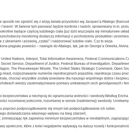
e sposób nie zgodzić się z wizją świata przyszłości wg Jacques’a Attalego (francu
 l’avenir
. W świecie tym panować będzie kontrola i nadzór, sprawowany m.in. prze
okrotnie będące częścią ludzkiego ciała (już dziś wszczepia się miniaturowe ukła
 Wszechobecny monitoring dostarczy informacji o pochodzeniu produktów i przemies
z ubraniami i pozwolą „czytać” i nadzorować ludzkie ciało. Czy to wizja
a plagiatu powieści – nawiąże do Attalego, tak, jak do George’a Orwella, Alvina T
The United Nations, Interpol, Total Information Awareness, Federal Communications 
 Secret Service, Department of Justice, Federal Bureau of Investigation, Departme
tagon, The Peacekeeper Missile, The United States Strategic Command, Open Sourc
ng miast, rozpoznawanie numerów rejestracyjnych pojazdów, rejestracja czasu pracy 
ata, chociaż wszystkie zostały powołane dla naszego wspólnego dobra i bezpieczeń
eństwach wiedzy zautomatyzowane pomiary unikatowych cech genotypowych i feno
ezpieczeństwa a niechęcią do ograniczania wolności i swobody.Według Ericha Fr
ności rozumianej potocznie, rozumianej w sensie (nadmiernej) swobody. Uciekamy
ku poprzez podporządkowanie się innym lub podporządkowanie ich sobie;
iego doświadczania własnego wpływu na bieg zdarzeń;
zmniejszając lęk zapewnia minimum bezpieczeństwa w niestabilnym, zagrażając
y społeczne, które z kolei negatywnie wpływają na dalszy rozwój i funkcjonalnoś