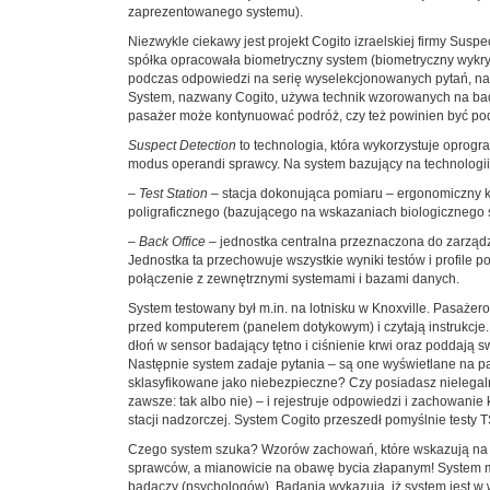
zaprezentowanego systemu).
Niezwykle ciekawy jest projekt Cogito izraelskiej firmy Susp
spółka opracowała biometryczny system (biometryczny wykr
podczas odpowiedzi na serię wyselekcjonowanych pytań, n
System, nazwany Cogito, używa technik wzorowanych na badan
pasażer może kontynuować podróż, czy też powinien być podd
Suspect Detection
to technologia, która wykorzystuje opro
modus operandi sprawcy. Na system bazujący na technologii 
–
Test Station
– stacja dokonująca pomiaru – ergonomiczny ki
poligraficznego (bazującego na wskazaniach biologicznego 
–
Back Office
– jednostka centralna przeznaczona do zarządza
Jednostka ta przechowuje wszystkie wyniki testów i profile p
połączenie z zewnętrznymi systemami i bazami danych.
System testowany był m.in. na lotnisku w Knoxville. Pasażero
przed komputerem (panelem dotykowym) i czytają instrukcje.
dłoń w sensor badający tętno i ciśnienie krwi oraz poddają 
Następnie system zadaje pytania – są one wyświetlane na pa
sklasyfikowane jako niebezpieczne? Czy posiadasz nielegal
zawsze: tak albo nie) – i rejestruje odpowiedzi i zachowani
stacji nadzorczej. System Cogito przeszedł pomyślnie testy 
Czego system szuka? Wzorów zachowań, które wskazują na 
sprawców, a mianowicie na obawę bycia złapanym! System m
badaczy (psychologów). Badania wykazują, iż system jest w