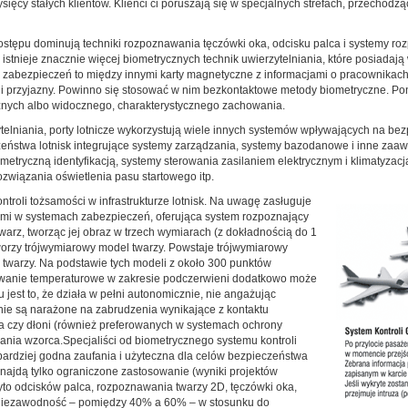
cy stałych klientów. Klienci ci poruszają się w specjalnych strefach, przechodz
ostępu dominują techniki rozpoznawania tęczówki oka, odcisku palca i systemy ro
 istnieje znacznie więcej biometrycznych technik uwierzytelniania, które posiada
ch zabezpieczeń to między innymi karty magnetyczne z informacjami o pracownikac
i i przyjazny. Powinno się stosować w nim bezkontaktowe metody biometryczne. P
cznych albo widocznego, charakterystycznego zachowania.
lniania, porty lotnicze wykorzystują wiele innych systemów wpływających na bezp
eństwa lotnisk integrujące systemy zarządzania, systemy bazodanowe i inne zaa
etryczną identyfikacją, systemy sterowania zasilaniem elektrycznym i klimatyzacj
wiązania oświetlenia pasu startowego itp.
troli tożsamości w infrastrukturze lotnisk. Na uwagę zasługuje
iami w systemach zabezpieczeń, oferująca system rozpoznający
 twarz, tworząc jej obraz w trzech wymiarach (z dokładnością do 1
tworzy trójwymiarowy model twarzy. Powstaje trójwymiarowy
 twarzy. Na podstawie tych modeli z około 300 punktów
nowanie temperaturowe w zakresie podczerwieni dodatkowo może
 jest to, że działa w pełni autonomicznie, nie angażując
ie są narażone na zabrudzenia wynikające z kontaktu
a czy dłoni (również preferowanych w systemach ochrony
rania wzorca.Specjaliści od biometrycznego systemu kontroli
bardziej godna zaufania i użyteczna dla celów bezpieczeństwa
najdą tylko ograniczone zastosowanie (wyniki projektów
yto odcisków palca, rozpoznawania twarzy 2D, tęczówki oka,
ą niezawodność – pomiędzy 40% a 60% – w stosunku do