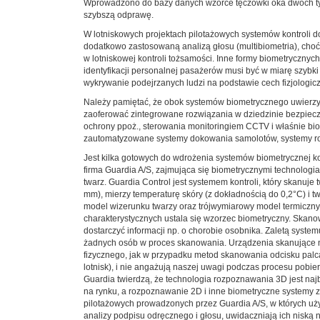
Wprowadzono do bazy danych wzorce tęczówki oka dwóch tysię
szybszą odprawę.
W lotniskowych projektach pilotażowych systemów kontroli d
dodatkowo zastosowaną analizą głosu (multibiometria), choć
w lotniskowej kontroli tożsamości. Inne formy biometryczny
identyfikacji personalnej pasażerów musi być w miarę szybk
wykrywanie podejrzanych ludzi na podstawie cech fizjologi
Należy pamiętać, że obok systemów biometrycznego uwierzyte
zaoferować zintegrowane rozwiązania w dziedzinie bezpiecz
ochrony ppoż., sterowania monitoringiem CCTV i właśnie biom
zautomatyzowane systemy dokowania samolotów, systemy roz
Jest kilka gotowych do wdrożenia systemów biometrycznej kon
firma Guardia A/S, zajmująca się biometrycznymi technolog
twarz. Guardia Control jest systemem kontroli, który skanuje
mm), mierzy temperaturę skóry (z dokładnością do 0,2°C) i 
model wizerunku twarzy oraz trójwymiarowy model termiczny
charakterystycznych ustala się wzorzec biometryczny. Ska
dostarczyć informacji np. o chorobie osobnika. Zaletą systemu
żadnych osób w proces skanowania. Urządzenia skanujące n
fizycznego, jak w przypadku metod skanowania odcisku palc
lotnisk), i nie angażują naszej uwagi podczas procesu pobie
Guardia twierdzą, że technologia rozpoznawania 3D jest naj
na rynku, a rozpoznawanie 2D i inne biometryczne systemy z
pilotażowych prowadzonych przez Guardia A/S, w których uż
analizy podpisu odręcznego i głosu, uwidaczniają ich nisk