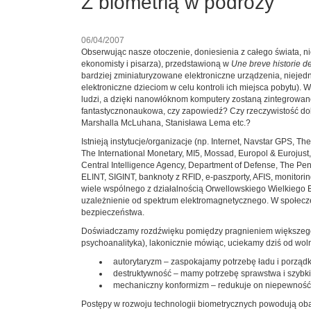
Z biometrią w podróży
06/04/2007
Obserwując nasze otoczenie, doniesienia z całego świata, ni
ekonomisty i pisarza), przedstawioną w
Une breve historie de
bardziej zminiaturyzowane elektroniczne urządzenia, niejedn
elektroniczne dzieciom w celu kontroli ich miejsca pobytu).
ludzi, a dzięki nanowłóknom komputery zostaną zintegrowane 
fantastycznonaukowa, czy zapowiedź? Czy rzeczywistość dokon
Marshalla McLuhana, Stanisława Lema etc.?
Istnieją instytucje/organizacje (np. Internet, Navstar GPS, 
The International Monetary, MI5, Mossad, Europol & Eurojust,
Central Intelligence Agency, Department of Defense, The Pen
ELINT, SIGINT, banknoty z RFID, e-paszporty, AFIS, monitori
wiele wspólnego z działalnością Orwellowskiego Wielkiego Br
uzależnienie od spektrum elektromagnetycznego. W społecz
bezpieczeństwa.
Doświadczamy rozdźwięku pomiędzy pragnieniem większego b
psychoanalityka), lakonicznie mówiąc, uciekamy dziś od wol
autorytaryzm – zaspokajamy potrzebę ładu i porząd
destruktywność – mamy potrzebę sprawstwa i szybk
mechaniczny konformizm – redukuje on niepewność; 
Postępy w rozwoju technologii biometrycznych powodują obaw