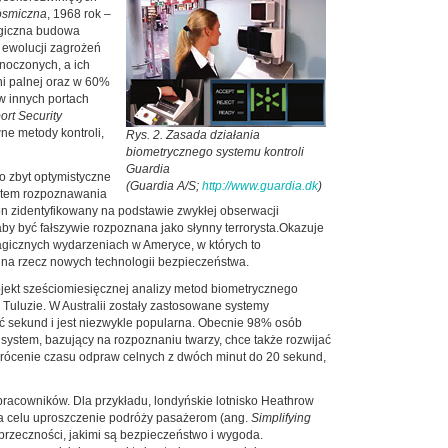
osmiczna
, 1968 rok –
logiczna budowa
z ewolucji zagrożeń
noczonych, a ich
i palnej oraz w 60%
w innych portach
ort Security
ne metody kontroli,
Rys. 2. Zasada działania
biometrycznego systemu kontroli
Guardia
to zbyt optymistyczne
(Guardia A/S;
http://www.guardia.dk
)
system rozpoznawania
n zidentyfikowany na podstawie zwykłej obserwacji
by być fałszywie rozpoznana jako słynny terrorysta.Okazuje
ragicznych wydarzeniach w Ameryce, w których to
 na rzecz nowych technologii bezpieczeństwa.
jekt sześciomiesięcznej analizy metod biometrycznego
 Tuluzie. W Australii zostały zastosowane systemy
ść sekund i jest niezwykle popularna. Obecnie 98% osób
system, bazujący na rozpoznaniu twarzy, chce także rozwijać
skrócenie czasu odpraw celnych z dwóch minut do 20 sekund,
 pracowników. Dla przykładu, londyńskie lotnisko Heathrow
na celu uproszczenie podróży pasażerom (ang.
Simplifying
rzeczności, jakimi są bezpieczeństwo i wygoda.