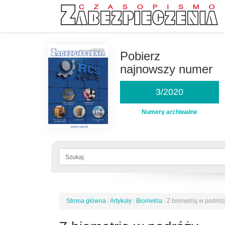
Przejdź
do
Pobierz
treści
najnowszy numer
3/2020
Numery archiwalne
Formularz
wyszukiwania
Szukaj
Strona główna
/
Artykuły
/
Biometria
/
Z biometrią w podróż
Jesteś
tutaj