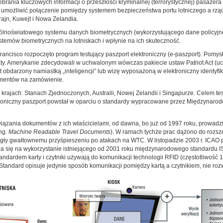
zebrania kluczowych informacji o przeszłości kryminalnej (terrorystycznej) pasażera
sie umożliwić połączenie pomiędzy systemem bezpieczeństwa portu lotniczego a rz
rajn, Kuwejt i Nowa Zelandia.
ólnoświatowego systemu danych biometrycznych (wykorzystującego dane policyjne,
stemów biometrycznych na lotniskach i wpłynie na ich skuteczność.
rancisco rozpoczęto program testujący paszport elektroniczny (e-paszport). Po
laty. Amerykanie zdecydowali w uchwalonym wówczas pakiecie ustaw Patriot Act (u
darzony namiastką „inteligencji” lub wizę wyposażoną w elektroniczny identyfika
umentów na zamówienie.
rajach: Stanach Zjednoczonych, Australii, Nowej Zelandii i Singapurze. Celem tes
troniczny paszport powstał w oparciu o standardy wypracowane przez Międzynaro
zania dokumentów z ich właścicielami, od dawna, bo już od 1997 roku, prowadził
ng.
Machine Readable Travel Documents
). W ramach tychże prac dążono do rozs
legły gwałtownemu przyśpieszeniu po atakach na WTC. W listopadzie 2003 r. ICAO 
ę na wykorzystanie istniejącego od 2001 roku międzynarodowego standardu ISO 
ndardem karty i czytniki używają do komunikacji technologii RFID (częstotliwość 
 Standard opisuje jedynie sposób komunikacji pomiędzy kartą a czytnikiem, nie ro