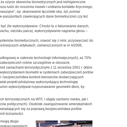
 że użycie skanerów biometrycznych jest niehigieniczne
usza ludzi do noszenia masek i unikania kontaktu fizycznego,
inwazyjne”, np. skanowanie tęczówki oka, żył, pomiar
e-paszportach zawierających dane biometryczne) czy też
być źle wykorzystywane. Chodzi tu o fałszowanie danych,
achu, odcisku palca), wykorzystywanie nagrania głosu –
ystemów biometrycznych, oswoić się z nimi, przyzwyczaić do
ześniejszych artykułach, zamieszczonych w nr 4/2006,
ultingowej w zakresie technologii informatycznych), aż 70%
 zabezpieczeń rośnie szczególnie w obszarze
rzed zamachami terrorystycznymi z 11 września 2001 r. (które
 wykorzystaniem biometrii w systemach zabezpieczeń portów
i i bezpieczeństwa kontroli kierowców dostarczających
adał projekt pilotażowy wykorzystujący technologię
urion wykorzystywał rozpoznawanie geometrii dłoni, by
ch terrorystycznych na WTC i objęły zarówno media, jak i
wódców politycznych). Osobiste zaangażowanie amerykańskich
powiadających się za poprawą bezpieczeństwa portów
roli tożsamości.
ie mogą długo
ysokorozwiniętych