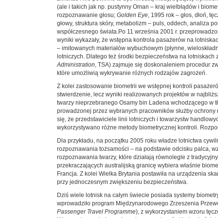
(ale i takich jak np. pustynny Oman – kraj wielbłądów i biom
rozpoznawanie głosu;
Golden Eye
, 1995 rok – głos, dłoń, t
głowy, struktura skóry, metabolizm – puls, oddech, analiza po
współczesnego świata.Po 11 września 2001 r. przeprowadzon
wyniki wykazały, że wstępna kontrola pasażerów na lotnis
– imitowanych materiałów wybuchowym (płynne, wieloskładn
lotniczych. Dlatego też środki bezpieczeństwa na lotniskac
Administration
, TSA) zajmuje się doskonaleniem procedur zw
które umożliwią wykrywanie różnych rodzajów zagrożeń.
Z kolei zastosowanie biometrii we wstępnej kontroli pasażeró
stwierdzenie, lecz wyniki realizowanych projektów w najbliż
twarzy nieprzebranego Osamy bin Ladena wchodzącego w tłum
prowadzonej przez wybranych pracowników służby ochrony np.
się, że przedstawiciele linii lotniczych i towarzystw hand
wykorzystywano różne metody biometrycznej kontroli. Rozpoc
Dla przykładu, na początku 2005 roku władze lotnictwa cywiln
rozpoznawania tożsamości – na podstawie odcisku palca, wzoru
rozpoznawania twarzy, które działają równolegle z tradycyj
przekraczających australijską granicę wybiera właśnie biom
Francja. Z kolei Wielka Brytania postawiła na urządzenia s
przy jednoczesnym zwiększeniu bezpieczeństwa.
Dziś wiele lotnisk na całym świecie posiada systemy biometr
wprowadziło program Międzynarodowego Zrzeszenia Przewo
Passenger Travel Programme
), z wykorzystaniem wzoru tęc