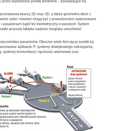
ąc przez wydzielone punkty kontrolne – pozwalające na
zpoznawania twarzy 2D oraz 3D, a także geometria dłoni z
ją wiele zalet i również mogą być z powodzeniem zastosowane
h i pasażerach bądź też biometryczny e-paszport. System
onadto przyszła taktyka nadzoru mogłaby umożliwiać
ieczeństwo pasażerów. Obecnie wiele firm łączy wysiłki by
wansowane aplikacje IT, systemy dźwiękowego ostrzegania,
ą, systemy komunikacji i łączności alarmowej oraz