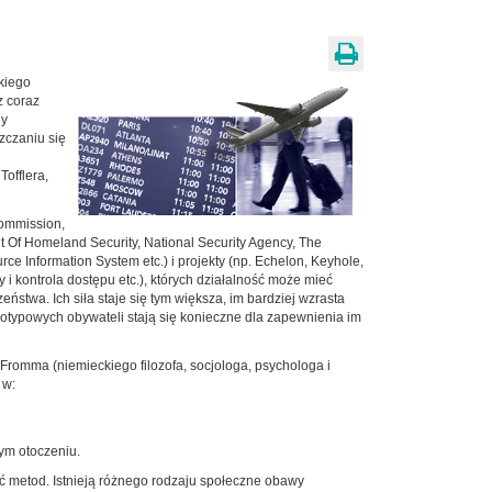
skiego
z coraz
dy
zczaniu się
offlera,
Commission,
nt Of Homeland Security, National Security Agency, The
e Information System etc.) i projekty (np. Echelon, Keyhole,
i kontrola dostępu etc.), których działalność może mieć
stwa. Ich siła staje się tym większa, im bardziej wzrasta
typowych obywateli stają się konieczne dla zapewnienia im
omma (niemieckiego filozofa, socjologa, psychologa i
 w:
ym otoczeniu.
ć metod. Istnieją różnego rodzaju społeczne obawy