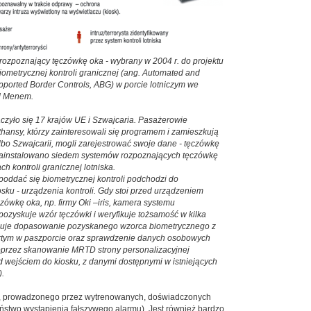
 rozpoznający tęczówkę oka - wybrany w 2004 r. do projektu
iometrycznej kontroli granicznej (ang. Automated and
upported Border Controls, ABG) w porcie lotniczym we
d Menem.
ączyło się 17 krajów UE i Szwajcaria. Pasażerowie
thansy, którzy zainteresowali się programem i zamieszkują
lbo Szwajcarii, mogli zarejestrować swoje dane - tęczówkę
zainstalowano siedem systemów rozpoznających tęczówkę
ch kontroli granicznej lotniska.
oddać się biometrycznej kontroli podchodzi do
sku - urządzenia kontroli. Gdy stoi przed urządzeniem
ówkę oka, np. firmy Oki –iris, kamera systemu
pozyskuje wzór tęczówki i weryfikuje tożsamość w kilka
puje dopasowanie pozyskanego wzorca biometrycznego z
tym w paszporcie oraz sprawdzenie danych osobowych
przez skanowanie MRTD strony personalizacyjnej
d wejściem do kiosku, z danymi dostępnymi w istniejących
.
nia, prowadzonego przez wytrenowanych, doświadczonych
ństwo wystąpienia fałszywego alarmu). Jest również bardzo