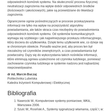
odpowiednich komórek systemu. Na skuteczność procesu fizycznej
neutralizacji zagrożenia ma wpływ dobór odpowiednich środków
(ilościowych i jakościowych), jakie są przewidziane do likwidacji
zagrożenia.
Ograniczenie ogniw pośredniczących w procesie przekazywania
informacji nie tylko ma wpływ na przejrzystość algorytmu
powiadamiania, ale także skraca czas niezbędny do powiadomienia
odpowiednich komórek systemu. Od systemów komunikacyjnych
wymaga się szybkiego i jak najpełniejszego przekazu informacyjnego,
który dociera do użytkownika. Dzięki temu użytkownik wie, co dzieje się
w chronionym obiekcie. Ponadto ważne jest, aby proces ten był
niezależny od czynników zewnętrznych, a czas powiadamiania był
powtarzalny. Dąży się do wykorzystania takich nośników informacji,
które eliminują ogniwa uzależnione od czynnika ludzkiego, ponieważ
zachowanie czynnika ludzkiego w systemie nadzoru jest najbardziej
nieprzewidywalne.
dr inż. Marcin Buczaj
Politechnika Lubelska
Katedra Inżynierii Komputerowej i Elektrycznej
Bibliografia
Nawrocki W., Komputerowe systemy pomiarowe, WKiŁ,
Warszawa 2006.
Szulc W., Rosiński A., Systemy sygnalizacji włamania, część I, w: