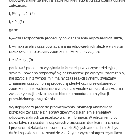
odpowiedzialnej za neutralizację konkretnego typu zagrożenia opisuje
zależność:
t
∈ ( t
, t
) , (7)
i
3
4
t
≥ 0 , (8)
i
gdzie:
t
– czas rozpoczęcia procedury powiadamiania odpowiednich służb,
3
t
– maksymalny czas powiadamiania odpowiednich służb o wykrytym
4
przez system detekcyjny zagrożeniu. Można przyjąć, że:
t
≤ t3 ≤ t
, (9)
1
2
ponieważ procedura wysyłania informacji przez część detekcyjną
systemu powinna rozpocząć się bezzwłoczne po wykryciu zagrożenia,
nie szybciej niż wynosi minimalny czas reakcji systemu związany
z najmniej czasochłonną procedurą identyfikacji przewidzianego
zagrożenia i nie wolniej niż wynosi maksymalny czas reakcji systemu
związany z najbardziej czasochłonną procedurą identyfikacji
przewidzianego zagrożenia.
Występujące w procesie przekazywania informacji anomalie to
przypadki związane z nieprawidłowym działaniem elementów
odpowiedzialnych za przekazywanie informacji. W odróżnieniu od
pozostałych procedur (związanych z procesem detekcji zagrożenia
i procesem działania odpowiednich służb) tych anomalii może być
dużo i są związane w zasadzie z każdym z wymienionych czynników