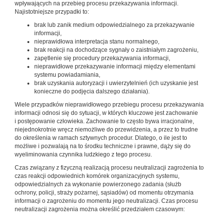
wpływających na przebieg procesu przekazywania informacji.
Najistotniejsze przypadki to:
brak lub zanik medium odpowiedzialnego za przekazywanie
informacji,
nieprawidłowa interpretacja stanu normalnego,
brak reakcji na dochodzące sygnały o zaistniałym zagrożeniu,
zapętlenie się procedury przekazywania informacji,
nieprawidłowe przekazywanie informacji między elementami
systemu powiadamiania,
brak uzyskania autoryzacji i uwierzytelnień (ich uzyskanie jest
konieczne do podjęcia dalszego działania).
Wiele przypadków nieprawidłowego przebiegu procesu przekazywania
informacji odnosi się do sytuacji, w których kluczowe jest zachowanie
i postępowanie człowieka. Zachowanie to często bywa irracjonalne,
niejednokrotnie wręcz niemożliwe do przewidzenia, a przez to trudne
do określenia w ramach sztywnych procedur. Dlatego, o ile jest to
możliwe i pozwalają na to środku techniczne i prawne, dąży się do
wyeliminowania czynnika ludzkiego z tego procesu.
Czas związany z fizyczną realizacją procesu neutralizacji zagrożenia to
czas reakcji odpowiednich komórek organizacyjnych systemu,
odpowiedzialnych za wykonanie powierzonego zadania (służb
ochrony, policji, straży pożarnej, sąsiadów) od momentu otrzymania
informacji o zagrożeniu do momentu jego neutralizacji. Czas procesu
neutralizacji zagrożenia można określić przedziałem czasowym: