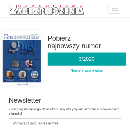
Toggle
navigatio
Przejdź
do
treści
Pobierz
najnowszy numer
3/2020
Numery archiwalne
Newsletter
Zapisz się do naszego Newslettera, aby otrzymywać informacje o nowościach
z branży!