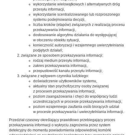
wykorzystanie wielowątkowych i alternatywnych dróg
przesyłu informacji,
wykorzystanie scentralizowanego lub rozproszonego
systemu podejmowania decyzji,
liczba kroków (etapów) związanych z realizacją procesu
przekazywania informacji,
dostosowanie algorytmu działania do występującej
w otoczeniu obiektu sytuacji,
konieczność autoryzacji i wzajemnego uwierzytelniania
podjętych działań;
związane ze sposobem przekazywania informacji:
rodzaj medium przesyłu informacji,
zakres przekazywania informacji,
przepustowość kanału przesyłu informacji;
związane z wpływem czynnika ludzkiego:
doświadczenie użytkowników systemu,
aktualny stan psychofizyczny osoby związanej
z procesem przekazywania informacji,
poziom zaangażowania i chęci do współpracy ludzi
uczestniczących w procesie przekazywania informacji,
poziom wzajemnego zaufania osób biorących udział
w procesie przekazywania i uwierzytelniania informacji.
Przedział czasowy określający prawidłowo przebiegający proces
przekazywania informacji o wykryciu zagrożenia przez system
detekcyjny do momentu powiadomienia odpowiedniej komórki