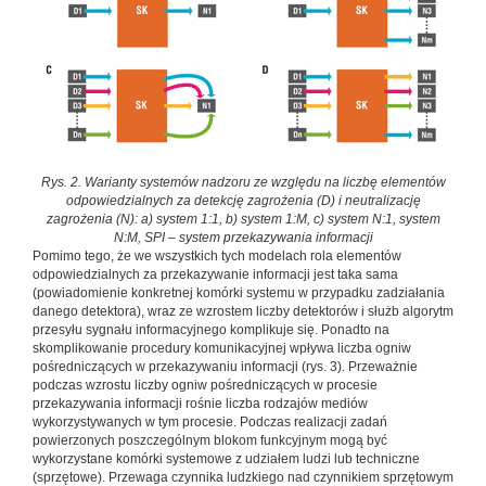
Rys. 2. Warianty systemów nadzoru ze względu na liczbę elementów
odpowiedzialnych za detekcję zagrożenia (D) i neutralizację
zagrożenia (N): a) system 1:1, b) system 1:M, c) system N:1, system
N:M, SPI – system przekazywania informacji
Pomimo tego, że we wszystkich tych modelach rola elementów
odpowiedzialnych za przekazywanie informacji jest taka sama
(powiadomienie konkretnej komórki systemu w przypadku zadziałania
danego detektora), wraz ze wzrostem liczby detektorów i służb algorytm
przesyłu sygnału informacyjnego komplikuje się. Ponadto na
skomplikowanie procedury komunikacyjnej wpływa liczba ogniw
pośredniczących w przekazywaniu informacji (rys. 3). Przeważnie
podczas wzrostu liczby ogniw pośredniczących w procesie
przekazywania informacji rośnie liczba rodzajów mediów
wykorzystywanych w tym procesie. Podczas realizacji zadań
powierzonych poszczególnym blokom funkcyjnym mogą być
wykorzystane komórki systemowe z udziałem ludzi lub techniczne
(sprzętowe). Przewaga czynnika ludzkiego nad czynnikiem sprzętowym