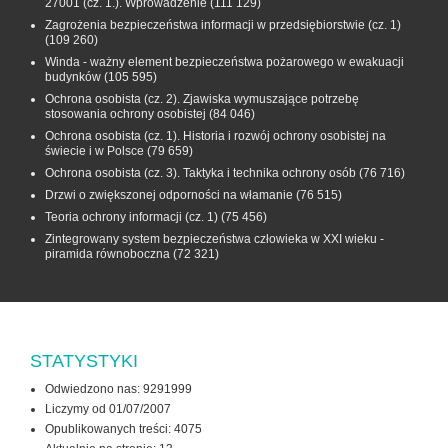
27001 (cz. 1.). Wprowadzenie
(111 129)
Zagrożenia bezpieczeństwa informacji w przedsiębiorstwie (cz. 1)
(109 260)
Winda - ważny element bezpieczeństwa pożarowego w ewakuacji
budynków
(105 595)
Ochrona osobista (cz. 2). Zjawiska wymuszające potrzebę
stosowania ochrony osobistej
(84 046)
Ochrona osobista (cz. 1). Historia i rozwój ochrony osobistej na
świecie i w Polsce
(79 659)
Ochrona osobista (cz. 3). Taktyka i technika ochrony osób
(76 716)
Drzwi o zwiększonej odporności na włamanie
(76 515)
Teoria ochrony informacji (cz. 1)
(75 456)
Zintegrowany system bezpieczeństwa człowieka w XXI wieku -
piramida równoboczna
(72 321)
STATYSTYKI
Odwiedzono nas: 9291999
Liczymy od 01/07/2007
Opublikowanych treści: 4075