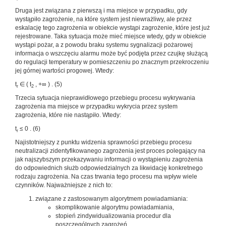
Druga jest związana z pierwszą i ma miejsce w przypadku, gdy
wystąpiło zagrożenie, na które system jest niewrażliwy, ale przez
eskalację tego zagrożenia w obiekcie wystąpi zagrożenie, które jest już
rejestrowane. Taka sytuacja może mieć miejsce wtedy, gdy w obiekcie
wystąpi pożar, a z powodu braku systemu sygnalizacji pożarowej
informacja o wszczęciu alarmu może być podjęta przez czujkę służącą
do regulacji temperatury w pomieszczeniu po znacznym przekroczeniu
jej górnej wartości progowej. Wtedy:
t
∈ ( t
, +∞ ) . (5)
r
2
Trzecia sytuacja nieprawidłowego przebiegu procesu wykrywania
zagrożenia ma miejsce w przypadku wykrycia przez system
zagrożenia, które nie nastąpiło. Wtedy:
t
≤ 0 . (6)
r
Najistotniejszy z punktu widzenia sprawności przebiegu procesu
neutralizacji zidentyfikowanego zagrożenia jest proces polegający na
jak najszybszym przekazywaniu informacji o wystąpieniu zagrożenia
do odpowiednich służb odpowiedzialnych za likwidację konkretnego
rodzaju zagrożenia. Na czas trwania tego procesu ma wpływ wiele
czynników. Najważniejsze z nich to:
związane z zastosowanym algorytmem powiadamiania:
skomplikowanie algorytmu powiadamiania,
stopień zindywidualizowania procedur dla
poszczególnych zagrożeń,