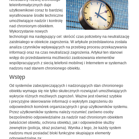
teleinformatycznych daje
użytkownikowi coraz to bardziej
wyrafinowane środki techniczne
umożliwiające nadzór i kontrolę
nad chronionym obiektem.
Wykorzystanie nowych
technologii ma następujący cel: skrócić czas potrzebny na neutralizację
zaistniałego w obiekcie zagrożenia. W artykule przedstawiona została
analiza czynników wpływających na przebieg procesu przekazywania
informacji oraz na czas neutralizacji zagrożenia. Artykuł ten stanowi
wstęp do przedstawienia możliwości zastosowania elementów
współpracujących z siecią telefonii mobilnej i Internetem w systemach
nadzoru nad stanem chronionego obiektu.
Wstęp
Od systemów zabezpieczających i nadzorujących stan chronionego
obiektu wymaga się nie tylko skutecznych rozwiązań umożliwiających
wykrycie różnych możliwych zagrożeń. Ważne jest również szybkie
i precyzyjne skierowanie informacji o wykrytym zagrożeniu do
odpowiednich komórek organizacyjnych i grup użytkowników systemu.
Przez użytkowników systemu należy rozumieć zarówno osoby
bezpośrednio odpowiedzialne za nadzór nad chronionym obiektem
(właściciel obiektu, ochrona obiektu), jak i odpowiednie służby
zewnętrze (policja, straż pożarna). Wynika z tego, że każdy system
nadzoru musi posiadać bloki funkcyjne skupiające elementy
odpowiedzialne za: