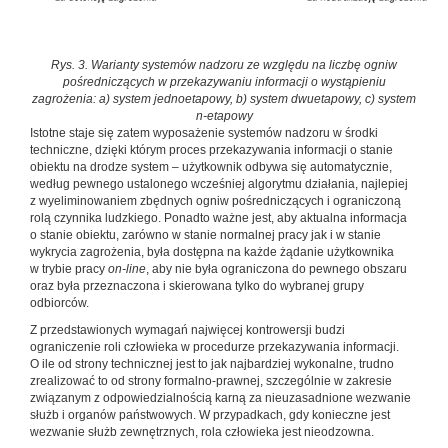
Rys. 3. Warianty systemów nadzoru ze względu na liczbę ogniw
pośredniczących w przekazywaniu informacji o wystąpieniu
zagrożenia: a) system jednoetapowy, b) system dwuetapowy, c) system
n-etapowy
Istotne staje się zatem wyposażenie systemów nadzoru w środki
techniczne, dzięki którym proces przekazywania informacji o stanie
obiektu na drodze system – ­użytkownik ­odbywa się automatycznie,
według pewnego ustalonego wcześniej algorytmu działania, najlepiej
z wyeliminowaniem zbędnych ogniw pośredniczących i ograniczoną
rolą czynnika ludzkiego. Ponadto ważne jest, aby aktualna informacja
o stanie obiektu, zarówno w stanie normalnej pracy jak i w stanie
wykrycia zagrożenia, była dostępna na każde żądanie użytkownika
w trybie pracy
on-line
, aby nie była ograniczona do pewnego obszaru
oraz była przeznaczona i skierowana tylko do wybranej grupy
odbiorców.
Z przedstawionych wymagań najwięcej kontrowersji budzi
ograniczenie roli człowieka w procedurze przekazywania informacji.
O ile od strony technicznej jest to jak najbardziej wykonalne, trudno
zrealizować to od strony formalno-prawnej, szczególnie w zakresie
związanym z odpowiedzialnością karną za nieuzasadnione wezwanie
służb i organów państwowych. W przypadkach, gdy konieczne jest
wezwanie służb zewnętrznych, rola człowieka jest nieodzowna.