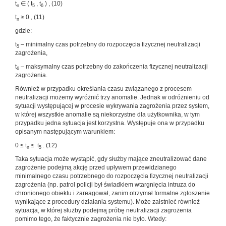
t
∈ ( t
, t
) , (10)
n
5
6
t
≥ 0 , (11)
n
gdzie:
t
– minimalny czas potrzebny do rozpoczęcia fizycznej neutralizacji
5
zagrożenia,
t
– maksymalny czas potrzebny do zakończenia fizycznej neutralizacji
6
zagrożenia.
Również w przypadku określania czasu związanego z procesem
neutralizacji możemy wyróżnić trzy anomalie. Jednak w odróżnieniu od
sytuacji występującej w procesie wykrywania zagrożenia przez system,
w której wszystkie anomalie są niekorzystne dla użytkownika, w tym
przypadku jedna sytuacja jest korzystna. Występuje ona w przypadku
opisanym następującym warunkiem:
0 ≤ t
≤ t
. (12)
n
5
Taka sytuacja może wystąpić, gdy służby mające zneutralizować dane
zagrożenie podejmą akcję przed upływem przewidzianego
minimalnego czasu potrzebnego do rozpoczęcia fizycznej neutralizacji
zagrożenia (np. patrol policji był świadkiem wtargnięcia intruza do
chronionego obiektu i zareagował, zanim otrzymał formalne zgłoszenie
wynikające z procedury działania systemu). Może zaistnieć również
sytuacja, w której służby podejmą próbę neutralizacji zagrożenia
pomimo tego, że faktycznie zagrożenia nie było. Wtedy: