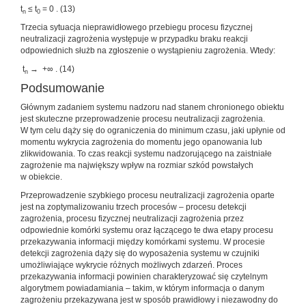
t
≤ t
= 0 . (13)
n
0
Trzecia sytuacja nieprawidłowego przebiegu procesu fizycznej
neutralizacji zagrożenia występuje w przypadku braku reakcji
odpowiednich służb na zgłoszenie o wystąpieniu zagrożenia. Wtedy:
t
→ +∞ . (14)
n
Podsumowanie
Głównym zadaniem systemu nadzoru nad stanem chronionego obiektu
jest skuteczne przeprowadzenie procesu neutralizacji zagrożenia.
W tym celu dąży się do ograniczenia do minimum czasu, jaki upłynie od
momentu wykrycia zagrożenia do momentu jego opanowania lub
zlikwidowania. To czas reakcji systemu nadzorującego na zaistniałe
zagrożenie ma największy wpływ na rozmiar szkód powstałych
w obiekcie.
Przeprowadzenie szybkiego procesu neutralizacji zagrożenia oparte
jest na zoptymalizowaniu trzech procesów – procesu detekcji
zagrożenia, procesu fizycznej neutralizacji zagrożenia przez
odpowiednie komórki systemu oraz łączącego te dwa etapy procesu
przekazywania informacji między komórkami systemu. W procesie
detekcji zagrożenia dąży się do wyposażenia systemu w czujniki
umożliwiające wykrycie różnych możliwych zdarzeń. Proces
przekazywania informacji powinien charakteryzować się czytelnym
algorytmem powiadamiania – takim, w którym informacja o danym
zagrożeniu przekazywana jest w sposób prawidłowy i niezawodny do