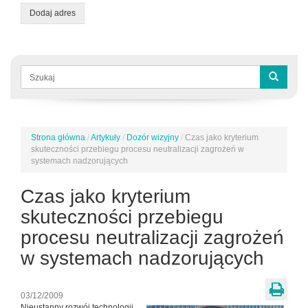
Dodaj adres
Formularz
wyszukiwania
Szukaj
Strona główna
/
Artykuły
/
Dozór wizyjny
/
Czas jako kryterium
Jesteś
skuteczności przebiegu procesu neutralizacji zagrożeń w
tutaj
systemach nadzorujących
Czas jako kryterium
skuteczności przebiegu
procesu neutralizacji zagrożeń
w systemach nadzorujących
03/12/2009
Nieustanny rozwój technologii