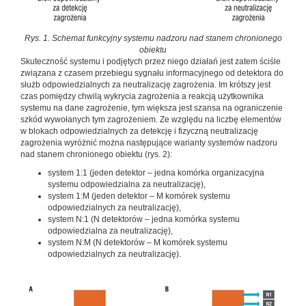
Rys. 1. Schemat funkcyjny systemu nadzoru nad stanem chronionego
obiektu
Skuteczność systemu i podjętych przez niego działań jest zatem ściśle
związana z czasem przebiegu sygnału informacyjnego od detektora do
służb odpowiedzialnych za neutralizację zagrożenia. Im krótszy jest
czas pomiędzy chwilą wykrycia zagrożenia a reakcją użytkownika
systemu na dane zagrożenie, tym większa jest szansa na ograniczenie
szkód wywołanych tym zagrożeniem. Ze względu na liczbę elementów
w blokach odpowiedzialnych za detekcję i fizyczną neutralizację
zagrożenia wyróżnić można następujące warianty systemów nadzoru
nad stanem chronionego obiektu (rys. 2):
system 1:1 (jeden detektor – jedna komórka organizacyjna
systemu odpowiedzialna za neutralizację),
system 1:M (jeden detektor – M komórek systemu
odpowiedzialnych za neutralizację),
system N:1 (N detektorów – jedna komórka systemu
odpowiedzialna za neutralizację),
system N:M (N detektorów – M komórek systemu
odpowiedzialnych za neutralizację).