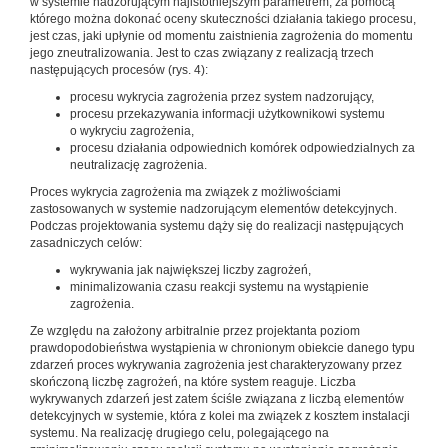
w systemie nadzorującym najistotniejszym parametrem, za pomocą
którego można dokonać oceny skuteczności działania takiego procesu,
jest czas, jaki upłynie od momentu zaistnienia zagrożenia do momentu
jego zneutralizowania. Jest to czas związany z realizacją trzech
następujących procesów (rys. 4):
procesu wykrycia zagrożenia przez system nadzorujący,
procesu przekazywania informacji użytkownikowi systemu
o wykryciu zagrożenia,
procesu działania odpowiednich komórek odpowiedzialnych za
neutralizację zagrożenia.
Proces wykrycia zagrożenia ma związek z możliwościami
zastosowanych w systemie nadzorującym elementów detekcyjnych.
Podczas projektowania systemu dąży się do realizacji następujących
zasadniczych celów:
wykrywania jak największej liczby zagrożeń,
minimalizowania czasu reakcji systemu na wystąpienie
zagrożenia.
Ze względu na założony arbitralnie przez projektanta poziom
prawdopodobieństwa wystąpienia w chronionym obiekcie danego typu
zdarzeń proces wykrywania zagrożenia jest charakteryzowany przez
skończoną liczbę zagrożeń, na które system reaguje. Liczba
wykrywanych zdarzeń jest zatem ściśle związana z liczbą elementów
detekcyjnych w systemie, która z kolei ma związek z kosztem instalacji
systemu. Na realizację drugiego celu, polegającego na