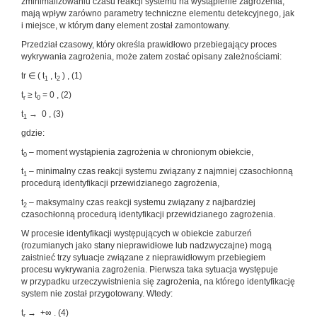
zminimalizowaniu czasu reakcji systemu na wystąpienie zagrożenia,
mają wpływ zarówno parametry techniczne elementu detekcyjnego, jak
i miejsce, w którym dany element został zamontowany.
Przedział czasowy, który określa prawidłowo przebiegający proces
wykrywania zagrożenia, może zatem zostać opisany zależnościami:
tr ∈ ( t
, t
) , (1)
1
2
t
≥ t
= 0 , (2)
r
0
t
→ 0 , (3)
1
gdzie:
t
– moment wystąpienia zagrożenia w chronionym obiekcie,
0
t
– minimalny czas reakcji systemu związany z najmniej czasochłonną
1
procedurą identyfikacji przewidzianego zagrożenia,
t
– maksymalny czas reakcji systemu związany z najbardziej
2
czasochłonną procedurą identyfikacji przewidzianego zagrożenia.
W procesie identyfikacji występujących w obiekcie zaburzeń
(rozumianych jako stany nieprawidłowe lub nadzwyczajne) mogą
zaistnieć trzy sytuacje związane z nieprawidłowym przebiegiem
procesu wykrywania zagrożenia. Pierwsza taka sytuacja występuje
w przypadku urzeczywistnienia się zagrożenia, na którego identyfikację
system nie został przygotowany. Wtedy:
t
→ +∞ . (4)
r