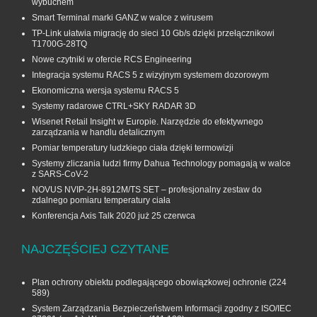
wybuchem
Smart Terminal marki GANZ w walce z wirusem
TP-Link ułatwia migrację do sieci 10 Gb/s dzięki przełącznikowi
T1700G‑28TQ
Nowe czytniki w ofercie RCS Engineering
Integracja systemu RACS 5 z wizyjnym systemem dozorowym
Ekonomiczna wersja systemu RACS 5
Systemy radarowe CTRL+SKY RADAR 3D
Wisenet Retail Insight w Europie. Narzędzie do efektywnego
zarządzania w handlu detalicznym
Pomiar temperatury ludzkiego ciała dzięki termowizji
Systemy zliczania ludzi firmy Dahua Technology pomagają w walce
z SARS-CoV-2
NOVUS NVIP-2H-8912M/TS SET – profesjonalny zestaw do
zdalnego pomiaru temperatury ciała
Konferencja Axis Talk 2020 już 25 czerwca
NAJCZĘŚCIEJ CZYTANE
Plan ochrony obiektu podlegającego obowiązkowej ochronie
(224
589)
System Zarządzania Bezpieczeństwem Informacji zgodny z ISO/IEC