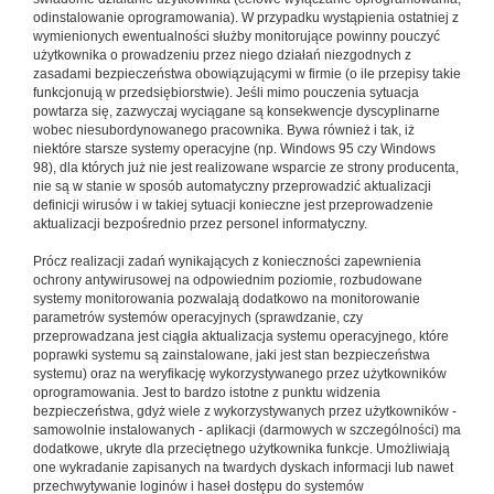
odinstalowanie oprogramowania). W przypadku wystąpienia ostatniej z
wymienionych ewentualności służby monitorujące powinny pouczyć
użytkownika o prowadzeniu przez niego działań niezgodnych z
zasadami bezpieczeństwa obowiązującymi w firmie (o ile przepisy takie
funkcjonują w przedsiębiorstwie). Jeśli mimo pouczenia sytuacja
powtarza się, zazwyczaj wyciągane są konsekwencje dyscyplinarne
wobec niesubordynowanego pracownika. Bywa również i tak, iż
niektóre starsze systemy operacyjne (np. Windows 95 czy Windows
98), dla których już nie jest realizowane wsparcie ze strony producenta,
nie są w stanie w sposób automatyczny przeprowadzić aktualizacji
definicji wirusów i w takiej sytuacji konieczne jest przeprowadzenie
aktualizacji bezpośrednio przez personel informatyczny.
Prócz realizacji zadań wynikających z konieczności zapewnienia
ochrony antywirusowej na odpowiednim poziomie, rozbudowane
systemy monitorowania pozwalają dodatkowo na monitorowanie
parametrów systemów operacyjnych (sprawdzanie, czy
przeprowadzana jest ciągła aktualizacja systemu operacyjnego, które
poprawki systemu są zainstalowane, jaki jest stan bezpieczeństwa
systemu) oraz na weryfikację wykorzystywanego przez użytkowników
oprogramowania. Jest to bardzo istotne z punktu widzenia
bezpieczeństwa, gdyż wiele z wykorzystywanych przez użytkowników -
samowolnie instalowanych - aplikacji (darmowych w szczególności) ma
dodatkowe, ukryte dla przeciętnego użytkownika funkcje. Umożliwiają
one wykradanie zapisanych na twardych dyskach informacji lub nawet
przechwytywanie loginów i haseł dostępu do systemów