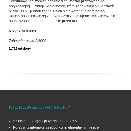
Podsumowując, zabezpieczanie sieci można przyrównać do
antykoncepcji - istnieje wiele metod, które zapewniają skuteczność
bliską 100%, jednak żadna z nich nie gwarantuje nam pełnej
skuteczności. Im więcej zabezpieczeń zastosujemy, tym większe są
nasze szanse na uchronienie się przed atakiem.
Krzysztof Białek
Zabezpieczenia 2/2008
11762 odsłony
NAJNOWSZE ARTYKUŁY
Sztuczna inteligencja w systemach VMS
Korzyści z integracji zasobów w inteligentnym mieście