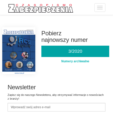
Toggle
navigatio
Przejdź
do
treści
Pobierz
najnowszy numer
3/2020
Numery archiwalne
Newsletter
Zapisz się do naszego Newslettera, aby otrzymywać informacje o nowościach
z branży!