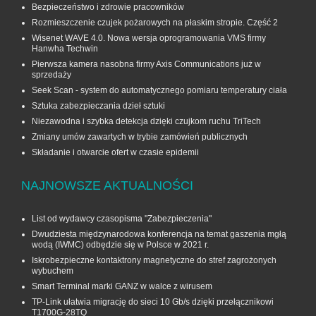
Bezpieczeństwo i zdrowie pracowników
Rozmieszczenie czujek pożarowych na płaskim stropie. Część 2
Wisenet WAVE 4.0. Nowa wersja oprogramowania VMS firmy
Hanwha Techwin
Pierwsza kamera nasobna firmy Axis Communications już w
sprzedaży
Seek Scan - system do automatycznego pomiaru temperatury ciała
Sztuka zabezpieczania dzieł sztuki
Niezawodna i szybka detekcja dzięki czujkom ruchu TriTech
Zmiany umów zawartych w trybie zamówień publicznych
Składanie i otwarcie ofert w czasie epidemii
NAJNOWSZE AKTUALNOŚCI
List od wydawcy czasopisma "Zabezpieczenia"
Dwudziesta międzynarodowa konferencja na temat gaszenia mgłą
wodą (IWMC) odbędzie się w Polsce w 2021 r.
Iskrobezpieczne kontaktrony magnetyczne do stref zagrożonych
wybuchem
Smart Terminal marki GANZ w walce z wirusem
TP-Link ułatwia migrację do sieci 10 Gb/s dzięki przełącznikowi
T1700G‑28TQ