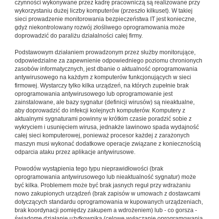
czynności wykonywane przez kadrę pracowniczą są realizowane przy
wykorzystaniu dużej liczby komputerów (przeszło kilkuset). W takiej
sieci prowadzenie monitorowania bezpieczeństwa IT jest konieczne,
gdyż niekontrolowany rozwój złośliwego oprogramowania może
doprowadzić do paraliżu działalności całej firmy.
Podstawowym działaniem prowadzonym przez służby monitorujące,
odpowiedzialne za zapewnienie odpowiedniego poziomu chronionych
zasobów informatycznych, jest dbanie o aktualność oprogramowania
antywirusowego na każdym z komputerów funkcjonujących w sieci
firmowej. Wystarczy tylko kilka urządzeń, na których zupełnie brak
oprogramowania antywirusowego lub oprogramowanie jest
zainstalowane, ale bazy sygnatur (definicji wirusów) są nieaktualne,
aby doprowadzić do infekcji kolejnych komputerów. Komputery z
aktualnymi sygnaturami powinny w krótkim czasie poradzić sobie z
wykryciem i usunięciem wirusa, jednakże lawinowo spada wydajność
całej sieci komputerowej, ponieważ procesor każdej z zarażonych
maszyn musi wykonać dodatkowe operacje związane z koniecznością
odparcia ataku przez aplikacje antywirusowe.
Powodów wystąpienia tego typu nieprawidłowości (brak
oprogramowania antywirusowego lub nieaktualność sygnatur) może
być kilka. Problemem może być brak jasnych reguł przy wdrażaniu
nowo zakupionych urządzeń (brak zapisów w umowach z dostawcami
dotyczących standardu oprogramowania w kupowanych urządzeniach,
brak koordynacji pomiędzy zakupem a wdrożeniem) lub - co gorsza -
świadome działanie użytkownika (celowe wyłączanie oprogramowania,