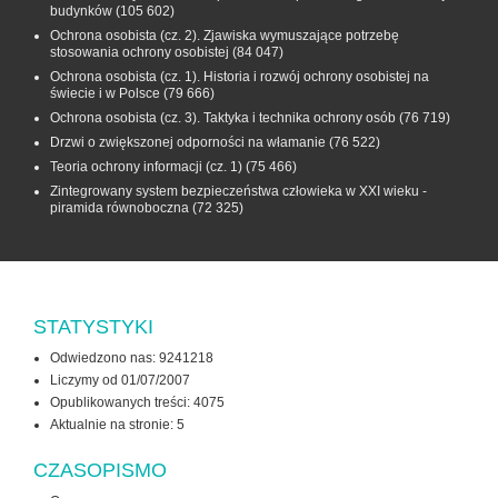
budynków
(105 602)
Ochrona osobista (cz. 2). Zjawiska wymuszające potrzebę
stosowania ochrony osobistej
(84 047)
Ochrona osobista (cz. 1). Historia i rozwój ochrony osobistej na
świecie i w Polsce
(79 666)
Ochrona osobista (cz. 3). Taktyka i technika ochrony osób
(76 719)
Drzwi o zwiększonej odporności na włamanie
(76 522)
Teoria ochrony informacji (cz. 1)
(75 466)
Zintegrowany system bezpieczeństwa człowieka w XXI wieku -
piramida równoboczna
(72 325)
STATYSTYKI
Odwiedzono nas: 9241218
Liczymy od 01/07/2007
Opublikowanych treści: 4075
Aktualnie na stronie:
5
CZASOPISMO