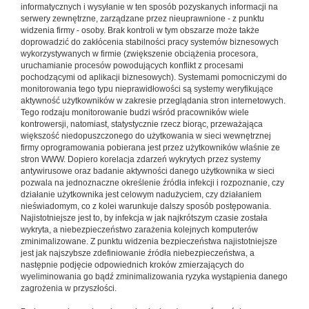
informatycznych i wysyłanie w ten sposób pozyskanych informacji na
serwery zewnętrzne, zarządzane przez nieuprawnione - z punktu
widzenia firmy - osoby. Brak kontroli w tym obszarze może także
doprowadzić do zakłócenia stabilności pracy systemów biznesowych
wykorzystywanych w firmie (zwiększenie obciążenia procesora,
uruchamianie procesów powodujących konflikt z procesami
pochodzącymi od aplikacji biznesowych). Systemami pomocniczymi do
monitorowania tego typu nieprawidłowości są systemy weryfikujące
aktywność użytkowników w zakresie przeglądania stron internetowych.
Tego rodzaju monitorowanie budzi wśród pracowników wiele
kontrowersji, natomiast, statystycznie rzecz biorąc, przeważająca
większość niedopuszczonego do użytkowania w sieci wewnętrznej
firmy oprogramowania pobierana jest przez użytkowników właśnie ze
stron WWW. Dopiero korelacja zdarzeń wykrytych przez systemy
antywirusowe oraz badanie aktywności danego użytkownika w sieci
pozwala na jednoznaczne określenie źródła infekcji i rozpoznanie, czy
działanie użytkownika jest celowym nadużyciem, czy działaniem
nieświadomym, co z kolei warunkuje dalszy sposób postępowania.
Najistotniejsze jest to, by infekcja w jak najkrótszym czasie została
wykryta, a niebezpieczeństwo zarażenia kolejnych komputerów
zminimalizowane. Z punktu widzenia bezpieczeństwa najistotniejsze
jest jak najszybsze zdefiniowanie źródła niebezpieczeństwa, a
następnie podjęcie odpowiednich kroków zmierzających do
wyeliminowania go bądź zminimalizowania ryzyka wystąpienia danego
zagrożenia w przyszłości.