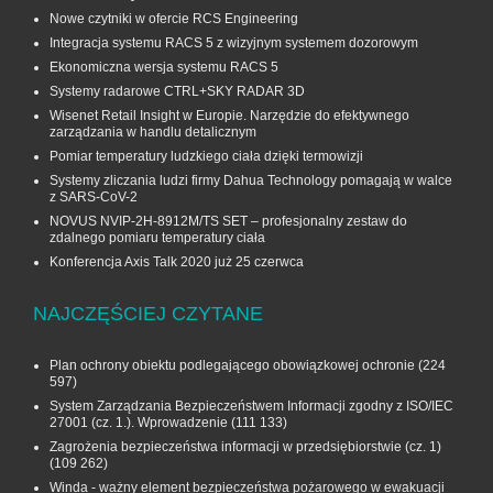
Nowe czytniki w ofercie RCS Engineering
Integracja systemu RACS 5 z wizyjnym systemem dozorowym
Ekonomiczna wersja systemu RACS 5
Systemy radarowe CTRL+SKY RADAR 3D
Wisenet Retail Insight w Europie. Narzędzie do efektywnego
zarządzania w handlu detalicznym
Pomiar temperatury ludzkiego ciała dzięki termowizji
Systemy zliczania ludzi firmy Dahua Technology pomagają w walce
z SARS-CoV-2
NOVUS NVIP-2H-8912M/TS SET – profesjonalny zestaw do
zdalnego pomiaru temperatury ciała
Konferencja Axis Talk 2020 już 25 czerwca
NAJCZĘŚCIEJ CZYTANE
Plan ochrony obiektu podlegającego obowiązkowej ochronie
(224
597)
System Zarządzania Bezpieczeństwem Informacji zgodny z ISO/IEC
27001 (cz. 1.). Wprowadzenie
(111 133)
Zagrożenia bezpieczeństwa informacji w przedsiębiorstwie (cz. 1)
(109 262)
Winda - ważny element bezpieczeństwa pożarowego w ewakuacji