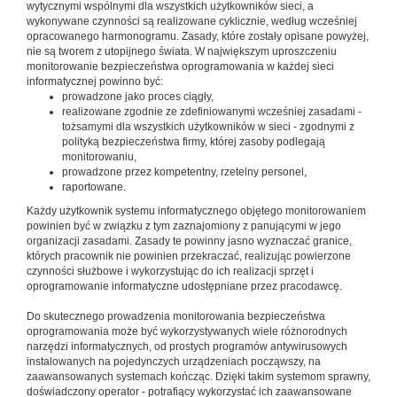
wytycznymi wspólnymi dla wszystkich użytkowników sieci, a
wykonywane czynności są realizowane cyklicznie, według wcześniej
opracowanego harmonogramu.
Zasady, które zostały opisane powyżej,
nie są tworem z utopijnego świata.
W największym uproszczeniu
monitorowanie bezpieczeństwa
oprogramowania w każdej sieci
informatycznej powinno być:
prowadzone jako proces ciągły,
realizowane zgodnie ze zdefiniowanymi wcześniej zasadami -
tożsamymi dla wszystkich użytkowników w sieci - zgodnymi z
polityką bezpieczeństwa firmy, której zasoby podlegają
monitorowaniu,
prowadzone przez kompetentny, rzetelny personel,
raportowane.
Każdy użytkownik systemu informatycznego objętego monitorowaniem
powinien być w związku z tym zaznajomiony z panującymi w jego
organizacji zasadami. Zasady te powinny jasno wyznaczać granice,
których pracownik nie powinien przekraczać, realizując powierzone
czynności służbowe i wykorzystując do ich realizacji sprzęt i
oprogramowanie informatyczne udostępniane przez pracodawcę.
Do skutecznego prowadzenia monitorowania bezpieczeństwa
oprogramowania może być wykorzystywanych wiele różnorodnych
narzędzi informatycznych, od prostych programów antywirusowych
instalowanych na pojedynczych urządzeniach począwszy, na
zaawansowanych systemach kończąc. Dzięki takim systemom sprawny,
doświadczony operator - potrafiący wykorzystać ich zaawansowane