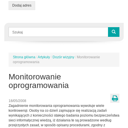
Dodaj adres
Formularz
wyszukiwania
Szukaj
Strona główna
/
Artykuły
/
Dozór wizyjny
/
Monitorowanie
Jesteś
oprogramowania
tutaj
Monitorowanie
oprogramowania
18/05/2008
Zagadnienie monitorowania oprogramowania wywołuje wiele
kontrowersji. Osoby na co dzień zajmujące się realizacją zadań
wynikających z konieczności stałego badania poziomu bezpieczeństwa
sieci informatycznej wiedzą, iż działania te są prowadzone według
przejrzystych zasad, w sposób opisany procedurami, zgodny z