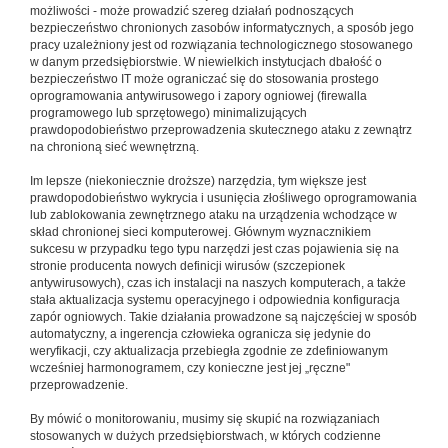
możliwości - może prowadzić szereg działań podnoszących
bezpieczeństwo chronionych zasobów informatycznych, a sposób jego
pracy uzależniony jest od rozwiązania technologicznego stosowanego
w danym przedsiębiorstwie. W niewielkich instytucjach dbałość o
bezpieczeństwo IT może ograniczać się do stosowania prostego
oprogramowania antywirusowego i zapory ogniowej (firewalla
programowego lub sprzętowego) minimalizujących
prawdopodobieństwo przeprowadzenia skutecznego ataku z zewnątrz
na chronioną sieć wewnętrzną.
Im lepsze (niekoniecznie droższe) narzędzia, tym większe jest
prawdopodobieństwo wykrycia i usunięcia złośliwego oprogramowania
lub zablokowania zewnętrznego ataku na urządzenia wchodzące w
skład chronionej sieci komputerowej. Głównym wyznacznikiem
sukcesu w przypadku tego typu narzędzi jest czas pojawienia się na
stronie producenta nowych definicji wirusów (szczepionek
antywirusowych), czas ich instalacji na naszych komputerach, a także
stała aktualizacja systemu operacyjnego i odpowiednia konfiguracja
zapór ogniowych. Takie działania prowadzone są najczęściej w sposób
automatyczny, a ingerencja człowieka ogranicza się jedynie do
weryfikacji, czy aktualizacja przebiegła zgodnie ze zdefiniowanym
wcześniej harmonogramem, czy konieczne jest jej „ręczne"
przeprowadzenie.
By mówić o monitorowaniu, musimy się skupić na rozwiązaniach
stosowanych w dużych przedsiębiorstwach, w których codzienne