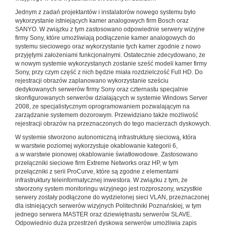
Jednym z zadań projektantów i instalatorów nowego systemu było
wykorzystanie istniejących kamer analogowych firm Bosch oraz
SANYO. W związku z tym zastosowano odpowiednie serwery wizyjne
firmy Sony, które umożliwiają podłączenie kamer analogowych do
systemu sieciowego oraz wykorzystanie tych kamer zgodnie z nowo
przyjętymi założeniami funkcjonalnymi. Ostatecznie zdecydowano, że
w nowym systemie wykorzystanych zostanie sześć modeli kamer firmy
Sony, przy czym część z nich będzie miała rozdzielczość Full HD. Do
rejestracji obrazów zaplanowano wykorzystanie sześciu
dedykowanych serwerów firmy Sony oraz czternastu specjalnie
skonfigurowanych serwerów działających w systemie Windows Server
2008, ze specjalistycznym oprogramowaniem pozwalającym na
zarządzanie systemem dozorowym. Przewidziano także możliwość
rejestracji obrazów na przeznaczonych do tego macierzach dyskowych.
W systemie stworzono autonomiczną infrastrukturę sieciową, która
w warstwie poziomej wykorzystuje okablowanie kategorii 6,
a w warstwie pionowej okablowanie światłowodowe. Zastosowano
przełączniki sieciowe firm Extreme Networks oraz HP, w tym
przełączniki z serii ProCurve, które są zgodne z elementami
infrastruktury teleinformatycznej inwestora. W związku z tym, że
stworzony system monitoringu wizyjnego jest rozproszony, wszystkie
serwery zostały podłączone do wydzielonej sieci VLAN, przeznaczonej
dla istniejących serwerów wizyjnych Politechniki Poznańskiej, w tym
jednego serwera MASTER oraz dziewiętnastu serwerów SLAVE.
Odpowiednio duża przestrzeń dyskowa serwerów umożliwia zapis