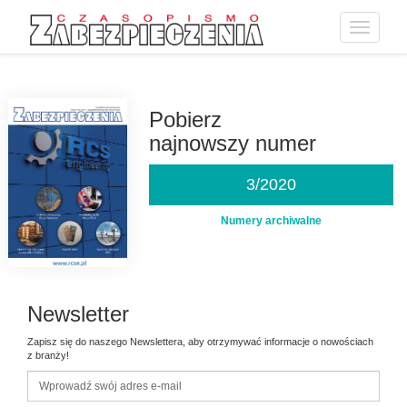
Toggle
navigatio
Przejdź
do
treści
Pobierz
najnowszy numer
3/2020
Numery archiwalne
Newsletter
Zapisz się do naszego Newslettera, aby otrzymywać informacje o nowościach
z branży!