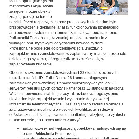
technologii IP jako system
rozproszony i objął swoim
zasięgiem różne obiekty
znajdujące się na terenie
uczelni. Przed rozpoczęciem prac projektowych niezbędne było
przeprowadzenie dokładnej analizy funkcjonowania istniejącego
analogowego systemu monitoringu, zainstalowanego na terenie
Politechniki Poznańskiej wcześniej, oraz zapoznanie się z
wymaganiami użytkowymi dotyczącymi nowego systemu.
Profesjonalne podejście do przedsięwzięcia umożliwiło
zaprojektowanie i zainstalowanie w zaplanowanym czasie doskonale
działającego systemu, którego realizacja zmieściła się w
zaplanowanym budżecie.
Obecnie w systemie zainstalowanych jest 337 kamer sieciowych
o rozdzielczości HD i Full HD oraz 96 kamer analogowych
zainstalowanych wcześniej. Ponadto wykorzystywanych jest 20
serwerów rejestrujących obrazy z kamer oraz 11 stanowisk nadzoru.
W celu zapewnienia stabilnej pracy tak rozbudowanego systemu
niezbędne było zaprojektowanie i wykonanie dedykowanej
infrastruktury teleinformatycznej. Realizacja tego zadania wymagała
zaangażowania instalatora o wysokich kwalifikacjach i dużym
doświadczeniu. Instalacja systemu monitoringu wizyjnego przyniosła
realne korzyści, do których należy zaliczyć:
nadzór wizyjny nad większością obiektów znajdujących się na
terenie Politechniki Poznańskiej,