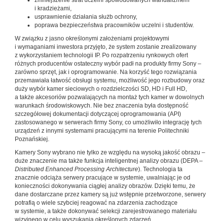
zmniejszenie strat uczelni spowodowanych wandalizmem
i kradzieżami,
usprawnienie działania służb ochrony,
poprawa bezpieczeństwa pracowników uczelni i studentów.
W związku z jasno określonymi założeniami projektowymi
i wymaganiami inwestora przyjęto, że system zostanie zrealizowany
z wykorzystaniem technologii IP. Po rozpatrzeniu rynkowych ofert
różnych producentów ostateczny wybór padł na produkty firmy Sony –
zarówno sprzęt, jak i oprogramowanie. Na korzyść tego rozwiązania
przemawiała łatwość obsługi systemu, możliwość jego rozbudowy oraz
duży wybór kamer sieciowych o rozdzielczości SD, HD i Full HD,
a także akcesoriów pozwalających na montaż tych kamer w dowolnych
warunkach środowiskowych. Nie bez znaczenia była dostępność
szczegółowej dokumentacji dotyczącej oprogramowania (API)
zastosowanego w serwerach firmy Sony, co umożliwiło integrację tych
urządzeń z innymi systemami pracującymi na terenie Politechniki
Poznańskiej.
Kamery Sony wybrano nie tylko ze względu na wysoką jakość obrazu –
duże znaczenie ma także funkcja inteligentnej analizy obrazu (DEPA –
Distributed Enhanced Processing Architecture
). Technologia ta
znacznie odciąża serwery pracujące w systemie, uwalniając je od
konieczności dokonywania ciągłej analizy obrazów. Dzięki temu, że
dane dostarczane przez kamery są już wstępnie przetworzone, serwery
potrafią o wiele szybciej reagować na zdarzenia zachodzące
w systemie, a także dokonywać selekcji zarejestrowanego materiału
wizyjnego w celu wyszukania określonych zdarzeń.