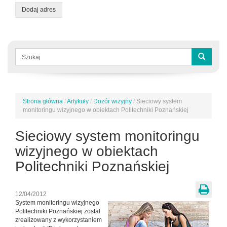
Dodaj adres
Formularz
wyszukiwania
Szukaj
Strona główna
/
Artykuły
/
Dozór wizyjny
/
Sieciowy system
Jesteś
monitoringu wizyjnego w obiektach Politechniki Poznańskiej
tutaj
Sieciowy system monitoringu
wizyjnego w obiektach
Politechniki Poznańskiej
12/04/2012
System monitoringu wizyjnego
Politechniki Poznańskiej został
zrealizowany z wykorzystaniem