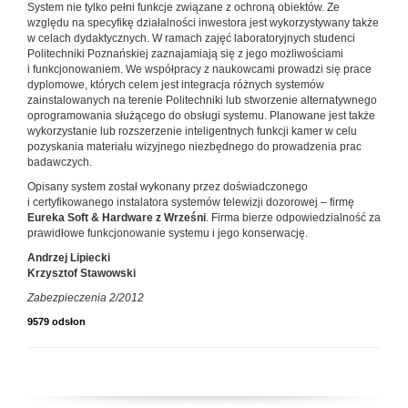
System nie tylko pełni funkcje związane z ochroną obiektów. Ze
względu na specyfikę działalności inwestora jest wykorzystywany także
w celach dydaktycznych. W ramach zajęć laboratoryjnych studenci
Politechniki Poznańskiej zaznajamiają się z jego możliwościami
i funkcjonowaniem. We współpracy z naukowcami prowadzi się prace
dyplomowe, których celem jest integracja różnych systemów
zainstalowanych na terenie Politechniki lub stworzenie alternatywnego
oprogramowania służącego do obsługi systemu. Planowane jest także
wykorzystanie lub rozszerzenie inteligentnych funkcji kamer w celu
pozyskania materiału wizyjnego niezbędnego do prowadzenia prac
badawczych.
Opisany system został wykonany przez doświadczonego
i certyfikowanego instalatora systemów telewizji dozorowej – firmę
Eureka Soft & Hardware z Wrześni
. Firma bierze odpowiedzialność za
prawidłowe funkcjonowanie systemu i jego konserwację.
Andrzej Lipiecki
Krzysztof Stawowski
Zabezpieczenia 2/2012
9579 odsłon