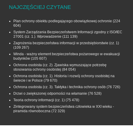
NAJCZĘŚCIEJ CZYTANE
Plan ochrony obiektu podlegającego obowiązkowej ochronie
(224
604)
System Zarządzania Bezpieczeństwem Informacji zgodny z ISO/IEC
27001 (cz. 1.). Wprowadzenie
(111 139)
Zagrożenia bezpieczeństwa informacji w przedsiębiorstwie (cz. 1)
(109 267)
Winda - ważny element bezpieczeństwa pożarowego w ewakuacji
budynków
(105 607)
Ochrona osobista (cz. 2). Zjawiska wymuszające potrzebę
stosowania ochrony osobistej
(84 054)
Ochrona osobista (cz. 1). Historia i rozwój ochrony osobistej na
świecie i w Polsce
(79 670)
Ochrona osobista (cz. 3). Taktyka i technika ochrony osób
(76 726)
Drzwi o zwiększonej odporności na włamanie
(76 528)
Teoria ochrony informacji (cz. 1)
(75 478)
Zintegrowany system bezpieczeństwa człowieka w XXI wieku -
piramida równoboczna
(72 329)