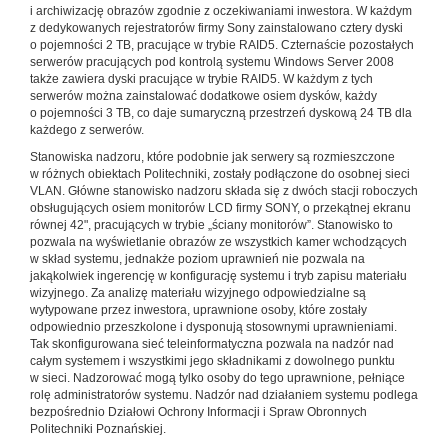
i archiwizację obrazów zgodnie z oczekiwaniami inwestora. W każdym
z dedykowanych rejestratorów firmy Sony zainstalowano cztery dyski
o pojemności 2 TB, pracujące w trybie RAID5. Czternaście pozostałych
serwerów pracujących pod kontrolą systemu Windows Server 2008
także zawiera dyski pracujące w trybie RAID5. W każdym z tych
serwerów można zainstalować dodatkowe osiem dysków, każdy
o pojemności 3 TB, co daje sumaryczną przestrzeń dyskową 24 TB dla
każdego z serwerów.
Stanowiska nadzoru, które podobnie jak serwery są rozmieszczone
w różnych obiektach Politechniki, zostały podłączone do osobnej sieci
VLAN. Główne stanowisko nadzoru składa się z dwóch stacji roboczych
obsługujących osiem monitorów LCD firmy SONY, o przekątnej ekranu
równej 42", pracujących w trybie „ściany monitorów”. Stanowisko to
pozwala na wyświetlanie obrazów ze wszystkich kamer wchodzących
w skład systemu, jednakże poziom uprawnień nie pozwala na
jakąkolwiek ingerencję w konfigurację systemu i tryb zapisu materiału
wizyjnego. Za analizę materiału wizyjnego odpowiedzialne są
wytypowane przez inwestora, uprawnione osoby, które zostały
odpowiednio przeszkolone i dysponują stosownymi uprawnieniami.
Tak skonfigurowana sieć teleinformatyczna pozwala na nadzór nad
całym systemem i wszystkimi jego składnikami z dowolnego punktu
w sieci. Nadzorować mogą tylko osoby do tego uprawnione, pełniące
rolę administratorów systemu. Nadzór nad działaniem systemu podlega
bezpośrednio Działowi Ochrony Informacji i Spraw Obronnych
Politechniki Poznańskiej.