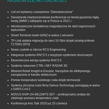
NAJNOWSZE AKTUALNOŚCI
List od wydawcy czasopisma "Zabezpieczenia"
Dwudziesta międzynarodowa konferencja na temat gaszenia mgłą
wodą (IWMC) odbędzie się w Polsce w 2021 r.
Iskrobezpieczne kontaktrony magnetyczne do stref zagrożonych
wybuchem
Smart Terminal marki GANZ w walce z wirusem
TP-Link ułatwia migrację do sieci 10 Gb/s dzięki przełącznikowi
T1700G‑28TQ
Nowe czytniki w ofercie RCS Engineering
Integracja systemu RACS 5 z wizyjnym systemem dozorowym
Ekonomiczna wersja systemu RACS 5
Systemy radarowe CTRL+SKY RADAR 3D
Wisenet Retail Insight w Europie. Narzędzie do efektywnego
zarządzania w handlu detalicznym
Pomiar temperatury ludzkiego ciała dzięki termowizji
Systemy zliczania ludzi firmy Dahua Technology pomagają w walce
z SARS-CoV-2
NOVUS NVIP-2H-8912M/TS SET – profesjonalny zestaw do
zdalnego pomiaru temperatury ciała
Konferencja Axis Talk 2020 już 25 czerwca