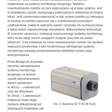
instalowane są systemy monitoringu wizyjnego. Niektóre
nowobudowane osiedla od razu wyposażane są w takie systemy. Jest
to dodatkowy czynnik zachęcający potencjalnych nabywców do kupna
lokali. Jeśli zamierzamy wyposażyć w taki system osiedle już istniejące,
to musimy wcześniej zapoznać się z oczekiwaniami przyszłych
użytkowników. Ułatwi to wybranie kamer i sposobu ich rozmieszczenia,
a także wybór odpowiedniego rejestratora. Wykorzystanie technologii
IP znacznie upraszcza instalację rozproszonego systemu monitoringu,
który może objąć swoim zasięgiem budynki znacznie od siebie
oddalone. O ile instalacja na nowo wybudowanym osiedlu nie sprawia
większych problemów, o tyle modernizacja istniejącego systemu
monitoringu wymaga przeprowadzania dokładnej analizy jego
funkcjonowania.
Firma Bestgo.pl otrzymała
zlecenie zainstalowania
systemu monitoringu
wizyjnego na terenie
osiedli mieszkaniowych
dwóch spółdzielni:
w Jelczu – Laskowicach
oraz we Wrocławiu.
W Jelczu – Laskowicach
instalacja miała objąć
Fot. 1. Kamera ACTi KCM-5111
zarówno kilkadziesiąt już
istniejących budynków, jak