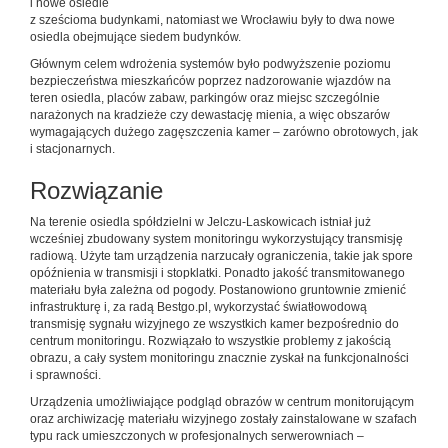
i nowe osiedle
z sześcioma budynkami, natomiast we Wrocławiu były to dwa nowe
osiedla obejmujące siedem budynków.
Głównym celem wdrożenia systemów było podwyższenie poziomu
bezpieczeństwa mieszkańców poprzez nadzorowanie wjazdów na
teren osiedla, placów zabaw, parkingów oraz miejsc szczególnie
narażonych na kradzieże czy dewastację mienia, a więc obszarów
wymagających dużego zagęszczenia kamer – zarówno obrotowych, jak
i stacjonarnych.
Rozwiązanie
Na terenie osiedla spółdzielni w Jelczu-Laskowicach istniał już
wcześniej zbudowany system monitoringu wykorzystujący transmisję
radiową. Użyte tam urządzenia narzucały ograniczenia, takie jak spore
opóźnienia w transmisji i stopklatki. Ponadto jakość transmitowanego
materiału była zależna od pogody. Postanowiono gruntownie zmienić
infrastrukturę i, za radą Bestgo.pl, wykorzystać światłowodową
transmisję sygnału wizyjnego ze wszystkich kamer bezpośrednio do
centrum monitoringu. Rozwiązało to wszystkie problemy z jakością
obrazu, a cały system monitoringu znacznie zyskał na funkcjonalności
i sprawności.
Urządzenia umożliwiające podgląd obrazów w centrum monitorującym
oraz archiwizację materiału wizyjnego zostały zainstalowane w szafach
typu rack umieszczonych w profesjonalnych serwerowniach –