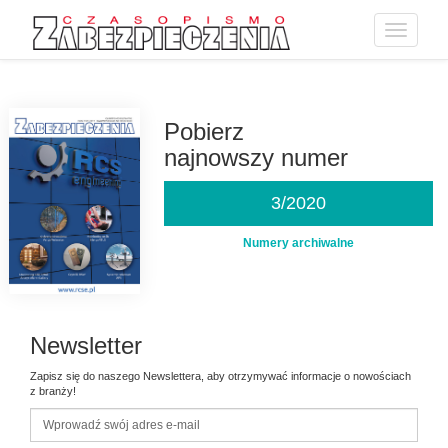
Toggle
navigatio
Przejdź
do
treści
Pobierz
najnowszy numer
3/2020
Numery archiwalne
Newsletter
Zapisz się do naszego Newslettera, aby otrzymywać informacje o nowościach
z branży!