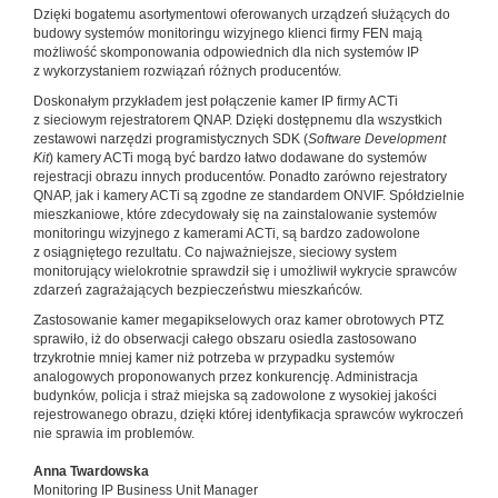
Dzięki bogatemu asortymentowi oferowanych urządzeń służących do
budowy systemów monitoringu wizyjnego klienci firmy FEN mają
możliwość skomponowania odpowiednich dla nich systemów IP
z wykorzystaniem rozwiązań różnych producentów.
Doskonałym przykładem jest połączenie kamer IP firmy ACTi
z sieciowym rejestratorem QNAP. Dzięki dostępnemu dla wszystkich
zestawowi narzędzi programistycznych SDK (
Software Development
Kit
) kamery ACTi mogą być bardzo łatwo dodawane do systemów
rejestracji obrazu innych producentów. Ponadto zarówno rejestratory
QNAP, jak i kamery ACTi są zgodne ze standardem ONVIF. Spółdzielnie
mieszkaniowe, które zdecydowały się na zainstalowanie systemów
monitoringu wizyjnego z kamerami ACTi, są bardzo zadowolone
z osiągniętego rezultatu. Co najważniejsze, sieciowy system
monitorujący wielokrotnie sprawdził się i umożliwił wykrycie sprawców
zdarzeń zagrażających bezpieczeństwu mieszkańców.
Zastosowanie kamer megapikselowych oraz kamer obrotowych PTZ
sprawiło, iż do obserwacji całego obszaru osiedla zastosowano
trzykrotnie mniej kamer niż potrzeba w przypadku systemów
analogowych proponowanych przez konkurencję. Administracja
budynków, policja i straż miejska są zadowolone z wysokiej jakości
rejestrowanego obrazu, dzięki której identyfikacja sprawców wykroczeń
nie sprawia im problemów.
Anna Twardowska
Monitoring IP Business Unit Manager