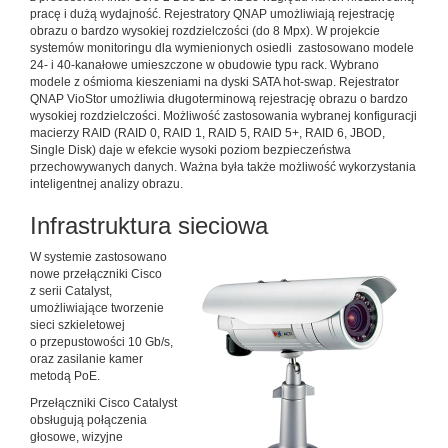
pracę i dużą wydajność. Rejestratory QNAP umożliwiają rejestrację
obrazu o bardzo wysokiej rozdzielczości (do 8 Mpx). W projekcie
systemów monitoringu dla wymienionych osiedli zastosowano modele
24- i 40-kanałowe umieszczone w obudowie typu rack. Wybrano
modele z ośmioma kieszeniami na dyski SATA hot-swap. Rejestrator
QNAP VioStor umożliwia długoterminową rejestrację obrazu o bardzo
wysokiej rozdzielczości. Możliwość zastosowania wybranej konfiguracji
macierzy RAID (RAID 0, RAID 1, RAID 5, RAID 5+, RAID 6, JBOD,
Single Disk) daje w efekcie wysoki poziom bezpieczeństwa
przechowywanych danych. Ważna była także możliwość wykorzystania
inteligentnej analizy obrazu.
Infrastruktura sieciowa
W systemie zastosowano
nowe przełączniki Cisco
z serii Catalyst,
umożliwiające tworzenie
sieci szkieletowej
o przepustowości 10 Gb/s,
oraz zasilanie kamer
metodą PoE.
Przełączniki Cisco Catalyst
obsługują połączenia
głosowe, wizyjne