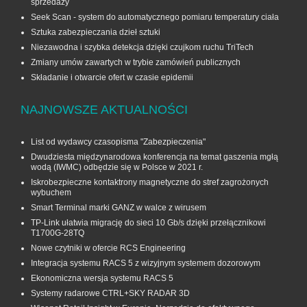
sprzedaży
Seek Scan - system do automatycznego pomiaru temperatury ciała
Sztuka zabezpieczania dzieł sztuki
Niezawodna i szybka detekcja dzięki czujkom ruchu TriTech
Zmiany umów zawartych w trybie zamówień publicznych
Składanie i otwarcie ofert w czasie epidemii
NAJNOWSZE AKTUALNOŚCI
List od wydawcy czasopisma "Zabezpieczenia"
Dwudziesta międzynarodowa konferencja na temat gaszenia mgłą
wodą (IWMC) odbędzie się w Polsce w 2021 r.
Iskrobezpieczne kontaktrony magnetyczne do stref zagrożonych
wybuchem
Smart Terminal marki GANZ w walce z wirusem
TP-Link ułatwia migrację do sieci 10 Gb/s dzięki przełącznikowi
T1700G‑28TQ
Nowe czytniki w ofercie RCS Engineering
Integracja systemu RACS 5 z wizyjnym systemem dozorowym
Ekonomiczna wersja systemu RACS 5
Systemy radarowe CTRL+SKY RADAR 3D