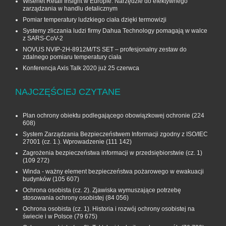
Wisenet Retail Insight w Europie. Narzędzie do efektywnego
zarządzania w handlu detalicznym
Pomiar temperatury ludzkiego ciała dzięki termowizji
Systemy zliczania ludzi firmy Dahua Technology pomagają w walce
z SARS-CoV-2
NOVUS NVIP-2H-8912M/TS SET – profesjonalny zestaw do
zdalnego pomiaru temperatury ciała
Konferencja Axis Talk 2020 już 25 czerwca
NAJCZĘŚCIEJ CZYTANE
Plan ochrony obiektu podlegającego obowiązkowej ochronie
(224
608)
System Zarządzania Bezpieczeństwem Informacji zgodny z ISO/IEC
27001 (cz. 1.). Wprowadzenie
(111 142)
Zagrożenia bezpieczeństwa informacji w przedsiębiorstwie (cz. 1)
(109 272)
Winda - ważny element bezpieczeństwa pożarowego w ewakuacji
budynków
(105 607)
Ochrona osobista (cz. 2). Zjawiska wymuszające potrzebę
stosowania ochrony osobistej
(84 056)
Ochrona osobista (cz. 1). Historia i rozwój ochrony osobistej na
świecie i w Polsce
(79 675)