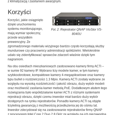
z klimatyzacją i zasilaniem awaryjnym.
Korzyści
Korzyści, jakie osiągnięto
dzięki uruchomieniu
systemu monitorującego,
Fot. 2. Rejestrator QNAP VioStor VS-
mają wymiar społeczny,
8040U
przede wszystkim
prewencyjny. Ze
zgromadzonego materiału wizyjnego bardzo często korzystają służby
mundurowe czy pracownicy administracji spółdzielni. Wielokrotnie
udało się zidentyfikować sprawców zdarzeń właśnie dzięki tym
nagraniom.
Na obu osiedlach mieszkaniowych zastosowano kamery firmy ACTi –
w sumie 92 kamery IP. Wybrano trzy modele kamer, w tym kamery
szybkoobrotowe, kompaktowe kamery 4-megapikselowe oraz kamery
typu bullet o rozdzielczości 1.3 Mpix. Kamery ACTi zostały wybrane ze
względu na wysoką rozdzielczość i jakość obrazu, duży wybór modeli
oraz możliwość zasilania kamer metodą PoE. Dodatkowym atutem tego
rozwiązania było współdziałanie kamer ACTi z różnymi systemami
rejestracji obrazu, dzięki czemu inwestor miał bardzo duży wybór
dostępnych na rynku rejestratorów. Ponadto kamery ACTi są objęte
trzyletnią gwarancją z możliwością przedłużenia jej do ośmiu lat.
Inwestor zdecydował się na zastosowanie rejestratorów firmy QNAP
z procesorem Intel Core 2 Duo 2.8 GHz ze względu na ich niezawodną