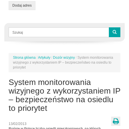
Dodaj adres
Formularz
wyszukiwania
Szukaj
Strona główna
/
Artykuły
/
Dozór wizyjny
/
System monitorowania
Jesteś
wizyjnego z wykorzystaniem IP – bezpieczeństwo na osiedlu to
tutaj
priorytet
System monitorowania
wizyjnego z wykorzystaniem IP
– bezpieczeństwo na osiedlu
to priorytet
13/02/2013
Rośnie w Polsce liczba osiedli mieszkaniowych, na których