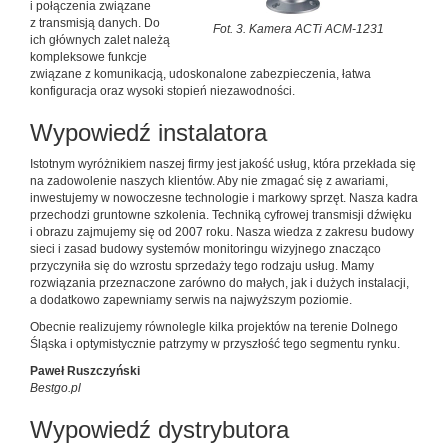
i połączenia związane
z transmisją danych. Do
Fot. 3. Kamera ACTi ACM-1231
ich głównych zalet należą
kompleksowe funkcje
związane z komunikacją, udoskonalone zabezpieczenia, łatwa
konfiguracja oraz wysoki stopień niezawodności.
Wypowiedź instalatora
Istotnym wyróżnikiem naszej firmy jest jakość usług, która przekłada się
na zadowolenie naszych klientów. Aby nie zmagać się z awariami,
inwestujemy w nowoczesne technologie i markowy sprzęt. Nasza kadra
przechodzi gruntowne szkolenia. Techniką cyfrowej transmisji dźwięku
i obrazu zajmujemy się od 2007 roku. Nasza wiedza z zakresu budowy
sieci i zasad budowy systemów monitoringu wizyjnego znacząco
przyczyniła się do wzrostu sprzedaży tego rodzaju usług. Mamy
rozwiązania przeznaczone zarówno do małych, jak i dużych instalacji,
a dodatkowo zapewniamy serwis na najwyższym poziomie.
Obecnie realizujemy równolegle kilka projektów na terenie Dolnego
Śląska i optymistycznie patrzymy w przyszłość tego segmentu rynku.
Paweł Ruszczyński
Bestgo.pl
Wypowiedź dystrybutora