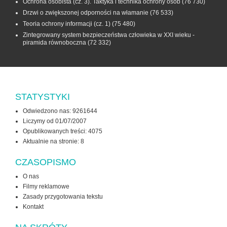
Ochrona osobista (cz. 3). Taktyka i technika ochrony osób
(76 730)
Drzwi o zwiększonej odporności na włamanie
(76 533)
Teoria ochrony informacji (cz. 1)
(75 480)
Zintegrowany system bezpieczeństwa człowieka w XXI wieku -
piramida równoboczna
(72 332)
STATYSTYKI
Odwiedzono nas: 9261644
Liczymy od 01/07/2007
Opublikowanych treści: 4075
Aktualnie na stronie:
8
CZASOPISMO
O nas
Filmy reklamowe
Zasady przygotowania tekstu
Kontakt