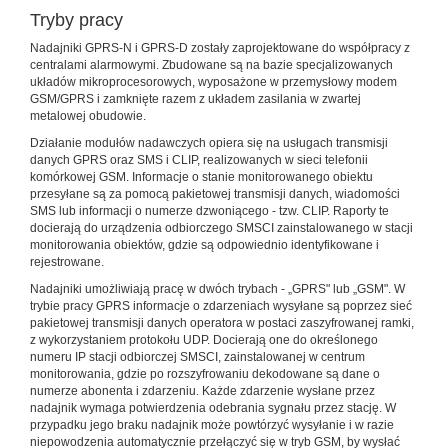
Tryby pracy
Nadajniki GPRS-N i GPRS-D zostały zaprojektowane do współpracy z
centralami alarmowymi. Zbudowane są na bazie specjalizowanych
układów mikroprocesorowych, wyposażone w przemysłowy modem
GSM/GPRS i zamknięte razem z układem zasilania w zwartej
metalowej obudowie.
Działanie modułów nadawczych opiera się na usługach transmisji
danych GPRS oraz SMS i CLIP, realizowanych w sieci telefonii
komórkowej GSM. Informacje o stanie monitorowanego obiektu
przesyłane są za pomocą pakietowej transmisji danych, wiadomości
SMS lub informacji o numerze dzwoniącego - tzw. CLIP. Raporty te
docierają do urządzenia odbiorczego SMSCI zainstalowanego w stacji
monitorowania obiektów, gdzie są odpowiednio identyfikowane i
rejestrowane.
Nadajniki umożliwiają pracę w dwóch trybach - „GPRS" lub „GSM". W
trybie pracy GPRS informacje o zdarzeniach wysyłane są poprzez sieć
pakietowej transmisji danych operatora w postaci zaszyfrowanej ramki,
z wykorzystaniem protokołu UDP. Docierają one do określonego
numeru IP stacji odbiorczej SMSCI, zainstalowanej w centrum
monitorowania, gdzie po rozszyfrowaniu dekodowane są dane o
numerze abonenta i zdarzeniu. Każde zdarzenie wysłane przez
nadajnik wymaga potwierdzenia odebrania sygnału przez stację. W
przypadku jego braku nadajnik może powtórzyć wysyłanie i w razie
niepowodzenia automatycznie przełączyć się w tryb GSM, by wysłać