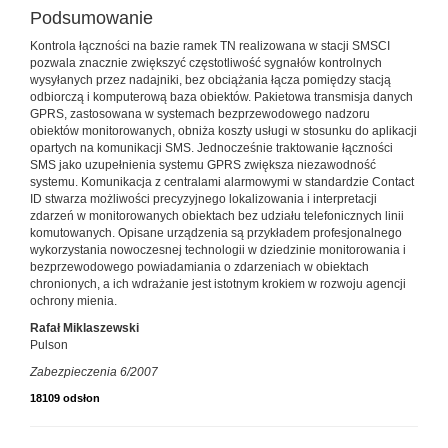
Podsumowanie
Kontrola łączności na bazie ramek TN realizowana w stacji SMSCI
pozwala znacznie zwiększyć częstotliwość sygnałów kontrolnych
wysyłanych przez nadajniki, bez obciążania łącza pomiędzy stacją
odbiorczą i komputerową baza obiektów. Pakietowa transmisja danych
GPRS, zastosowana w systemach bezprzewodowego nadzoru
obiektów monitorowanych, obniża koszty usługi w stosunku do aplikacji
opartych na komunikacji SMS. Jednocześnie traktowanie łączności
SMS jako uzupełnienia systemu GPRS zwiększa niezawodność
systemu. Komunikacja z centralami alarmowymi w standardzie Contact
ID stwarza możliwości precyzyjnego lokalizowania i interpretacji
zdarzeń w monitorowanych obiektach bez udziału telefonicznych linii
komutowanych. Opisane urządzenia są przykładem profesjonalnego
wykorzystania nowoczesnej technologii w dziedzinie monitorowania i
bezprzewodowego powiadamiania o zdarzeniach w obiektach
chronionych, a ich wdrażanie jest istotnym krokiem w rozwoju agencji
ochrony mienia.
Rafał Miklaszewski
Pulson
Zabezpieczenia 6/2007
18109 odsłon