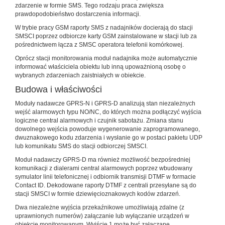
zdarzenie w formie SMS. Tego rodzaju praca zwiększa
prawdopodobieństwo dostarczenia informacji.
W trybie pracy GSM raporty SMS z nadajników docierają do stacji
SMSCI poprzez odbiorcze karty GSM zainstalowane w stacji lub za
pośrednictwem łącza z SMSC operatora telefonii komórkowej.
Oprócz stacji monitorowania moduł nadajnika może automatycznie
informować właściciela obiektu lub inną upoważnioną osobę o
wybranych zdarzeniach zaistniałych w obiekcie.
Budowa i właściwości
Moduły nadawcze GPRS-N i GPRS-D analizują stan niezależnych
wejść alarmowych typu NO/NC, do których można podłączyć wyjścia
logiczne central alarmowych i czujnik sabotażu. Zmiana stanu
dowolnego wejścia powoduje wygenerowanie zaprogramowanego,
dwuznakowego kodu zdarzenia i wysłanie go w postaci pakietu UDP
lub komunikatu SMS do stacji odbiorczej SMSCI.
Moduł nadawczy GPRS-D ma również możliwość bezpośredniej
komunikacji z dialerami central alarmowych poprzez wbudowany
symulator linii telefonicznej i odbiornik transmisji DTMF w formacie
Contact ID. Dekodowane raporty DTMF z centrali przesyłane są do
stacji SMSCI w formie dziewięcioznakowych kodów zdarzeń.
Dwa niezależne wyjścia przekaźnikowe umożliwiają zdalne (z
uprawnionych numerów) załączanie lub wyłączanie urządzeń w
obiekcie monitorowanym. Wyjście 1 może być załączane