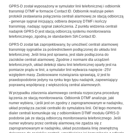
GPRS-D został wyposażony w symulator linii telefonicznej i odbiornik
transmisji DTMF w formacie Contact ID. Odbiornik realizuje pełen
protokół zestawiania połączenia centrali alarmowej ze stacją odbiorczą
- generuje sygnał inicjujący, odbiera depeszę DTMF i kończy
transmisję, nadając sygnał zakończenia. Z punktu widzenia centrali
nadajnik GPRS-D jest stacją odbiorczą systemu monitorowania
telefonicznego, zgodną ze standardem SIA Contact ID.
GPRS-D został tak zaprojektowany, by umożliwić centrali alarmowej
transmisję sygnałów za pośrednictwem podłączonej do układu linii
telefonicznej. Jeśli linia jest sprawna, jest stale podłączona do
zacisków centrali alarmowej. Zgodnie z normami dla urządzeń
telefonicznych, układ detekcji stanu linii telefonicznej oparty jest na
pomiarze prądu w linii, a symulator linii wytwarza napięcie -25V
względem masy. Zastosowane rozwiązania sprawiają, iż jest to
prawdopodobnie jedyny na rynku tego typu nadajnik, zapewniający
poprawną współpracę z większością central alarmowych.
W przypadku zdarzenia alarmowego centrala rozpoczyna procedurę
łączenia ze stacją monitorowania. Odbiornik DTMF analizuje, jaki
numer wybiera, i jeśli jest on zgodny z zaprogramowanym w nadajniku,
układ przełącza zaciski centralki do symulatora linii. Od tego momentu
dialer centrali komunikuje się z odbiornikiem DTMF modułu GPRS-D
podobnie jak ze stacją odbiorczą monitorowania telefonicznego. Jeśli
numer wybrany przez centralę alarmową nie zgadza się z
zaprogramowanym w nadajniku, układ pozostawia linię zewnętrzną