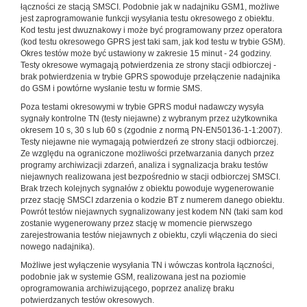
łączności ze stacją SMSCI. Podobnie jak w nadajniku GSM1, możliwe
jest zaprogramowanie funkcji wysyłania testu okresowego z obiektu.
Kod testu jest dwuznakowy i może być programowany przez operatora
(kod testu okresowego GPRS jest taki sam, jak kod testu w trybie GSM).
Okres testów może być ustawiony w zakresie 15 minut - 24 godziny.
Testy okresowe wymagają potwierdzenia ze strony stacji odbiorczej -
brak potwierdzenia w trybie GPRS spowoduje przełączenie nadajnika
do GSM i powtórne wysłanie testu w formie SMS.
Poza testami okresowymi w trybie GPRS moduł nadawczy wysyła
sygnały kontrolne TN (testy niejawne) z wybranym przez użytkownika
okresem 10 s, 30 s lub 60 s (zgodnie z normą PN-EN50136-1-1:2007).
Testy niejawne nie wymagają potwierdzeń ze strony stacji odbiorczej.
Ze względu na ograniczone możliwości przetwarzania danych przez
programy archiwizacji zdarzeń, analiza i sygnalizacja braku testów
niejawnych realizowana jest bezpośrednio w stacji odbiorczej SMSCI.
Brak trzech kolejnych sygnałów z obiektu powoduje wygenerowanie
przez stację SMSCI zdarzenia o kodzie BT z numerem danego obiektu.
Powrót testów niejawnych sygnalizowany jest kodem NN (taki sam kod
zostanie wygenerowany przez stację w momencie pierwszego
zarejestrowania testów niejawnych z obiektu, czyli włączenia do sieci
nowego nadajnika).
Możliwe jest wyłączenie wysyłania TN i wówczas kontrola łączności,
podobnie jak w systemie GSM, realizowana jest na poziomie
oprogramowania archiwizującego, poprzez analizę braku
potwierdzanych testów okresowych.