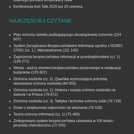
zdalnego pomiaru temperatury ciała
Konferencja Axis Talk 2020 już 25 czerwca
NAJCZĘŚCIEJ CZYTANE
Plan ochrony obiektu podlegającego obowiązkowej ochronie
(224
607)
System Zarządzania Bezpieczeństwem Informacji zgodny z ISO/IEC
27001 (cz. 1.). Wprowadzenie
(111 142)
Zagrożenia bezpieczeństwa informacji w przedsiębiorstwie (cz. 1)
(109 271)
Winda - ważny element bezpieczeństwa pożarowego w ewakuacji
budynków
(105 607)
Ochrona osobista (cz. 2). Zjawiska wymuszające potrzebę
stosowania ochrony osobistej
(84 055)
Ochrona osobista (cz. 1). Historia i rozwój ochrony osobistej na
świecie i w Polsce
(79 672)
Ochrona osobista (cz. 3). Taktyka i technika ochrony osób
(76 728)
Drzwi o zwiększonej odporności na włamanie
(76 530)
Teoria ochrony informacji (cz. 1)
(75 480)
Zintegrowany system bezpieczeństwa człowieka w XXI wieku -
piramida równoboczna
(72 330)