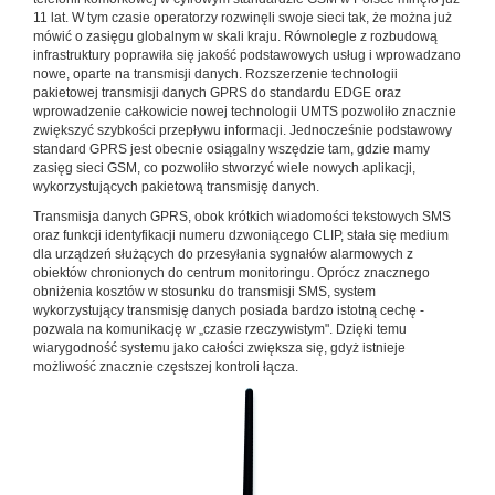
11 lat. W tym czasie operatorzy rozwinęli swoje sieci tak, że można już
mówić o zasięgu globalnym w skali kraju. Równolegle z rozbudową
infrastruktury poprawiła się jakość podstawowych usług i wprowadzano
nowe, oparte na transmisji danych. Rozszerzenie technologii
pakietowej transmisji danych GPRS do standardu EDGE oraz
wprowadzenie całkowicie nowej technologii UMTS pozwoliło znacznie
zwiększyć szybkości przepływu informacji. Jednocześnie podstawowy
standard GPRS jest obecnie osiągalny wszędzie tam, gdzie mamy
zasięg sieci GSM, co pozwoliło stworzyć wiele nowych aplikacji,
wykorzystujących pakietową transmisję danych.
Transmisja danych GPRS, obok krótkich wiadomości tekstowych SMS
oraz funkcji identyfikacji numeru dzwoniącego CLIP, stała się medium
dla urządzeń służących do przesyłania sygnałów alarmowych z
obiektów chronionych do centrum monitoringu. Oprócz znacznego
obniżenia kosztów w stosunku do transmisji SMS, system
wykorzystujący transmisję danych posiada bardzo istotną cechę -
pozwala na komunikację w „czasie rzeczywistym". Dzięki temu
wiarygodność systemu jako całości zwiększa się, gdyż istnieje
możliwość znacznie częstszej kontroli łącza.