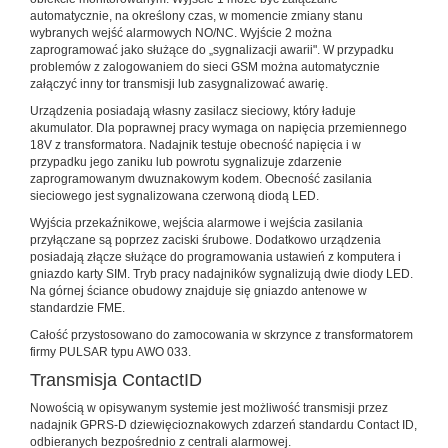
automatycznie, na określony czas, w momencie zmiany stanu
wybranych wejść alarmowych NO/NC. Wyjście 2 można
zaprogramować jako służące do „sygnalizacji awarii". W przypadku
problemów z zalogowaniem do sieci GSM można automatycznie
załączyć inny tor transmisji lub zasygnalizować awarię.
Urządzenia posiadają własny zasilacz sieciowy, który ładuje
akumulator. Dla poprawnej pracy wymaga on napięcia przemiennego
18V z transformatora. Nadajnik testuje obecność napięcia i w
przypadku jego zaniku lub powrotu sygnalizuje zdarzenie
zaprogramowanym dwuznakowym kodem. Obecność zasilania
sieciowego jest sygnalizowana czerwoną diodą LED.
Wyjścia przekaźnikowe, wejścia alarmowe i wejścia zasilania
przyłączane są poprzez zaciski śrubowe. Dodatkowo urządzenia
posiadają złącze służące do programowania ustawień z komputera i
gniazdo karty SIM. Tryb pracy nadajników sygnalizują dwie diody LED.
Na górnej ściance obudowy znajduje się gniazdo antenowe w
standardzie FME.
Całość przystosowano do zamocowania w skrzynce z transformatorem
firmy PULSAR typu AWO 033.
Transmisja ContactID
Nowością w opisywanym systemie jest możliwość transmisji przez
nadajnik GPRS-D dziewięcioznakowych zdarzeń standardu Contact ID,
odbieranych bezpośrednio z centrali alarmowej.