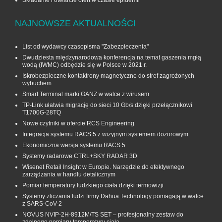
Składanie i otwarcie ofert w czasie epidemii
NAJNOWSZE AKTUALNOŚCI
List od wydawcy czasopisma "Zabezpieczenia"
Dwudziesta międzynarodowa konferencja na temat gaszenia mgłą
wodą (IWMC) odbędzie się w Polsce w 2021 r.
Iskrobezpieczne kontaktrony magnetyczne do stref zagrożonych
wybuchem
Smart Terminal marki GANZ w walce z wirusem
TP-Link ułatwia migrację do sieci 10 Gb/s dzięki przełącznikowi
T1700G‑28TQ
Nowe czytniki w ofercie RCS Engineering
Integracja systemu RACS 5 z wizyjnym systemem dozorowym
Ekonomiczna wersja systemu RACS 5
Systemy radarowe CTRL+SKY RADAR 3D
Wisenet Retail Insight w Europie. Narzędzie do efektywnego
zarządzania w handlu detalicznym
Pomiar temperatury ludzkiego ciała dzięki termowizji
Systemy zliczania ludzi firmy Dahua Technology pomagają w walce
z SARS-CoV-2
NOVUS NVIP-2H-8912M/TS SET – profesjonalny zestaw do