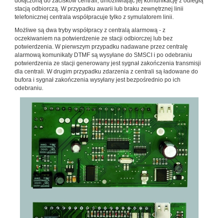
dołączoną do zacisków centrali, umożliwiając jej komunikację z odległą
stacją odbiorczą. W przypadku awarii lub braku zewnętrznej linii
telefonicznej centrala współpracuje tylko z symulatorem linii.
Możliwe są dwa tryby współpracy z centralą alarmową - z
oczekiwaniem na potwierdzenie ze stacji odbiorczej lub bez
potwierdzenia. W pierwszym przypadku nadawane przez centralę
alarmową komunikaty DTMF są wysyłane do SMSCI i po odebraniu
potwierdzenia ze stacji generowany jest sygnał zakończenia transmisji
dla centrali. W drugim przypadku zdarzenia z centrali są ładowane do
bufora i sygnał zakończenia wysyłany jest bezpośrednio po ich
odebraniu.