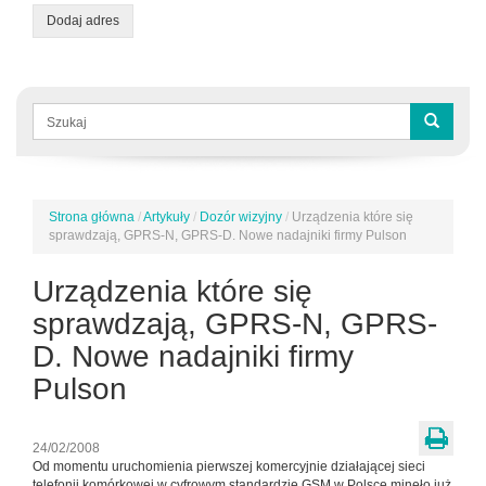
Dodaj adres
Formularz
wyszukiwania
Szukaj
Strona główna
/
Artykuły
/
Dozór wizyjny
/
Urządzenia które się
Jesteś
sprawdzają, GPRS-N, GPRS-D. Nowe nadajniki firmy Pulson
tutaj
Urządzenia które się
sprawdzają, GPRS-N, GPRS-
D. Nowe nadajniki firmy
Pulson
24/02/2008
Od momentu uruchomienia pierwszej komercyjnie działającej sieci
telefonii komórkowej w cyfrowym standardzie GSM w Polsce minęło już