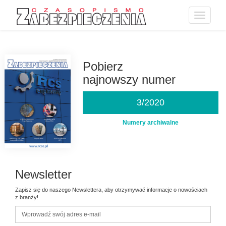
Toggle
navigatio
Przejdź
do
treści
Pobierz
najnowszy numer
3/2020
Numery archiwalne
Newsletter
Zapisz się do naszego Newslettera, aby otrzymywać informacje o nowościach
z branży!