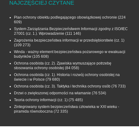
NAJCZĘŚCIEJ CZYTANE
Plan ochrony obiektu podlegającego obowiązkowej ochronie
(224
609)
System Zarządzania Bezpieczeństwem Informacji zgodny z ISO/IEC
27001 (cz. 1.). Wprowadzenie
(111 146)
Zagrożenia bezpieczeństwa informacji w przedsiębiorstwie (cz. 1)
(109 273)
Winda - ważny element bezpieczeństwa pożarowego w ewakuacji
budynków
(105 608)
Ochrona osobista (cz. 2). Zjawiska wymuszające potrzebę
stosowania ochrony osobistej
(84 058)
Ochrona osobista (cz. 1). Historia i rozwój ochrony osobistej na
świecie i w Polsce
(79 680)
Ochrona osobista (cz. 3). Taktyka i technika ochrony osób
(76 733)
Drzwi o zwiększonej odporności na włamanie
(76 534)
Teoria ochrony informacji (cz. 1)
(75 485)
Zintegrowany system bezpieczeństwa człowieka w XXI wieku -
piramida równoboczna
(72 335)