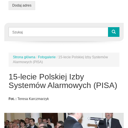
Dodaj adres
Formularz
wyszukiwania
Szukaj
Strona główna
/
Fotogalerie
/
15-lecie Polskiej Izby Systemów
Jesteś
Alarmowych (PISA)
tutaj
15-lecie Polskiej Izby
Systemów Alarmowych (PISA)
Fot. :
Teresa Karczmarzyk