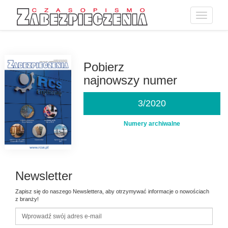
Toggle
navigatio
Przejdź
do
treści
Pobierz
najnowszy numer
3/2020
Numery archiwalne
Newsletter
Zapisz się do naszego Newslettera, aby otrzymywać informacje o nowościach
z branży!