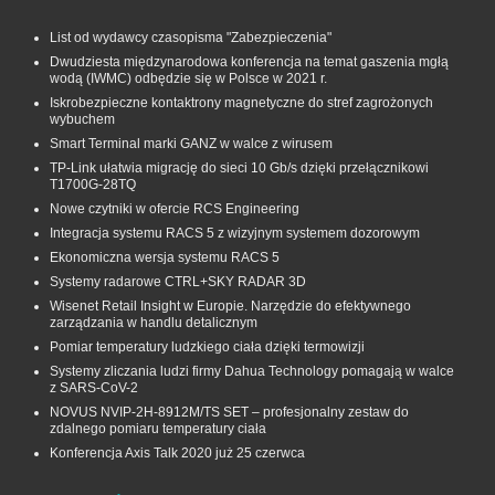
List od wydawcy czasopisma "Zabezpieczenia"
Dwudziesta międzynarodowa konferencja na temat gaszenia mgłą
wodą (IWMC) odbędzie się w Polsce w 2021 r.
Iskrobezpieczne kontaktrony magnetyczne do stref zagrożonych
wybuchem
Smart Terminal marki GANZ w walce z wirusem
TP-Link ułatwia migrację do sieci 10 Gb/s dzięki przełącznikowi
T1700G‑28TQ
Nowe czytniki w ofercie RCS Engineering
Integracja systemu RACS 5 z wizyjnym systemem dozorowym
Ekonomiczna wersja systemu RACS 5
Systemy radarowe CTRL+SKY RADAR 3D
Wisenet Retail Insight w Europie. Narzędzie do efektywnego
zarządzania w handlu detalicznym
Pomiar temperatury ludzkiego ciała dzięki termowizji
Systemy zliczania ludzi firmy Dahua Technology pomagają w walce
z SARS-CoV-2
NOVUS NVIP-2H-8912M/TS SET – profesjonalny zestaw do
zdalnego pomiaru temperatury ciała
Konferencja Axis Talk 2020 już 25 czerwca