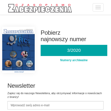
Toggle
navigatio
Przejdź
do
treści
Pobierz
najnowszy numer
3/2020
Numery archiwalne
Newsletter
Zapisz się do naszego Newslettera, aby otrzymywać informacje o nowościach
z branży!