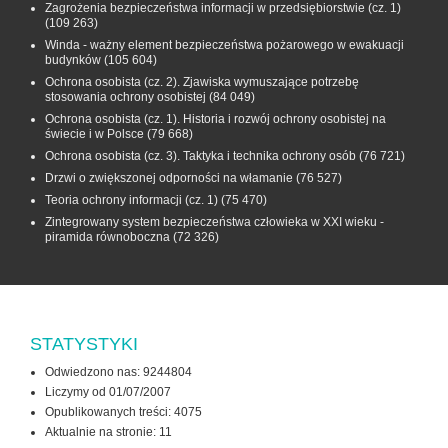
Zagrożenia bezpieczeństwa informacji w przedsiębiorstwie (cz. 1)
(109 263)
Winda - ważny element bezpieczeństwa pożarowego w ewakuacji
budynków
(105 604)
Ochrona osobista (cz. 2). Zjawiska wymuszające potrzebę
stosowania ochrony osobistej
(84 049)
Ochrona osobista (cz. 1). Historia i rozwój ochrony osobistej na
świecie i w Polsce
(79 668)
Ochrona osobista (cz. 3). Taktyka i technika ochrony osób
(76 721)
Drzwi o zwiększonej odporności na włamanie
(76 527)
Teoria ochrony informacji (cz. 1)
(75 470)
Zintegrowany system bezpieczeństwa człowieka w XXI wieku -
piramida równoboczna
(72 326)
STATYSTYKI
Odwiedzono nas: 9244804
Liczymy od 01/07/2007
Opublikowanych treści: 4075
Aktualnie na stronie:
11