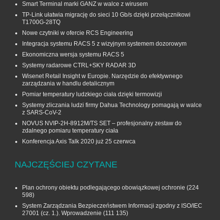
Smart Terminal marki GANZ w walce z wirusem
TP-Link ułatwia migrację do sieci 10 Gb/s dzięki przełącznikowi
T1700G‑28TQ
Nowe czytniki w ofercie RCS Engineering
Integracja systemu RACS 5 z wizyjnym systemem dozorowym
Ekonomiczna wersja systemu RACS 5
Systemy radarowe CTRL+SKY RADAR 3D
Wisenet Retail Insight w Europie. Narzędzie do efektywnego
zarządzania w handlu detalicznym
Pomiar temperatury ludzkiego ciała dzięki termowizji
Systemy zliczania ludzi firmy Dahua Technology pomagają w walce
z SARS-CoV-2
NOVUS NVIP-2H-8912M/TS SET – profesjonalny zestaw do
zdalnego pomiaru temperatury ciała
Konferencja Axis Talk 2020 już 25 czerwca
NAJCZĘŚCIEJ CZYTANE
Plan ochrony obiektu podlegającego obowiązkowej ochronie
(224
598)
System Zarządzania Bezpieczeństwem Informacji zgodny z ISO/IEC
27001 (cz. 1.). Wprowadzenie
(111 135)