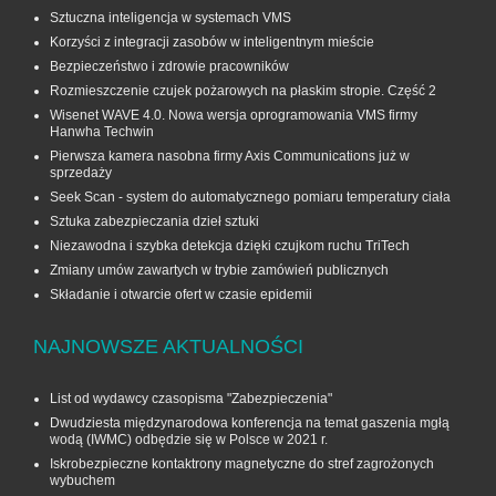
Sztuczna inteligencja w systemach VMS
Korzyści z integracji zasobów w inteligentnym mieście
Bezpieczeństwo i zdrowie pracowników
Rozmieszczenie czujek pożarowych na płaskim stropie. Część 2
Wisenet WAVE 4.0. Nowa wersja oprogramowania VMS firmy
Hanwha Techwin
Pierwsza kamera nasobna firmy Axis Communications już w
sprzedaży
Seek Scan - system do automatycznego pomiaru temperatury ciała
Sztuka zabezpieczania dzieł sztuki
Niezawodna i szybka detekcja dzięki czujkom ruchu TriTech
Zmiany umów zawartych w trybie zamówień publicznych
Składanie i otwarcie ofert w czasie epidemii
NAJNOWSZE AKTUALNOŚCI
List od wydawcy czasopisma "Zabezpieczenia"
Dwudziesta międzynarodowa konferencja na temat gaszenia mgłą
wodą (IWMC) odbędzie się w Polsce w 2021 r.
Iskrobezpieczne kontaktrony magnetyczne do stref zagrożonych
wybuchem