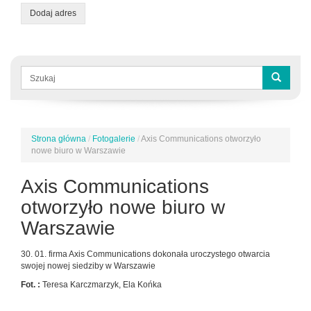
Dodaj adres
Formularz
wyszukiwania
Szukaj
Strona główna
/
Fotogalerie
/
Axis Communications otworzyło
Jesteś
nowe biuro w Warszawie
tutaj
Axis Communications
otworzyło nowe biuro w
Warszawie
30. 01. firma Axis Communications dokonała uroczystego otwarcia
swojej nowej siedziby w Warszawie
Fot. :
Teresa Karczmarzyk, Ela Końka