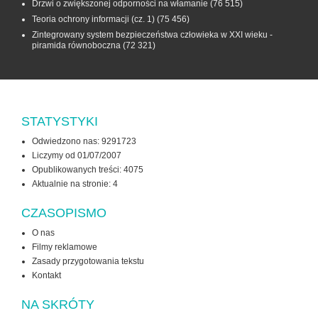
Drzwi o zwiększonej odporności na włamanie
(76 515)
Teoria ochrony informacji (cz. 1)
(75 456)
Zintegrowany system bezpieczeństwa człowieka w XXI wieku -
piramida równoboczna
(72 321)
STATYSTYKI
Odwiedzono nas: 9291723
Liczymy od 01/07/2007
Opublikowanych treści: 4075
Aktualnie na stronie:
4
CZASOPISMO
O nas
Filmy reklamowe
Zasady przygotowania tekstu
Kontakt
NA SKRÓTY