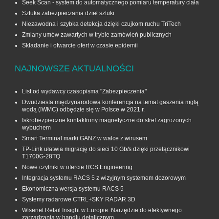
Seek Scan - system do automatycznego pomiaru temperatury ciała
Sztuka zabezpieczania dzieł sztuki
Niezawodna i szybka detekcja dzięki czujkom ruchu TriTech
Zmiany umów zawartych w trybie zamówień publicznych
Składanie i otwarcie ofert w czasie epidemii
NAJNOWSZE AKTUALNOŚCI
List od wydawcy czasopisma "Zabezpieczenia"
Dwudziesta międzynarodowa konferencja na temat gaszenia mgłą
wodą (IWMC) odbędzie się w Polsce w 2021 r.
Iskrobezpieczne kontaktrony magnetyczne do stref zagrożonych
wybuchem
Smart Terminal marki GANZ w walce z wirusem
TP-Link ułatwia migrację do sieci 10 Gb/s dzięki przełącznikowi
T1700G‑28TQ
Nowe czytniki w ofercie RCS Engineering
Integracja systemu RACS 5 z wizyjnym systemem dozorowym
Ekonomiczna wersja systemu RACS 5
Systemy radarowe CTRL+SKY RADAR 3D
Wisenet Retail Insight w Europie. Narzędzie do efektywnego
zarządzania w handlu detalicznym