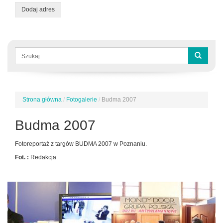
Dodaj adres
Formularz
wyszukiwania
Szukaj
Strona główna
/
Fotogalerie
/
Budma 2007
Jesteś
tutaj
Budma 2007
Fotoreportaż z targów BUDMA 2007 w Poznaniu.
Fot. :
Redakcja