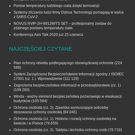
Pomiar temperatury ludzkiego ciała dzięki termowizji
Systemy zliczania ludzi firmy Dahua Technology pomagają w walce
z SARS-CoV-2
NOVUS NVIP-2H-8912M/TS SET – profesjonalny zestaw do
zdalnego pomiaru temperatury ciała
Konferencja Axis Talk 2020 już 25 czerwca
NAJCZĘŚCIEJ CZYTANE
Plan ochrony obiektu podlegającego obowiązkowej ochronie
(224
589)
System Zarządzania Bezpieczeństwem Informacji zgodny z ISO/IEC
27001 (cz. 1.). Wprowadzenie
(111 129)
Zagrożenia bezpieczeństwa informacji w przedsiębiorstwie (cz. 1)
(109 260)
Winda - ważny element bezpieczeństwa pożarowego w ewakuacji
budynków
(105 594)
Ochrona osobista (cz. 2). Zjawiska wymuszające potrzebę
stosowania ochrony osobistej
(84 046)
Ochrona osobista (cz. 1). Historia i rozwój ochrony osobistej na
świecie i w Polsce
(79 659)
Ochrona osobista (cz. 3). Taktyka i technika ochrony osób
(76 716)