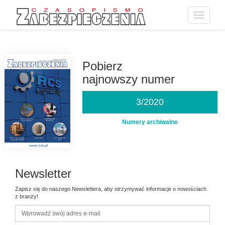
Toggle
navigatio
Przejdź
do
treści
Pobierz
najnowszy numer
3/2020
Numery archiwalne
Newsletter
Zapisz się do naszego Newslettera, aby otrzymywać informacje o nowościach
z branży!