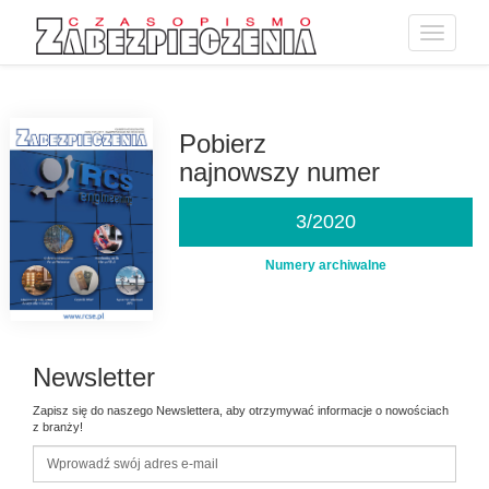
Toggle
navigatio
Przejdź
do
treści
Pobierz
najnowszy numer
3/2020
Numery archiwalne
Newsletter
Zapisz się do naszego Newslettera, aby otrzymywać informacje o nowościach
z branży!