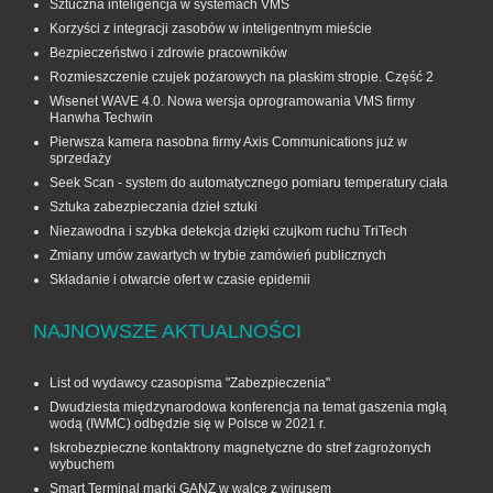
Sztuczna inteligencja w systemach VMS
Korzyści z integracji zasobów w inteligentnym mieście
Bezpieczeństwo i zdrowie pracowników
Rozmieszczenie czujek pożarowych na płaskim stropie. Część 2
Wisenet WAVE 4.0. Nowa wersja oprogramowania VMS firmy
Hanwha Techwin
Pierwsza kamera nasobna firmy Axis Communications już w
sprzedaży
Seek Scan - system do automatycznego pomiaru temperatury ciała
Sztuka zabezpieczania dzieł sztuki
Niezawodna i szybka detekcja dzięki czujkom ruchu TriTech
Zmiany umów zawartych w trybie zamówień publicznych
Składanie i otwarcie ofert w czasie epidemii
NAJNOWSZE AKTUALNOŚCI
List od wydawcy czasopisma "Zabezpieczenia"
Dwudziesta międzynarodowa konferencja na temat gaszenia mgłą
wodą (IWMC) odbędzie się w Polsce w 2021 r.
Iskrobezpieczne kontaktrony magnetyczne do stref zagrożonych
wybuchem
Smart Terminal marki GANZ w walce z wirusem