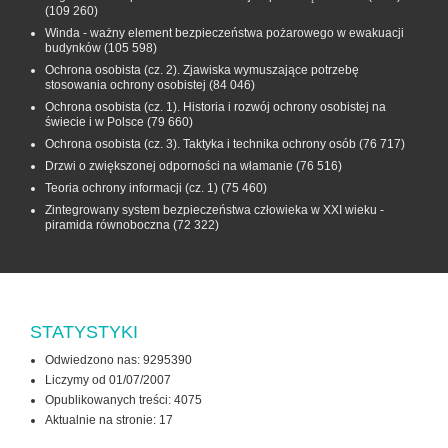
(109 260)
Winda - ważny element bezpieczeństwa pożarowego w ewakuacji
budynków
(105 598)
Ochrona osobista (cz. 2). Zjawiska wymuszające potrzebę
stosowania ochrony osobistej
(84 046)
Ochrona osobista (cz. 1). Historia i rozwój ochrony osobistej na
świecie i w Polsce
(79 660)
Ochrona osobista (cz. 3). Taktyka i technika ochrony osób
(76 717)
Drzwi o zwiększonej odporności na włamanie
(76 516)
Teoria ochrony informacji (cz. 1)
(75 460)
Zintegrowany system bezpieczeństwa człowieka w XXI wieku -
piramida równoboczna
(72 322)
STATYSTYKI
Odwiedzono nas: 9295390
Liczymy od 01/07/2007
Opublikowanych treści: 4075
Aktualnie na stronie:
17