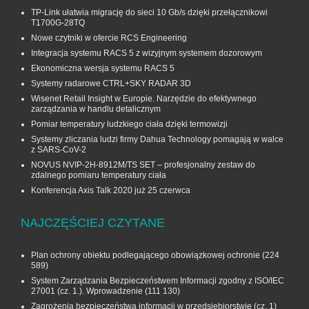
TP-Link ułatwia migrację do sieci 10 Gb/s dzięki przełącznikowi
T1700G‑28TQ
Nowe czytniki w ofercie RCS Engineering
Integracja systemu RACS 5 z wizyjnym systemem dozorowym
Ekonomiczna wersja systemu RACS 5
Systemy radarowe CTRL+SKY RADAR 3D
Wisenet Retail Insight w Europie. Narzędzie do efektywnego
zarządzania w handlu detalicznym
Pomiar temperatury ludzkiego ciała dzięki termowizji
Systemy zliczania ludzi firmy Dahua Technology pomagają w walce
z SARS-CoV-2
NOVUS NVIP-2H-8912M/TS SET – profesjonalny zestaw do
zdalnego pomiaru temperatury ciała
Konferencja Axis Talk 2020 już 25 czerwca
NAJCZĘŚCIEJ CZYTANE
Plan ochrony obiektu podlegającego obowiązkowej ochronie
(224
589)
System Zarządzania Bezpieczeństwem Informacji zgodny z ISO/IEC
27001 (cz. 1.). Wprowadzenie
(111 130)
Zagrożenia bezpieczeństwa informacji w przedsiębiorstwie (cz. 1)