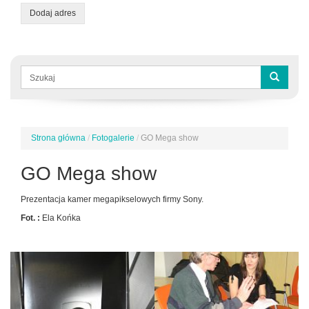
Dodaj adres
Formularz
wyszukiwania
Szukaj
Strona główna
/
Fotogalerie
/
GO Mega show
Jesteś
tutaj
GO Mega show
Prezentacja kamer megapikselowych firmy Sony.
Fot. :
Ela Końka