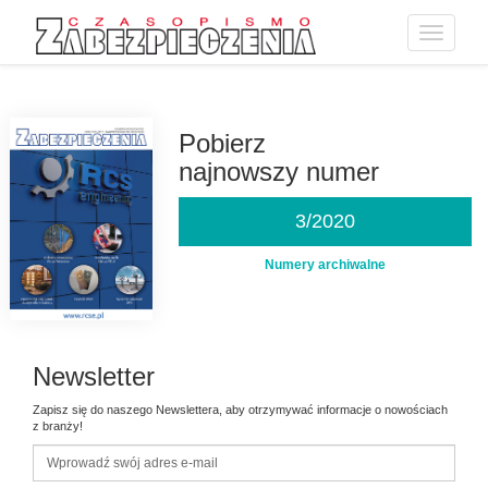
Toggle
navigatio
Przejdź
do
treści
Pobierz
najnowszy numer
3/2020
Numery archiwalne
Newsletter
Zapisz się do naszego Newslettera, aby otrzymywać informacje o nowościach
z branży!