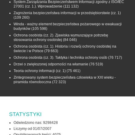
System Zarządzania Bezpieczeństwem Informacji zgodny z ISO/IEC
27001 (cz. 1.). Wprowadzenie
(111 132)
Zagrożenia bezpieczeństwa informacji w przedsiębiorstwie (cz. 1)
(109 260)
Winda - ważny element bezpieczeństwa pożarowego w ewakuacji
budynków
(105 598)
Ochrona osobista (cz. 2). Zjawiska wymuszające potrzebę
stosowania ochrony osobistej
(84 046)
Ochrona osobista (cz. 1). Historia i rozwój ochrony osobistej na
świecie i w Polsce
(79 663)
Ochrona osobista (cz. 3). Taktyka i technika ochrony osób
(76 717)
Drzwi o zwiększonej odporności na włamanie
(76 519)
Teoria ochrony informacji (cz. 1)
(75 461)
Zintegrowany system bezpieczeństwa człowieka w XXI wieku -
piramida równoboczna
(72 323)
STATYSTYKI
Odwiedzono nas: 9298428
Liczymy od 01/07/2007
Opublikowanych treści: 4075