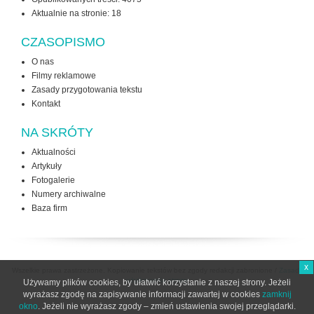
Aktualnie na stronie:
18
CZASOPISMO
O nas
Filmy reklamowe
Zasady przygotowania tekstu
Kontakt
NA SKRÓTY
Aktualności
Artykuły
Fotogalerie
Numery archiwalne
Baza firm
x
Wszelkie prawa zastrzeżone. Kopiowanie tekstów bez zgody redakcji zabronione /
Zasady
użytkowania strony
Używamy plików cookies, by ułatwić korzystanie z naszej strony. Jeżeli
wyrażasz zgodę na zapisywanie informacji zawartej w cookies
zamknij
okno
. Jeżeli nie wyrażasz zgody – zmień ustawienia swojej przeglądarki.