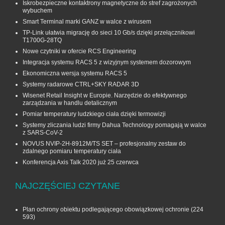
Iskrobezpieczne kontaktrony magnetyczne do stref zagrożonych
wybuchem
Smart Terminal marki GANZ w walce z wirusem
TP-Link ułatwia migrację do sieci 10 Gb/s dzięki przełącznikowi
T1700G‑28TQ
Nowe czytniki w ofercie RCS Engineering
Integracja systemu RACS 5 z wizyjnym systemem dozorowym
Ekonomiczna wersja systemu RACS 5
Systemy radarowe CTRL+SKY RADAR 3D
Wisenet Retail Insight w Europie. Narzędzie do efektywnego
zarządzania w handlu detalicznym
Pomiar temperatury ludzkiego ciała dzięki termowizji
Systemy zliczania ludzi firmy Dahua Technology pomagają w walce
z SARS-CoV-2
NOVUS NVIP-2H-8912M/TS SET – profesjonalny zestaw do
zdalnego pomiaru temperatury ciała
Konferencja Axis Talk 2020 już 25 czerwca
NAJCZĘŚCIEJ CZYTANE
Plan ochrony obiektu podlegającego obowiązkowej ochronie
(224
593)