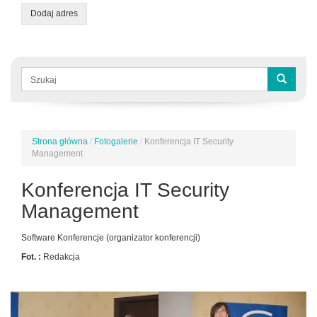
Dodaj adres
Formularz
wyszukiwania
Szukaj
Strona główna
/
Fotogalerie
/
Konferencja IT Security
Jesteś
Management
tutaj
Konferencja IT Security
Management
Software Konferencje (organizator konferencji)
Fot. :
Redakcja