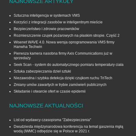
NAJNOWSZE ARTYKUŁY
Sztuczna inteligencja w systemach VMS
Korzyści z integracji zasobów w inteligentnym mieście
Bezpieczeństwo i zdrowie pracowników
Rozmieszczenie czujek pożarowych na płaskim stropie. Część 2
Wisenet WAVE 4.0. Nowa wersja oprogramowania VMS firmy
Hanwha Techwin
Pierwsza kamera nasobna firmy Axis Communications już w
sprzedaży
Seek Scan - system do automatycznego pomiaru temperatury ciała
Sztuka zabezpieczania dzieł sztuki
Niezawodna i szybka detekcja dzięki czujkom ruchu TriTech
Zmiany umów zawartych w trybie zamówień publicznych
Składanie i otwarcie ofert w czasie epidemii
NAJNOWSZE AKTUALNOŚCI
List od wydawcy czasopisma "Zabezpieczenia"
Dwudziesta międzynarodowa konferencja na temat gaszenia mgłą
wodą (IWMC) odbędzie się w Polsce w 2021 r.