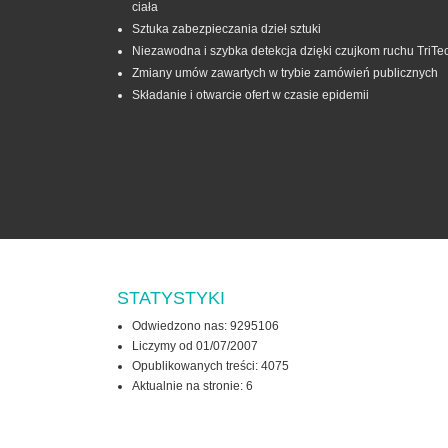
ciała
Sztuka zabezpieczania dzieł sztuki
Niezawodna i szybka detekcja dzięki czujkom ruchu TriTe
Zmiany umów zawartych w trybie zamówień publicznych
Składanie i otwarcie ofert w czasie epidemii
STATYSTYKI
Odwiedzono nas: 9295106
Liczymy od 01/07/2007
Opublikowanych treści: 4075
Aktualnie na stronie:
6