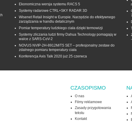
Ekonomiczna wersja systemu RACS 5
Systemy radarowe CTRL+SKY RADAR 3D
ch
Wisenet Retail Insight w Europie. Narzędzie do efektywnego
zarządzania w handlu detalicznym
Pomiar temperatury ludzkiego ciała dzięki termowizji
Systemy zliczania ludzi firmy Dahua Technology pomagają w
walce z SARS-CoV-2
NOVUS NVIP-2H-8912M/TS SET – profesjonalny zestaw do
zdalnego pomiaru temperatury ciała
Konferencja Axis Talk 2020 już 25 czerwca
CZASOPISMO
N
O nas
Filmy reklamowe
Zasady przygotowania
tekstu
Kontakt