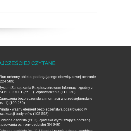
AJCZĘŚCIEJ CZYTANE
Plan ochrony obiektu podlegającego obowiązkowej ochronie
(224 589)
System Zarządzania Bezpieczeństwem Informacji zgodny z
ISO/IEC 27001 (cz. 1.). Wprowadzenie
(111 130)
Zagrożenia bezpieczeństwa informacji w przedsiębiorstwie
(cz. 1)
(109 260)
Winda - ważny element bezpieczeństwa pożarowego w
ewakuacji budynków
(105 598)
Ochrona osobista (cz. 2). Zjawiska wymuszające potrzebę
stosowania ochrony osobistej
(84 046)