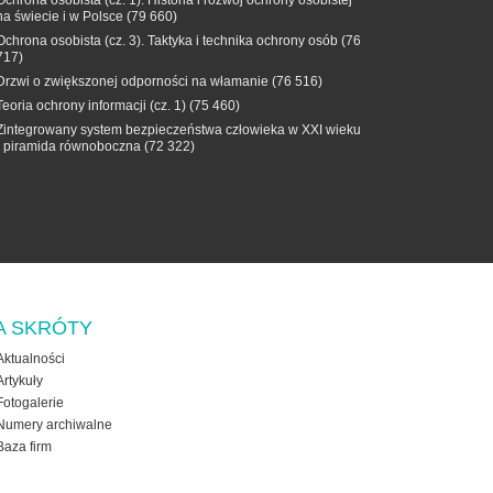
Ochrona osobista (cz. 1). Historia i rozwój ochrony osobistej
na świecie i w Polsce
(79 660)
Ochrona osobista (cz. 3). Taktyka i technika ochrony osób
(76
717)
Drzwi o zwiększonej odporności na włamanie
(76 516)
Teoria ochrony informacji (cz. 1)
(75 460)
Zintegrowany system bezpieczeństwa człowieka w XXI wieku
- piramida równoboczna
(72 322)
A SKRÓTY
Aktualności
Artykuły
Fotogalerie
Numery archiwalne
Baza firm