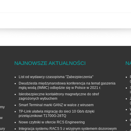
NAJNOWSZE AKTUALNOŚCI
N
List od wydawcy czasopisma "Zabezpieczenia"
Dwudziesta międzynarodowa konferencja na temat gaszenia
mgłą wodą (IWMC) odbędzie się w Polsce w 2021 r.
Iskrobezpieczne kontaktrony magnetyczne do stref
zagrożonych wybuchem
Smart Terminal marki GANZ w walce z wirusem
rmy
TP-Link ułatwia migrację do sieci 10 Gb/s dzięki
przełącznikowi T1700G‑28TQ
 w
Nowe czytniki w ofercie RCS Engineering
ury
Integracja systemu RACS 5 z wizyjnym systemem dozorowym