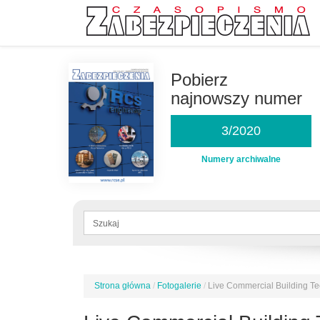
Przejdź
do
Pobierz
treści
najnowszy numer
3/2020
Numery archiwalne
Formularz
wyszukiwania
Szukaj
Strona główna
/
Fotogalerie
/
Live Commercial Building T
Jesteś
tutaj