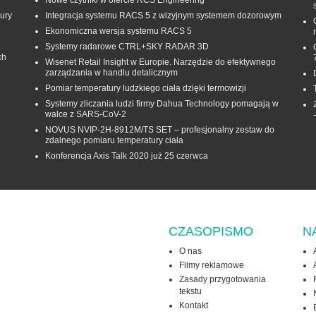
Nowe czytniki w ofercie RCS Engineering
ury
Integracja systemu RACS 5 z wizyjnym systemem dozorowym
Ekonomiczna wersja systemu RACS 5
Systemy radarowe CTRL+SKY RADAR 3D
ch
Wisenet Retail Insight w Europie. Narzędzie do efektywnego
zarządzania w handlu detalicznym
Pomiar temperatury ludzkiego ciała dzięki termowizji
Systemy zliczania ludzi firmy Dahua Technology pomagają w
walce z SARS-CoV-2
NOVUS NVIP-2H-8912M/TS SET – profesjonalny zestaw do
zdalnego pomiaru temperatury ciała
Konferencja Axis Talk 2020 już 25 czerwca
CZASOPISMO
N
O nas
Filmy reklamowe
Zasady przygotowania
tekstu
Kontakt