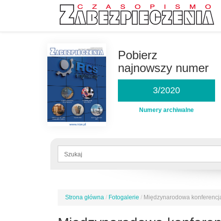
Przejdź
do
Pobierz
treści
najnowszy numer
3/2020
Numery archiwalne
Formularz
wyszukiwania
Szukaj
Strona główna
/
Fotogalerie
/
Międzynarodowa konferencja
Jesteś
tutaj