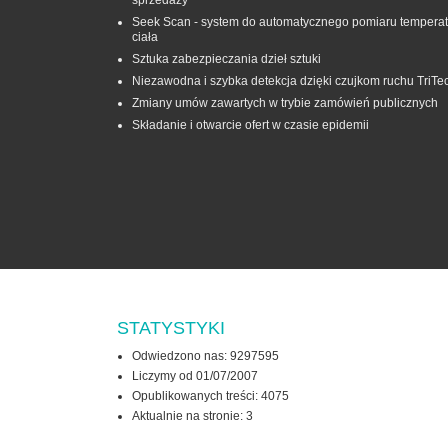
sprzedaży
Seek Scan - system do automatycznego pomiaru temperat
ciała
Sztuka zabezpieczania dzieł sztuki
Niezawodna i szybka detekcja dzięki czujkom ruchu TriTe
Zmiany umów zawartych w trybie zamówień publicznych
Składanie i otwarcie ofert w czasie epidemii
STATYSTYKI
Odwiedzono nas: 9297595
Liczymy od 01/07/2007
Opublikowanych treści: 4075
Aktualnie na stronie:
3