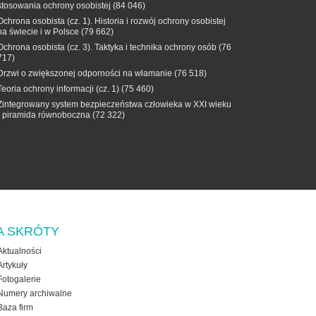
stosowania ochrony osobistej
(84 046)
Ochrona osobista (cz. 1). Historia i rozwój ochrony osobistej
na świecie i w Polsce
(79 662)
Ochrona osobista (cz. 3). Taktyka i technika ochrony osób
(76
717)
Drzwi o zwiększonej odporności na włamanie
(76 518)
Teoria ochrony informacji (cz. 1)
(75 460)
Zintegrowany system bezpieczeństwa człowieka w XXI wieku
- piramida równoboczna
(72 322)
A SKRÓTY
Aktualności
Artykuły
Fotogalerie
Numery archiwalne
Baza firm