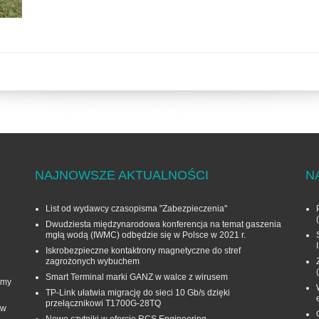
NAJNOWSZE AKTUALNOŚCI
N
List od wydawcy czasopisma "Zabezpieczenia"
Dwudziesta międzynarodowa konferencja na temat gaszenia
mgłą wodą (IWMC) odbędzie się w Polsce w 2021 r.
Iskrobezpieczne kontaktrony magnetyczne do stref
zagrożonych wybuchem
Smart Terminal marki GANZ w walce z wirusem
rmy
TP-Link ułatwia migrację do sieci 10 Gb/s dzięki
przełącznikowi T1700G‑28TQ
 w