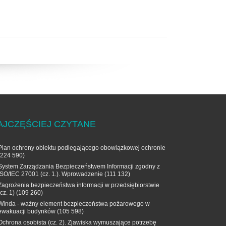
AJCZĘŚCIEJ CZYTANE
Plan ochrony obiektu podlegającego obowiązkowej ochronie
(224 590)
System Zarządzania Bezpieczeństwem Informacji zgodny z
ISO/IEC 27001 (cz. 1.). Wprowadzenie
(111 132)
Zagrożenia bezpieczeństwa informacji w przedsiębiorstwie
(cz. 1)
(109 260)
Winda - ważny element bezpieczeństwa pożarowego w
ewakuacji budynków
(105 598)
Ochrona osobista (cz. 2). Zjawiska wymuszające potrzebę