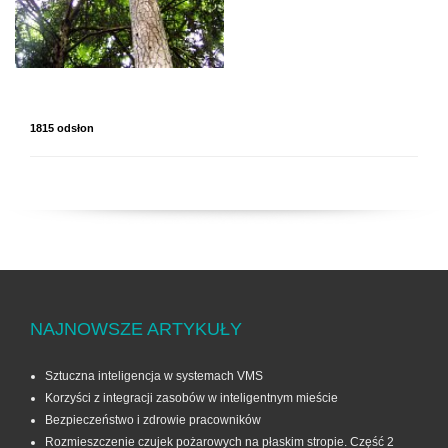
1815 odsłon
NAJNOWSZE ARTYKUŁY
Sztuczna inteligencja w systemach VMS
Korzyści z integracji zasobów w inteligentnym mieście
Bezpieczeństwo i zdrowie pracowników
Rozmieszczenie czujek pożarowych na płaskim stropie. Część 2