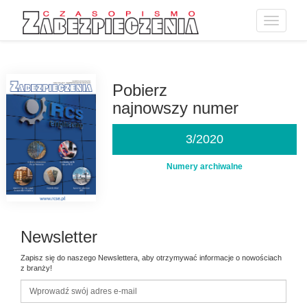
Toggle
navigatio
Przejdź
do
treści
Pobierz
najnowszy numer
3/2020
Numery archiwalne
Newsletter
Zapisz się do naszego Newslettera, aby otrzymywać informacje o nowościach
z branży!