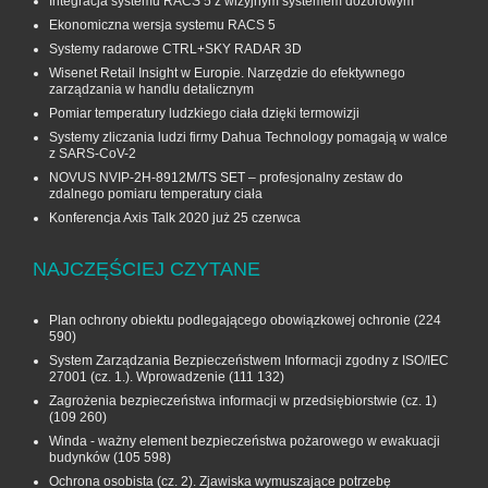
Integracja systemu RACS 5 z wizyjnym systemem dozorowym
Ekonomiczna wersja systemu RACS 5
Systemy radarowe CTRL+SKY RADAR 3D
Wisenet Retail Insight w Europie. Narzędzie do efektywnego
zarządzania w handlu detalicznym
Pomiar temperatury ludzkiego ciała dzięki termowizji
Systemy zliczania ludzi firmy Dahua Technology pomagają w walce
z SARS-CoV-2
NOVUS NVIP-2H-8912M/TS SET – profesjonalny zestaw do
zdalnego pomiaru temperatury ciała
Konferencja Axis Talk 2020 już 25 czerwca
NAJCZĘŚCIEJ CZYTANE
Plan ochrony obiektu podlegającego obowiązkowej ochronie
(224
590)
System Zarządzania Bezpieczeństwem Informacji zgodny z ISO/IEC
27001 (cz. 1.). Wprowadzenie
(111 132)
Zagrożenia bezpieczeństwa informacji w przedsiębiorstwie (cz. 1)
(109 260)
Winda - ważny element bezpieczeństwa pożarowego w ewakuacji
budynków
(105 598)
Ochrona osobista (cz. 2). Zjawiska wymuszające potrzebę