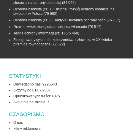
stosowania ochrony osobistej
(84 046)
Ochrona osobista (cz. 1). Historia i rozwój ochrony osobistej na
świecie i w Polsce
(79 662)
Ochrona osobista (cz. 3). Taktyka i technika ochrony osób
(76 717)
Drzwi o zwiększonej odporności na włamanie
(76 517)
Teoria ochrony informacji (cz. 1)
(75 460)
Zintegrowany system bezpieczeństwa człowieka w XXI wieku -
piramida równoboczna
(72 322)
STATYSTYKI
Odwiedzono nas: 9296543
Liczymy od 01/07/2007
Opublikowanych treści: 4075
Aktualnie na stronie:
7
CZASOPISMO
O nas
Filmy reklamowe