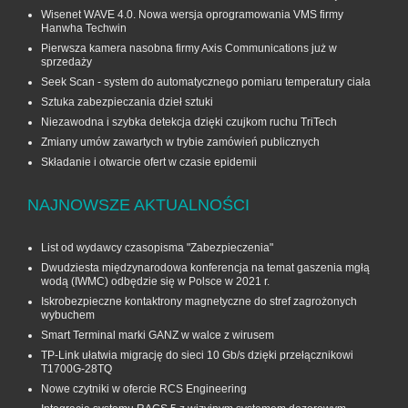
Wisenet WAVE 4.0. Nowa wersja oprogramowania VMS firmy
Hanwha Techwin
Pierwsza kamera nasobna firmy Axis Communications już w
sprzedaży
Seek Scan - system do automatycznego pomiaru temperatury ciała
Sztuka zabezpieczania dzieł sztuki
Niezawodna i szybka detekcja dzięki czujkom ruchu TriTech
Zmiany umów zawartych w trybie zamówień publicznych
Składanie i otwarcie ofert w czasie epidemii
NAJNOWSZE AKTUALNOŚCI
List od wydawcy czasopisma "Zabezpieczenia"
Dwudziesta międzynarodowa konferencja na temat gaszenia mgłą
wodą (IWMC) odbędzie się w Polsce w 2021 r.
Iskrobezpieczne kontaktrony magnetyczne do stref zagrożonych
wybuchem
Smart Terminal marki GANZ w walce z wirusem
TP-Link ułatwia migrację do sieci 10 Gb/s dzięki przełącznikowi
T1700G‑28TQ
Nowe czytniki w ofercie RCS Engineering