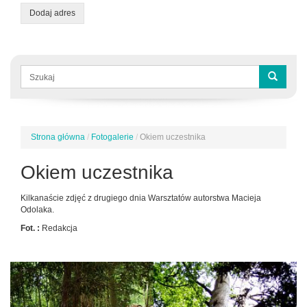
Dodaj adres
Formularz
wyszukiwania
Szukaj
Strona główna
/
Fotogalerie
/
Okiem uczestnika
Jesteś
tutaj
Okiem uczestnika
Kilkanaście zdjęć z drugiego dnia Warsztatów autorstwa Macieja
Odolaka.
Fot. :
Redakcja