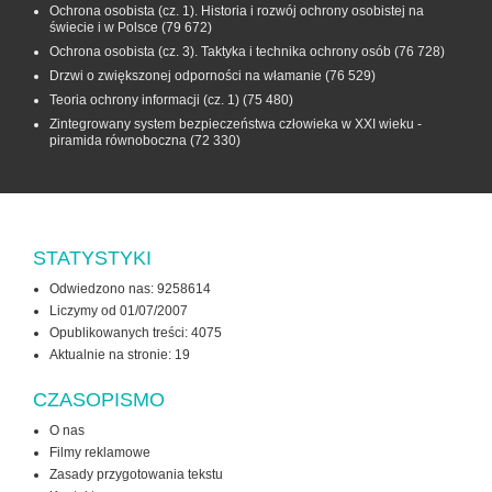
Ochrona osobista (cz. 1). Historia i rozwój ochrony osobistej na
świecie i w Polsce
(79 672)
Ochrona osobista (cz. 3). Taktyka i technika ochrony osób
(76 728)
Drzwi o zwiększonej odporności na włamanie
(76 529)
Teoria ochrony informacji (cz. 1)
(75 480)
Zintegrowany system bezpieczeństwa człowieka w XXI wieku -
piramida równoboczna
(72 330)
STATYSTYKI
Odwiedzono nas: 9258614
Liczymy od 01/07/2007
Opublikowanych treści: 4075
Aktualnie na stronie:
19
CZASOPISMO
O nas
Filmy reklamowe
Zasady przygotowania tekstu