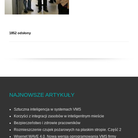
1852 odsłony
NAJNOWSZE ARTYKUŁY
Sztuczna inteligencja w systemach VMS
Korzyści z integracji zasobów w inteligentnym mieście
Bezpieczeństwo i zdrowie pracowników
Rozmieszczenie czujek pożarowych na płaskim stropie. Część 2
Wisenet WAVE 4.0. Nowa wersja oprogramowania VMS firmy