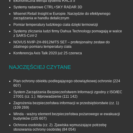
Ekonomiczna wersja systemu RACS 5
Systemy radarowe CTRL+SKY RADAR 3D
Wisenet Retail Insight w Europie. Narzędzie do efektywnego
zarządzania w handlu detalicznym
Pomiar temperatury ludzkiego ciała dzięki termowizji
Systemy zliczania ludzi firmy Dahua Technology pomagają w walce
z SARS-CoV-2
NOVUS NVIP-2H-8912M/TS SET – profesjonalny zestaw do
zdalnego pomiaru temperatury ciała
Konferencja Axis Talk 2020 już 25 czerwca
NAJCZĘŚCIEJ CZYTANE
Plan ochrony obiektu podlegającego obowiązkowej ochronie
(224
607)
System Zarządzania Bezpieczeństwem Informacji zgodny z ISO/IEC
27001 (cz. 1.). Wprowadzenie
(111 142)
Zagrożenia bezpieczeństwa informacji w przedsiębiorstwie (cz. 1)
(109 269)
Winda - ważny element bezpieczeństwa pożarowego w ewakuacji
budynków
(105 607)
Ochrona osobista (cz. 2). Zjawiska wymuszające potrzebę
stosowania ochrony osobistej
(84 054)