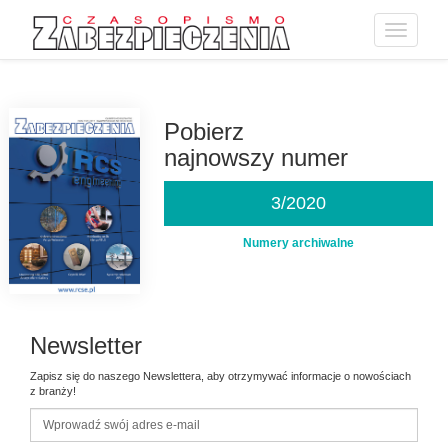
Toggle
navigatio
Przejdź
do
treści
Pobierz
najnowszy numer
3/2020
Numery archiwalne
Newsletter
Zapisz się do naszego Newslettera, aby otrzymywać informacje o nowościach
z branży!