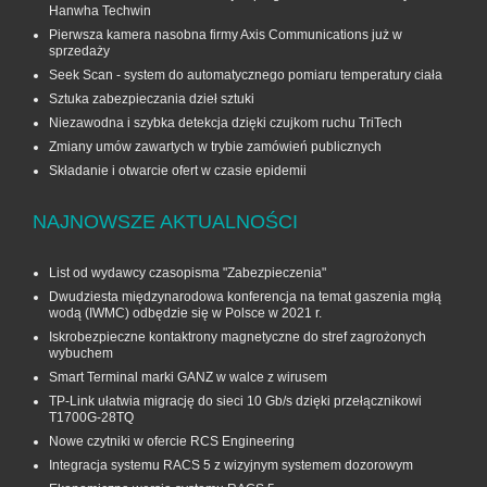
Hanwha Techwin
Pierwsza kamera nasobna firmy Axis Communications już w
sprzedaży
Seek Scan - system do automatycznego pomiaru temperatury ciała
Sztuka zabezpieczania dzieł sztuki
Niezawodna i szybka detekcja dzięki czujkom ruchu TriTech
Zmiany umów zawartych w trybie zamówień publicznych
Składanie i otwarcie ofert w czasie epidemii
NAJNOWSZE AKTUALNOŚCI
List od wydawcy czasopisma "Zabezpieczenia"
Dwudziesta międzynarodowa konferencja na temat gaszenia mgłą
wodą (IWMC) odbędzie się w Polsce w 2021 r.
Iskrobezpieczne kontaktrony magnetyczne do stref zagrożonych
wybuchem
Smart Terminal marki GANZ w walce z wirusem
TP-Link ułatwia migrację do sieci 10 Gb/s dzięki przełącznikowi
T1700G‑28TQ
Nowe czytniki w ofercie RCS Engineering
Integracja systemu RACS 5 z wizyjnym systemem dozorowym