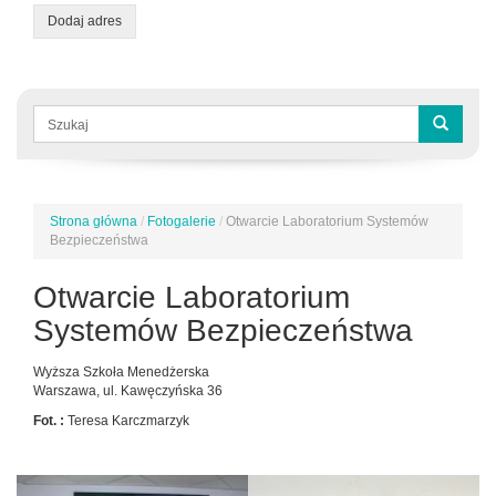
Dodaj adres
Formularz
wyszukiwania
Szukaj
Strona główna
/
Fotogalerie
/
Otwarcie Laboratorium Systemów
Jesteś
Bezpieczeństwa
tutaj
Otwarcie Laboratorium
Systemów Bezpieczeństwa
Wyższa Szkoła Menedżerska
Warszawa, ul. Kawęczyńska 36
Fot. :
Teresa Karczmarzyk