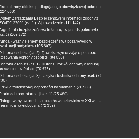
Plan ochrony obiektu podlegającego obowiązkowej ochronie
(224 608)
System Zarządzania Bezpieczeństwem Informacji zgodny z
ISO/IEC 27001 (cz. 1.). Wprowadzenie
(111 142)
Zagrożenia bezpieczeństwa informacji w przedsiębiorstwie
(cz. 1)
(109 272)
Winda - ważny element bezpieczeństwa pożarowego w
ewakuacji budynków
(105 607)
Ochrona osobista (cz. 2). Zjawiska wymuszające potrzebę
stosowania ochrony osobistej
(84 056)
Ochrona osobista (cz. 1). Historia i rozwój ochrony osobistej
na świecie i w Polsce
(79 675)
Ochrona osobista (cz. 3). Taktyka i technika ochrony osób
(76
730)
Drzwi o zwiększonej odporności na włamanie
(76 533)
Teoria ochrony informacji (cz. 1)
(75 480)
Zintegrowany system bezpieczeństwa człowieka w XXI wieku
- piramida równoboczna
(72 332)