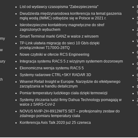
List od wydawcy czasopisma "Zabezpieczenia"
Dwudziesta międzynarodowa konferencja na temat gaszenia
mgłą wodą (IWMC) odbędzie się w Polsce w 2021 r.
Iskrobezpieczne kontaktrony magnetyczne do stref
zagrożonych wybuchem
Smart Terminal marki GANZ w walce z wirusem
rmy
TP-Link ułatwia migrację do sieci 10 Gb/s dzięki
przełącznikowi T1700G‑28TQ
 w
Nowe czytniki w ofercie RCS Engineering
ury
Integracja systemu RACS 5 z wizyjnym systemem dozorowym
Ekonomiczna wersja systemu RACS 5
Systemy radarowe CTRL+SKY RADAR 3D
ch
Wisenet Retail Insight w Europie. Narzędzie do efektywnego
zarządzania w handlu detalicznym
Pomiar temperatury ludzkiego ciała dzięki termowizji
Systemy zliczania ludzi firmy Dahua Technology pomagają w
walce z SARS-CoV-2
NOVUS NVIP-2H-8912M/TS SET – profesjonalny zestaw do
zdalnego pomiaru temperatury ciała
Konferencja Axis Talk 2020 już 25 czerwca