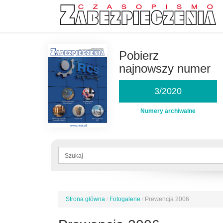
Przejdź
do
Pobierz
treści
najnowszy numer
3/2020
Numery archiwalne
Formularz
wyszukiwania
Szukaj
Strona główna
/
Fotogalerie
/
Prewencja 2006
Jesteś
tutaj