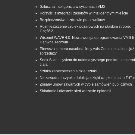
Sztuczna inteligencja w systemach VMS
Korzyści z integracji zasobów w inteligentnym mieście
Bezpieczeństwo i zdrowie pracowników
Rozmieszczenie czujek pożarowych na płaskim stropie.
Część 2
Wisenet WAVE 4.0. Nowa wersja oprogramowania VMS fi
Hanwha Techwin
Pierwsza kamera nasobna firmy Axis Communications już
sprzedaży
Seek Scan - system do automatycznego pomiaru temperat
ciała
Sztuka zabezpieczania dzieł sztuki
Niezawodna i szybka detekcja dzięki czujkom ruchu TriTe
Zmiany umów zawartych w trybie zamówień publicznych
Składanie i otwarcie ofert w czasie epidemii